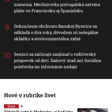
zranenia. Mechúrovka portugalská zatvára
pláže vo Francúzsku aj Španielsku
Dokončenie obchvatu Banskej Bystrice sa
odkladá o dva roky, dôvodom sú nelegálne
skládky a environmentálna záťaž
Seniori sa začínajú zaujímať o rodičovský
príspevok od detí. Daňový úrad ani Sociálna
poisťovňa im informácie nedajú
Nové v rubrike Svet
Svet
Trdelník patrí k Maďarsku, aj keď jeho