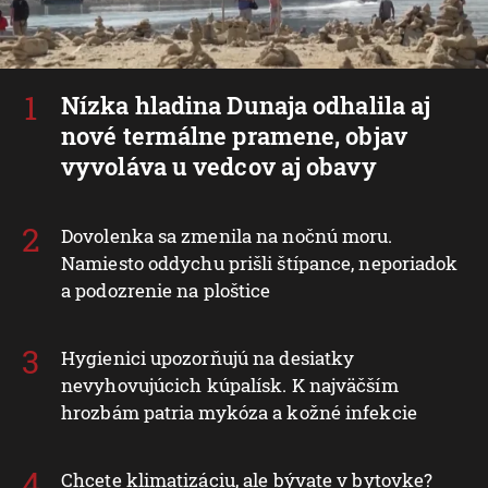
Nízka hladina Dunaja odhalila aj
nové termálne pramene, objav
vyvoláva u vedcov aj obavy
Dovolenka sa zmenila na nočnú moru.
Namiesto oddychu prišli štípance, neporiadok
a podozrenie na ploštice
Hygienici upozorňujú na desiatky
nevyhovujúcich kúpalísk. K najväčším
hrozbám patria mykóza a kožné infekcie
Chcete klimatizáciu, ale bývate v bytovke?