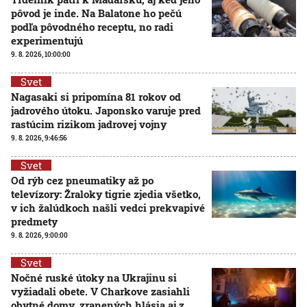
pôvod je inde. Na Balatone ho pečú
podľa pôvodného receptu, no radi
experimentujú
9. 8. 2026, 10:00:00
Svet
Nagasaki si pripomína 81 rokov od
jadrového útoku. Japonsko varuje pred
rastúcim rizikom jadrovej vojny
9. 8. 2026, 9:46:56
Svet
Od rýb cez pneumatiky až po
televízory: Žraloky tigrie zjedia všetko,
v ich žalúdkoch našli vedci prekvapivé
predmety
9. 8. 2026, 9:00:00
Svet
Nočné ruské útoky na Ukrajinu si
vyžiadali obete. V Charkove zasiahli
obytné domy, zranených hlásia aj z