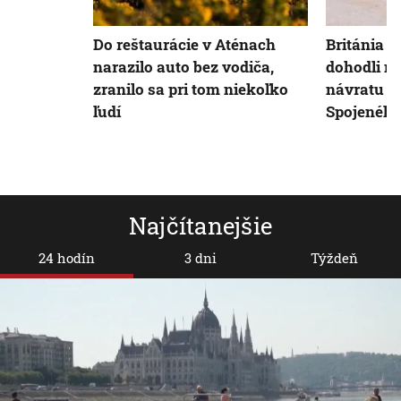
Do reštaurácie v Aténach
Británia 
narazilo auto bez vodiča,
dohodli n
zranilo sa pri tom niekoľko
návratu m
ľudí
Spojeného
Najčítanejšie
24 hodín
3 dni
Týždeň