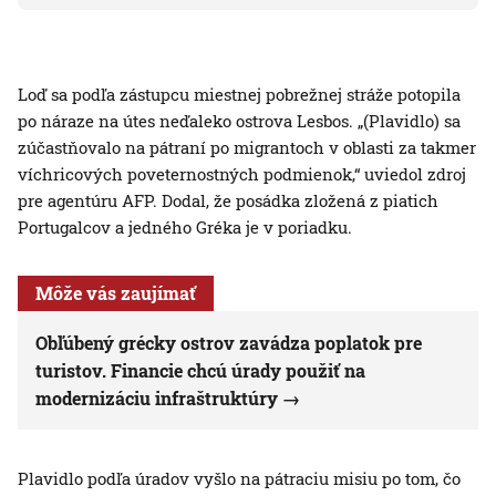
Loď sa podľa zástupcu miestnej pobrežnej stráže potopila
po náraze na útes neďaleko ostrova Lesbos. „(Plavidlo) sa
zúčastňovalo na pátraní po migrantoch v oblasti za takmer
víchricových poveternostných podmienok,“ uviedol zdroj
pre agentúru AFP. Dodal, že posádka zložená z piatich
Portugalcov a jedného Gréka je v poriadku.
Môže vás zaujímať
Obľúbený grécky ostrov zavádza poplatok pre
turistov. Financie chcú úrady použiť na
modernizáciu infraštruktúry
Plavidlo podľa úradov vyšlo na pátraciu misiu po tom, čo