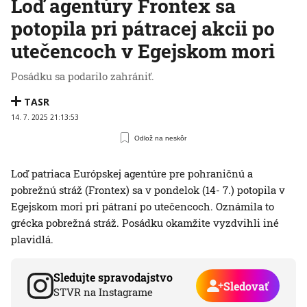
Loď agentúry Frontex sa
potopila pri pátracej akcii po
utečencoch v Egejskom mori
Posádku sa podarilo zahrániť.
TASR
14. 7. 2025 21:13:53
Odlož na neskôr
Loď patriaca Európskej agentúre pre pohraničnú a
pobrežnú stráž (Frontex) sa v pondelok (14- 7.) potopila v
Egejskom mori pri pátraní po utečencoch. Oznámila to
grécka pobrežná stráž. Posádku okamžite vyzdvihli iné
plavidlá.
Sledujte spravodajstvo
Sledovať
STVR na Instagrame