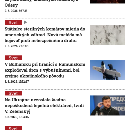
Odesy
9. 8. 2026, 8:57:33
Svet
Státisíce sterilných komárov mieria do
amerických záhrad. Nová metóda má
bojovať proti nebezpečnému druhu
9. 8. 2026, 7:00:00
Svet
V Bulharsku pri hranici s Rumunskom
explodoval dron s výbušninami, bol
zrejme ukrajinského pôvodu
8. 8. 2026, 17:52:27
Svet
Na Ukrajine nezostala žiadna
nepoškodená tepelná elektráreň, tvrdí
V. Zelenskyj
8. 8. 2026, 15:34:46
Svet