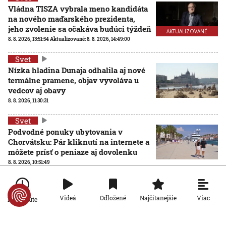
Vládna TISZA vybrala meno kandidáta
na nového maďarského prezidenta,
jeho zvolenie sa očakáva budúci týždeň
AKTUALIZOVANÉ
8. 8. 2026, 13:51:54
Aktualizované:
8. 8. 2026, 14:49:00
Svet
Nízka hladina Dunaja odhalila aj nové
termálne pramene, objav vyvoláva u
vedcov aj obavy
8. 8. 2026, 11:30:31
Svet
Podvodné ponuky ubytovania v
Chorvátsku: Pár kliknutí na internete a
môžete prísť o peniaze aj dovolenku
8. 8. 2026, 10:51:49
Svet
Viac
Videá
Odložené
Najčítanejšie
Po minúte
Rakúsko reaguje na horúčavy, chce zjednodušiť cestu ku
klimatizáciám. Opozícia a Greenpeace žiadajú iné
riešenia