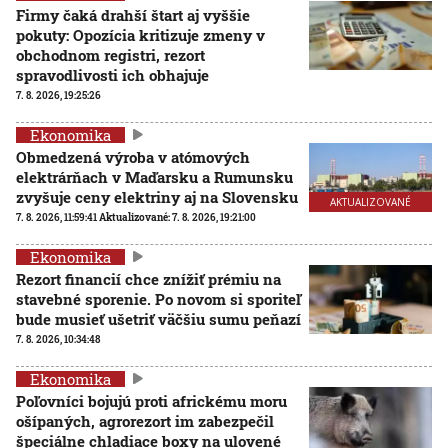
Firmy čaká drahší štart aj vyššie
pokuty: Opozícia kritizuje zmeny v
obchodnom registri, rezort
spravodlivosti ich obhajuje
7. 8. 2026, 19:25:26
Ekonomika
Obmedzená výroba v atómových
elektrárňach v Maďarsku a Rumunsku
zvyšuje ceny elektriny aj na Slovensku
AKTUALIZOVANÉ
7. 8. 2026, 11:59:41
Aktualizované:
7. 8. 2026, 19:21:00
Ekonomika
Rezort financií chce znížiť prémiu na
stavebné sporenie. Po novom si sporiteľ
bude musieť ušetriť väčšiu sumu peňazí
7. 8. 2026, 10:34:48
Ekonomika
Poľovníci bojujú proti africkému moru
ošípaných, agrorezort im zabezpečil
špeciálne chladiace boxy na ulovené