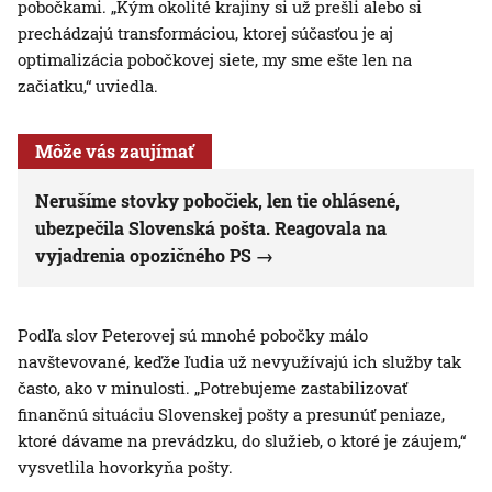
pobočkami. „Kým okolité krajiny si už prešli alebo si
prechádzajú transformáciou, ktorej súčasťou je aj
optimalizácia pobočkovej siete, my sme ešte len na
začiatku,“ uviedla.
Môže vás zaujímať
Nerušíme stovky pobočiek, len tie ohlásené,
ubezpečila Slovenská pošta. Reagovala na
vyjadrenia opozičného PS
Podľa slov Peterovej sú mnohé pobočky málo
navštevované, keďže ľudia už nevyužívajú ich služby tak
často, ako v minulosti. „Potrebujeme zastabilizovať
finančnú situáciu Slovenskej pošty a presunúť peniaze,
ktoré dávame na prevádzku, do služieb, o ktoré je záujem,“
vysvetlila hovorkyňa pošty.