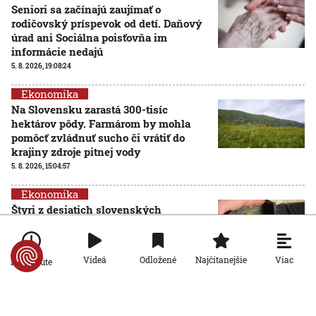
Seniori sa začínajú zaujímať o
rodičovský príspevok od detí. Daňový
úrad ani Sociálna poisťovňa im
informácie nedajú
5. 8. 2026, 19:08:24
Ekonomika
Na Slovensku zarastá 300-tisíc
hektárov pôdy. Farmárom by mohla
pomôcť zvládnuť sucho či vrátiť do
krajiny zdroje pitnej vody
5. 8. 2026, 15:04:57
Ekonomika
Štyri z desiatich slovenských
domácností nemajú žiadnu finančnú
rezervu, vyplýva z prieskumu
5. 8. 2026, 6:00:00
Viac
Videá
Odložené
Najčítanejšie
Po minúte
Ekonomika
Počet falošných PN sa znižuje: Nový
systém Sociálnej poisťovni ušetril