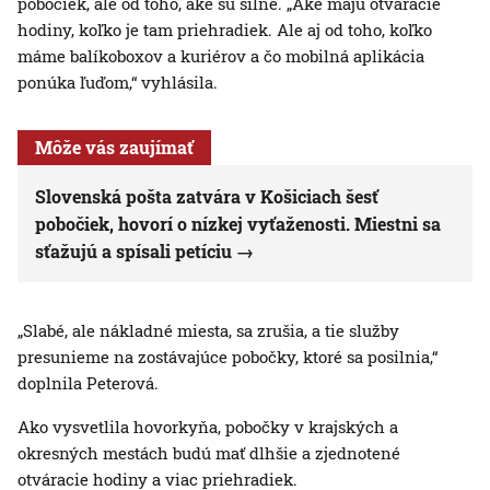
pobočiek, ale od toho, aké sú silné. „Aké majú otváracie
hodiny, koľko je tam priehradiek. Ale aj od toho, koľko
máme balíkoboxov a kuriérov a čo mobilná aplikácia
ponúka ľuďom,“ vyhlásila.
Môže vás zaujímať
Slovenská pošta zatvára v Košiciach šesť
pobočiek, hovorí o nízkej vyťaženosti. Miestni sa
sťažujú a spísali petíciu
„Slabé, ale nákladné miesta, sa zrušia, a tie služby
presunieme na zostávajúce pobočky, ktoré sa posilnia,“
doplnila Peterová.
Ako vysvetlila hovorkyňa, pobočky v krajských a
okresných mestách budú mať dlhšie a zjednotené
otváracie hodiny a viac priehradiek.