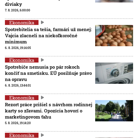
diviaky
7. 8. 2026, 6:00:00
Ekonomika
Spotrebitelia sa tešia, farmári už menej:
Vajcia zlacneli na niekoľkoročné
minimum
6. 8. 2026, 19:14:05
Ekonomika
Spotrebiče nemusia po pár rokoch
končiť na smetisku. EÚ posilňuje právo
na opravu
6. 8. 2026, 13:44:01
Ekonomika
Rezort práce prišiel s návrhom rodinnej
karty so zľavami. Opozícia hovorí o
marketingovom ťahu
5. 8. 2026, 19:14:20
Ekonomika