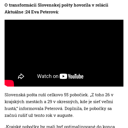
O transformácii Slovenskej pošty hovorila v relácii
Aktuálne :24 Eva Peterová:
Slovenská pošta ruší celkovo 55 pobočiek. „Z toho 26 v
krajských mestách a 29 v okresných, kde je sieť veľmi
hustá,“ informovala Peterová. Doplnila, že pobočky sa
začnú rušiť už tento rok v auguste.
„Krajské pobočky by mali byť optimalizované do konca