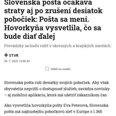
Slovenská pošta očakáva
straty aj po zrušení desiatok
pobočiek: Pošta sa mení.
Hovorkyňa vysvetlila, čo sa
bude diať ďalej
Prevádzky sa budú rušiť v okresných a krajských mestách.
STVR
29. 7. 2025 12:00:59
Odlož na neskôr
Slovenská pošta ruší desiatky svojich pobočiek. Aby však
obyvatelia neprišli o dostupnosť služieb, zavádza novinky
– aj mobilnú aplikáciu, ktorá má ušetriť zákazníkom čas.
Ako vysvetlila hovorkyňa pošty Eva Peterová, Slovenská
pošta má najhustejšiu pobočkovú sieť v Európe s 1 365