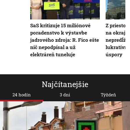
SaS kritizuje 15 miliónové
Z priestor
poradenstvo k výstavbe
na okraj s
jadrového zdroja: R. Fico ešte
nepredĺži
nič nepodpísal a už
lukratívne
elektráreň tuneluje
úspory
Najčítanejšie
24 hodín
3 dni
Týždeň