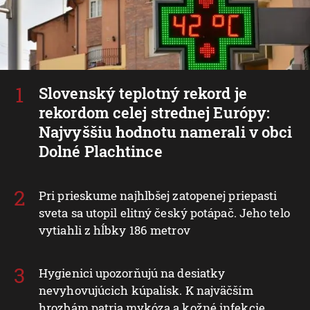
Slovenský teplotný rekord je
rekordom celej strednej Európy:
Najvyššiu hodnotu namerali v obci
Dolné Plachtince
Pri prieskume najhlbšej zatopenej priepasti
sveta sa utopil elitný český potápač. Jeho telo
vytiahli z hĺbky 186 metrov
Hygienici upozorňujú na desiatky
nevyhovujúcich kúpalísk. K najväčším
hrozbám patria mykóza a kožné infekcie