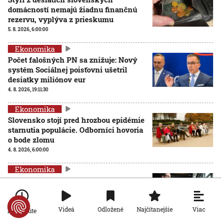
domácností nemajú žiadnu finančnú
rezervu, vyplýva z prieskumu
5. 8. 2026, 6:00:00
Ekonomika
Počet falošných PN sa znižuje: Nový
systém Sociálnej poisťovni ušetril
desiatky miliónov eur
4. 8. 2026, 19:11:30
Ekonomika
Slovensko stojí pred hrozbou epidémie
starnutia populácie. Odborníci hovoria
o bode zlomu
4. 8. 2026, 6:00:00
Ekonomika
Inšpektoráty práce už môžu
kontrolovať, či firmy dodržiavajú
pravidlá rovnakého odmeňovania žien
a mužov
Viac
Videá
Odložené
Najčítanejšie
Po minúte
3. 8. 2026, 19:17:08