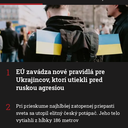
EÚ zavádza nové pravidlá pre
Ukrajincov, ktorí utiekli pred
ruskou agresiou
Pri prieskume najhlbšej zatopenej priepasti
sveta sa utopil elitný český potápač. Jeho telo
vytiahli z hĺbky 186 metrov