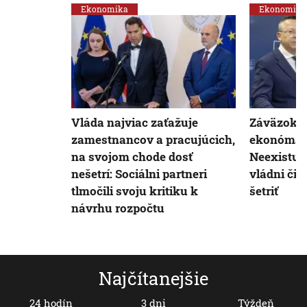
Ekonomika
Ekonomika
Vláda najviac zaťažuje
Záväzok vl
zamestnancov a pracujúcich,
ekonóma 
na svojom chode dosť
Neexistuj
nešetrí: Sociálni partneri
vládni čin
tlmočili svoju kritiku k
šetriť
návrhu rozpočtu
Najčítanejšie
24 hodín
3 dni
Týždeň