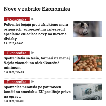
Nové v rubrike Ekonomika
Ekonomika
Poľovníci bojujú proti africkému moru
ošípaných, agrorezort im zabezpečil
špeciálne chladiace boxy na ulovené
diviaky
7. 8. 2026, 6:00:00
Ekonomika
Spotrebitelia sa tešia, farmári už menej:
Vajcia zlacneli na niekoľkoročné
minimum
6. 8. 2026, 19:14:05
Ekonomika
Spotrebiče nemusia po pár rokoch
končiť na smetisku. EÚ posilňuje právo
na opravu
6. 8. 2026, 13:44:01