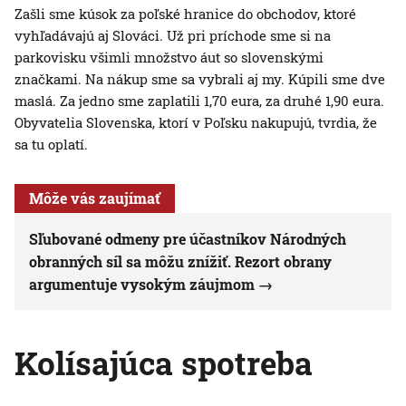
Zašli sme kúsok za poľské hranice do obchodov, ktoré
vyhľadávajú aj Slováci. Už pri príchode sme si na
parkovisku všimli množstvo áut so slovenskými
značkami. Na nákup sme sa vybrali aj my. Kúpili sme dve
maslá. Za jedno sme zaplatili 1,70 eura, za druhé 1,90 eura.
Obyvatelia Slovenska, ktorí v Poľsku nakupujú, tvrdia, že
sa tu oplatí.
Môže vás zaujímať
Sľubované odmeny pre účastníkov Národných
obranných síl sa môžu znížiť. Rezort obrany
argumentuje vysokým záujmom
Kolísajúca spotreba