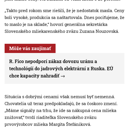
„Takto pred rokom sme riešili, že je nedostatok masla. Ceny
boli vysoké, produkcia sa naštartovala. Dnes pociťujeme, že
to maslo je na sklade,“ hovorí generálna sekretárka
Slovenského mliekarenského zväzu Zuzana Nouzovská.
Môže vás zaujímať
R. Fico nepodporí zákaz dovozu uránu a
technológií do jadrových elektrární z Ruska. EÚ
chce kapacity nahradiť
Situácia s dobrými cenami však nemusí byť nemenná.
Chovatelia už teraz predpokladajú, že sa čoskoro zmení.
„Máme signály na trhu, že ide sa nákupná cena mlieka
znižovať,“ tvrdí riaditeľka Slovenského zväzu
prvovýrobcov mlieka Margita Štefániková.