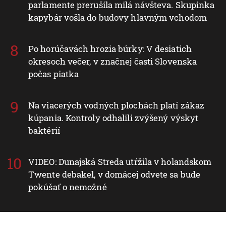
parlamente prerušila milá návšteva. Skupinka
kapybár vošla do budovy hlavným vchodom
Po horúčavách hrozia búrky: V desiatich
okresoch večer, v značnej časti Slovenska
počas piatka
Na viacerých vodných plochách platí zákaz
kúpania. Kontroly odhalili zvýšený výskyt
baktérií
VIDEO: Dunajská Streda utŕžila v holandskom
Twente debakel, v domácej odvete sa bude
pokúšať o nemožné