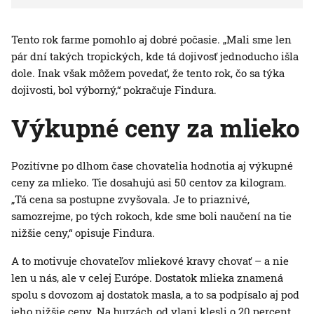
Tento rok farme pomohlo aj dobré počasie. „Mali sme len
pár dní takých tropických, kde tá dojivosť jednoducho išla
dole. Inak však môžem povedať, že tento rok, čo sa týka
dojivosti, bol výborný,“ pokračuje Findura.
Výkupné ceny za mlieko
Pozitívne po dlhom čase chovatelia hodnotia aj výkupné
ceny za mlieko. Tie dosahujú asi 50 centov za kilogram.
„Tá cena sa postupne zvyšovala. Je to priaznivé,
samozrejme, po tých rokoch, kde sme boli naučení na tie
nižšie ceny,“ opisuje Findura.
A to motivuje chovateľov mliekové kravy chovať – a nie
len u nás, ale v celej Európe. Dostatok mlieka znamená
spolu s dovozom aj dostatok masla, a to sa podpísalo aj pod
jeho nižšie ceny. Na burzách od vlani klesli o 20 percent.