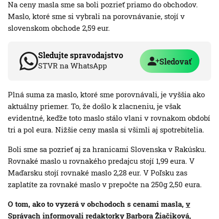
Na ceny masla sme sa boli pozrieť priamo do obchodov.
Maslo, ktoré sme si vybrali na porovnávanie, stojí v
slovenskom obchode 2,59 eur.
Sledujte spravodajstvo
Sledovať
STVR na WhatsApp
Plná suma za maslo, ktoré sme porovnávali, je vyššia ako
aktuálny priemer. To, že došlo k zlacneniu, je však
evidentné, keďže toto maslo stálo vlani v rovnakom období
tri a pol eura. Nižšie ceny masla si všimli aj spotrebitelia.
Boli sme sa pozrieť aj za hranicami Slovenska v Rakúsku.
Rovnaké maslo u rovnakého predajcu stojí 1,99 eura. V
Maďarsku stojí rovnaké maslo 2,28 eur. V Poľsku zas
zaplatíte za rovnaké maslo v prepočte na 250g 2,50 eura.
O tom, ako to vyzerá v obchodoch s cenami masla,
v
Správach
informovali redaktorky Barbora Žiačiková,