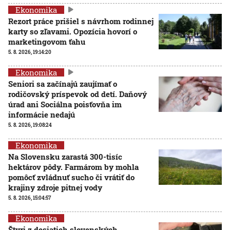
Ekonomika
Rezort práce prišiel s návrhom rodinnej
karty so zľavami. Opozícia hovorí o
marketingovom ťahu
5. 8. 2026, 19:14:20
Ekonomika
Seniori sa začínajú zaujímať o
rodičovský príspevok od detí. Daňový
úrad ani Sociálna poisťovňa im
informácie nedajú
5. 8. 2026, 19:08:24
Ekonomika
Na Slovensku zarastá 300-tisíc
hektárov pôdy. Farmárom by mohla
pomôcť zvládnuť sucho či vrátiť do
krajiny zdroje pitnej vody
5. 8. 2026, 15:04:57
Ekonomika
Štyri z desiatich slovenských