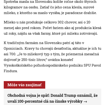
Spotreba masla na Slovensku kolíše ročne okolo štyroch
kilogramov na osobu. Zatiaľ čo jeho cena klesla, surové
mlieko, z ktorého sa maslo vyrába, je paradoxne drahšie.
Mlieko u nás produkuje celkovo 302 chovov, asi o 20
menej ako pred rokom. Počet fariem ako aj produkcia klesá
už roky, nájdu sa však farmy, ktoré pri mlieku zotrvávajú.
K tradičným farmám na Slovensku patrí aj táto v
Oponiciach. Kravy tu chovajú desaťročia, aktuálne je ich tu
asi 700. „Je to mliekový typ s tým, že priemerná mesačná
dojivosť je 250-tisíc litrov,“ uvádza konateľ
Vysokoškolského poľnohospodárskeho podniku SPU Pavol
Findura.
Môže vás zaujímať
Obchodná vojna je späť: Donald Trump oznámil, že
uvalí 100-percentné clá na čínske výrobky