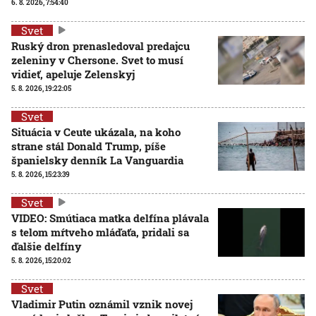
6. 8. 2026, 7:54:40
Svet
Ruský dron prenasledoval predajcu
zeleniny v Chersone. Svet to musí
vidieť, apeluje Zelenskyj
5. 8. 2026, 19:22:05
Svet
Situácia v Ceute ukázala, na koho
strane stál Donald Trump, píše
španielsky denník La Vanguardia
5. 8. 2026, 15:23:39
Svet
VIDEO: Smútiaca matka delfína plávala
s telom mŕtveho mláďaťa, pridali sa
ďalšie delfíny
5. 8. 2026, 15:20:02
Svet
Vladimir Putin oznámil vznik novej