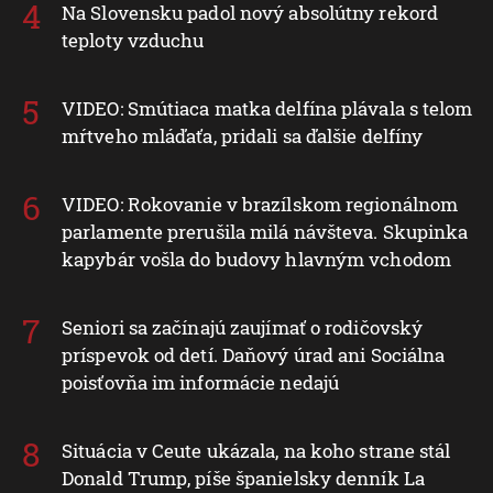
Na Slovensku padol nový absolútny rekord
teploty vzduchu
VIDEO: Smútiaca matka delfína plávala s telom
mŕtveho mláďaťa, pridali sa ďalšie delfíny
VIDEO: Rokovanie v brazílskom regionálnom
parlamente prerušila milá návšteva. Skupinka
kapybár vošla do budovy hlavným vchodom
Seniori sa začínajú zaujímať o rodičovský
príspevok od detí. Daňový úrad ani Sociálna
poisťovňa im informácie nedajú
Situácia v Ceute ukázala, na koho strane stál
Donald Trump, píše španielsky denník La