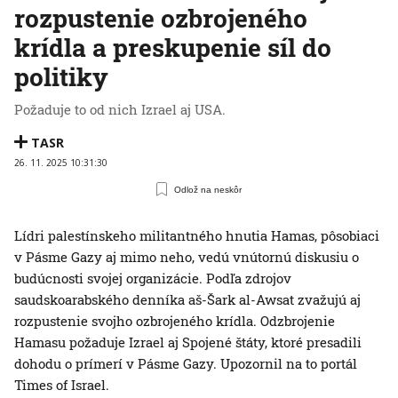
rozpustenie ozbrojeného
krídla a preskupenie síl do
politiky
Požaduje to od nich Izrael aj USA.
TASR
26. 11. 2025 10:31:30
Odlož na neskôr
Lídri palestínskeho militantného hnutia Hamas, pôsobiaci
v Pásme Gazy aj mimo neho, vedú vnútornú diskusiu o
budúcnosti svojej organizácie. Podľa zdrojov
saudskoarabského denníka aš-Šark al-Awsat zvažujú aj
rozpustenie svojho ozbrojeného krídla. Odzbrojenie
Hamasu požaduje Izrael aj Spojené štáty, ktoré presadili
dohodu o prímerí v Pásme Gazy. Upozornil na to portál
Times of Israel.