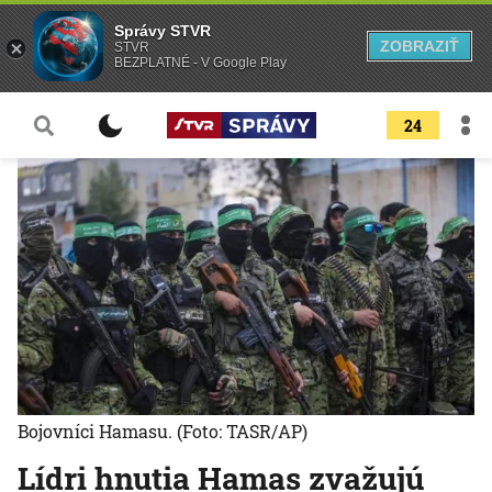
Správy STVR
ZOBRAZIŤ
STVR
BEZPLATNÉ - V Google Play
24
Bojovníci Hamasu.
(Foto: TASR/AP)
Lídri hnutia Hamas zvažujú