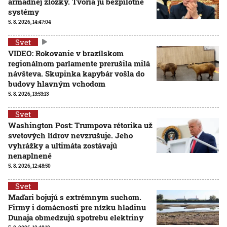
armádnej zložky. Tvoria ju bezpilotné
systémy
5. 8. 2026, 14:47:04
Svet
VIDEO: Rokovanie v brazílskom
regionálnom parlamente prerušila milá
návšteva. Skupinka kapybár vošla do
budovy hlavným vchodom
5. 8. 2026, 13:53:13
Svet
Washington Post: Trumpova rétorika už
svetových lídrov nevzrušuje. Jeho
vyhrážky a ultimáta zostávajú
nenaplnené
5. 8. 2026, 12:48:50
Svet
Maďari bojujú s extrémnym suchom.
Firmy i domácnosti pre nízku hladinu
Dunaja obmedzujú spotrebu elektriny