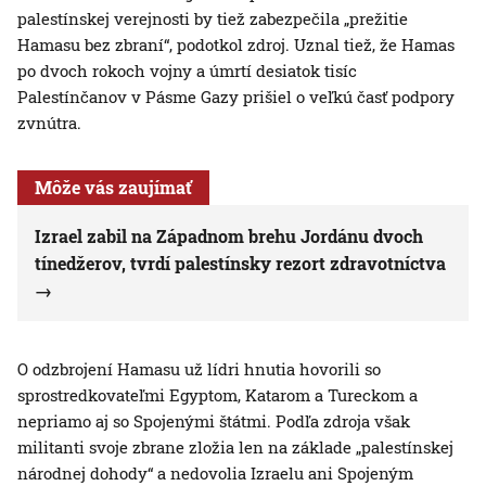
palestínskej verejnosti by tiež zabezpečila „prežitie
Hamasu bez zbraní“, podotkol zdroj. Uznal tiež, že Hamas
po dvoch rokoch vojny a úmrtí desiatok tisíc
Palestínčanov v Pásme Gazy prišiel o veľkú časť podpory
zvnútra.
Môže vás zaujímať
Izrael zabil na Západnom brehu Jordánu dvoch
tínedžerov, tvrdí palestínsky rezort zdravotníctva
O odzbrojení Hamasu už lídri hnutia hovorili so
sprostredkovateľmi Egyptom, Katarom a Tureckom a
nepriamo aj so Spojenými štátmi. Podľa zdroja však
militanti svoje zbrane zložia len na základe „palestínskej
národnej dohody“ a nedovolia Izraelu ani Spojeným