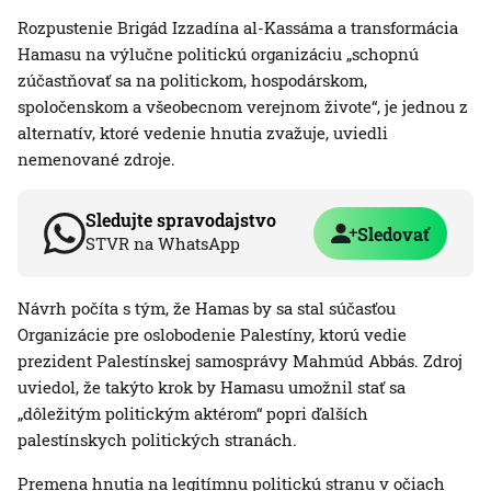
Rozpustenie Brigád Izzadína al-Kassáma a transformácia
Hamasu na výlučne politickú organizáciu „schopnú
zúčastňovať sa na politickom, hospodárskom,
spoločenskom a všeobecnom verejnom živote“, je jednou z
alternatív, ktoré vedenie hnutia zvažuje, uviedli
nemenované zdroje.
Sledujte spravodajstvo
Sledovať
STVR na WhatsApp
Návrh počíta s tým, že Hamas by sa stal súčasťou
Organizácie pre oslobodenie Palestíny, ktorú vedie
prezident Palestínskej samosprávy Mahmúd Abbás. Zdroj
uviedol, že takýto krok by Hamasu umožnil stať sa
„dôležitým politickým aktérom“ popri ďalších
palestínskych politických stranách.
Premena hnutia na legitímnu politickú stranu v očiach