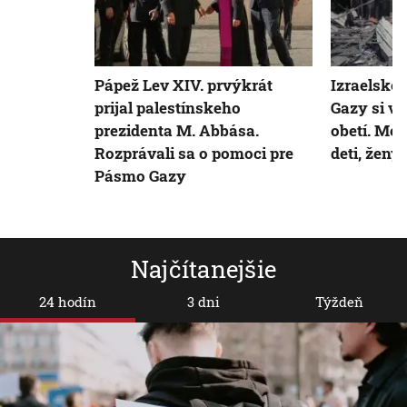
Pápež Lev XIV. prvýkrát
Izraelské
prijal palestínskeho
Gazy si vy
prezidenta M. Abbása.
obetí. Med
Rozprávali sa o pomoci pre
deti, ženy 
Pásmo Gazy
Najčítanejšie
24 hodín
3 dni
Týždeň