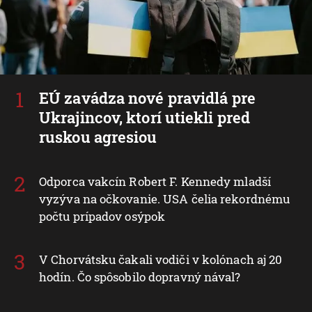
EÚ zavádza nové pravidlá pre
Ukrajincov, ktorí utiekli pred
ruskou agresiou
Odporca vakcín Robert F. Kennedy mladší
vyzýva na očkovanie. USA čelia rekordnému
počtu prípadov osýpok
V Chorvátsku čakali vodiči v kolónach aj 20
hodín. Čo spôsobilo dopravný nával?