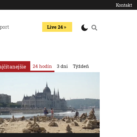
Kontakt
port
Live 24
24 hodín
3 dni
Týždeň
ajčítanejšie