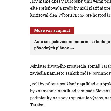
„My máme dnes v Európskej únii veľmi prí
ešte sprísňovať a prečo by mali platiť aj p
kritizoval člen Výboru NR SR pre hospodársk
Môže vás zaujímať
Autá so spaľovacími motormi sa budú pre
pôvodných plánov
Minister životného prostredia Tomáš Tara
zaviedla namiesto sankcií radšej povinnos
„Boli by nútené používať napríklad európs
by znamenalo napríklad v prípade Slovenska
podmienky na znovu spustenie výroby, napr
Taraba.