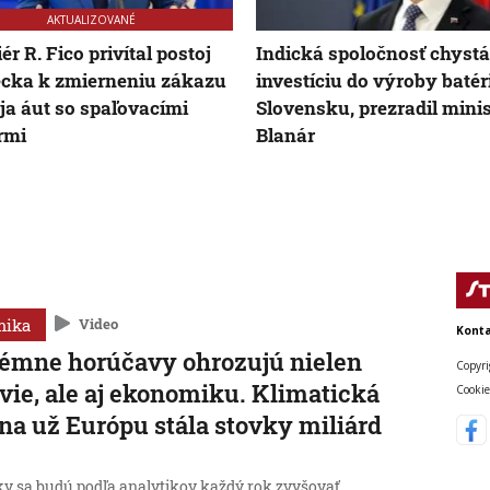
AKTUALIZOVANÉ
ér R. Fico privítal postoj
Indická spoločnosť chystá
cka k zmierneniu zákazu
investíciu do výroby batér
ja áut so spaľovacími
Slovensku, prezradil minis
rmi
Blanár
mika
Video
Konta
émne horúčavy ohrozujú nielen
Copyri
vie, ale aj ekonomiku. Klimatická
Cookie
a už Európu stála stovky miliárd
y sa budú podľa analytikov každý rok zvyšovať.