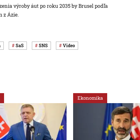
enia výroby áut po roku 2035 by Brusel podľa
 z Ázie.
a
SaS
SNS
Video
Ekonomika