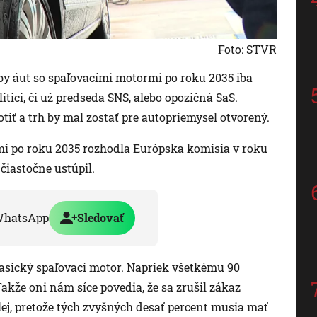
Foto: STVR
y áut so spaľovacími motormi po roku 2035 iba
itici, či už predseda SNS, alebo opozičná SaS.
tiť a trh by mal zostať pre autopriemysel otvorený.
mi po roku 2035 rozhodla Európska komisia v roku
čiastočne ustúpil.
WhatsApp
Sledovať
lasický spaľovací motor. Napriek všetkému 90
akže oni nám síce povedia, že sa zrušil zákaz
lej, pretože tých zvyšných desať percent musia mať