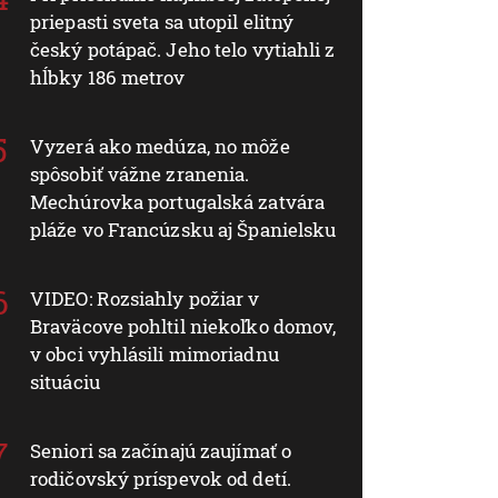
priepasti sveta sa utopil elitný
český potápač. Jeho telo vytiahli z
hĺbky 186 metrov
Vyzerá ako medúza, no môže
spôsobiť vážne zranenia.
Mechúrovka portugalská zatvára
pláže vo Francúzsku aj Španielsku
VIDEO: Rozsiahly požiar v
Braväcove pohltil niekoľko domov,
v obci vyhlásili mimoriadnu
situáciu
Seniori sa začínajú zaujímať o
rodičovský príspevok od detí.