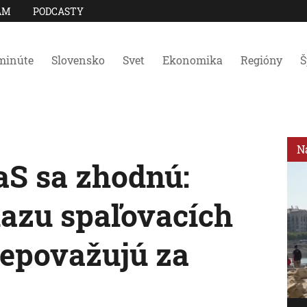
AM
PODCASTY
minúte
Slovensko
Svet
Ekonomika
Regióny
Š
N
aS sa zhodnú:
azu spaľovacích
epovažujú za