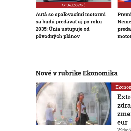
AKTUALIZOVANÉ
Autá so spaľovacími motormi
Premi
sa budú predávať aj po roku
Neme
2035: Únia ustupuje od
preda
pôvodných plánov
moto
Nové v rubrike Ekonomika
Ekono
Extr
zdra
zmen
eur
Výdavk