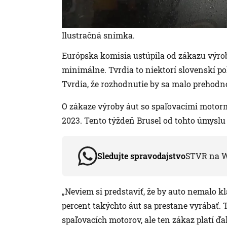
Ilustračná snímka.
Európska komisia ustúpila od zákazu výrob
minimálne. Tvrdia to niektorí slovenskí pol
Tvrdia, že rozhodnutie by sa malo prehodno
O zákaze výroby áut so spaľovacími motor
2023. Tento týždeň Brusel od tohto úmyslu 
Sledujte spravodajstvo
STVR na 
„Neviem si predstaviť, že by auto nemalo k
percent takýchto áut sa prestane vyrábať. T
spaľovacích motorov, ale ten zákaz platí ďa