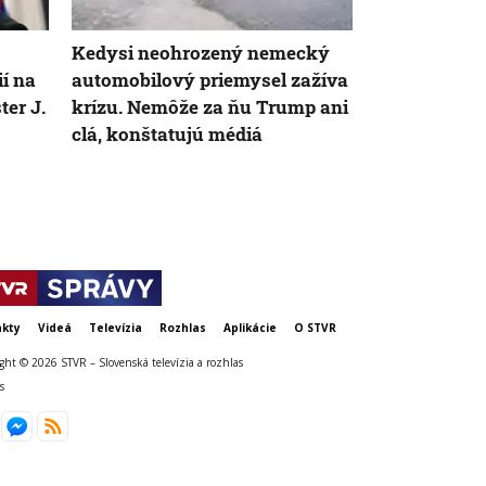
Kedysi neohrozený nemecký
Prechod na E
ií na
automobilový priemysel zažíva
českých vodi
ter J.
krízu. Nemôže za ňu Trump ani
či tento ben
clá, konštatujú médiá
spôsobil pr
kty
Videá
Televízia
Rozhlas
Aplikácie
O STVR
ght © 2026 STVR – Slovenská televízia a rozhlas
s