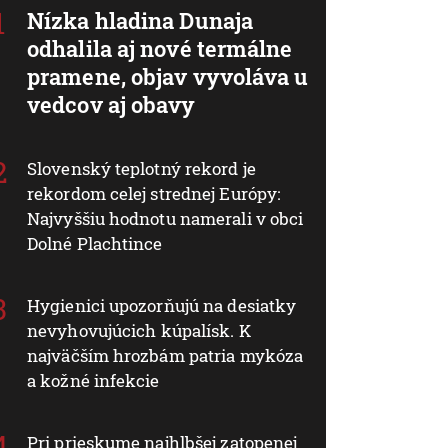
Nízka hladina Dunaja
odhalila aj nové termálne
pramene, objav vyvoláva u
vedcov aj obavy
Slovenský teplotný rekord je
rekordom celej strednej Európy:
Najvyššiu hodnotu namerali v obci
Dolné Plachtince
Hygienici upozorňujú na desiatky
nevyhovujúcich kúpalísk. K
najväčším hrozbám patria mykóza
a kožné infekcie
Pri prieskume najhlbšej zatopenej