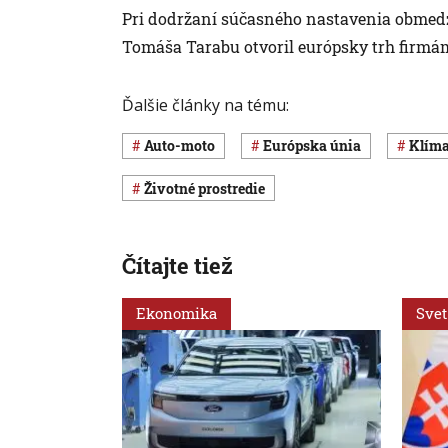
Pri dodržaní súčasného nastavenia obmedz
Tomáša Tarabu otvoril európsky trh firmám
Ďalšie články na tému:
auto-moto
Európska únia
klím
Životné prostredie
Čítajte tiež
Ekonomika
Svet