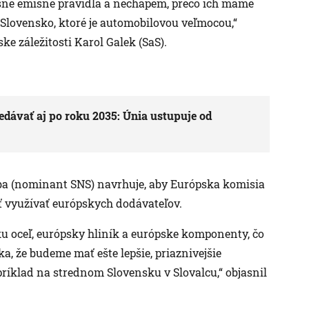
sne emisné pravidlá a nechápem, prečo ich máme
re Slovensko, ktoré je automobilovou veľmocou,“
e záležitosti Karol Galek (SaS).
dávať aj po roku 2035: Únia ustupuje od
ba (nominant SNS) navrhuje, aby Európska komisia
ť využívať európskych dodávateľov.
ku oceľ, európsky hliník a európske komponenty, čo
, že budeme mať ešte lepšie, priaznivejšie
íklad na strednom Slovensku v Slovalcu,“ objasnil