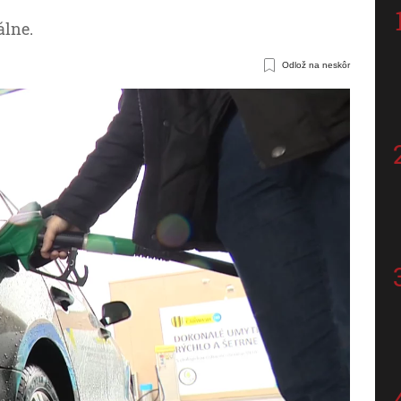
álne.
Odlož na neskôr