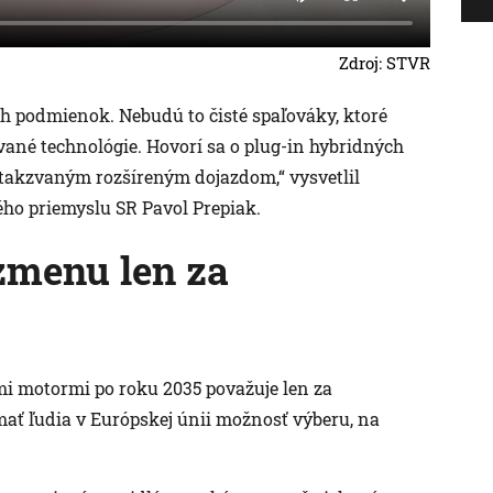
Zdroj: STVR
ch podmienok. Nebudú to čisté spaľováky, ktoré
né technológie. Hovorí sa o plug-in hybridných
s takzvaným rozšíreným dojazdom,“ vysvetlil
ho priemyslu SR Pavol Prepiak.
zmenu len za
mi motormi po roku 2035 považuje len za
mať ľudia v Európskej únii možnosť výberu, na