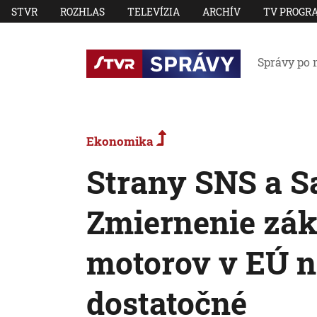
STVR
ROZHLAS
TELEVÍZIA
ARCHÍV
TV PROGR
Správy po 
Ekonomika
Strany SNS a S
Zmiernenie zák
motorov v EÚ n
dostatočné