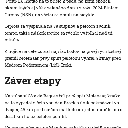
(PostNL). Krátko na to prišlo k pádu, na zemi skončil
okrem iných aj víťaz zeleného dresu z roku 2024 Biniam
Girmay (NSN), no všetci sa vrátili na bicykle.
Teplota sa vyšplhala na 38 stupňov a pelotón zvoľnil
tempo, takže náskok trojice sa rýchlo vyšplhal nad tri
minúty.
Z trojice na čele zobral najviac bodov na prvej rýchlostnej
prémii Molenaar, prvý špurt pelotónu vyhral Girmay pred
Madsom Pedersenom (Lidl-Trek).
Záver etapy
Na stúpaní Côte de Begues bol prvý opäť Molenaar, krátko
na to vypadol z čela van den Broek a únik pokračoval vo
dvojici, 45 km pred cieľom mal k dobru jednu minútu, no o
desať km ho už pelotón pohltil.
Na prvom výstupe na Montjuïc sa balík preriedil a zostalo