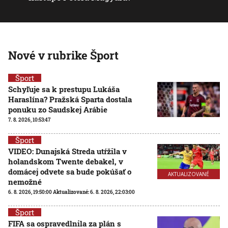
Nové v rubrike Šport
Šport
Schyľuje sa k prestupu Lukáša
Haraslína? Pražská Sparta dostala
ponuku zo Saudskej Arábie
7. 8. 2026, 10:53:47
Šport
VIDEO: Dunajská Streda utŕžila v
holandskom Twente debakel, v
domácej odvete sa bude pokúšať o
AKTUALIZOVANÉ
nemožné
6. 8. 2026, 19:50:00
Aktualizované:
6. 8. 2026, 22:03:00
Šport
FIFA sa ospravedlnila za plán s