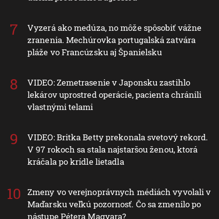
Vyzerá ako medúza, no môže spôsobiť vážne
zranenia. Mechúrovka portugalská zatvára
pláže vo Francúzsku aj Španielsku
VIDEO: Zemetrasenie v Japonsku zastihlo
lekárov uprostred operácie, pacienta chránili
vlastnými telami
VIDEO: Britka Betty prekonala svetový rekord.
V 97 rokoch sa stala najstaršou ženou, ktorá
kráčala po krídle lietadla
Zmeny vo verejnoprávnych médiách vyvolali v
Maďarsku veľkú pozornosť. Čo sa zmenilo po
nástupe Pétera Magyara?