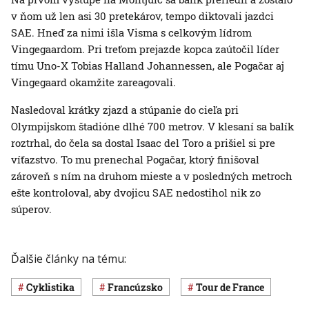
v ňom už len asi 30 pretekárov, tempo diktovali jazdci
SAE. Hneď za nimi išla Visma s celkovým lídrom
Vingegaardom. Pri treťom prejazde kopca zaútočil líder
tímu Uno-X Tobias Halland Johannessen, ale Pogačar aj
Vingegaard okamžite zareagovali.
Nasledoval krátky zjazd a stúpanie do cieľa pri
Olympijskom štadióne dlhé 700 metrov. V klesaní sa balík
roztrhal, do čela sa dostal Isaac del Toro a prišiel si pre
víťazstvo. To mu prenechal Pogačar, ktorý finišoval
zároveň s ním na druhom mieste a v posledných metroch
ešte kontroloval, aby dvojicu SAE nedostihol nik zo
súperov.
Ďalšie články na tému:
Cyklistika
Francúzsko
Tour de France