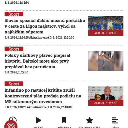
3. 8. 2026, 14:44:54
Šport
Slovan spoznal ďalšiu možnú prekážku
v ceste za Ligou majstrov, vyhol sa
najťažším súperom
AKTUALIZOVANÉ
3. 8. 2026, 12:26:38
Aktualizované:
3. 8. 2026, 13:20:00
Šport
Poľský diaľkový plavec prepísal
históriu, Baltské more ako prvý
preplával bez prerušenia
3. 8. 2026, 11:27:40
Šport
Infantino po rastúcej kritike zrušil
kontroverzný plán predaja podielu na
MS súkromným investorom
AKTUALIZOVANÉ
1. 8. 2026, 8:18:25
Aktualizované:
1. 8. 2026, 12:48:00
Šport
Futbalové MS so 64 účastníkmi? FIFA
Viac