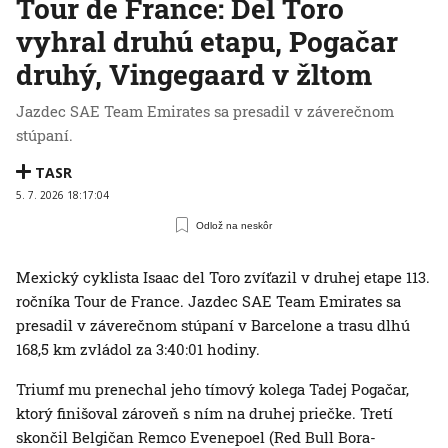
Tour de France: Del Toro
vyhral druhú etapu, Pogačar
druhý, Vingegaard v žltom
Jazdec SAE Team Emirates sa presadil v záverečnom
stúpaní.
TASR
5. 7. 2026 18:17:04
Odlož na neskôr
Mexický cyklista Isaac del Toro zvíťazil v druhej etape 113.
ročníka Tour de France. Jazdec SAE Team Emirates sa
presadil v záverečnom stúpaní v Barcelone a trasu dlhú
168,5 km zvládol za 3:40:01 hodiny.
Triumf mu prenechal jeho tímový kolega Tadej Pogačar,
ktorý finišoval zároveň s ním na druhej priečke. Tretí
skončil Belgičan Remco Evenepoel (Red Bull Bora-