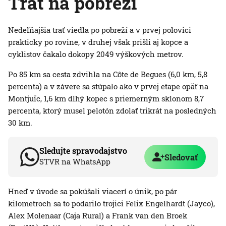
Trať na pobreží
Nedeľňajšia trať viedla po pobreží a v prvej polovici
prakticky po rovine, v druhej však prišli aj kopce a
cyklistov čakalo dokopy 2049 výškových metrov.
Po 85 km sa cesta zdvihla na Côte de Begues (6,0 km, 5,8
percenta) a v závere sa stúpalo ako v prvej etape opäť na
Montjuïc, 1,6 km dlhý kopec s priemerným sklonom 8,7
percenta, ktorý musel pelotón zdolať trikrát na posledných
30 km.
Sledujte spravodajstvo
Sledovať
STVR na WhatsApp
Hneď v úvode sa pokúšali viacerí o únik, po pár
kilometroch sa to podarilo trojici Felix Engelhardt (Jayco),
Alex Molenaar (Caja Rural) a Frank van den Broek