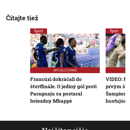
Čítajte tiež
Šport
Šport
AKTUALIZOVANÉ
Francúzi dokráčali do
VIDEO: Ma
štvrťfinále. O jediný gól proti
prvým štvr
Paraguaju sa postaral
Šampionát
hviezdny Mbappé
hosťujúc