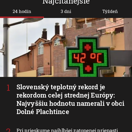
Najčítanejšie
24 hodín
3 dni
Týždeň
Slovenský teplotný rekord je
rekordom celej strednej Európy:
Najvyššiu hodnotu namerali v obci
Dolné Plachtince
Pri prieskume najhlbšej zatopenej priepasti