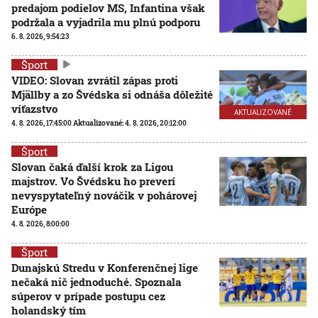
predajom podielov MS, Infantina však
podržala a vyjadrila mu plnú podporu
6. 8. 2026, 9:54:23
Šport
VIDEO: Slovan zvrátil zápas proti
Mjällby a zo Švédska si odnáša dôležité
víťazstvo
AKTUALIZOVANÉ
4. 8. 2026, 17:45:00
Aktualizované:
4. 8. 2026, 20:12:00
Šport
Slovan čaká ďalší krok za Ligou
majstrov. Vo Švédsku ho preverí
nevyspytateľný nováčik v pohárovej
Európe
4. 8. 2026, 8:00:00
Šport
Dunajskú Stredu v Konferenčnej lige
nečaká nič jednoduché. Spoznala
súperov v prípade postupu cez
holandský tím