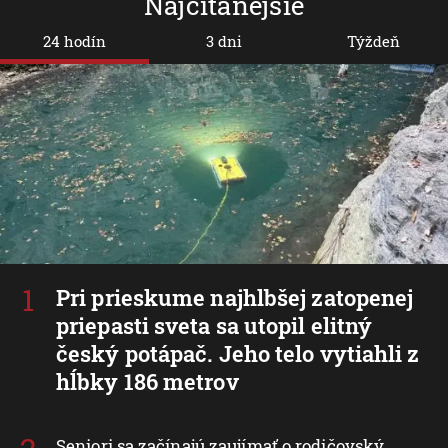
Najčítanejšie
24 hodín
3 dni
Týždeň
Pri prieskume najhlbšej zatopenej
priepasti sveta sa utopil elitný
český potápač. Jeho telo vytiahli z
hĺbky 186 metrov
Seniori sa začínajú zaujímať o rodičovský