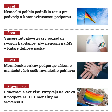
Svet
Nemecká polícia podnikla raziu pre
podvody s koronavírusovou podporou
Šport
Viaceré futbalové zväzy požiadali
svojich kapitánov, aby nenosili na MS
v Katare dúhové pásky
Svet
Mormónska cirkev podporuje zákon o
manželstvách osôb rovnakého pohlavia
Slovensko
Odborníci a aktivisti vyzývajú na kroky
k podpore LGBTI+ menšiny na
Slovensku