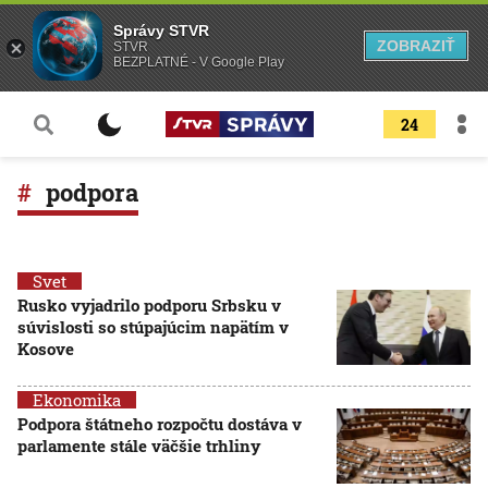
Správy STVR
ZOBRAZIŤ
STVR
BEZPLATNÉ - V Google Play
24
podpora
Svet
Rusko vyjadrilo podporu Srbsku v
súvislosti so stúpajúcim napätím v
Kosove
Ekonomika
Podpora štátneho rozpočtu dostáva v
parlamente stále väčšie trhliny