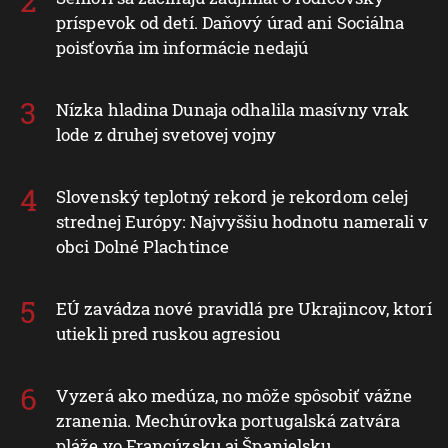
príspevok od detí. Daňový úrad ani Sociálna
poisťovňa im informácie nedajú
Nízka hladina Dunaja odhalila masívny vrak
lode z druhej svetovej vojny
Slovenský teplotný rekord je rekordom celej
strednej Európy: Najvyššiu hodnotu namerali v
obci Dolné Plachtince
EÚ zavádza nové pravidlá pre Ukrajincov, ktorí
utiekli pred ruskou agresiou
Vyzerá ako medúza, no môže spôsobiť vážne
zranenia. Mechúrovka portugalská zatvára
pláže vo Francúzsku aj Španielsku