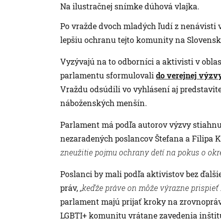
Na ilustračnej snímke dúhová vlajka.
Po vražde dvoch mladých ľudí z nenávisti 
lepšiu ochranu tejto komunity na Slovensk
Vyzývajú na to odborníci a aktivisti v obla
parlamentu sformulovali
do verejnej výzv
Vraždu odsúdili vo vyhlásení aj predstavit
náboženských menšín.
Parlament má podľa autorov výzvy stiahnuť
nezaradených poslancov Štefana a Filipa K
zneužitie pojmu ochrany detí na pokus o ok
Poslanci by mali podľa aktivistov bez ďal
práv,
„keďže práve on môže výrazne prispieť 
parlament majú prijať kroky na zrovnoprá
LGBTI+ komunitu vrátane zavedenia inštitú