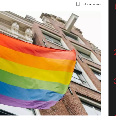
Odlož na neskôr