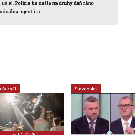
 ušiel.
Polícia ho našla na druhý deň ráno
minálna agentúra
.
ožurnál
Slovensko
AKTUALIZOVANÉ