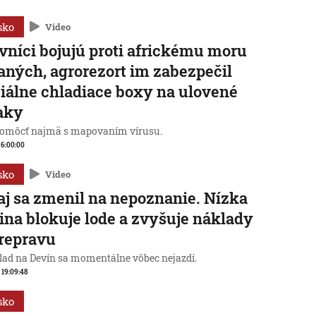
sko
Video
vníci bojujú proti africkému moru
aných, agrorezort im zabezpečil
iálne chladiace boxy na ulovené
aky
omôcť najmä s mapovaním vírusu.
, 6:00:00
sko
Video
j sa zmenil na nepoznanie. Nízka
ina blokuje lode a zvyšuje náklady
repravu
lad na Devín sa momentálne vôbec nejazdí.
, 19:09:48
sko