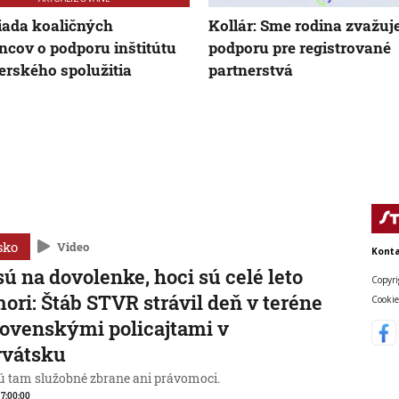
iada koaličných
Kollár: Sme rodina zvažuj
ncov o podporu inštitútu
podporu pre registrované
erského spolužitia
partnerstvá
sko
Video
Konta
sú na dovolenke, hoci sú celé leto
Copyri
mori: Štáb STVR strávil deň v teréne
Cookie
lovenskými policajtami v
rvátsku
 tam služobné zbrane ani právomoci.
, 7:00:00