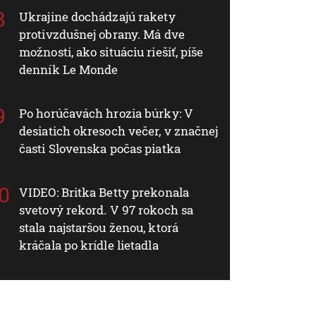
Ukrajine dochádzajú rakety
protivzdušnej obrany. Má dve
možnosti, ako situáciu riešiť, píše
denník Le Monde
Po horúčavách hrozia búrky: V
desiatich okresoch večer, v značnej
časti Slovenska počas piatka
VIDEO: Britka Betty prekonala
svetový rekord. V 97 rokoch sa
stala najstaršou ženou, ktorá
kráčala po krídle lietadla