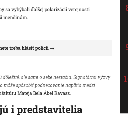
y sa vyhýbali ďalšej polarizácii verejnosti
oči menšinám.
te treba hlásiť polícii
 dôležité, ale sami o sebe nestačia. Signatármi výzvy
ť, čo môže spôsobiť podnecovanie napätia medzi
nštitútu Mateja Bela Ábel Ravasz.
 i predstavitelia