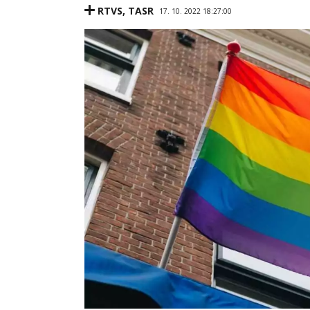
RTVS
,
TASR
17. 10. 2022 18:27:00