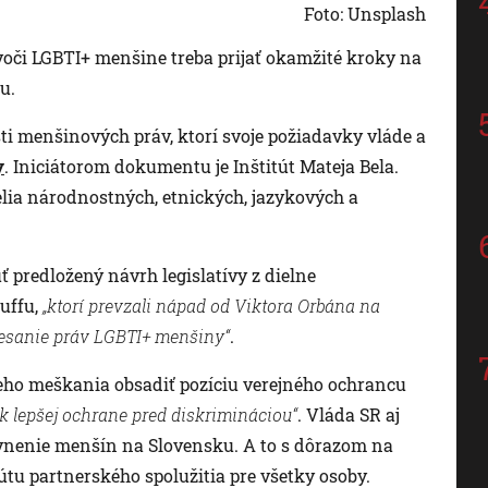
Foto: Unsplash
voči LGBTI+ menšine treba prijať okamžité kroky na
u.
sti menšinových práv, ktorí svoje požiadavky vláde a
y
. Iniciátorom dokumentu je Inštitút Mateja Bela.
elia národnostných, etnických, jazykových a
 predložený návrh legislatívy z dielne
uffu,
„ktorí prevzali nápad od Viktora Orbána na
resanie práv LGBTI+ menšiny“
.
šieho meškania obsadiť pozíciu verejného ochrancu
k lepšej ochrane pred diskrimináciou“
. Vláda SR aj
vnenie menšín na Slovensku. A to s dôrazom na
tu partnerského spolužitia pre všetky osoby.