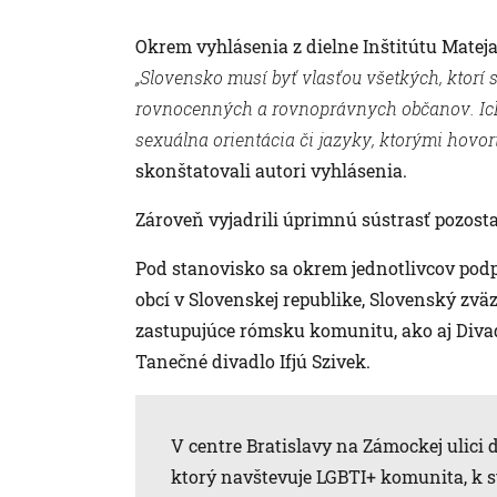
Okrem vyhlásenia z dielne Inštitútu Mateja
„Slovensko musí byť vlasťou všetkých, ktorí 
rovnocenných a rovnoprávnych občanov. Ich 
sexuálna orientácia či jazyky, ktorými hovori
skonštatovali autori vyhlásenia.
Zároveň vyjadrili úprimnú sústrasť pozosta
Pod stanovisko sa okrem jednotlivcov pod
obcí v Slovenskej republike, Slovenský zvä
zastupujúce rómsku komunitu, ako aj Divad
Tanečné divadlo Ifjú Szivek.
V centre Bratislavy na Zámockej ulici d
ktorý navštevuje LGBTI+ komunita, k s