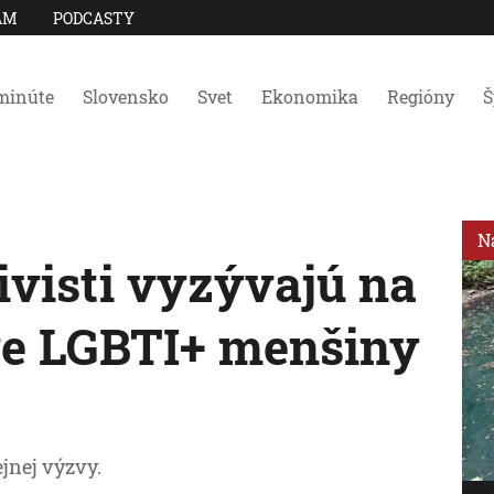
AM
PODCASTY
minúte
Slovensko
Svet
Ekonomika
Regióny
Š
N
ivisti vyzývajú na
re LGBTI+ menšiny
jnej výzvy.