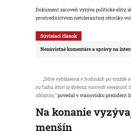
Dokument zároveň vyzýva politické elity, ab
prostredníctvom netolerantnej rétoriky v
Súvisiaci článok
Nenávistné komentáre a správy na interne
„Silné vyhlásenia v hodinách po vražde sú
sú ľudia, ktorí aj doteraz varovali verejnos
občanmi,“
povedal v stanovisku prezident I
Na konanie vyzývajú
menšín