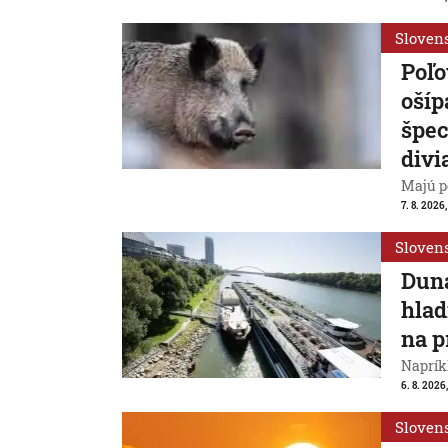
Sloven
Poľo
ošíp
špec
divi
Majú p
7. 8. 2026
Sloven
Duna
hlad
na p
Naprík
6. 8. 2026
Sloven