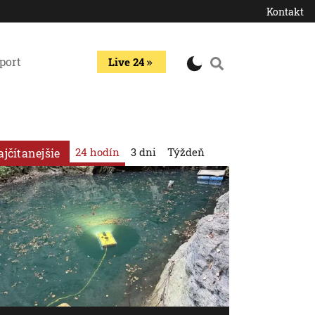
Kontakt
port
Live 24
24 hodín
3 dni
Týždeň
ajčítanejšie