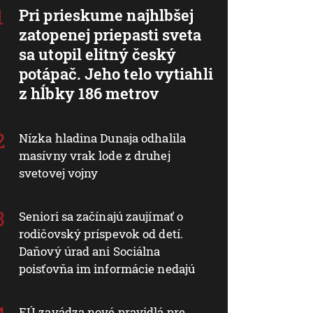
Pri prieskume najhlbšej
zatopenej priepasti sveta
sa utopil elitný český
potápač. Jeho telo vytiahli
z hĺbky 186 metrov
Nízka hladina Dunaja odhalila
masívny vrak lode z druhej
svetovej vojny
Seniori sa začínajú zaujímať o
rodičovský príspevok od detí.
Daňový úrad ani Sociálna
poisťovňa im informácie nedajú
EÚ zavádza nové pravidlá pre