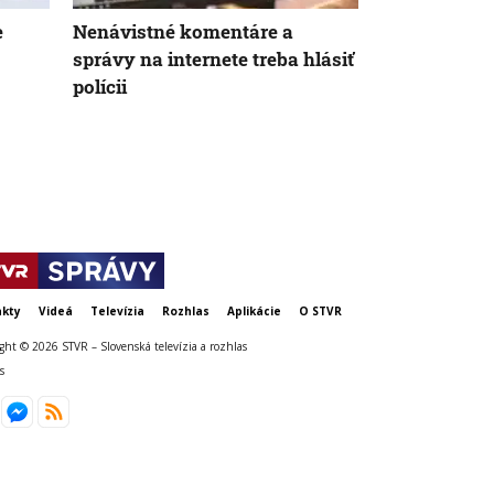
e
Nenávistné komentáre a
Nie sú na do
správy na internete treba hlásiť
celé leto pr
polícii
strávil deň v
slovenskými
Chorvátsku
kty
Videá
Televízia
Rozhlas
Aplikácie
O STVR
ght © 2026 STVR – Slovenská televízia a rozhlas
s