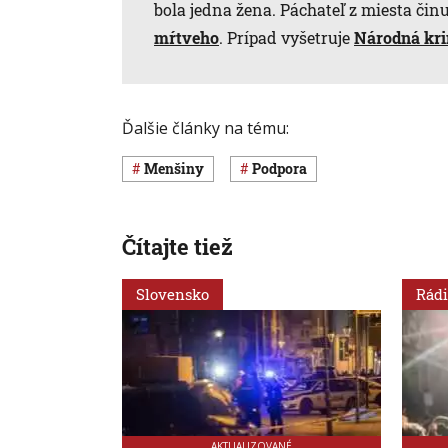
bola jedna žena. Páchateľ z miesta činu
mŕtveho
. Prípad vyšetruje
Národná kri
Ďalšie články na tému:
menšiny
podpora
Čítajte tiež
Slovensko
Rádi
AKTUALIZOVANÉ