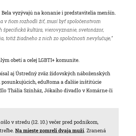
 Bela vyzývajú na konanie i predstavitelia menšín.
sa v ňom rozhodli žiť, musí byť spoločenstvom
špecifická kultúra, vierovyznanie, svetonázor,
a, totiž žiadneho z nich zo spoločnosti nevylučuje,“
lým obetí a celej LGBTI+ komunite.
písal aj Ústredný zväz židovských náboženských
z posunkujúcich, eduRoma a ďalšie inštitúcie
lo Thália Színház, Jókaiho divadlo v Komárne či
ošlo v stredu (12. 10.) večer pred podnikom,
treľbe.
Na mieste zomreli dvaja muži
. Zranená