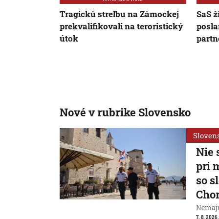
Tragickú streľbu na Zámockej
SaS ž
prekvalifikovali na teroristický
posla
útok
partn
Nové v rubrike Slovensko
Sloven
Nie 
pri 
so s
Cho
Nemajú
7. 8. 2026