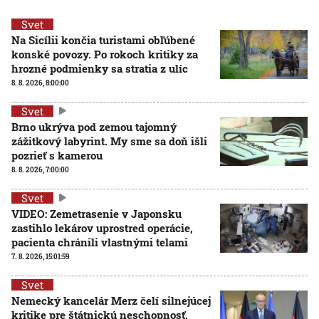
Svet
Na Sicílii končia turistami obľúbené
konské povozy. Po rokoch kritiky za
hrozné podmienky sa stratia z ulíc
8. 8. 2026, 8:00:00
Svet
Brno ukrýva pod zemou tajomný
zážitkový labyrint. My sme sa doň išli
pozrieť s kamerou
8. 8. 2026, 7:00:00
Svet
VIDEO: Zemetrasenie v Japonsku
zastihlo lekárov uprostred operácie,
pacienta chránili vlastnými telami
7. 8. 2026, 15:01:59
Svet
Nemecký kancelár Merz čelí silnejúcej
kritike pre štátnickú neschopnosť.