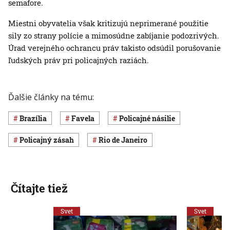
semafore.
Miestni obyvatelia však kritizujú neprimerané použitie
sily zo strany polície a mimosúdne zabíjanie podozrivých.
Úrad verejného ochrancu práv takisto odsúdil porušovanie
ľudských práv pri policajných raziách.
Ďalšie články na tému:
Brazília
favela
policajné násilie
policajný zásah
Rio de Janeiro
Čítajte tiež
Svet
Svet