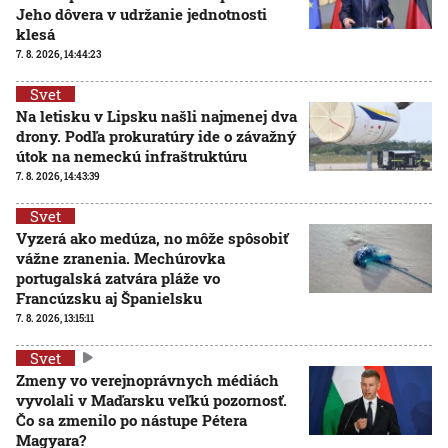
Jeho dôvera v udržanie jednotnosti
klesá
7. 8. 2026, 14:44:23
Svet
Na letisku v Lipsku našli najmenej dva
drony. Podľa prokuratúry ide o závažný
útok na nemeckú infraštruktúru
7. 8. 2026, 14:43:39
Svet
Vyzerá ako medúza, no môže spôsobiť
vážne zranenia. Mechúrovka
portugalská zatvára pláže vo
Francúzsku aj Španielsku
7. 8. 2026, 13:15:11
Svet
Zmeny vo verejnoprávnych médiách
vyvolali v Maďarsku veľkú pozornosť.
Čo sa zmenilo po nástupe Pétera
Magyara?