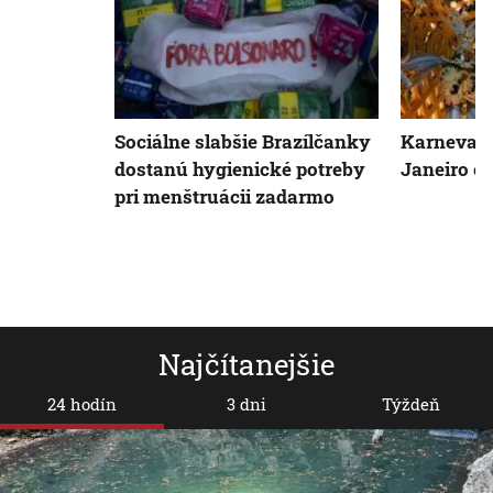
Sociálne slabšie Brazílčanky
Karneval v
dostanú hygienické potreby
Janeiro o
pri menštruácii zadarmo
Najčítanejšie
24 hodín
3 dni
Týždeň