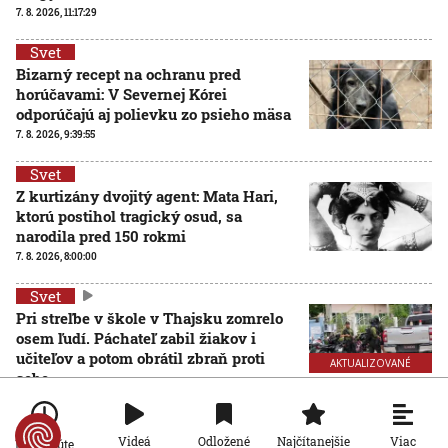
7. 8. 2026, 11:17:29
Svet
Bizarný recept na ochranu pred
horúčavami: V Severnej Kórei
odporúčajú aj polievku zo psieho mäsa
7. 8. 2026, 9:39:55
Svet
Z kurtizány dvojitý agent: Mata Hari,
ktorú postihol tragický osud, sa
narodila pred 150 rokmi
7. 8. 2026, 8:00:00
Svet
Pri streľbe v škole v Thajsku zomrelo
osem ľudí. Páchateľ zabil žiakov i
učiteľov a potom obrátil zbraň proti
AKTUALIZOVANÉ
sebe
7. 8. 2026, 7:49:06
Aktualizované:
7. 8. 2026, 13:29:00
Svet
Viac
Videá
Odložené
Najčítanejšie
Po minúte