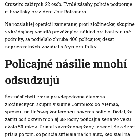
Cruzeiro zabitých 22 osôb. Tvrdé zásahy polície podporuje
aj brazílsky prezident Jair Bolsonaro.
Na rozsiahlej operácii zameranej proti zločineckej skupine
vykrádajúcej vozidlá prevážajúce náklad pre banky a iné
podniky, sa podieľalo zhruba 400 policajtov, desať
nepriestrelných vozidiel a štyri vrtuľníky.
Policajné násilie mnohí
odsudzujú
Šestnásť obetí tvoria pravdepodobne členovia
zločineckých skupín v slume Complexo do Alemáo,
spresnil na tlačovej konferencii hovorca polície. Dodal, že
zabití boli okrem nich aj 38-ročný policajt a žena vo veku
okolo 50 rokov. Priateľ zavraždenej ženy uviedol, že o život
prišla po tom, čo polícia strieľala na ich auto, keď stáli na