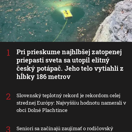
Pri prieskume najhlbšej zatopenej
priepasti sveta sa utopil elitný
český potápač. Jeho telo vytiahli z
hĺbky 186 metrov
Slovenský teplotný rekord je rekordom celej
strednej Európy: Najvyššiu hodnotu namerali v
obci Dolné Plachtince
Seniori sa začínajú zaujímať o rodičovský