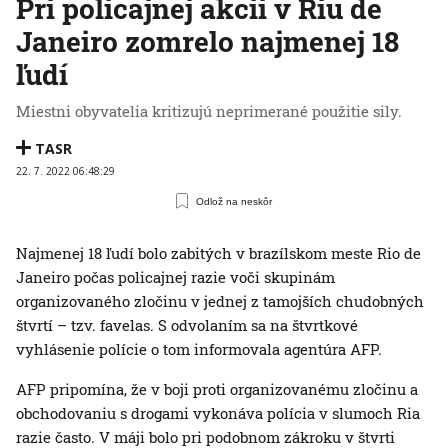
Pri policajnej akcii v Riu de
Janeiro zomrelo najmenej 18
ľudí
Miestni obyvatelia kritizujú neprimerané použitie sily.
TASR
22. 7. 2022 06:48:29
Odlož na neskôr
Najmenej 18 ľudí bolo zabitých v brazílskom meste Rio de
Janeiro počas policajnej razie voči skupinám
organizovaného zločinu v jednej z tamojších chudobných
štvrtí – tzv. favelas. S odvolaním sa na štvrtkové
vyhlásenie polície o tom informovala agentúra AFP.
AFP pripomína, že v boji proti organizovanému zločinu a
obchodovaniu s drogami vykonáva polícia v slumoch Ria
razie často. V máji bolo pri podobnom zákroku v štvrti