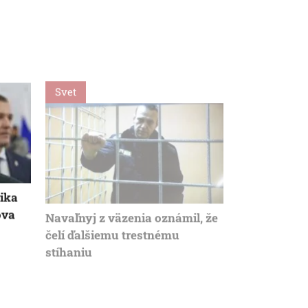
Svet
Svet
tika
Navaľnyj z väzenia oznámil, že
Za snahu dos
ova
čelí ďalšiemu trestnému
Španielska z
stíhaniu
Starosta Ce
tragickú bil
krízy