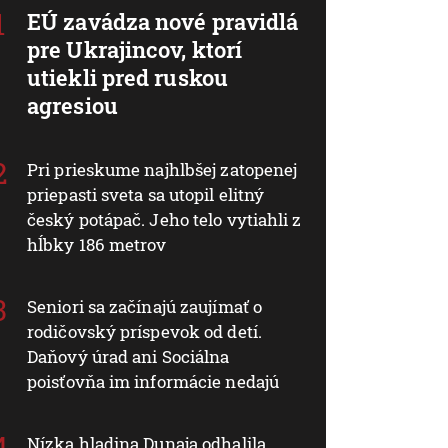
EÚ zavádza nové pravidlá
pre Ukrajincov, ktorí
utiekli pred ruskou
agresiou
Pri prieskume najhlbšej zatopenej
priepasti sveta sa utopil elitný
český potápač. Jeho telo vytiahli z
hĺbky 186 metrov
Seniori sa začínajú zaujímať o
rodičovský príspevok od detí.
Daňový úrad ani Sociálna
poisťovňa im informácie nedajú
Nízka hladina Dunaja odhalila