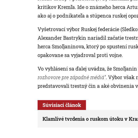
kritikov Kremľa. Ide o známeho herca Artur
ako aj o podnikateľa a stúpenca ruskej opo
Vyšetrovací výbor Ruskej federácie (Sledko
Alexander Bastrykin nariadil začatie tres
herca Smoľjaninova, ktorý po spustení rusk
opakovane sa vyjadroval proti vojne.
Vo vyhlásení sa ďalej uvádza, že Smoľjani
rozhovore pre západné médiá“
. Výbor však 
predstavovali trestný čin a aké obvinenia 
Súvisiaci článok
Klamlivé tvrdenia o ruskom útoku v Kra