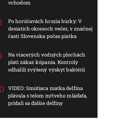
vchodom
Po horúčavách hrozia búrky: V
desiatich okresoch večer, v značnej
časti Slovenska počas piatka
Na viacerých vodných plochách
platí zákaz kúpania. Kontroly
odhalili zvýšený výskyt baktérií
VIDEO: Smútiaca matka delfína
plávala s telom mŕtveho mláďaťa,
pridali sa ďalšie delfíny