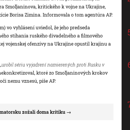
a Smoľjaninova, kritického k vojne na Ukrajine,
zície Borisa Zimina. Informovala o tom agentúra AP.
m) vo vyhlásení uviedol, že jeho predseda
tného stíhania ruského divadelného a filmového
ej vojenskej ofenzívy na Ukrajine opustil krajinu a
n
„urobil sériu vyjadrení namierených proti Rusku v
nekonkretizoval, ktoré zo Smoľjaninových krokov
voči nemu vznesú, píše AP.
matorsku zožali doma kritiku