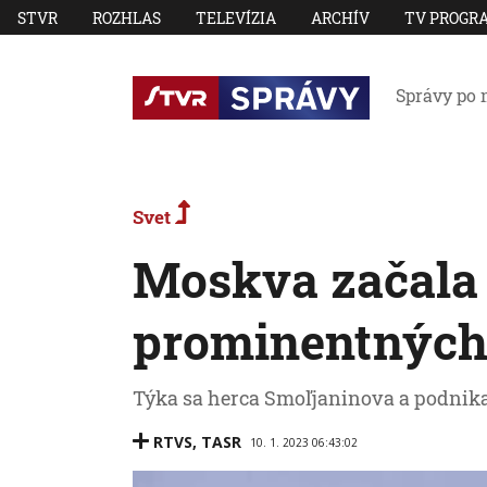
STVR
ROZHLAS
TELEVÍZIA
ARCHÍV
TV PROGR
Správy po 
Svet
Moskva začala 
prominentných 
Týka sa herca Smoľjaninova a podnika
RTVS
,
TASR
10. 1. 2023 06:43:02