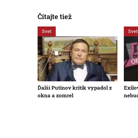
Čítajte tiež
Svet
Svet
Ďalší Putinov kritik vypadol z
Exilo
okna a zomrel
nebud