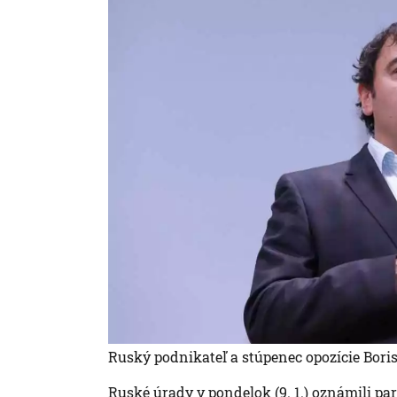
Ruský podnikateľ a stúpenec opozície Boris
Ruské úrady v pondelok (9. 1.) oznámili p