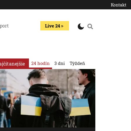
Kontakt
port
Live 24
24 hodín
3 dni
Týždeň
ajčítanejšie