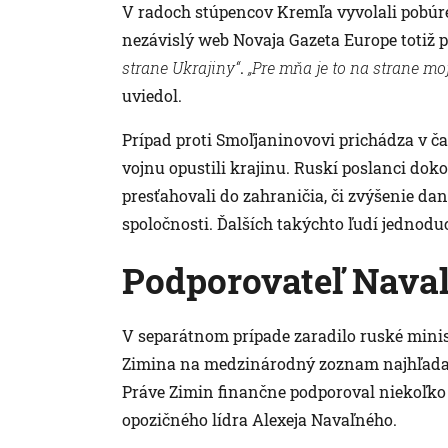
V radoch stúpencov Kremľa vyvolali pobúre
nezávislý web Novaja Gazeta Europe totiž p
strane Ukrajiny“
.
„Pre mňa je to na strane moj
uviedol.
Prípad proti Smoľjaninovovi prichádza v čas
vojnu opustili krajinu. Ruskí poslanci dok
presťahovali do zahraničia, či zvýšenie dan
spoločnosti. Ďalších takýchto ľudí jednodu
Podporovateľ Nava
V separátnom prípade zaradilo ruské mini
Zimina na medzinárodný zoznam najhľadane
Práve Zimin finančne podporoval niekoľko
opozičného lídra Alexeja Navaľného.