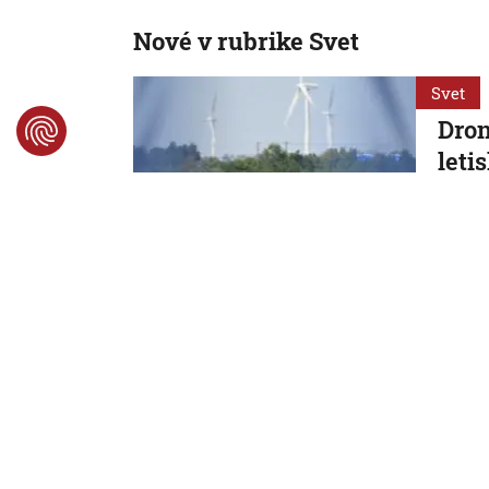
Nové v rubrike Svet
Svet
Dron
leti
nebe
mini
Nemeck
6. 8. 2026,
Svet
Pri 
obla
obeť
Ďalšie
6. 8. 2026