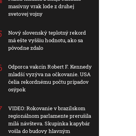
masívny vrak lode z druhej
svetovej vojny
Nový slovenský teplotný rekord
má ešte vyššiu hodnotu, ako sa
pôvodne zdalo
Odporca vakcín Robert F. Kennedy
mladší vyzýva na očkovanie. USA
čelia rekordnému počtu prípadov
osýpok
VIDEO: Rokovanie v brazílskom
regionálnom parlamente prerušila
milá návšteva. Skupinka kapybár
vošla do budovy hlavným