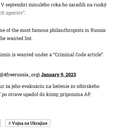
. V septembri minulého roka ho zaradili na ruský
ch agentov“
.
one of the most famous philanthropists in Russia:
he wanted list.
Zimin is wanted under a “Criminal Code article”.
(@4freerussia_org)
January 9, 2023
eur za jeho evakuáciu na liečenie zo sibírskeho
 po otrave upadol do kómy, pripomína AP.
vojna na Ukrajine