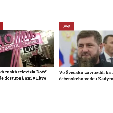
Svet
vá ruská televízia Dožď
Vo Švédsku zavraždili kri
e dostupná ani v Litve
čečenského vodcu Kadyr