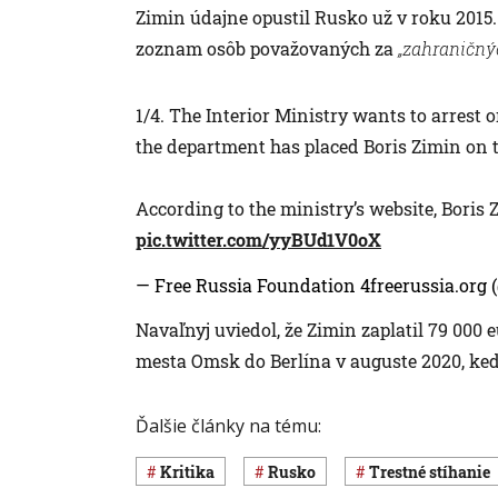
Zimin údajne opustil Rusko už v roku 2015
zoznam osôb považovaných za
„zahraničný
1/4. The Interior Ministry wants to arrest 
the department has placed Boris Zimin on t
According to the ministry’s website, Boris 
pic.twitter.com/yyBUd1V0oX
— Free Russia Foundation 4freerussia.org 
Navaľnyj uviedol, že Zimin zaplatil 79 000 
mesta Omsk do Berlína v auguste 2020, keď
Ďalšie články na tému:
kritika
Rusko
trestné stíhanie