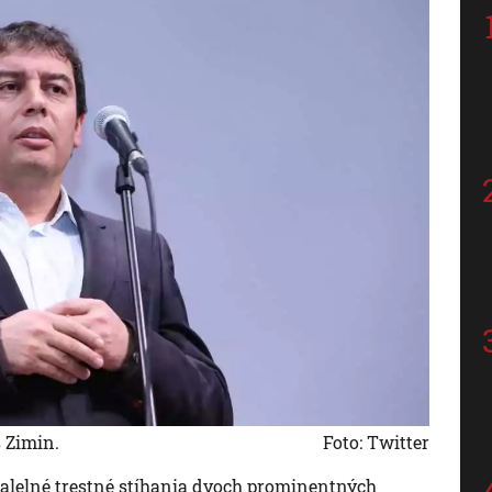
 Zimin.
Foto: Twitter
aralelné trestné stíhania dvoch prominentných