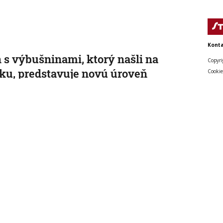
Konta
 s výbušninami, ktorý našli na
Copyri
sku, predstavuje novú úroveň
Cookie
zpečenstva, tvrdí nemecký
ster vnútra
é letiská sú v stave vysokej pohotovosti.
 10:17:42
ruskom bombardovaní Charkovskej
sti zahynuli traja ľudia. Rusko hlási
 po ukrajinskom dronovom útoku
 ukrajinské regióny informujú o zranených.
, 7:54:40