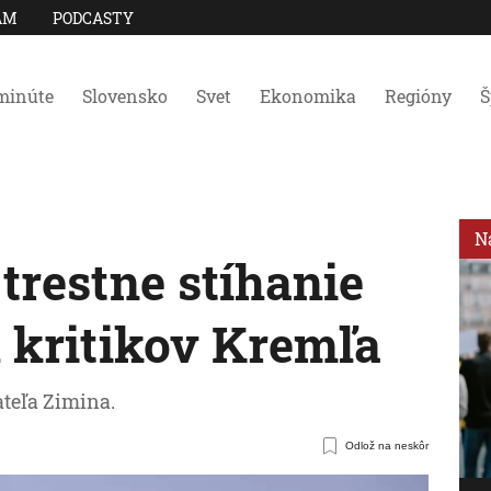
AM
PODCASTY
minúte
Slovensko
Svet
Ekonomika
Regióny
Š
N
trestne stíhanie
kritikov Kremľa
teľa Zimina.
Odlož na neskôr