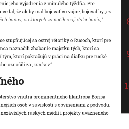
nie jeho vyjadrenia z minulého týždňa. Pre
ovedal, že ak by mal bojovať vo vojne, bojoval by
„na
ich bratov, na ktorých zaútočili moji ďalší bratia,“
e stupňujúcej sa ostrej rétoriky o Rusoch, ktorí pre
onca naznačili zhabanie majetku tých, ktorí sa
í tým, ktorí pokračujú v práci na diaľku pre ruské
cho označili za
„zradcov“
.
ľného
sterstvo vnútra prominentného filantropa Borisa
jších osôb v súvislosti s obvineniami z podvodu.
 nezávislých ruských médií i projekty uväzneného