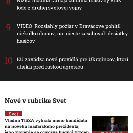
Nízka hladina Dunaja odhalila masívny vrak
lode z druhej svetovej vojny
VIDEO: Rozsiahly požiar v Braväcove pohltil
niekoľko domov, na mieste zasahovali desiatky
hasičov
EÚ zavádza nové pravidlá pre Ukrajincov, ktorí
utiekli pred ruskou agresiou
Nové v rubrike Svet
Svet
Vládna TISZA vybrala meno kandidáta
na nového maďarského prezidenta,
jeho zvolenie sa očakáva budúci týždeň