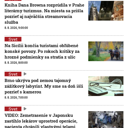
Kniha Dana Browna rozprúdila v Prahe
literárny turizmus. Na miesta sa prišla
pozrieť aj najväčšia streamovacia
služba
8. 8. 2026, 9:00:00
Svet
Na Sicílii končia turistami obľúbené
konské povozy. Po rokoch kritiky za
hrozné podmienky sa stratia z ulíc
8. 8. 2026, 8:00:00
Svet
Brno ukrýva pod zemou tajomný
zážitkový labyrint. My sme sa doň išli
pozrieť s kamerou
8. 8. 2026, 7:00:00
Svet
VIDEO: Zemetrasenie v Japonsku
zastihlo lekárov uprostred operácie,
pacienta chránili vlastnými telami