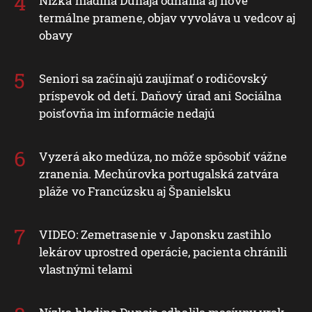
Nízka hladina Dunaja odhalila aj nové
termálne pramene, objav vyvoláva u vedcov aj
obavy
Seniori sa začínajú zaujímať o rodičovský
príspevok od detí. Daňový úrad ani Sociálna
poisťovňa im informácie nedajú
Vyzerá ako medúza, no môže spôsobiť vážne
zranenia. Mechúrovka portugalská zatvára
pláže vo Francúzsku aj Španielsku
VIDEO: Zemetrasenie v Japonsku zastihlo
lekárov uprostred operácie, pacienta chránili
vlastnými telami