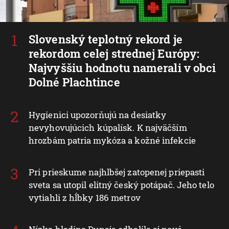
Slovenský teplotný rekord je
rekordom celej strednej Európy:
Najvyššiu hodnotu namerali v obci
Dolné Plachtince
Hygienici upozorňujú na desiatky
nevyhovujúcich kúpalísk. K najväčším
hrozbám patria mykóza a kožné infekcie
Pri prieskume najhlbšej zatopenej priepasti
sveta sa utopil elitný český potápač. Jeho telo
vytiahli z hĺbky 186 metrov