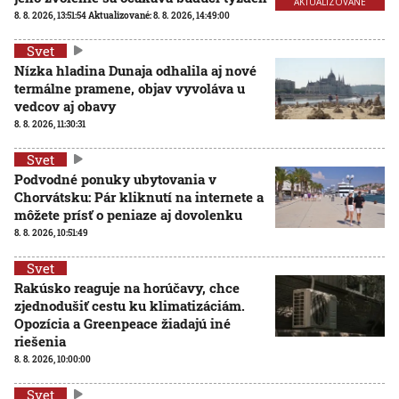
AKTUALIZOVANÉ
8. 8. 2026, 13:51:54
Aktualizované:
8. 8. 2026, 14:49:00
Svet
Nízka hladina Dunaja odhalila aj nové
termálne pramene, objav vyvoláva u
vedcov aj obavy
8. 8. 2026, 11:30:31
Svet
Podvodné ponuky ubytovania v
Chorvátsku: Pár kliknutí na internete a
môžete prísť o peniaze aj dovolenku
8. 8. 2026, 10:51:49
Svet
Rakúsko reaguje na horúčavy, chce
zjednodušiť cestu ku klimatizáciám.
Opozícia a Greenpeace žiadajú iné
riešenia
8. 8. 2026, 10:00:00
Svet