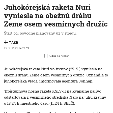
Juhokórejská raketa Nuri
vyniesla na obežnú dráhu
Zeme osem vesmírnych družíc
Štart bol pôvodne plánovaný už v stredu.
TASR
25. 5. 2023 14:29:19
Odlož na neskôr
Juhokórejská raketa Nuri vo štvrtok (25. 5.) vyniesla na
obežnú dráhu Zeme osem vesmírnych družíc. Oznámila to
juhokórejská vláda, informovala agentúra Jonhap.
Trojstupňová nosná raketa KSLV-II na kvapalné palivo
odštartovala z vesmírneho strediska Naro na juhu krajiny
o 18.24 h miestneho času (11.24 h SELČ).