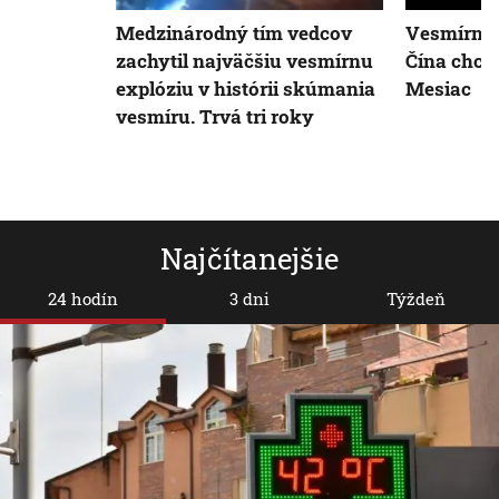
Medzinárodný tím vedcov
Vesmírne 
zachytil najväčšiu vesmírnu
Čína chce 
explóziu v histórii skúmania
Mesiac
vesmíru. Trvá tri roky
Najčítanejšie
24 hodín
3 dni
Týždeň