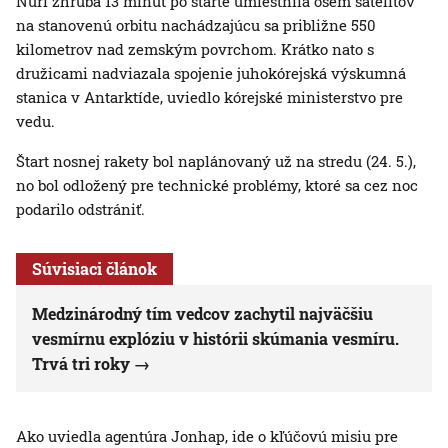
Nuri zhruba 13 minút po štarte umiestnila osem satelitov
na stanovenú orbitu nachádzajúcu sa približne 550
kilometrov nad zemským povrchom. Krátko nato s
družicami nadviazala spojenie juhokórejská výskumná
stanica v Antarktíde, uviedlo kórejské ministerstvo pre
vedu.
Štart nosnej rakety bol naplánovaný už na stredu (24. 5.),
no bol odložený pre technické problémy, ktoré sa cez noc
podarilo odstrániť.
Súvisiaci článok
Medzinárodný tím vedcov zachytil najväčšiu
vesmírnu explóziu v histórii skúmania vesmíru.
Trvá tri roky
Ako uviedla agentúra Jonhap, ide o kľúčovú misiu pre