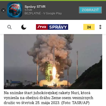
Správy STVR
ZOBRAZIŤ
STVR
BEZPLATNÉ - V Google Play
24
Na snímke štart juhokórejskej rakety Nuri, ktorá
vyniesla na obežnú dráhu Zeme osem vesmírnych
družíc vo štvrtok 25. mája 2023.
(Foto: TASR/AP)