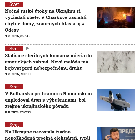
Svet
Nočné ruské útoky na Ukrajinu si
vyžiadali obete. V Charkove zasiahli
obytné domy, zranených hlásia aj z
Odesy
9. 8. 2026, 8:57:33
Svet
Státisíce sterilných komárov mieria do
amerických záhrad. Nová metóda má
bojovať proti nebezpečnému druhu
9. 8. 2026, 7:00:00
Svet
V Bulharsku pri hranici s Rumunskom
explodoval dron s výbušninami, bol
zrejme ukrajinského pôvodu
8. 8. 2026, 17:52:27
Svet
Na Ukrajine nezostala žiadna
nepoškodená tepelná elektráreň, tvrdí