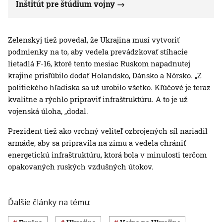
Inštitút pre štúdium vojny
Zelenskyj tiež povedal, že Ukrajina musí vytvoriť
podmienky na to, aby vedela prevádzkovať stíhacie
lietadlá F-16, ktoré tento mesiac Ruskom napadnutej
krajine prisľúbilo dodať Holandsko, Dánsko a Nórsko. „Z
politického hľadiska sa už urobilo všetko. Kľúčové je teraz
kvalitne a rýchlo pripraviť infraštruktúru. A to je už
vojenská úloha, „dodal.
Prezident tiež ako vrchný veliteľ ozbrojených síl nariadil
armáde, aby sa pripravila na zimu a vedela chrániť
energetickú infraštruktúru, ktorá bola v minulosti terčom
opakovaných ruských vzdušných útokov.
Ďalšie články na tému: