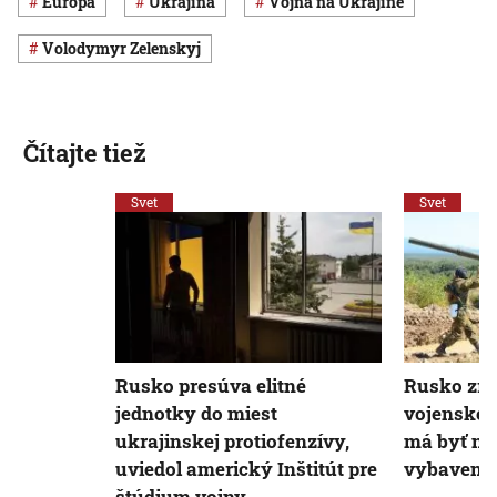
Európa
Ukrajina
vojna na Ukrajine
Volodymyr Zelenskyj
Čítajte tiež
Svet
Svet
Rusko presúva elitné
Rusko zre
jednotky do miest
vojenské 
ukrajinskej protiofenzívy,
má byť ne
uviedol americký Inštitút pre
vybaveni
štúdium vojny