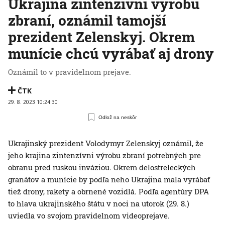
Ukrajina zintenzívni výrobu
zbraní, oznámil tamojší
prezident Zelenskyj. Okrem
munície chcú vyrábať aj drony
Oznámil to v pravidelnom prejave.
ČTK
29. 8. 2023 10:24:30
Odlož na neskôr
Ukrajinský prezident Volodymyr Zelenskyj oznámil, že
jeho krajina zintenzívni výrobu zbraní potrebných pre
obranu pred ruskou inváziou. Okrem delostreleckých
granátov a munície by podľa neho Ukrajina mala vyrábať
tiež drony, rakety a obrnené vozidlá. Podľa agentúry DPA
to hlava ukrajinského štátu v noci na utorok (29. 8.)
uviedla vo svojom pravidelnom videoprejave.