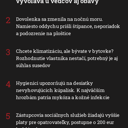
vyvoláva u vedcov aj obavy
Dovolenka sa zmenila na nočnú moru.
Namiesto oddychu prišli štípance, neporiadok
a podozrenie na ploštice
Chcete klimatizáciu, ale bývate v bytovke?
Rozhodnutie vlastníka nestačí, potrebný je aj
súhlas susedov
Hygienici upozorňujú na desiatky
nevyhovujúcich kúpalísk. K najväčším
hrozbám patria mykóza a kožné infekcie
Zástupcovia sociálnych služieb žiadajú vyššie
platy pre opatrovateľky, postupne o 200 eur