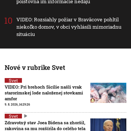
poisťovňa im informácie nedajú
VIDEO: Rozsiahly požiar v Braväcove pohltil
niekoľko domov, v obci vyhlásili mimoriadnu
situáciu
Nové v rubrike Svet
Svet
VIDEO: Pri brehoch Sicílie našli vrak
starorímskej lode naloženej stovkami
amfor
9. 8. 2026, 14:29:26
Svet
Zdravotný stav Joea Bidena sa zhoršil,
rakovina sa mu rozšírila do celého tela