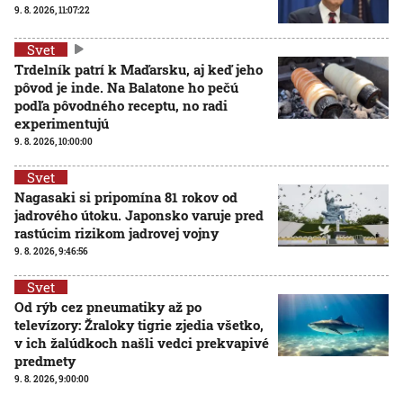
9. 8. 2026, 11:07:22
Svet
Trdelník patrí k Maďarsku, aj keď jeho
pôvod je inde. Na Balatone ho pečú
podľa pôvodného receptu, no radi
experimentujú
9. 8. 2026, 10:00:00
Svet
Nagasaki si pripomína 81 rokov od
jadrového útoku. Japonsko varuje pred
rastúcim rizikom jadrovej vojny
9. 8. 2026, 9:46:56
Svet
Od rýb cez pneumatiky až po
televízory: Žraloky tigrie zjedia všetko,
v ich žalúdkoch našli vedci prekvapivé
predmety
9. 8. 2026, 9:00:00