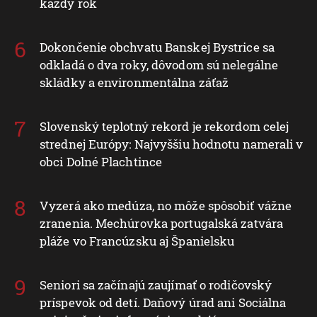
každý rok
Dokončenie obchvatu Banskej Bystrice sa
odkladá o dva roky, dôvodom sú nelegálne
skládky a environmentálna záťaž
Slovenský teplotný rekord je rekordom celej
strednej Európy: Najvyššiu hodnotu namerali v
obci Dolné Plachtince
Vyzerá ako medúza, no môže spôsobiť vážne
zranenia. Mechúrovka portugalská zatvára
pláže vo Francúzsku aj Španielsku
Seniori sa začínajú zaujímať o rodičovský
príspevok od detí. Daňový úrad ani Sociálna