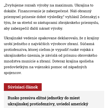
„Zvyšujeme rozsah výroby na maximum. Ukrajina to
dokáže. Financovanie je zabezpečené. Náš obranný
priemysel prinesie dobré výsledky,“ vyhlásil Zelenskyj s
tým, že sa stretol so zástupcami zbrojárskeho priemyslu,
aby zabezpečil ďalší nárast výroby.
Ukrajinské vedenie opakovane deklarovalo, že z krajiny
urobí jedného z najväčších výrobcov zbraní. Súčasná
protiofenzíva, ktorej cieľom je vypudiť ruské vojská z
ukrajinského územia, je závislá od prísunu obrovského
množstva munície a zbraní. Doteraz krajina spolieha
predovšetkým na vojenskú pomoc od západných
spojencov.
Súvisiaci článok
Rusko presúva elitné jednotky do miest
ukrajinskej protiofenzívy, uviedol americký