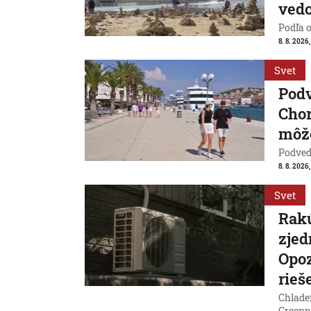
vedc
Podľa 
8. 8. 2026,
Svet
Pod
Chor
môže
Podvede
8. 8. 2026,
Svet
Rakú
zjed
Opoz
rieš
Chladen