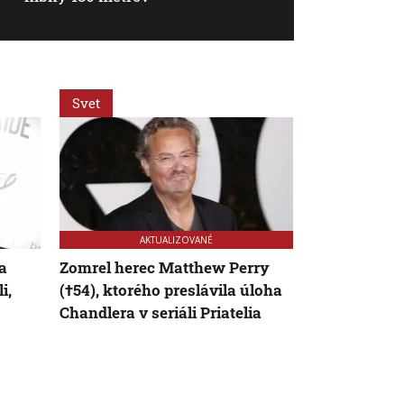
Svet
Svet
AKTUALIZOVANÉ
a
Zomrel herec Matthew Perry
Státisíce st
i,
(†54), ktorého preslávila úloha
mieria do a
Chandlera v seriáli Priatelia
Nová metóda
nebezpečné