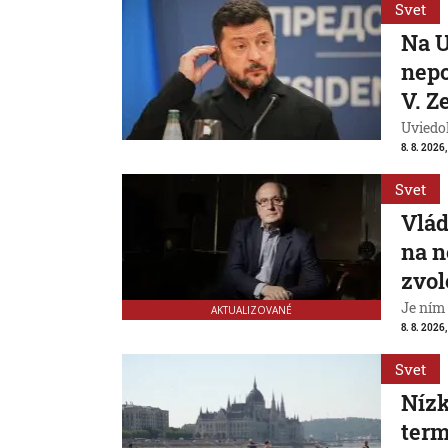
Svet
Na U
nepo
V. Z
Uviedo
8. 8. 2026,
Svet
Vlád
na n
zvol
Je ním
AKTUALIZOVANÉ
8. 8. 2026,
Svet
Nízk
term