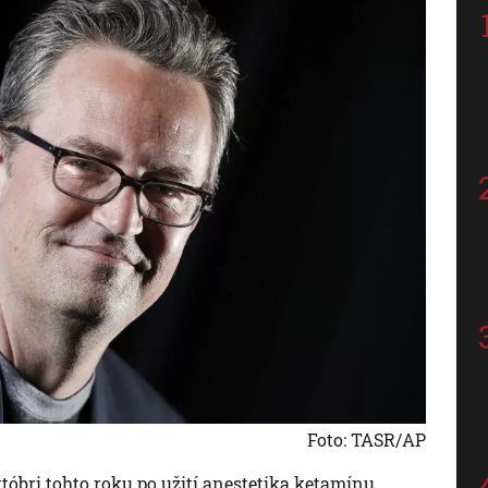
Foto: TASR/AP
óbri tohto roku po užití anestetika ketamínu.