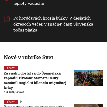
teploty vzduchu
Po horúčavách hrozia búrky: V desiatich
okresoch večer, v značnej časti Slovenska
počas piatka
Nové v rubrike Svet
Svet
Za snahu dostať sa do Španielska
zaplatili životom: Starosta Ceuty
oznámil tragickú bilanciu migračnej
krízy
6. 8. 2026, 16:16:47
Svet
Žena v Taliansku omylom vyhodila