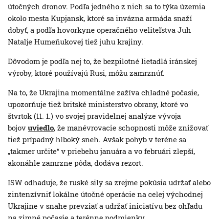
útočných dronov. Podľa jedného z nich sa to týka územia
okolo mesta Kupjansk, ktoré sa invázna armáda snaží
dobyť, a podľa hovorkyne operačného veliteľstva Juh
Natalje Humeňukovej tiež juhu krajiny.
Dôvodom je podľa nej to, že bezpilotné lietadlá iránskej
výroby, ktoré používajú Rusi, môžu zamrznúť.
Na to, že Ukrajina momentálne zažíva chladné počasie,
upozorňuje tiež britské ministerstvo obrany, ktoré vo
štvrtok (11. 1.) vo svojej pravidelnej analýze vývoja
bojov
uviedlo
, že manévrovacie schopnosti môže znižovať
tiež prípadný hlboký sneh. Avšak pohyb v teréne sa
„takmer určite“ v priebehu januára a vo februári zlepší,
akonáhle zamrzne pôda, dodáva rezort.
ISW odhaduje, že ruské sily sa zrejme pokúsia udržať alebo
zintenzívniť lokálne útočné operácie na celej východnej
Ukrajine v snahe prevziať a udržať iniciatívu bez ohľadu
na zimné počasie a terénne podmienky.