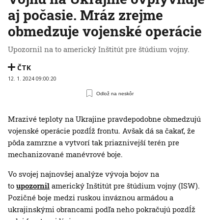
aj počasie. Mráz zrejme
obmedzuje vojenské operácie
Upozornil na to americký Inštitút pre štúdium vojny.
ČTK
12. 1. 2024 09:00:20
Odlož na neskôr
Mrazivé teploty na Ukrajine pravdepodobne obmedzujú
vojenské operácie pozdĺž frontu. Avšak dá sa čakať, že
pôda zamrzne a vytvorí tak priaznivejší terén pre
mechanizované manévrové boje.
Vo svojej najnovšej analýze vývoja bojov na
to
upozornil
americký Inštitút pre štúdium vojny (ISW).
Pozičné boje medzi ruskou inváznou armádou a
ukrajinskými obrancami podľa neho pokračujú pozdĺž