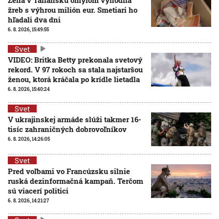
žreb s výhrou milión eur. Smetiari ho
hľadali dva dni
6. 8. 2026, 15:49:55
Svet
VIDEO: Britka Betty prekonala svetový
rekord. V 97 rokoch sa stala najstaršou
ženou, ktorá kráčala po krídle lietadla
6. 8. 2026, 15:40:24
Svet
V ukrajinskej armáde slúži takmer 16-
tisíc zahraničných dobrovoľníkov
6. 8. 2026, 14:26:05
Svet
Pred voľbami vo Francúzsku silnie
ruská dezinformačná kampaň. Terčom
sú viacerí politici
6. 8. 2026, 14:21:27