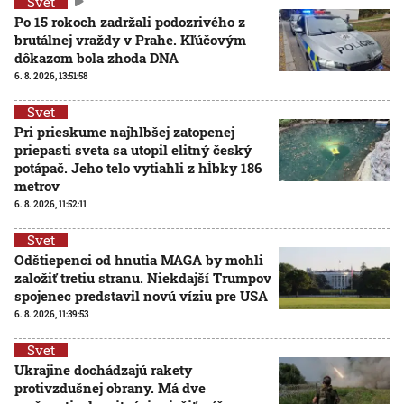
Svet
Po 15 rokoch zadržali podozrivého z
brutálnej vraždy v Prahe. Kľúčovým
dôkazom bola zhoda DNA
6. 8. 2026, 13:51:58
Svet
Pri prieskume najhlbšej zatopenej
priepasti sveta sa utopil elitný český
potápač. Jeho telo vytiahli z hĺbky 186
metrov
6. 8. 2026, 11:52:11
Svet
Odštiepenci od hnutia MAGA by mohli
založiť tretiu stranu. Niekdajší Trumpov
spojenec predstavil novú víziu pre USA
6. 8. 2026, 11:39:53
Svet
Ukrajine dochádzajú rakety
protivzdušnej obrany. Má dve