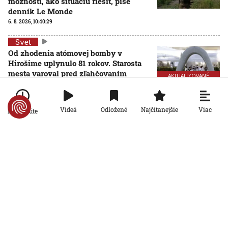
možnosti, ako situáciu riešiť, píše
denník Le Monde
6. 8. 2026, 10:40:29
Svet
Od zhodenia atómovej bomby v
Hirošime uplynulo 81 rokov. Starosta
mesta varoval pred zľahčovaním
AKTUALIZOVANÉ
neľudskosti jadrových zbraní
6. 8. 2026, 10:39:25
Aktualizované:
6. 8. 2026, 13:10:00
Viac
Videá
Odložené
Najčítanejšie
Po minúte
Svet
Dron s výbušninami, ktorý našli na
letisku, predstavuje novú úroveň
nebezpečenstva, tvrdí nemecký
minister vnútra
6. 8. 2026, 10:17:42
Svet
Pri ruskom bombardovaní Charkovskej
oblasti zahynuli traja ľudia. Rusko hlási
obeť po ukrajinskom dronovom útoku