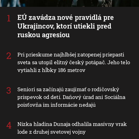
EÚ zavádza nové pravidlá pre
Ukrajincov, ktorí utiekli pred
ruskou agresiou
Pri prieskume najhlbšej zatopenej priepasti
sveta sa utopil elitný český potápač. Jeho telo
vytiahli z hĺbky 186 metrov
Seniori sa začínajú zaujímať o rodičovský
príspevok od detí. Daňový úrad ani Sociálna
poisťovňa im informácie nedajú
Nízka hladina Dunaja odhalila masívny vrak
lode z druhej svetovej vojny