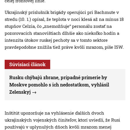
celej frontovej línie.
Ukrajinský príslušník brigády operujúci pri Bachmute v
stredu (10. 1.) opísal, že teplota v noci klesá až na mínus 18
stupňov Celzia, čo „znemožňuje“ personálu zostať na
pozorovacích stanovištiach dlhšie ako niekoľko hodín a
intenzita útokov ruskej pechoty sa v tomto sektore
pravdepodobne znížila tiež práve kvôli mrazom, píše ISW.
Súvisiaci článok
Rusku chýbajú zbrane, prípadné prímerie by
Moskve pomohlo s ich nedostatkom, vyhlásil
Zelenskyj
Inštitút upozorňuje na vyhlásenie ďalších dvoch
ukrajinských vojenských činiteľov, ktorí uviedli, že Rusi
používajú v uplynulých dňoch kvôli mrazom menej