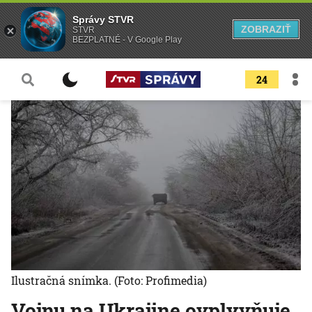
Správy STVR
ZOBRAZIŤ
STVR
BEZPLATNÉ - V Google Play
24
Ilustračná snímka.
(Foto: Profimedia)
Vojnu na Ukrajine ovplyvňuje