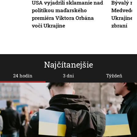
USA vyjadrili sklamanie nad
Bývalý ru
politikou maďarského
Medvedev 
premiéra Viktora Orbána
Ukrajine 
voči Ukrajine
zbraní
Najčítanejšie
24 hodín
3 dni
Týždeň