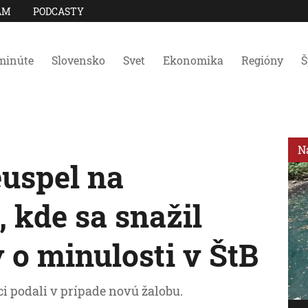
AM
PODCASTY
minúte
Slovensko
Svet
Ekonomika
Regióny
Š
N
euspel na
 kde sa snažil
y o minulosti v ŠtB
ci podali v prípade novú žalobu.