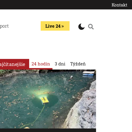
Kontakt
port
Live 24
24 hodín
3 dni
Týždeň
ajčítanejšie