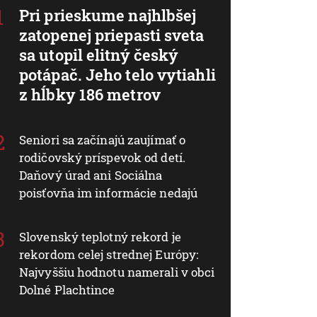
Pri prieskume najhlbšej
zatopenej priepasti sveta
sa utopil elitný český
potápač. Jeho telo vytiahli
z hĺbky 186 metrov
Seniori sa začínajú zaujímať o
rodičovský príspevok od detí.
Daňový úrad ani Sociálna
poisťovňa im informácie nedajú
Slovenský teplotný rekord je
rekordom celej strednej Európy:
Najvyššiu hodnotu namerali v obci
Dolné Plachtince