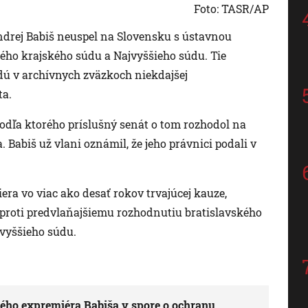
Foto: TASR/AP
drej Babiš neuspel na Slovensku s ústavnou
ého krajského súdu a Najvyššieho súdu. Tie
edú v archívnych zväzkoch niekdajšej
ta.
dľa ktorého príslušný senát o tom rozhodol na
 Babiš už vlani oznámil, že jeho právnici podali v
era vo viac ako desať rokov trvajúcej kauze,
proti predvlaňajšiemu rozhodnutiu bratislavského
vyššieho súdu.
kého expremiéra Babiša v spore o ochranu