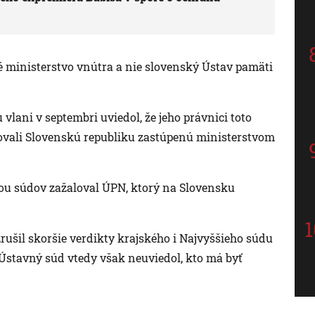
ké ministerstvo vnútra a nie slovenský Ústav pamäti
 vlani v septembri uviedol, že jeho právnici toto
lovali Slovenskú republiku zastúpenú ministerstvom
xou súdov zažaloval ÚPN, ktorý na Slovensku
rušil skoršie verdikty krajského i Najvyššieho súdu
. Ústavný súd vtedy však neuviedol, kto má byť