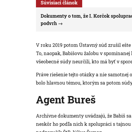
Súvisiaci článok
Dokumenty o tom, že I. Korčok spolupra
podvrh
V roku 2019 potom Ústavný súd zrušil ešte 
To, naopak, Babišovu žalobu v spomínanej k
všeobecné súdy neurčili, kto má byť v spor
Práve riešenie tejto otázky a nie samotne
bolo hlavnou témou, ktorým sa potom súdy 
Agent Bureš
Archívne dokumenty uvádzajú, že Babiš sa 
neskôr ho podľa nich k spolupráci s tajno