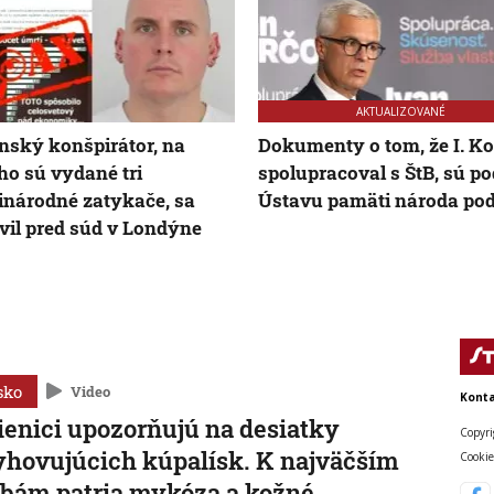
AKTUALIZOVANÉ
nský konšpirátor, na
Dokumenty o tom, že I. K
ho sú vydané tri
spolupracoval s ŠtB, sú po
národné zatykače, sa
Ústavu pamäti národa po
vil pred súd v Londýne
sko
Video
Konta
enici upozorňujú na desiatky
Copyri
hovujúcich kúpalísk. K najväčším
Cookie
bám patria mykóza a kožné