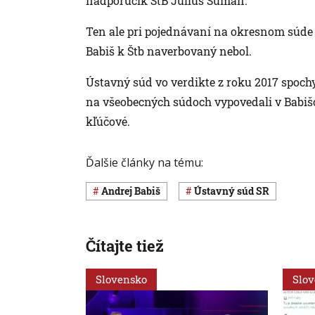
nadporučík ŠtB Július Šuman.
Ten ale pri pojednávaní na okresnom súde vy
Babiš k Štb naverbovaný nebol.
Ústavný súd vo verdikte z roku 2017 spochy
na všeobecných súdoch vypovedali v Babišo
kľúčové.
Ďalšie články na tému:
Andrej Babiš
Ústavný súd SR
Čítajte tiež
Slovensko
Slo