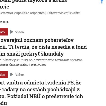
kcie
ávštevou kúpaliska odporúčajú skontrolovať kvalitu
 19:10:36
sko
Video
zverejnil zoznam poberateľov
cií. Tí tvrdia, že čísla nesedia a fond
ím snaží prekryť škandály
ministerky kultúry bolo zverejnenie zoznamu správne.
 18:15:46
Aktualizované:
7. 8. 2026, 19:29:00
sko
Video
rt vnútra odmieta tvrdenia PS, že
 radary na cestách pochádzajú z
a. Požiadal NBÚ o prešetrenie ich
odu