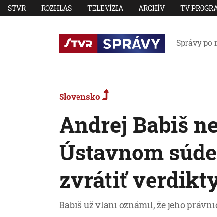
STVR
ROZHLAS
TELEVÍZIA
ARCHÍV
TV PROGR
Správy po 
Slovensko
Andrej Babiš n
Ústavnom súde,
zvrátiť verdikt
Babiš už vlani oznámil, že jeho právni