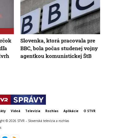
orčok
Slovenka, ktorá pracovala pre
Brno ukrýv
dľa
BBC, bola počas studenej vojny
tajomný záž
dvrh
agentkou komunistickej ŠtB
sme sa doň iš
kamerou
kty
Videá
Televízia
Rozhlas
Aplikácie
O STVR
ght © 2026 STVR – Slovenská televízia a rozhlas
s