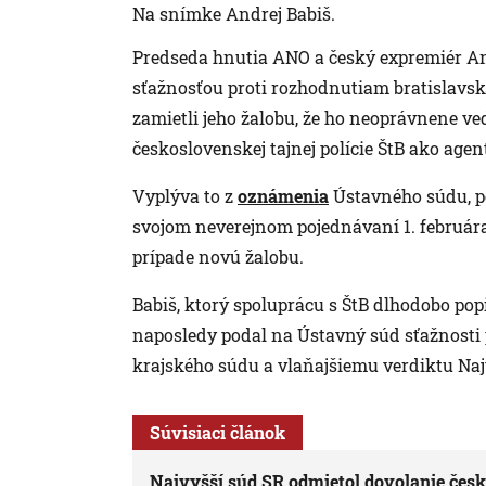
Na snímke Andrej Babiš.
Predseda hnutia ANO a český expremiér An
sťažnosťou proti rozhodnutiam bratislavsk
zamietli jeho žalobu, že ho neoprávnene v
československej tajnej polície ŠtB ako agen
Vyplýva to z
oznámenia
Ústavného súdu, po
svojom neverejnom pojednávaní 1. februára.
prípade novú žalobu.
Babiš, ktorý spoluprácu s ŠtB dlhodobo popi
naposledy podal na Ústavný súd sťažnosti 
krajského súdu a vlaňajšiemu verdiktu Naj
Súvisiaci článok
Najvyšší súd SR odmietol dovolanie čes