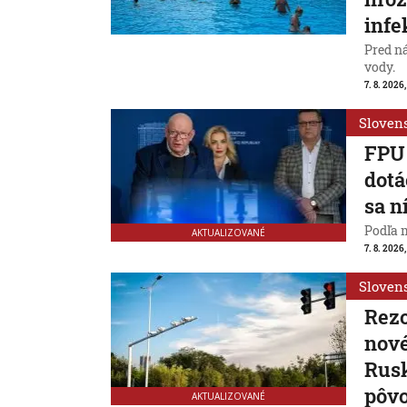
infe
Pred n
vody.
7. 8. 2026,
Sloven
FPU 
dotá
sa n
Podľa 
AKTUALIZOVANÉ
7. 8. 2026,
Sloven
Rezo
nové
Rusk
pôv
AKTUALIZOVANÉ