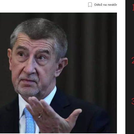
Odlož na neskôr