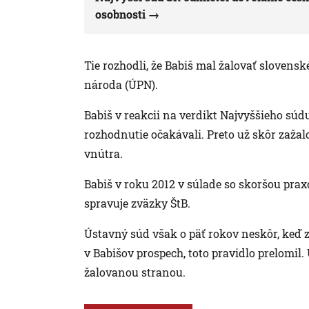
osobnosti
Tie rozhodli, že Babiš mal žalovať slovens
národa (ÚPN).
Babiš v reakcii na verdikt Najvyššieho súdu
rozhodnutie očakávali. Preto už skôr zaža
vnútra.
Babiš v roku 2012 v súlade so skoršou pra
spravuje zväzky ŠtB.
Ústavný súd však o päť rokov neskôr, keď z
v Babišov prospech, toto pravidlo prelomil
žalovanou stranou.