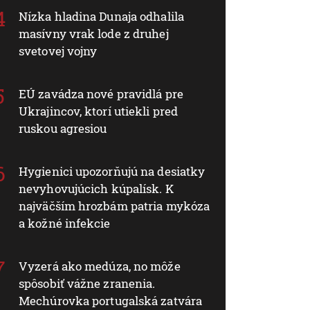
Nízka hladina Dunaja odhalila
masívny vrak lode z druhej
svetovej vojny
EÚ zavádza nové pravidlá pre
Ukrajincov, ktorí utiekli pred
ruskou agresiou
Hygienici upozorňujú na desiatky
nevyhovujúcich kúpalísk. K
najväčším hrozbám patria mykóza
a kožné infekcie
Vyzerá ako medúza, no môže
spôsobiť vážne zranenia.
Mechúrovka portugalská zatvára