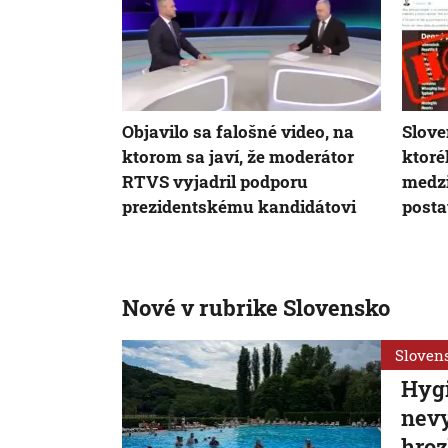
Objavilo sa falošné video, na
Slove
ktorom sa javí, že moderátor
ktoré
RTVS vyjadril podporu
medzi
prezidentskému kandidátovi
posta
Nové v rubrike Slovensko
Sloven
Hygi
nevy
hroz