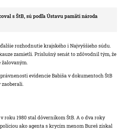
coval s ŠtB, sú podľa Ústavu pamäti národa
ďalšie rozhodnutie krajského i Najvyššieho súdu.
auze zamietli. Príslušný senát to zdôvodnil tým, že
e žalovaným.
j oprávnenosti evidencie Babiša v dokumentoch ŠtB
zaoberali.
v roku 1980 stal dôverníkom ŠtB. A o dva roky
u políciou ako agenta s krycím menom Bureš získal