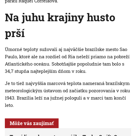
parku Raquel Correiaová.
Na juhu krajiny husto
prší
Úmorné teploty sužovali aj najväčšie brazílske mesto Sao
Paulo, ktoré ale na rozdiel od Ria neleží priamo na pobreží
Atlantického oceánu. Sobotňajšie popoludnie tam bolo s
34,7 stupňa najteplejším dňom v roku.
Je to tiež najvyššia marcová teplota nameraná brazílskym
meteorologickým ústavom od začiatku pozorovania v roku
1943. Brazília leží na južnej pologuli a v marci tam končí
leto.
Môže vás zaujímať