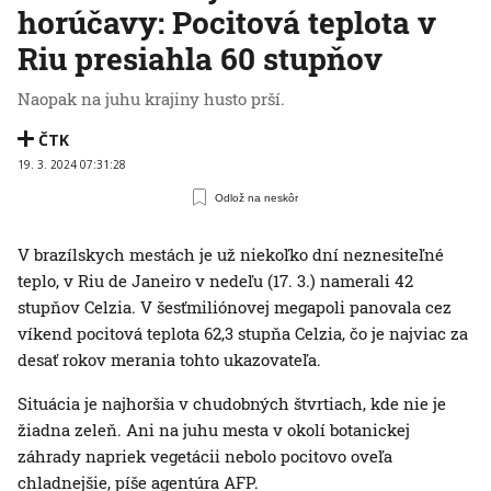
horúčavy: Pocitová teplota v
Riu presiahla 60 stupňov
Naopak na juhu krajiny husto prší.
ČTK
19. 3. 2024 07:31:28
Odlož na neskôr
V brazílskych mestách je už niekoľko dní neznesiteľné
teplo, v Riu de Janeiro v nedeľu (17. 3.) namerali 42
stupňov Celzia. V šesťmiliónovej megapoli panovala cez
víkend pocitová teplota 62,3 stupňa Celzia, čo je najviac za
desať rokov merania tohto ukazovateľa.
Situácia je najhoršia v chudobných štvrtiach, kde nie je
žiadna zeleň. Ani na juhu mesta v okolí botanickej
záhrady napriek vegetácii nebolo pocitovo oveľa
chladnejšie, píše agentúra AFP.