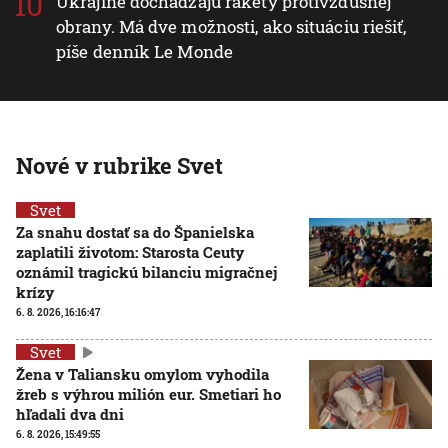
Ukrajine dochádzajú rakety protivzdušnej
obrany. Má dve možnosti, ako situáciu riešiť,
píše denník Le Monde
Nové v rubrike Svet
Svet
Za snahu dostať sa do Španielska
zaplatili životom: Starosta Ceuty
oznámil tragickú bilanciu migračnej
krízy
6. 8. 2026, 16:16:47
Svet
Žena v Taliansku omylom vyhodila
žreb s výhrou milión eur. Smetiari ho
hľadali dva dni
6. 8. 2026, 15:49:55