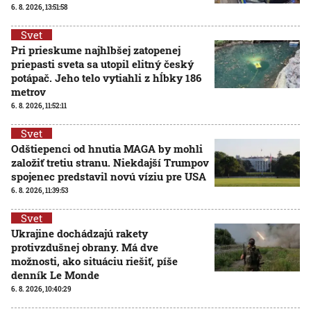
6. 8. 2026, 13:51:58
Svet
Pri prieskume najhlbšej zatopenej
priepasti sveta sa utopil elitný český
potápač. Jeho telo vytiahli z hĺbky 186
metrov
6. 8. 2026, 11:52:11
Svet
Odštiepenci od hnutia MAGA by mohli
založiť tretiu stranu. Niekdajší Trumpov
spojenec predstavil novú víziu pre USA
6. 8. 2026, 11:39:53
Svet
Ukrajine dochádzajú rakety
protivzdušnej obrany. Má dve
možnosti, ako situáciu riešiť, píše
denník Le Monde
6. 8. 2026, 10:40:29