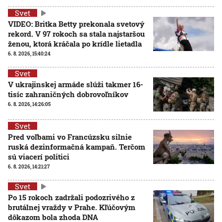
Svet
VIDEO: Britka Betty prekonala svetový
rekord. V 97 rokoch sa stala najstaršou
ženou, ktorá kráčala po krídle lietadla
6. 8. 2026, 15:40:24
Svet
V ukrajinskej armáde slúži takmer 16-
tisíc zahraničných dobrovoľníkov
6. 8. 2026, 14:26:05
Svet
Pred voľbami vo Francúzsku silnie
ruská dezinformačná kampaň. Terčom
sú viacerí politici
6. 8. 2026, 14:21:27
Svet
Po 15 rokoch zadržali podozrivého z
brutálnej vraždy v Prahe. Kľúčovým
dôkazom bola zhoda DNA