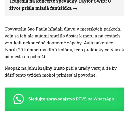
Tragédia na koncerte speváčky Taylor Swift: O
život prišla mladá fanúšička
Obyvatelia Sao Paula hľadali úľavu v mestských parkoch,
veľa sa ich ale autami snažilo dostať k moru a na cestách
vznikali nekonečné dopravné zápchy. Autá nakoniec
tvorili 20 kilometrov dlhú kolónu, teda prakticky celý úsek
od mesta na pobreží.
Naopak na juhu krajiny husto prší a úrady varujú, že by
dážď tento týždeň mohol priniesť aj povodne.