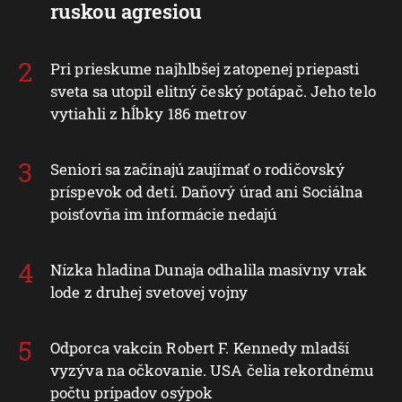
ruskou agresiou
Pri prieskume najhlbšej zatopenej priepasti
sveta sa utopil elitný český potápač. Jeho telo
vytiahli z hĺbky 186 metrov
Seniori sa začínajú zaujímať o rodičovský
príspevok od detí. Daňový úrad ani Sociálna
poisťovňa im informácie nedajú
Nízka hladina Dunaja odhalila masívny vrak
lode z druhej svetovej vojny
Odporca vakcín Robert F. Kennedy mladší
vyzýva na očkovanie. USA čelia rekordnému
počtu prípadov osýpok