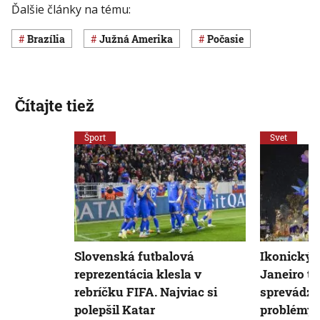
Ďalšie články na tému:
Brazília
Južná Amerika
Počasie
Čítajte tiež
Šport
Svet
Slovenská futbalová
Ikonický 
reprezentácia klesla v
Janeiro te
rebríčku FIFA. Najviac si
sprevádza
polepšil Katar
problémy