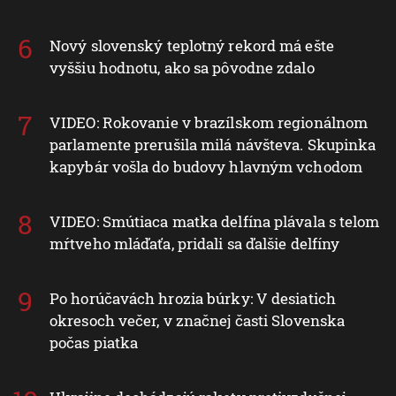
Nový slovenský teplotný rekord má ešte
vyššiu hodnotu, ako sa pôvodne zdalo
VIDEO: Rokovanie v brazílskom regionálnom
parlamente prerušila milá návšteva. Skupinka
kapybár vošla do budovy hlavným vchodom
VIDEO: Smútiaca matka delfína plávala s telom
mŕtveho mláďaťa, pridali sa ďalšie delfíny
Po horúčavách hrozia búrky: V desiatich
okresoch večer, v značnej časti Slovenska
počas piatka