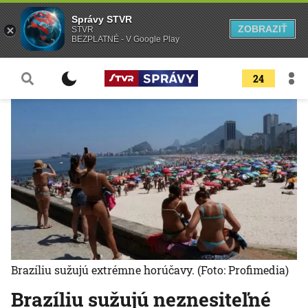
Správy STVR
ZOBRAZIŤ
STVR
BEZPLATNÉ - V Google Play
24
Brazíliu sužujú extrémne horúčavy.
(Foto: Profimedia)
Brazíliu sužujú neznesiteľné