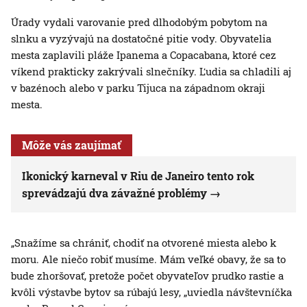
Úrady vydali varovanie pred dlhodobým pobytom na
slnku a vyzývajú na dostatočné pitie vody. Obyvatelia
mesta zaplavili pláže Ipanema a Copacabana, ktoré cez
víkend prakticky zakrývali slnečníky. Ľudia sa chladili aj
v bazénoch alebo v parku Tijuca na západnom okraji
mesta.
Môže vás zaujímať
Ikonický karneval v Riu de Janeiro tento rok
sprevádzajú dva závažné problémy
„Snažíme sa chrániť, chodiť na otvorené miesta alebo k
moru. Ale niečo robiť musíme. Mám veľké obavy, že sa to
bude zhoršovať, pretože počet obyvateľov prudko rastie a
kvôli výstavbe bytov sa rúbajú lesy, „uviedla návštevníčka