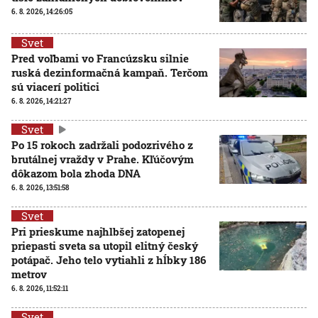
6. 8. 2026, 14:26:05
Svet
Pred voľbami vo Francúzsku silnie
ruská dezinformačná kampaň. Terčom
sú viacerí politici
6. 8. 2026, 14:21:27
Svet
Po 15 rokoch zadržali podozrivého z
brutálnej vraždy v Prahe. Kľúčovým
dôkazom bola zhoda DNA
6. 8. 2026, 13:51:58
Svet
Pri prieskume najhlbšej zatopenej
priepasti sveta sa utopil elitný český
potápač. Jeho telo vytiahli z hĺbky 186
metrov
6. 8. 2026, 11:52:11
Svet