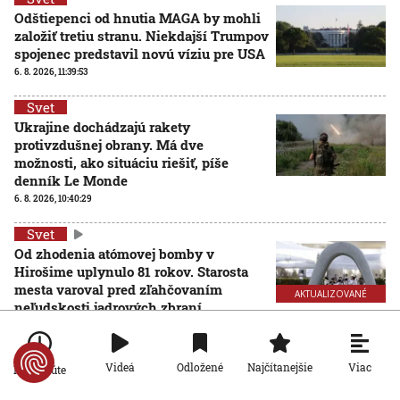
Odštiepenci od hnutia MAGA by mohli
založiť tretiu stranu. Niekdajší Trumpov
spojenec predstavil novú víziu pre USA
6. 8. 2026, 11:39:53
Svet
Ukrajine dochádzajú rakety
protivzdušnej obrany. Má dve
možnosti, ako situáciu riešiť, píše
denník Le Monde
6. 8. 2026, 10:40:29
Svet
Od zhodenia atómovej bomby v
Hirošime uplynulo 81 rokov. Starosta
mesta varoval pred zľahčovaním
AKTUALIZOVANÉ
neľudskosti jadrových zbraní
6. 8. 2026, 10:39:25
Aktualizované:
6. 8. 2026, 13:10:00
Svet
Viac
Videá
Odložené
Najčítanejšie
Po minúte
Dron s výbušninami, ktorý našli na
letisku, predstavuje novú úroveň