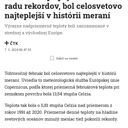
radu rekordov, bol celosvetovo
najteplejší v histórii meraní
Výrazne nadpriemerné teploty boli zaznamenané v
strednej a východnej Európe.
ČTK
7. 3. 2024 06:47:33
Odlož na neskôr
Tohtoročný február bol celosvetovo najteplejší v histórii
meraní. Uviedla to meteorologická služba Európskej únie
Copernicus, podľa ktorej priemerná februárová teplota pri
zemskom povrchu bola 13,54 stupňa Celzia.
Teplota tak bola o 0,81 stupňa Celzia nad priemerom z
rokov 1991 až 2020. Priemerné denné teploty na hladine
svetových oceánov minulý mesiac tiež pokorili rekordy.