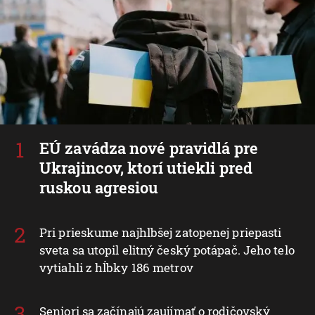
EÚ zavádza nové pravidlá pre
Ukrajincov, ktorí utiekli pred
ruskou agresiou
Pri prieskume najhlbšej zatopenej priepasti
sveta sa utopil elitný český potápač. Jeho telo
vytiahli z hĺbky 186 metrov
Seniori sa začínajú zaujímať o rodičovský