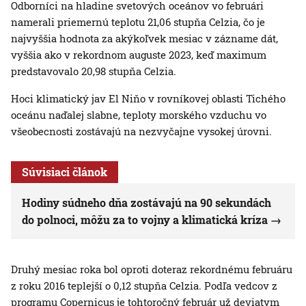
Odborníci na hladine svetových oceánov vo februári
namerali priemernú teplotu 21,06 stupňa Celzia, čo je
najvyššia hodnota za akýkoľvek mesiac v zázname dát,
vyššia ako v rekordnom auguste 2023, keď maximum
predstavovalo 20,98 stupňa Celzia.
Hoci klimatický jav El Niňo v rovníkovej oblasti Tichého
oceánu naďalej slabne, teploty morského vzduchu vo
všeobecnosti zostávajú na nezvyčajne vysokej úrovni.
Súvisiaci článok
Hodiny súdneho dňa zostávajú na 90 sekundách
do polnoci, môžu za to vojny a klimatická kríza
Druhý mesiac roka bol oproti doteraz rekordnému februáru
z roku 2016 teplejší o 0,12 stupňa Celzia. Podľa vedcov z
programu Copernicus je tohtoročný február už deviatym