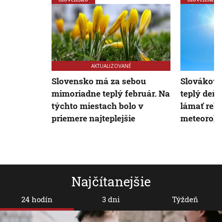
AKTUALIZOVANÉ
Slovensko má za sebou
Slovákov 
mimoriadne teplý február. Na
teplý deň
týchto miestach bolo v
lámať rek
priemere najteplejšie
meteoroló
Najčítanejšie
24 hodín
3 dni
Týždeň