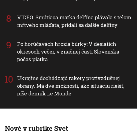
VIDEO: Smútiaca matka delfína plávala s telom
mŕtveho mláďaťa, pridali sa ďalšie delfíny
Po horúčavách hrozia búrky: V desiatich
okresoch večer, v značnej časti Slovenska
počas piatka
Ukrajine dochádzajú rakety protivzdušnej
obrany. Má dve možnosti, ako situáciu riešiť,
píše denník Le Monde
Nové v rubrike Svet