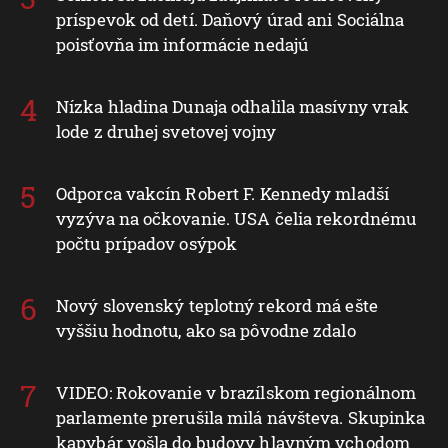
príspevok od detí. Daňový úrad ani Sociálna
poisťovňa im informácie nedajú
Nízka hladina Dunaja odhalila masívny vrak
lode z druhej svetovej vojny
Odporca vakcín Robert F. Kennedy mladší
vyzýva na očkovanie. USA čelia rekordnému
počtu prípadov osýpok
Nový slovenský teplotný rekord má ešte
vyššiu hodnotu, ako sa pôvodne zdalo
VIDEO: Rokovanie v brazílskom regionálnom
parlamente prerušila milá návšteva. Skupinka
kapybár vošla do budovy hlavným vchodom