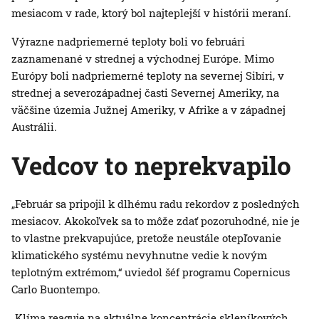
mesiacom v rade, ktorý bol najteplejší v histórii meraní.
Výrazne nadpriemerné teploty boli vo februári
zaznamenané v strednej a východnej Európe. Mimo
Európy boli nadpriemerné teploty na severnej Sibíri, v
strednej a severozápadnej časti Severnej Ameriky, na
väčšine územia Južnej Ameriky, v Afrike a v západnej
Austrálii.
Vedcov to neprekvapilo
„Február sa pripojil k dlhému radu rekordov z posledných
mesiacov. Akokoľvek sa to môže zdať pozoruhodné, nie je
to vlastne prekvapujúce, pretože neustále otepľovanie
klimatického systému nevyhnutne vedie k novým
teplotným extrémom,“ uviedol šéf programu Copernicus
Carlo Buontempo.
„Klíma reaguje na aktuálne koncentrácie skleníkových