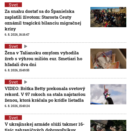
Svet
Za snahu dostať sa do Španielska
zaplatili životom: Starosta Ceuty
oznámil tragickú bilanciu migračnej
krízy
6. 8. 2026, 16:16:47
Svet
Žena v Taliansku omylom vyhodila
žreb s výhrou milión eur. Smetiari ho
hľadali dva dni
6. 8. 2026, 15:49:55
Svet
VIDEO: Britka Betty prekonala svetový
rekord. V 97 rokoch sa stala najstaršou
ženou, ktorá kráčala po krídle lietadla
6. 8. 2026, 15:40:24
Svet
V ukrajinskej armáde slúži takmer 16-
tisíc zahraničných dobrovoľníkov