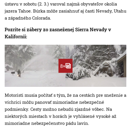
ústavu v sobotu (2. 3.) varoval najmä obyvateľov okolia
jazera Tahoe. Búrka môže zasiahnuť aj časti Nevady, Utahu
a západného Colorada.
Pozrite si zábery zo zasneženej Sierra Nevady v
Kalifornii:
8×
Motoristi musia počítať s tým, že na cestách pre sneženie a
víchrici môžu panovať mimoriadne nebezpečné
podmienky. Cesty možno nebudú zjazdné vôbec. Na
niektorých miestach v horách je vyhlásené vysoké až
mimoriadne nebezpečenstvo pádu lavín.