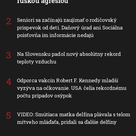
ruskou agresiou
Seniori sa začínajú zaujímať o rodičovský
príspevok od detí. Daňový úrad ani Sociálna
poisťovňa im informácie nedajú
Na Slovensku padol nový absolútny rekord
teploty vzduchu
Odporca vakcín Robert F. Kennedy mladší
vyzýva na očkovanie. USA čelia rekordnému
počtu prípadov osýpok
VIDEO: Smútiaca matka delfína plávala s telom
mŕtveho mláďaťa, pridali sa ďalšie delfíny