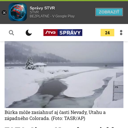
Správy STVR
ZOBRAZIŤ
STVR
BEZPLATNÉ - V Google Play
24
Búrka môže zasiahnuť aj časti Nevady, Utahu a
západného Colorada.
(Foto: TASR/AP)