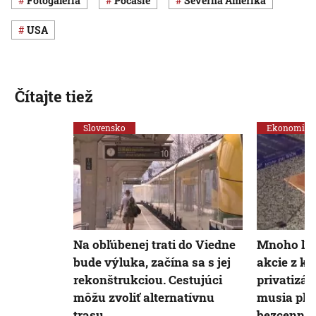
Fotogaléria
Počasie
Severná Amerika
USA
Čítajte tiež
Slovensko
Ekonomika
Na obľúbenej trati do Viedne
Mnoho ľudí
bude výluka, začína sa s jej
akcie z k
rekonštrukciou. Cestujúci
privatizác
môžu zvoliť alternatívnu
musia plat
trasu
bezcenné