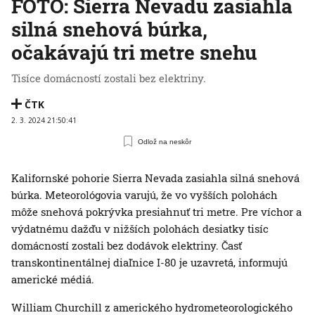
FOTO: Sierra Nevadu zasiahla
silná snehová búrka,
očakávajú tri metre snehu
Tisíce domácností zostali bez elektriny.
ČTK
2. 3. 2024 21:50:41
Odlož na neskôr
Kalifornské pohorie Sierra Nevada zasiahla silná snehová
búrka. Meteorológovia varujú, že vo vyšších polohách
môže snehová pokrývka presiahnuť tri metre. Pre víchor a
výdatnému dažďu v nižších polohách desiatky tisíc
domácností zostali bez dodávok elektriny. Časť
transkontinentálnej diaľnice I-80 je uzavretá, informujú
americké médiá.
William Churchill z amerického hydrometeorologického