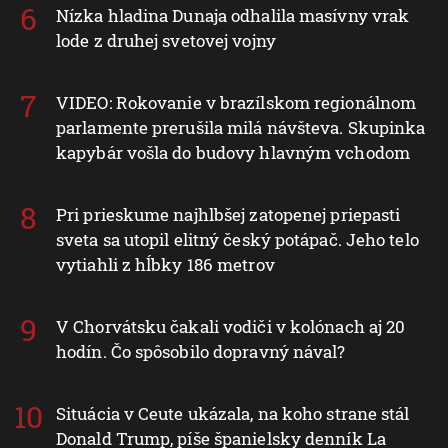
Nízka hladina Dunaja odhalila masívny vrak
lode z druhej svetovej vojny
VIDEO: Rokovanie v brazílskom regionálnom
parlamente prerušila milá návšteva. Skupinka
kapybár vošla do budovy hlavným vchodom
Pri prieskume najhlbšej zatopenej priepasti
sveta sa utopil elitný český potápač. Jeho telo
vytiahli z hĺbky 186 metrov
V Chorvátsku čakali vodiči v kolónach aj 20
hodín. Čo spôsobilo dopravný nával?
Situácia v Ceute ukázala, na koho strane stál
Donald Trump, píše španielsky denník La