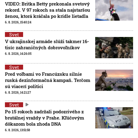
VIDEO: Britka Betty prekonala svetový
rekord. V 97 rokoch sa stala najstaršou
ženou, ktorá kráčala po krídle lietadla
6. 8. 2026, 15:40:24
Svet
V ukrajinskej armáde slúži takmer 16-
tisíc zahraničných dobrovoľníkov
6. 8. 2026, 14:26:05
Svet
Pred voľbami vo Francúzsku silnie
ruská dezinformačná kampaň. Terčom
sú viacerí politici
6. 8. 2026, 14:21:27
Svet
Po 15 rokoch zadržali podozrivého z
brutálnej vraždy v Prahe. Kľúčovým
dôkazom bola zhoda DNA
6. 8. 2026, 13:51:58