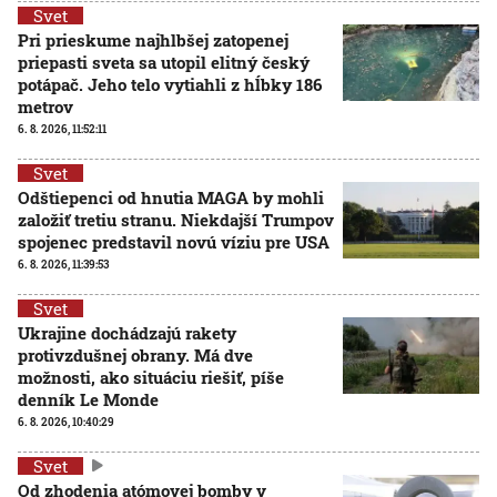
Svet
Pri prieskume najhlbšej zatopenej
priepasti sveta sa utopil elitný český
potápač. Jeho telo vytiahli z hĺbky 186
metrov
6. 8. 2026, 11:52:11
Svet
Odštiepenci od hnutia MAGA by mohli
založiť tretiu stranu. Niekdajší Trumpov
spojenec predstavil novú víziu pre USA
6. 8. 2026, 11:39:53
Svet
Ukrajine dochádzajú rakety
protivzdušnej obrany. Má dve
možnosti, ako situáciu riešiť, píše
denník Le Monde
6. 8. 2026, 10:40:29
Svet
Od zhodenia atómovej bomby v