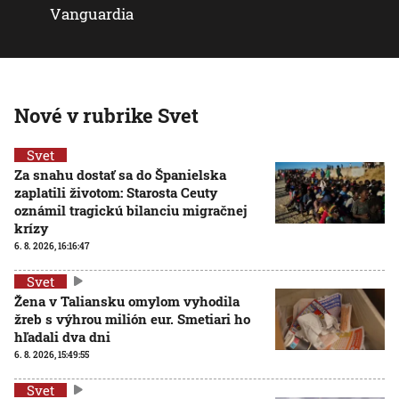
Vanguardia
Nové v rubrike Svet
Svet
Za snahu dostať sa do Španielska
zaplatili životom: Starosta Ceuty
oznámil tragickú bilanciu migračnej
krízy
6. 8. 2026, 16:16:47
Svet
Žena v Taliansku omylom vyhodila
žreb s výhrou milión eur. Smetiari ho
hľadali dva dni
6. 8. 2026, 15:49:55
Svet