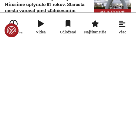
Hirošime uplynulo 81 rokov. Starosta
mesta varoval pred zľahčovaním
AKTUALIZOVANÉ
neľudskosti jadrových zbraní
6. 8. 2026, 10:39:25
Aktualizované:
6. 8. 2026, 13:10:00
Viac
Videá
Odložené
Najčítanejšie
Po minúte
Svet
Dron s výbušninami, ktorý našli na
letisku, predstavuje novú úroveň
nebezpečenstva, tvrdí nemecký
minister vnútra
6. 8. 2026, 10:17:42
Svet
Pri ruskom bombardovaní Charkovskej
oblasti zahynuli traja ľudia. Rusko hlási
obeť po ukrajinskom dronovom útoku
6. 8. 2026, 7:54:40
Svet
Ruský dron prenasledoval predajcu
zeleniny v Chersone. Svet to musí
vidieť, apeluje Zelenskyj