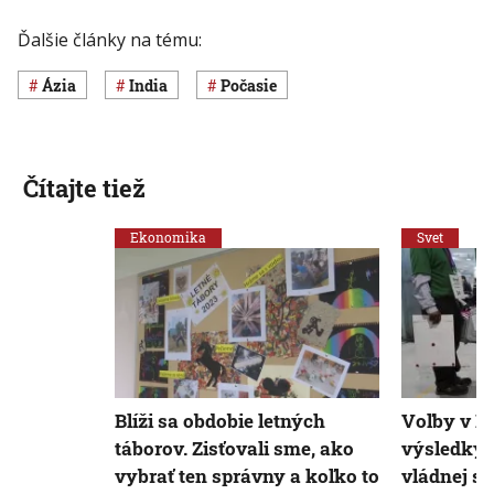
Ďalšie články na tému:
Ázia
India
Počasie
Čítajte tiež
Ekonomika
Svet
Blíži sa obdobie letných
Voľby v In
táborov. Zisťovali sme, ako
výsledky 
vybrať ten správny a koľko to
vládnej s