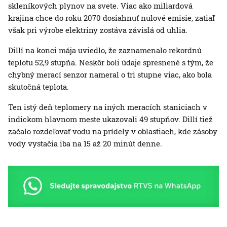
skleníkových plynov na svete. Viac ako miliardová
krajina chce do roku 2070 dosiahnuť nulové emisie, zatiaľ
však pri výrobe elektriny zostáva závislá od uhlia.
Dillí na konci mája uviedlo, že zaznamenalo rekordnú
teplotu 52,9 stupňa. Neskôr boli údaje spresnené s tým, že
chybný merací senzor nameral o tri stupne viac, ako bola
skutočná teplota.
Ten istý deň teplomery na iných meracích staniciach v
indickom hlavnom meste ukazovali 49 stupňov. Dillí tiež
začalo rozdeľovať vodu na prídely v oblastiach, kde zásoby
vody vystačia iba na 15 až 20 minút denne.