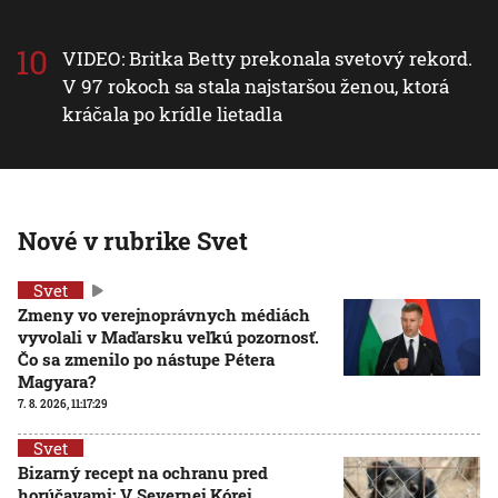
VIDEO: Britka Betty prekonala svetový rekord.
V 97 rokoch sa stala najstaršou ženou, ktorá
kráčala po krídle lietadla
Nové v rubrike Svet
Svet
Zmeny vo verejnoprávnych médiách
vyvolali v Maďarsku veľkú pozornosť.
Čo sa zmenilo po nástupe Pétera
Magyara?
7. 8. 2026, 11:17:29
Svet
Bizarný recept na ochranu pred
horúčavami: V Severnej Kórei