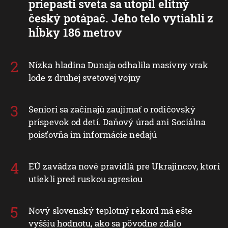
priepasti sveta sa utopil elitný
český potápač. Jeho telo vytiahli z
hĺbky 186 metrov
Nízka hladina Dunaja odhalila masívny vrak
lode z druhej svetovej vojny
Seniori sa začínajú zaujímať o rodičovský
príspevok od detí. Daňový úrad ani Sociálna
poisťovňa im informácie nedajú
EÚ zavádza nové pravidlá pre Ukrajincov, ktorí
utiekli pred ruskou agresiou
Nový slovenský teplotný rekord má ešte
vyššiu hodnotu, ako sa pôvodne zdalo