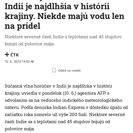
Indii je najdlhšia v histórii
krajiny. Niekde majú vodu len
na prídel
Niektoré severné časti Indie s teplotami nad 45 stupňov
bojujú od polovice mája.
ČTK
10. 6. 2024 14:00:46
Odlož na neskôr
Súčasná vlna horúčav v Indii je najdlhšia v histórii
krajiny, uviedla v pondelok (10. 6.) agentúra AFP s
odvolaním sa na vedúceho indického meteorologického
ústavu. Podľa denníka Indian Express v dôsledku úpalu od
začiatku roka zomrelo už vyše 200 ľudí. Niektoré severné
časti Indie sa s teplotami nad 45 stupňov bojujú od
polovice mája.