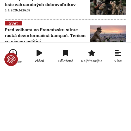
tisíc zahraničných dobrovoľníkov
6. 8. 2026, 14:26:05
Svet
Pred voľbami vo Francúzsku silnie
ruská dezinformačná kampaň. Terčom
sú viacerí politici
6. 8. 2026, 14:21:27
Svet
Viac
Videá
Odložené
Najčítanejšie
Po minúte
Po 15 rokoch zadržali podozrivého z
brutálnej vraždy v Prahe. Kľúčovým
dôkazom bola zhoda DNA
6. 8. 2026, 13:51:58
Svet
Pri prieskume najhlbšej zatopenej
priepasti sveta sa utopil elitný český
potápač. Jeho telo vytiahli z hĺbky 186
metrov
6. 8. 2026, 11:52:11