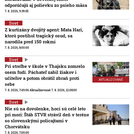
odporúčajú aj polievku zo psieho mäsa
7. 8. 2026, 9:39:55
Svet
Z kurtizány dvojitý agent: Mata Hari,
ktorú postihol tragický osud, sa
narodila pred 150 rokmi
7. 8. 2026, 8:00:00
Svet
Pri streľbe v škole v Thajsku zomrelo
osem ľudí. Páchateľ zabil žiakov i
učiteľov a potom obrátil zbraň proti
AKTUALIZOVANÉ
sebe
7. 8. 2026, 7:49:06
Aktualizované:
7. 8. 2026, 12:08:00
Svet
Nie sú na dovolenke, hoci sú celé leto
pri mori: Štáb STVR strávil deň v teréne
so slovenskými policajtami v
Chorvátsku
7. 8. 2026, 7:00:00