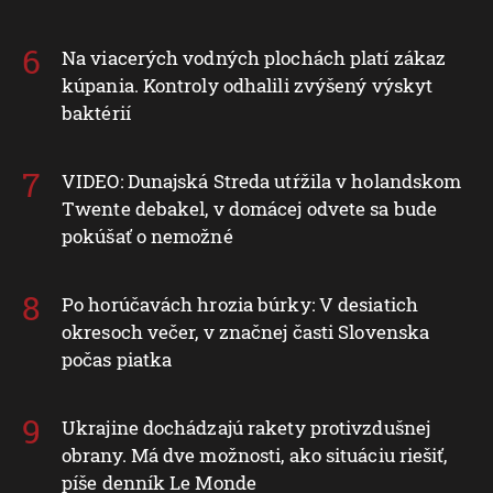
Na viacerých vodných plochách platí zákaz
kúpania. Kontroly odhalili zvýšený výskyt
baktérií
VIDEO: Dunajská Streda utŕžila v holandskom
Twente debakel, v domácej odvete sa bude
pokúšať o nemožné
Po horúčavách hrozia búrky: V desiatich
okresoch večer, v značnej časti Slovenska
počas piatka
Ukrajine dochádzajú rakety protivzdušnej
obrany. Má dve možnosti, ako situáciu riešiť,
píše denník Le Monde