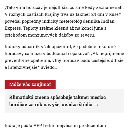
„Táto vlna horúčav je najdlhšia, čo sme kedy zaznamenali.
V rôznych častiach krajiny trvá už takmer 24 dní v kuse,“
povedal popredný indický meteorológ denníka Indian
Express. Teploty zrejme klesnú až na konci júna s
príchodom monzúnových dažďov zo severu.
Indický odborník však upozornil, že podobné rekordné
horúčavy sa môžu v budúcnosti opakovať. „Ak neprijmeme
preventívne opatrenia, vlny horúčav budú častejšie, dlhšie
a intenzívnejšie,“ uviedol.
Môže vás zaujímať
Klimatická zmena spôsobuje takmer mesiac
horúčav za rok navyše, uvádza štúdia
India je podľa AFP tretím najväčším producentom