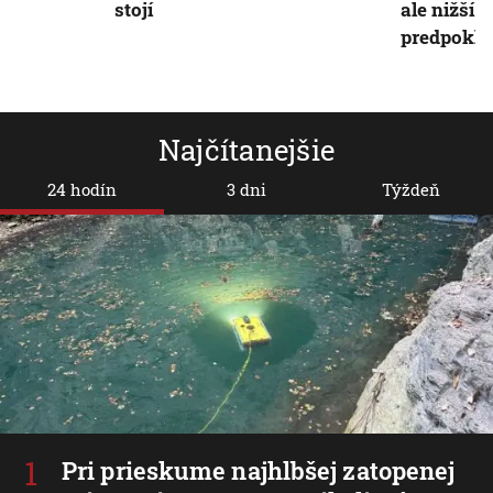
stojí
ale nižší 
predpokla
Najčítanejšie
24 hodín
3 dni
Týždeň
Pri prieskume najhlbšej zatopenej