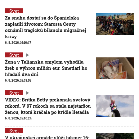
Svet
Za snahu dostať sa do Španielska
zaplatili životom: Starosta Ceuty
oznámil tragickú bilanciu migračnej
krízy
6. 8. 2026, 16:16:47
Svet
Žena v Taliansku omylom vyhodila
žreb s výhrou milión eur. Smetiari ho
hľadali dva dni
6. 8. 2026, 15:49:55
Svet
VIDEO: Britka Betty prekonala svetový
rekord. V 97 rokoch sa stala najstaršou
ženou, ktorá kráčala po krídle lietadla
6. 8. 2026, 15:40:24
Svet
V ukrajinskej armáde slúži takmer 16-