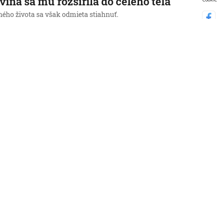
vina sa mu rozšírila do celého tela
ného života sa však odmieta stiahnuť.
 11:07:22
Video
lník patrí k Maďarsku, aj keď jeho
d je inde. Na Balatone ho pečú
a pôvodného receptu, no radi
erimentujú
ík je úzko spätý s maďarskou kultúrou.
, 10:00:00
saki si pripomína 81 rokov od
ového útoku. Japonsko varuje pred
úcim rizikom jadrovej vojny
ko vyzýva na svet bez jadrových zbraní.