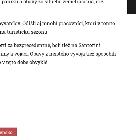
i paniku a obavy zo silného zemetrasenia, či z
byvateľov. Odišli aj mnohí pracovníci, ktorí v tomto
 na turistickú sezónu.
rti za bezprecedentné, boli tiež na Santorini
my a vojaci. Obavy z neistého vývoja tiež spôsobili
 v tejto dobe obvyklé.
vensko
Šport