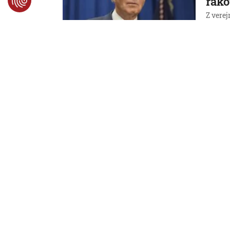
rako
Z verej
9. 8. 2026,
Svet
Trde
pôvo
podľ
exp
Trdeln
9. 8. 2026
Svet
Naga
jadr
rast
Japons