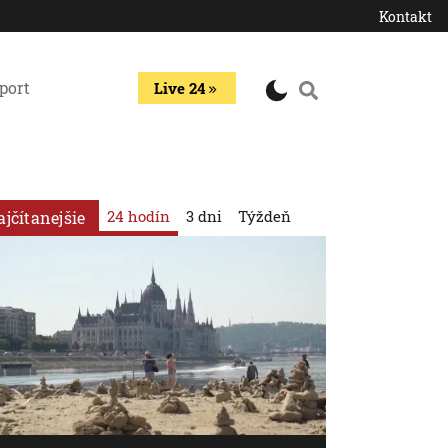
Kontakt
port
Live 24
24 hodín
3 dni
Týždeň
ajčítanejšie