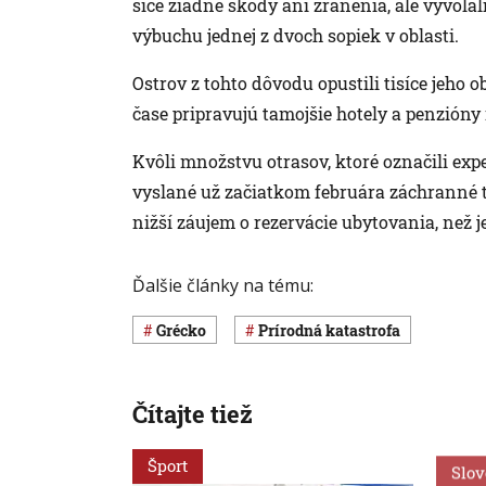
síce žiadne škody ani zranenia, ale vyvolal
výbuchu jednej z dvoch sopiek v oblasti.
Ostrov z tohto dôvodu opustili tisíce jeho o
čase pripravujú tamojšie hotely a penzióny
Kvôli množstvu otrasov, ktoré označili expe
vyslané už začiatkom februára záchranné tí
nižší záujem o rezervácie ubytovania, než je
Ďalšie články na tému:
Grécko
Prírodná katastrofa
Čítajte tiež
Šport
Slo