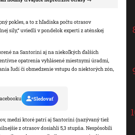
ný pokles, a to z hľadiska počtu otrasov
j sily,“ uviedli v pondelok experti z aténskej
orené na Santorini aj na niekoľkých ďalších
reventívne opatrenia vyhlásené miestnymi úradmi,
nia ľudí či obmedzenie vstupu do niektorých zón,
acebooku
Sledovať
v, medzi ktoré patrí aj Santorini (nazývaný tiež
lnejšie z otrasov dosiahli 5,3 stupňa. Nespôsobili