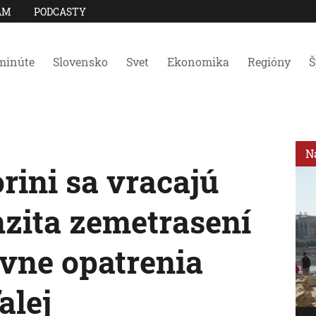
AM
PODCASTY
minúte
Slovensko
Svet
Ekonomika
Regióny
Š
N
rini sa vracajú
enzita zemetrasení
ívne opatrenia
alej