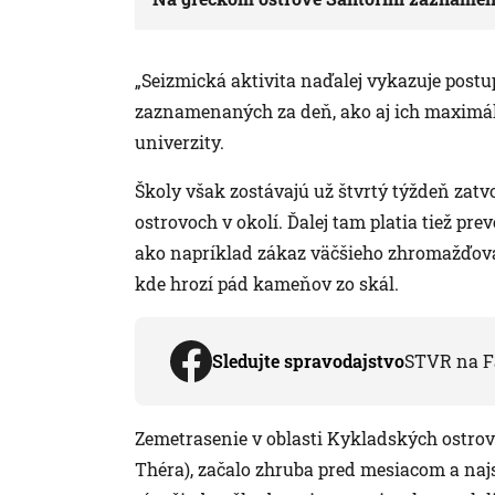
„Seizmická aktivita naďalej vykazuje postup
zaznamenaných za deň, ako aj ich maximálne
univerzity.
Školy však zostávajú už štvrtý týždeň zatv
ostrovoch v okolí. Ďalej tam platia tiež p
ako napríklad zákaz väčšieho zhromažďova
kde hrozí pád kameňov zo skál.
Sledujte spravodajstvo
STVR na F
Zemetrasenie v oblasti Kykladských ostrovo
Théra), začalo zhruba pred mesiacom a najsi