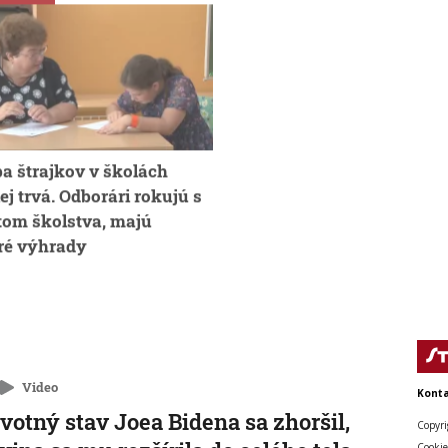
a štrajkov v školách
Futbalový agent Petráš: C
ej trvá. Odborári rokujú s
Strelca už neporastie.
tom školstva, majú
Slovenská liga nemá v oč
ré výhrady
skautov ranking
Video
Konta
votný stav Joea Bidena sa zhoršil,
Copyri
Cookie