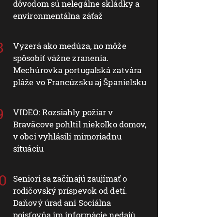
dôvodom sú nelegálne skládky a
environmentálna záťaž
Vyzerá ako medúza, no môže
spôsobiť vážne zranenia.
Mechúrovka portugalská zatvára
pláže vo Francúzsku aj Španielsku
VIDEO: Rozsiahly požiar v
Braväcove pohltil niekoľko domov,
v obci vyhlásili mimoriadnu
situáciu
Seniori sa začínajú zaujímať o
rodičovský príspevok od detí.
Daňový úrad ani Sociálna
poisťovňa im informácie nedajú