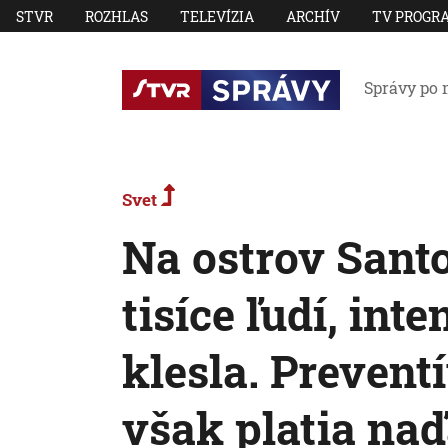
STVR
ROZHLAS
TELEVÍZIA
ARCHÍV
TV PROGR
Správy po 
Svet
Na ostrov Santo
tisíce ľudí, int
klesla. Prevent
však platia naď