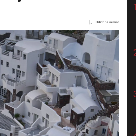
Odlož na neskôr