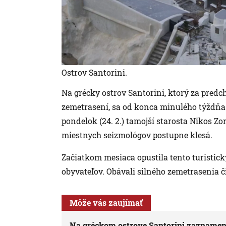
Ostrov Santorini.
Na grécky ostrov Santorini, ktorý za predc
zemetrasení, sa od konca minulého týždňa v
pondelok (24. 2.) tamojší starosta Nikos Zor
miestnych seizmológov postupne klesá.
Začiatkom mesiaca opustila tento turistick
obyvateľov. Obávali silného zemetrasenia č
Môže vás zaujímať
Na gréckom ostrove Santorini zaznamenal