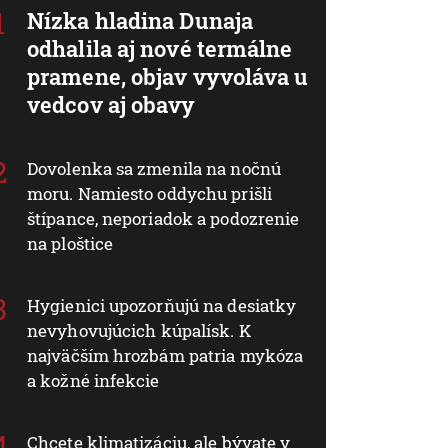
Nízka hladina Dunaja
odhalila aj nové termálne
pramene, objav vyvoláva u
vedcov aj obavy
Dovolenka sa zmenila na nočnú
moru. Namiesto oddychu prišli
štípance, neporiadok a podozrenie
na ploštice
Hygienici upozorňujú na desiatky
nevyhovujúcich kúpalísk. K
najväčším hrozbám patria mykóza
a kožné infekcie
Chcete klimatizáciu, ale bývate v