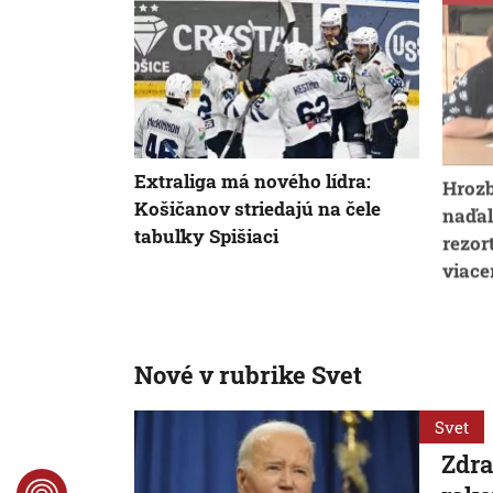
Extraliga má nového lídra:
Hrozb
Košičanov striedajú na čele
naďal
tabuľky Spišiaci
rezor
viace
Nové v rubrike Svet
Svet
Zdra