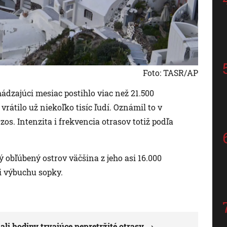
Foto: TASR/AP
hádzajúci mesiac postihlo viac než 21.500
rátilo už niekoľko tisíc ľudí. Oznámil to v
zos. Intenzita i frekvencia otrasov totiž podľa
ý obľúbený ostrov väčšina z jeho asi 16.000
i výbuchu sopky.
i hodiny trvajúce nepretržité otrasy