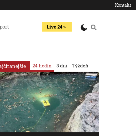
Kontakt
port
Live 24
24 hodín
3 dni
Týždeň
ajčítanejšie