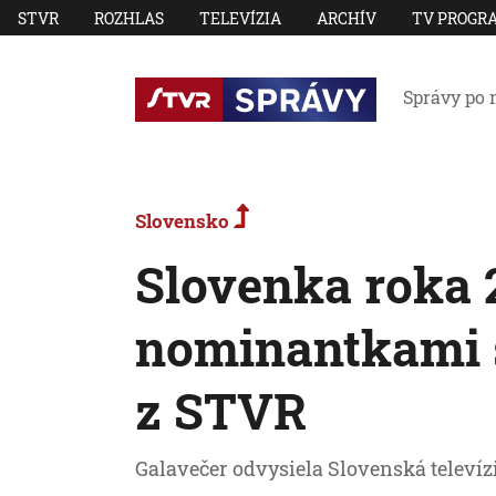
STVR
ROZHLAS
TELEVÍZIA
ARCHÍV
TV PROGR
Správy po 
Slovensko
Slovenka roka 
nominantkami s
z STVR
Galavečer odvysiela Slovenská televí