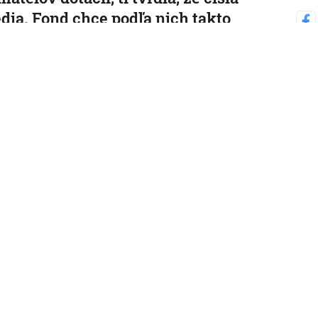
dia. Fond chce podľa nich takto
ť svoje škandály
ministerky kultúry bolo zverejnenie zoznamu správne.
 18:15:46
sko
rt vnútra odmieta tvrdenia PS, že
 radary na cestách pochádzajú z
a. Požiadal NBÚ o prešetrenie ich
odu
čenia kontroly rezort testovanie radarov pozastavil.
 13:08:52
sko
enský teplotný rekord je rekordom
j strednej Európy: Najvyššiu
otu namerali v obci Dolné