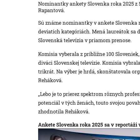
Nominantky ankety Slovenka roka 2025 z 
Rapantová.
Sú známe nominantky v ankete Slovenka ro
deviatich kategóriách. Mená laureátok sa 
Slovenská televízia v priamom prenose.
Komisia vyberala z približne 100 Sloveniek
diváci Slovenskej televízie. Komisia vybral
trikrát. Na výber je hrdá, skonštatovala o
Reháková.
„Lebo je to prierez spektrom rôznych profes
potenciál v tých ženách, touto svojou pova
zhodnotila Reháková.
Ankete Slovenka roka 2025 sa v reportáži