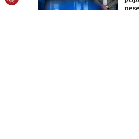
nese
skry
Podľa 
7. 8. 2026,
Sloven
Rezo
nové
Rusk
pôv
Do ukon
7. 8. 2026,
Sloven
Slov
cele
hodn