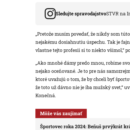
Sledujte spravodajstvo
STVR na I
„Pretože musím povedať, že nikdy som túto 
nejakému dosiahnutiu úspechu. Tak je fajn
vlastne tejto profesii si to niekto všimol,
„Ako mnohé dámy predo mnou, robíme svoju
nejako oceňované. Je to pre nás samozre
ktoré uvažujú o tom, že by chceli byť šport
že toto už dávno nie je iba mužský svet,“
Konečná.
Môže vás zaujímať
Športovec roka 2024: Beňuš prvýkrát krá