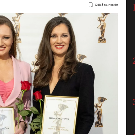
Odlož na neskôr