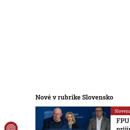
AKTUALIZOVANÉ
Športovec roka 2024: Beňuš
Beyon
prvýkrát kráľom slovenského
Gramm
športu, Sabovčík sa stal
Najle
Športovou legendou
Kend
Nové v rubrike Slovensko
Sloven
FPU 
prij