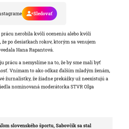
nstagrame
Sledovať
prácu nerobila kvôli oceneniu alebo kvôli
, že po desiatkach rokov, ktorým sa venujem
“ povedala Hana Rapantová.
 prácu a nemyslíme na to, že by sme mali byť
jmosť. Vnímam to ako odkaz ďalším mladým ženám,
ové žurnalistky, že žiadne prekážky už neexistujú a
 uviedla nominovaná moderátorka STVR Oľga
ľom slovenského športu, Sabovčík sa stal