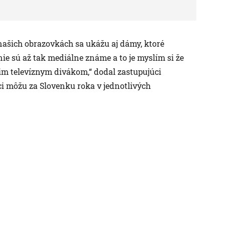
 našich obrazovkách sa ukážu aj dámy, ktoré
 nie sú až tak mediálne známe a to je myslím si že
šim televíznym divákom,“ dodal zastupujúci
ci môžu za Slovenku roka v jednotlivých
Ekonomika