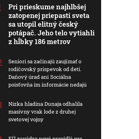
Pri prieskume najhlbšej
zatopenej priepasti sveta
sa utopil elitný český
potápač. Jeho telo vytiahli
z hĺbky 186 metrov
Seniori sa začínajú zaujímať o
rodičovský príspevok od detí.
Daňový úrad ani Sociálna
poisťovňa im informácie nedajú
Nízka hladina Dunaja odhalila
masívny vrak lode z druhej
svetovej vojny
EÚ zavádza nové pravidlá pre