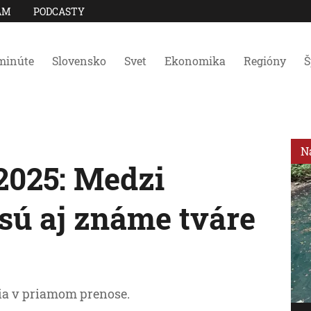
AM
PODCASTY
minúte
Slovensko
Svet
Ekonomika
Regióny
Š
N
2025: Medzi
ú aj známe tváre
zia v priamom prenose.