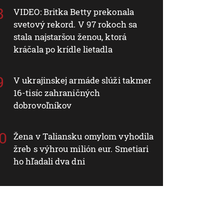
VIDEO: Britka Betty prekonala
svetový rekord. V 97 rokoch sa
stala najstaršou ženou, ktorá
kráčala po krídle lietadla
V ukrajinskej armáde slúži takmer
16-tisíc zahraničných
dobrovoľníkov
Žena v Taliansku omylom vyhodila
žreb s výhrou milión eur. Smetiari
ho hľadali dva dni