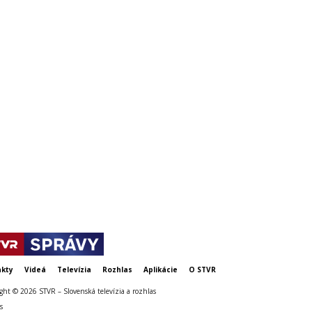
Prestížna anketa Slovenka roka
Odštartoval 
4,
2024 spoznala svoje víťazky
Slovenka ro
jilo
tešilo 27 ús
kty
Videá
Televízia
Rozhlas
Aplikácie
O STVR
ght © 2026 STVR – Slovenská televízia a rozhlas
s