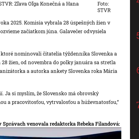
STVR: Zľava Oľga Konečná a Hana
Foto:
STVR
ka 2025. Komisia vybrala 28 úspešných žien v
dozvieme začiatkom júna. Galavečer odvysiela
, ktoré nominovali čitatelia týždenníka Slovenka a
a 28 žien, od novembra do polky januára sa stretla
rganizátorka a autorka ankety Slovenka roka Mária
ií. Ja si myslím, že Slovensko má obrovský
hou a pracovitosťou, vytrvalosťou a húževnatosťou,“
 v Správach venovala redaktorka Rebeka Filandová: