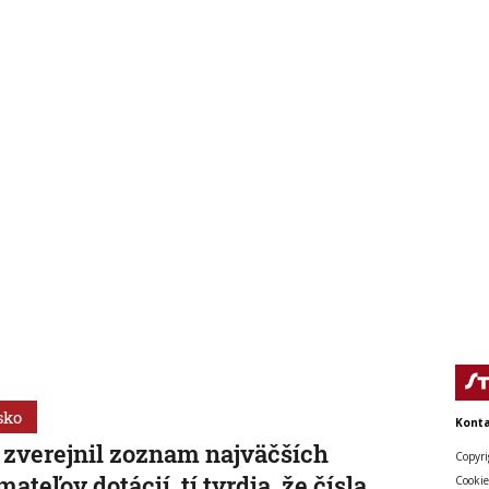
AKTUALIZOVANÉ
cé získala svoju prvú
Sú známi najlepší
y za najlepší album.
zamestnávatelia roka 202
pšiu skladbu mal
víťazstvo z vlaňajška obhá
rick Lamar
viacero firiem
sko
Konta
zverejnil zoznam najväčších
Copyri
ímateľov dotácií, tí tvrdia, že čísla
Cookie