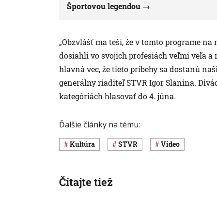
Športovou legendou
„Obzvlášť ma teší, že v tomto programe na
dosiahli vo svojich profesiách veľmi veľa a
hlavná vec, že tieto príbehy sa dostanú na
generálny riaditeľ STVR Igor Slanina. Divá
kategóriách hlasovať do 4. júna.
Ďalšie články na tému:
Kultúra
STVR
Video
Čítajte tiež
Šport
Svet