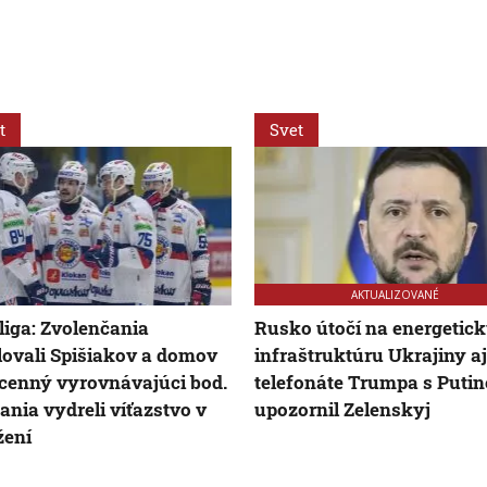
t
Svet
AKTUALIZOVANÉ
liga: Zvolenčania
Rusko útočí na energetic
ovali Spišiakov a domov
infraštruktúru Ukrajiny aj
cenný vyrovnávajúci bod.
telefonáte Trumpa s Puti
ania vydreli víťazstvo v
upozornil Zelenskyj
žení