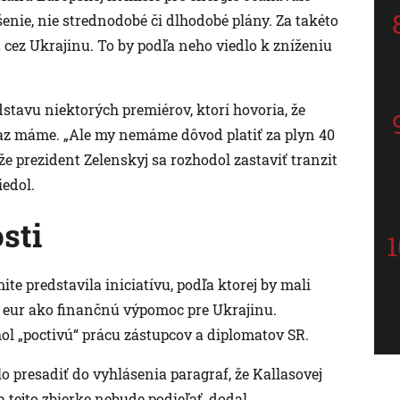
šenie, nie strednodobé či dlhodobé plány. Za takéto
 cez Ukrajinu. To by podľa neho viedlo k zníženiu
dstavu niektorých premiérov, ktorí hovoria, že
az máme. „Ale my nemáme dôvod platiť za plyn 40
e prezident Zelenskyj sa rozhodol zastaviť tranzit
edol.
sti
e predstavila iniciatívu, podľa ktorej by mali
d eur ako finančnú výpomoc pre Ukrajinu.
hol „poctivú“ prácu zástupcov a diplomatov SR.
o presadiť do vyhlásenia paragraf, že Kallasovej
 tejto zbierke nebude podieľať, dodal.