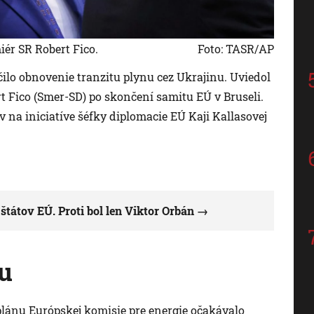
iér SR Robert Fico.
Foto: TASR/AP
čilo obnovenie tranzitu plynu cez Ukrajinu. Uviedol
ert Fico (Smer-SD) po skončení samitu EÚ v Bruseli.
 na iniciatíve šéfky diplomacie EÚ Kaji Kallasovej
štátov EÚ. Proti bol len Viktor Orbán
nu
plánu Európskej komisie pre energie očakávalo