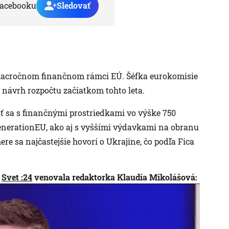
acebooku
Sledovať
 viacročnom finančnom rámci EÚ. Šéfka eurokomisie
 návrh rozpočtu začiatkom tohto leta.
nať sa s finančnými prostriedkami vo výške 750
enerationEU, ako aj s vyššími výdavkami na obranu
re sa najčastejšie hovorí o Ukrajine, čo podľa Fica
i
Svet :24
venovala redaktorka Klaudia Mikolášová: