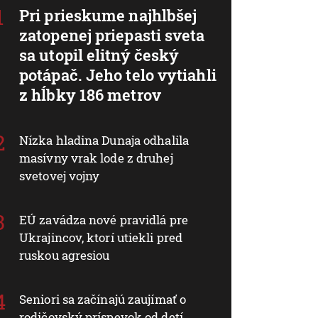
Pri prieskume najhlbšej
zatopenej priepasti sveta
sa utopil elitný český
potápač. Jeho telo vytiahli
z hĺbky 186 metrov
Nízka hladina Dunaja odhalila
masívny vrak lode z druhej
svetovej vojny
EÚ zavádza nové pravidlá pre
Ukrajincov, ktorí utiekli pred
ruskou agresiou
Seniori sa začínajú zaujímať o
rodičovský príspevok od detí.