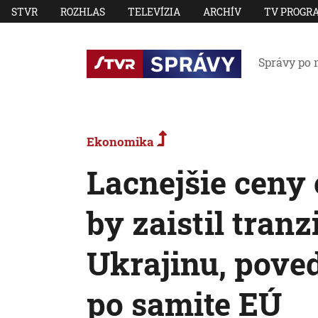
STVR
ROZHLAS
TELEVÍZIA
ARCHÍV
TV PROGR
Správy po 
Ekonomika
Lacnejšie ceny 
by zaistil tranz
Ukrajinu, poved
po samite EÚ