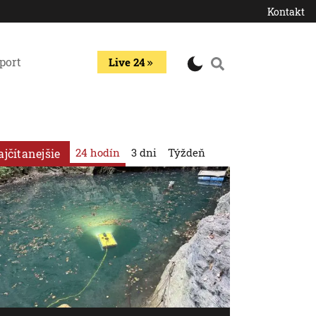
Kontakt
port
Live 24
24 hodín
3 dni
Týždeň
ajčítanejšie