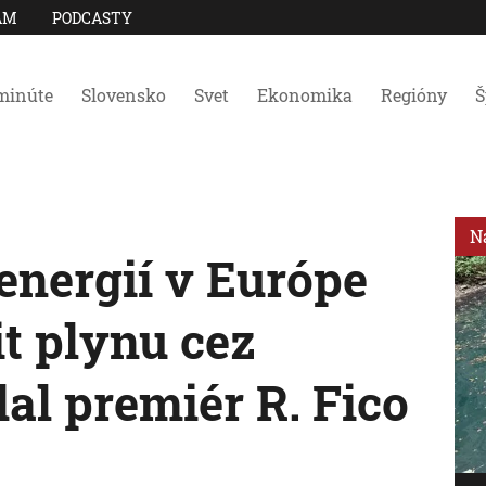
AM
PODCASTY
minúte
Slovensko
Svet
Ekonomika
Regióny
Š
N
energií v Európe
it plynu cez
al premiér R. Fico