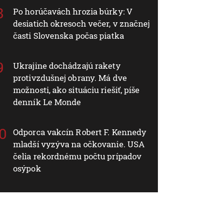
Po horúčavách hrozia búrky: V
desiatich okresoch večer, v značnej
časti Slovenska počas piatka
Ukrajine dochádzajú rakety
protivzdušnej obrany. Má dve
možnosti, ako situáciu riešiť, píše
denník Le Monde
Odporca vakcín Robert F. Kennedy
mladší vyzýva na očkovanie. USA
čelia rekordnému počtu prípadov
osýpok