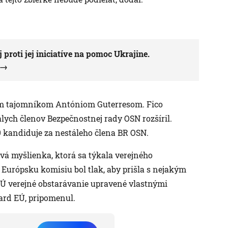
 proti jej iniciatíve na pomoc Ukrajine.
lnym tajomníkom Antóniom Guterresom. Fico
álych členov Bezpečnostnej rady OSN rozšíril.
 kandiduje za nestáleho člena BR OSN.
vá myšlienka, ktorá sa týkala verejného
 Európsku komisiu bol tlak, aby prišla s nejakým
 verejné obstarávanie upravené vlastnými
ard EÚ, pripomenul.