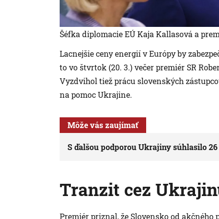
Šéfka diplomacie EÚ Kaja Kallasová a prem
Lacnejšie ceny energií v Európy by zabezpe
to vo štvrtok (20. 3.) večer premiér SR Rob
Vyzdvihol tiež prácu slovenských zástupcov
na pomoc Ukrajine.
Môže vás zaujímať
S ďalšou podporou Ukrajiny súhlasilo 26 
Tranzit cez Ukraji
Premiér priznal, že Slovensko od akčného 