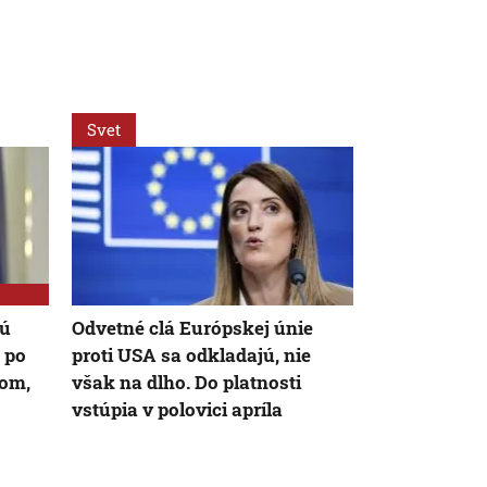
Svet
Svet
AK
kú
Odvetné clá Európskej únie
S ďalšou po
 po
proti USA sa odkladajú, nie
súhlasilo 26 
nom,
však na dlho. Do platnosti
len Viktor O
vstúpia v polovici apríla