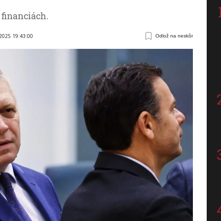
i financiách.
 2025 19:43:00
Odlož na neskôr