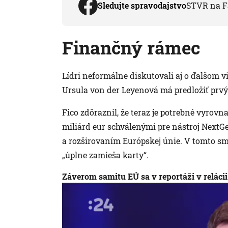
Sledujte spravodajstvo
STVR na F
Finančný rámec
Lídri neformálne diskutovali aj o ďalšom
Ursula von der Leyenová má predložiť prvý
Fico zdôraznil, že teraz je potrebné vyrov
miliárd eur schválenými pre nástroj NextG
a rozširovaním Európskej únie. V tomto sme
„úplne zamieša karty“.
Záverom samitu EÚ sa v reportáži v reláci