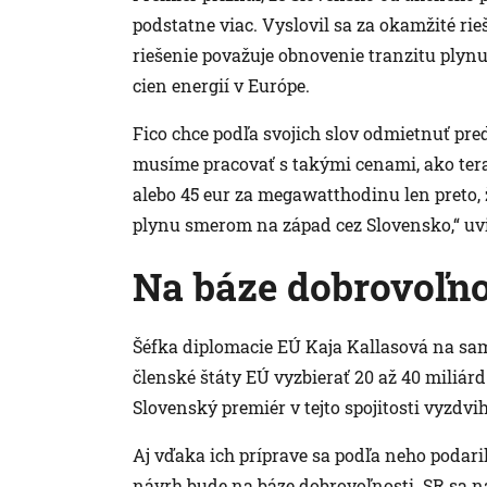
podstatne viac. Vyslovil sa za okamžité rie
riešenie považuje obnovenie tranzitu plynu
cien energií v Európe.
Fico chce podľa svojich slov odmietnuť pre
musíme pracovať s takými cenami, ako ter
alebo 45 eur za megawatthodinu len preto, ž
plynu smerom na západ cez Slovensko,“ uvi
Na báze dobrovoľno
Šéfka diplomacie EÚ Kaja Kallasová na samit
členské štáty EÚ vyzbierať 20 až 40 miliár
Slovenský premiér v tejto spojitosti vyzdvi
Aj vďaka ich príprave sa podľa neho podaril
návrh bude na báze dobrovoľnosti. SR sa na