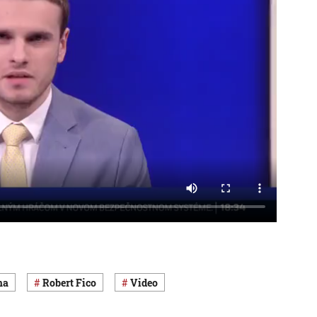
na
Robert Fico
Video