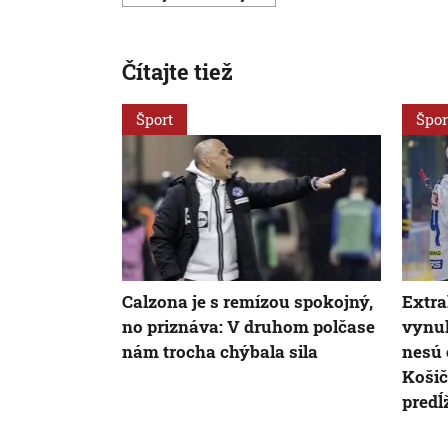
Čítajte tiež
Šport
Špor
Calzona je s remízou spokojný,
Extra
no priznáva: V druhom polčase
vynul
nám trocha chýbala sila
nesú 
Košič
predĺ