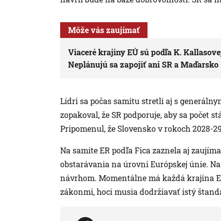
Môže vás zaujímať
Viaceré krajiny EÚ sú podľa K. Kallasovej
Neplánujú sa zapojiť ani SR a Maďarsko
Lídri sa počas samitu stretli aj s generá
zopakoval, že SR podporuje, aby sa počet st
Pripomenul, že Slovensko v rokoch 2028-29
Na samite ER podľa Fica zaznela aj zaujíma
obstarávania na úrovni Európskej únie. Na
návrhom. Momentálne má každá krajina EÚ
zákonmi, hoci musia dodržiavať istý štand