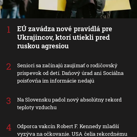
EÚ zavádza nové pravidlá pre
Ukrajincov, ktorí utiekli pred
ruskou agresiou
Seniori sa začínajú zaujímať o rodičovský
príspevok od detí. Daňový úrad ani Sociálna
poisťovňa im informácie nedajú
Na Slovensku padol nový absolútny rekord
teploty vzduchu
Odporca vakcín Robert F. Kennedy mladší
vyzýva na očkovanie. USA čelia rekordnému