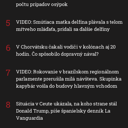
počtu prípadov osýpok
VIDEO: Smútiaca matka delfína plávala s telom
mŕtveho mláďaťa, pridali sa ďalšie delfíny
V Chorvátsku čakali vodiči v kolónach aj 20
hodín. Čo spôsobilo dopravný nával?
VIDEO: Rokovanie v brazílskom regionálnom
parlamente prerušila milá návšteva. Skupinka
kapybár vošla do budovy hlavným vchodom
Situácia v Ceute ukázala, na koho strane stál
Donald Trump, píše španielsky denník La
Vanguardia