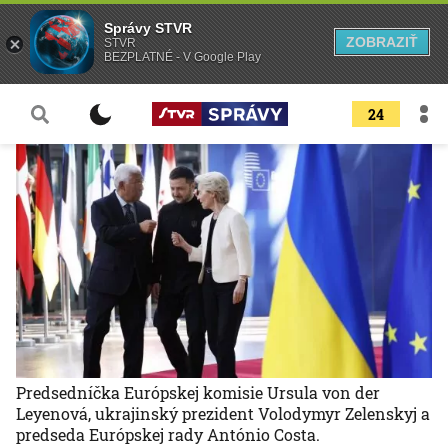
Správy STVR
ZOBRAZIŤ
STVR
BEZPLATNÉ - V Google Play
24
Predsedníčka Európskej komisie Ursula von der
Leyenová, ukrajinský prezident Volodymyr Zelenskyj a
predseda Európskej rady António Costa.