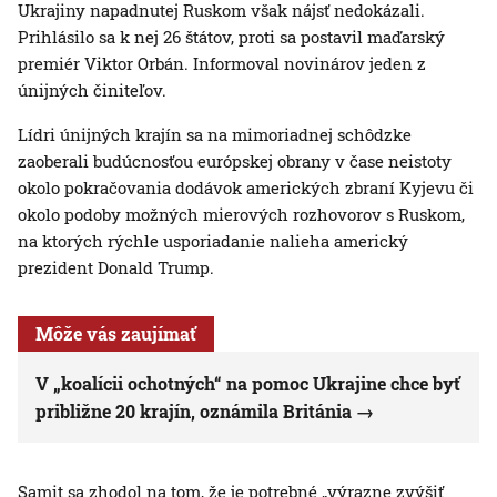
Ukrajiny napadnutej Ruskom však nájsť nedokázali.
Prihlásilo sa k nej 26 štátov, proti sa postavil maďarský
premiér Viktor Orbán. Informoval novinárov jeden z
únijných činiteľov.
Lídri únijných krajín sa na mimoriadnej schôdzke
zaoberali budúcnosťou európskej obrany v čase neistoty
okolo pokračovania dodávok amerických zbraní Kyjevu či
okolo podoby možných mierových rozhovorov s Ruskom,
na ktorých rýchle usporiadanie nalieha americký
prezident Donald Trump.
Môže vás zaujímať
V „koalícii ochotných“ na pomoc Ukrajine chce byť
približne 20 krajín, oznámila Británia
Samit sa zhodol na tom, že je potrebné „výrazne zvýšiť