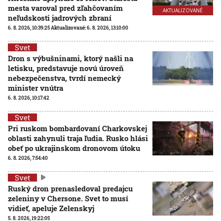
mesta varoval pred zľahčovaním
AKTUALIZOVANÉ
neľudskosti jadrových zbraní
6. 8. 2026, 10:39:25
Aktualizované:
6. 8. 2026, 13:10:00
Svet
Dron s výbušninami, ktorý našli na
letisku, predstavuje novú úroveň
nebezpečenstva, tvrdí nemecký
minister vnútra
6. 8. 2026, 10:17:42
Svet
Pri ruskom bombardovaní Charkovskej
oblasti zahynuli traja ľudia. Rusko hlási
obeť po ukrajinskom dronovom útoku
6. 8. 2026, 7:54:40
Svet
Ruský dron prenasledoval predajcu
zeleniny v Chersone. Svet to musí
vidieť, apeluje Zelenskyj
5. 8. 2026, 19:22:05