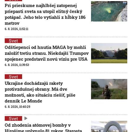
Pri prieskume najhlbšej zatopenej
priepasti sveta sa utopil elitný český
potápač. Jeho telo vytiahli z hĺbky 186
metrov
6. 8. 2026, 11:52:11
Svet
Odštiepenci od hnutia MAGA by mohli
založiť tretiu stranu. Niekdajší Trumpov
spojenec predstavil novú víziu pre USA
6. 8. 2026, 11:39:53
Svet
Ukrajine dochádzajú rakety
protivzdušnej obrany. Má dve
možnosti, ako situáciu riešiť, píše
denník Le Monde
6. 8. 2026, 10:40:29
Svet
Od zhodenia atómovej bomby v
Hirošime uplynulo 81 rokov. Starosta