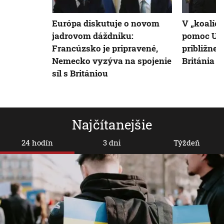
Európa diskutuje o novom
V „koalíci
jadrovom dáždniku:
pomoc Ukr
Francúzsko je pripravené,
približne 
Nemecko vyzýva na spojenie
Británia
síl s Britániou
Najčítanejšie
24 hodín
3 dni
Týždeň