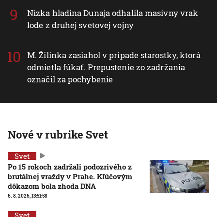
Nízka hladina Dunaja odhalila masívny vrak
lode z druhej svetovej vojny
M. Žilinka zasiahol v prípade starostky, ktorá
odmietla fúkať. Prepustenie zo zadržania
označil za pochybenie
Nové v rubrike Svet
Svet
Po 15 rokoch zadržali podozrivého z
brutálnej vraždy v Prahe. Kľúčovým
dôkazom bola zhoda DNA
6. 8. 2026, 13:51:58
Svet