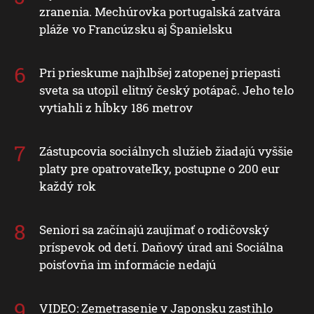
zranenia. Mechúrovka portugalská zatvára
pláže vo Francúzsku aj Španielsku
Pri prieskume najhlbšej zatopenej priepasti
sveta sa utopil elitný český potápač. Jeho telo
vytiahli z hĺbky 186 metrov
Zástupcovia sociálnych služieb žiadajú vyššie
platy pre opatrovateľky, postupne o 200 eur
každý rok
Seniori sa začínajú zaujímať o rodičovský
príspevok od detí. Daňový úrad ani Sociálna
poisťovňa im informácie nedajú
VIDEO: Zemetrasenie v Japonsku zastihlo