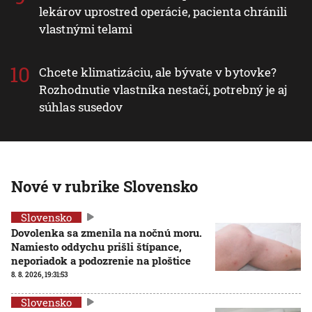
lekárov uprostred operácie, pacienta chránili
vlastnými telami
Chcete klimatizáciu, ale bývate v bytovke?
Rozhodnutie vlastníka nestačí, potrebný je aj
súhlas susedov
Nové v rubrike Slovensko
Slovensko
Dovolenka sa zmenila na nočnú moru.
Namiesto oddychu prišli štípance,
neporiadok a podozrenie na ploštice
8. 8. 2026, 19:31:53
Slovensko