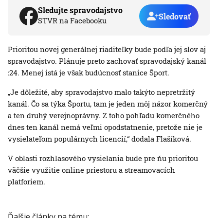
Sledujte spravodajstvo
Sledovať
STVR na Facebooku
Prioritou novej generálnej riaditeľky bude podľa jej slov aj
spravodajstvo. Plánuje preto zachovať spravodajský kanál
:24. Menej istá je však budúcnosť stanice Šport.
„Je dôležité, aby spravodajstvo malo takýto nepretržitý
kanál. Čo sa týka Športu, tam je jeden môj názor komerčný
a ten druhý verejnoprávny. Z toho pohľadu komerčného
dnes ten kanál nemá veľmi opodstatnenie, pretože nie je
vysielateľom populárnych licencií,“ dodala Flašíková.
V oblasti rozhlasového vysielania bude pre ňu prioritou
väčšie využitie online priestoru a streamovacích
platforiem.
Ďalšie články na tému: