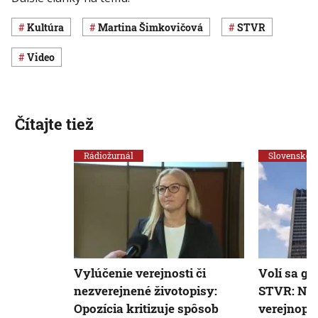
Kultúra
Martina Šimkovičová
STVR
Video
Čítajte tiež
Rádiožurnál
Slovensko
Vylúčenie verejnosti či
Volí sa ge
nezverejnené životopisy:
STVR: Nov
Opozícia kritizuje spôsob
verejnopr