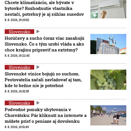
Chcete klimatizáciu, ale bývate v
bytovke? Rozhodnutie vlastníka
nestačí, potrebný je aj súhlas susedov
8. 8. 2026, 19:25:52
Slovensko
Horúčavy a sucho čoraz viac zasahujú
Slovensko. Čo s tým urobí vláda a ako
chce krajinu pripraviť na extrémy?
8. 8. 2026, 19:22:45
Slovensko
Slovenské vinice bojujú so suchom.
Pestovatelia začali zavlažovať aj tam,
kde to bežne nie je potrebné
8. 8. 2026, 14:32:55
Slovensko
Podvodné ponuky ubytovania v
Chorvátsku: Pár kliknutí na internete a
môžete prísť o peniaze aj dovolenku
8. 8. 2026, 10:51:49