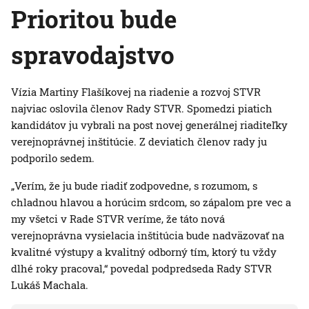
Prioritou bude
spravodajstvo
Vízia Martiny Flašíkovej na riadenie a rozvoj STVR
najviac oslovila členov Rady STVR. Spomedzi piatich
kandidátov ju vybrali na post novej generálnej riaditeľky
verejnoprávnej inštitúcie. Z deviatich členov rady ju
podporilo sedem.
„Verím, že ju bude riadiť zodpovedne, s rozumom, s
chladnou hlavou a horúcim srdcom, so zápalom pre vec a
my všetci v Rade STVR veríme, že táto nová
verejnoprávna vysielacia inštitúcia bude nadväzovať na
kvalitné výstupy a kvalitný odborný tím, ktorý tu vždy
dlhé roky pracoval,“ povedal podpredseda Rady STVR
Lukáš Machala.