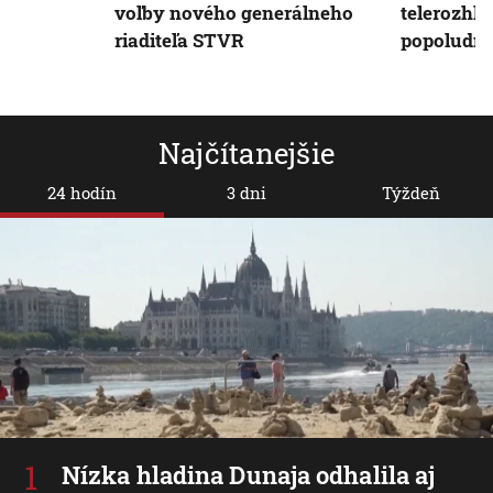
voľby nového generálneho
telerozhl
riaditeľa STVR
popoludní
Najčítanejšie
24 hodín
3 dni
Týždeň
Nízka hladina Dunaja odhalila aj