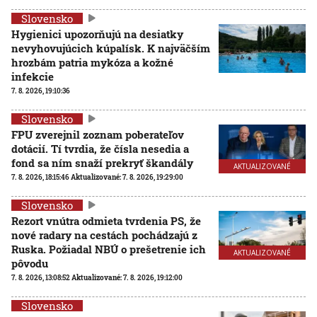
Slovensko
Hygienici upozorňujú na desiatky
nevyhovujúcich kúpalísk. K najväčším
hrozbám patria mykóza a kožné
infekcie
7. 8. 2026, 19:10:36
Slovensko
FPU zverejnil zoznam poberateľov
dotácií. Tí tvrdia, že čísla nesedia a
fond sa ním snaží prekryť škandály
AKTUALIZOVANÉ
7. 8. 2026, 18:15:46
Aktualizované:
7. 8. 2026, 19:29:00
Slovensko
Rezort vnútra odmieta tvrdenia PS, že
nové radary na cestách pochádzajú z
Ruska. Požiadal NBÚ o prešetrenie ich
AKTUALIZOVANÉ
pôvodu
7. 8. 2026, 13:08:52
Aktualizované:
7. 8. 2026, 19:12:00
Slovensko