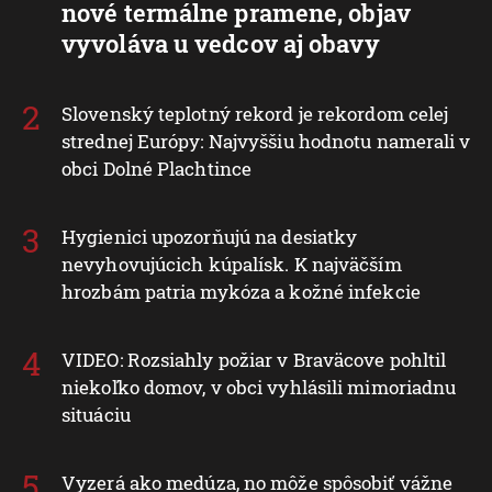
nové termálne pramene, objav
vyvoláva u vedcov aj obavy
Slovenský teplotný rekord je rekordom celej
strednej Európy: Najvyššiu hodnotu namerali v
obci Dolné Plachtince
Hygienici upozorňujú na desiatky
nevyhovujúcich kúpalísk. K najväčším
hrozbám patria mykóza a kožné infekcie
VIDEO: Rozsiahly požiar v Braväcove pohltil
niekoľko domov, v obci vyhlásili mimoriadnu
situáciu
Vyzerá ako medúza, no môže spôsobiť vážne