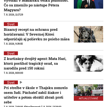
vyvolali v Maďarsku veľkú pozornosť.
Čo sa zmenilo po nástupe Pétera
Magyara?
7. 8. 2026, 11:17:29
Svet
Bizarný recept na ochranu pred
horúčavami: V Severnej Kórei
odporúčajú aj polievku zo psieho mäsa
7. 8. 2026, 9:39:55
Svet
Z kurtizány dvojitý agent: Mata Hari,
ktorú postihol tragický osud, sa
narodila pred 150 rokmi
7. 8. 2026, 8:00:00
Svet
Pri streľbe v škole v Thajsku zomrelo
osem ľudí. Páchateľ zabil žiakov i
učiteľov a potom obrátil zbraň proti
AKTUALIZOVANÉ
sebe
7. 8. 2026, 7:49:06
Aktualizované:
7. 8. 2026, 13:29:00