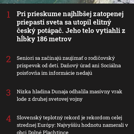
Pri prieskume najhlbšej zatopenej
priepasti sveta sa utopil elitný
český potápač. Jeho telo vytiahli z
hĺbky 186 metrov
Seniori sa začínajú zaujímať o rodičovský
príspevok od detí. Daňový úrad ani Sociálna
poisťovňa im informácie nedajú
Nízka hladina Dunaja odhalila masívny vrak
lode z druhej svetovej vojny
Slovenský teplotný rekord je rekordom celej
strednej Európy: Najvyššiu hodnotu namerali v
obci Dolné Plachtince