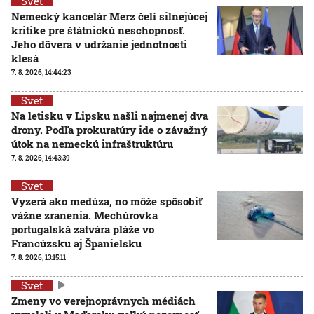
Svet
Nemecký kancelár Merz čelí silnejúcej
kritike pre štátnickú neschopnosť.
Jeho dôvera v udržanie jednotnosti
klesá
7. 8. 2026, 14:44:23
Svet
Na letisku v Lipsku našli najmenej dva
drony. Podľa prokuratúry ide o závažný
útok na nemeckú infraštruktúru
7. 8. 2026, 14:43:39
Svet
Vyzerá ako medúza, no môže spôsobiť
vážne zranenia. Mechúrovka
portugalská zatvára pláže vo
Francúzsku aj Španielsku
7. 8. 2026, 13:15:11
Svet
Zmeny vo verejnoprávnych médiách