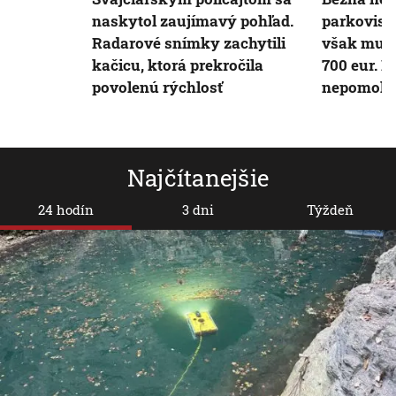
naskytol zaujímavý pohľad.
parkovisk
Radarové snímky zachytili
však musel
kačicu, ktorá prekročila
700 eur. P
povolenú rýchlosť
nepomohol
Najčítanejšie
24 hodín
3 dni
Týždeň