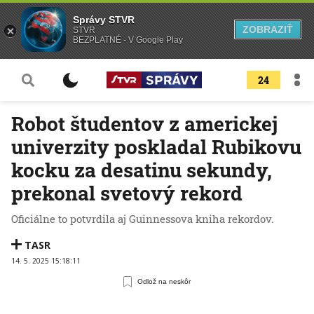
Správy STVR
ZOBRAZIŤ
STVR
BEZPLATNÉ - V Google Play
24
Robot študentov z americkej
univerzity poskladal Rubikovu
kocku za desatinu sekundy,
prekonal svetový rekord
Oficiálne to potvrdila aj Guinnessova kniha rekordov.
TASR
14. 5. 2025 15:18:11
Odlož na neskôr