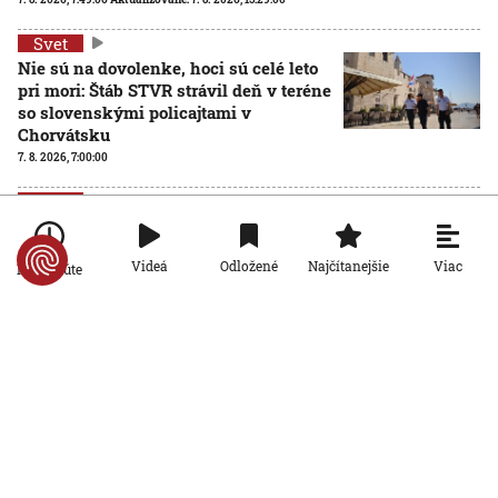
Svet
Nie sú na dovolenke, hoci sú celé leto
pri mori: Štáb STVR strávil deň v teréne
so slovenskými policajtami v
Chorvátsku
7. 8. 2026, 7:00:00
Svet
Za snahu dostať sa do Španielska
zaplatili životom: Starosta Ceuty
Viac
Videá
Odložené
Najčítanejšie
oznámil tragickú bilanciu migračnej
Po minúte
krízy
6. 8. 2026, 16:16:47
Svet
Žena v Taliansku omylom vyhodila
žreb s výhrou milión eur. Smetiari ho
hľadali dva dni
6. 8. 2026, 15:49:55
Svet