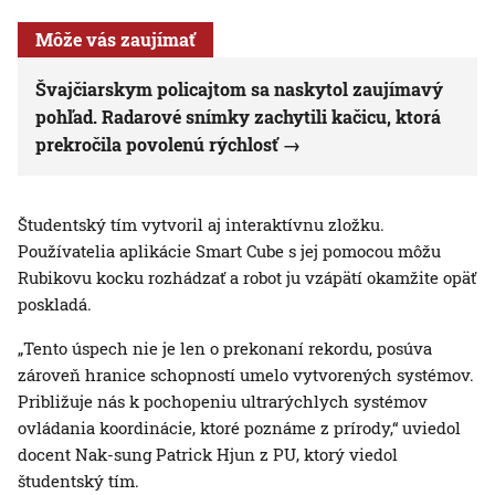
Môže vás zaujímať
Švajčiarskym policajtom sa naskytol zaujímavý
pohľad. Radarové snímky zachytili kačicu, ktorá
prekročila povolenú rýchlosť
Študentský tím vytvoril aj interaktívnu zložku.
Používatelia aplikácie Smart Cube s jej pomocou môžu
Rubikovu kocku rozhádzať a robot ju vzápätí okamžite opäť
poskladá.
„Tento úspech nie je len o prekonaní rekordu, posúva
zároveň hranice schopností umelo vytvorených systémov.
Približuje nás k pochopeniu ultrarýchlych systémov
ovládania koordinácie, ktoré poznáme z prírody,“ uviedol
docent Nak-sung Patrick Hjun z PU, ktorý viedol
študentský tím.