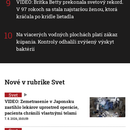
VIDEO: Britka Betty prekonala svetový rekord.
V 97 rokoch sa stala najstaršou ženou, ktorá
kráčala po krídle lietadla
Na viacerých vodných plochách platí zákaz
kúpania. Kontroly odhalili zvýšený výskyt
baktérií
Nové v rubrike Svet
Svet
VIDEO: Zemetrasenie v Japonsku
zastihlo lekárov uprostred operácie,
pacienta chránili vlastnými telami
7. 8. 2026, 15:01:59