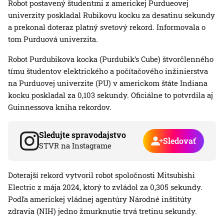
Robot postavený študentmi z americkej Purdueovej
univerzity poskladal Rubikovu kocku za desatinu sekundy
a prekonal doteraz platný svetový rekord. Informovala o
tom Purduová univerzita.
Robot Purdubikova kocka (Purdubik’s Cube) štvorčlenného
tímu študentov elektrického a počítačového inžinierstva
na Purduovej univerzite (PU) v americkom štáte Indiana
kocku poskladal za 0,103 sekundy. Oficiálne to potvrdila aj
Guinnessova kniha rekordov.
Sledujte spravodajstvo
Sledovať
STVR na Instagrame
Doterajší rekord vytvoril robot spoločnosti Mitsubishi
Electric z mája 2024, ktorý to zvládol za 0,305 sekundy.
Podľa americkej vládnej agentúry Národné inštitúty
zdravia (NIH) jedno žmurknutie trvá tretinu sekundy.