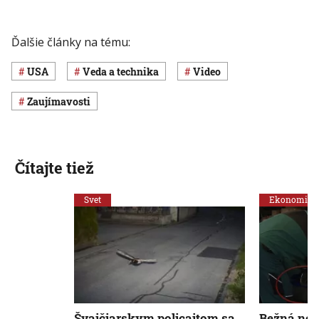
Ďalšie články na tému:
USA
Veda a technika
Video
Zaujímavosti
Čítajte tiež
Svet
Ekonomika
Švajčiarskym policajtom sa
Bežná neh