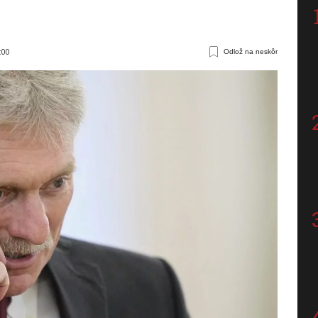
:00
Odlož na neskôr