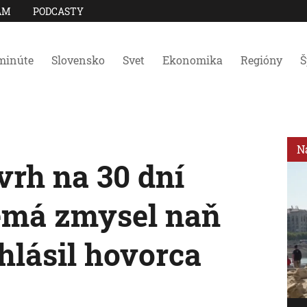
AM
PODCASTY
minúte
Slovensko
Svet
Ekonomika
Regióny
Š
N
vrh na 30 dní
nemá zmysel naň
yhlásil hovorca