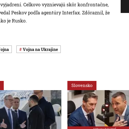
yjadrení. Celkovo vyznievajú skôr konfrontačne,
vedal Peskov podľa agentúry Interfax. Zdôraznil, že
ako je Rusko.
vojna
vojna na Ukrajine
Slovensko