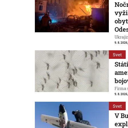
Nočn
vyži
obyt
Ode
Ukrajin
9. 8. 2026,
Svet
Stát
ame
bojo
Firma s
9. 8. 2026
Svet
V Bu
expl