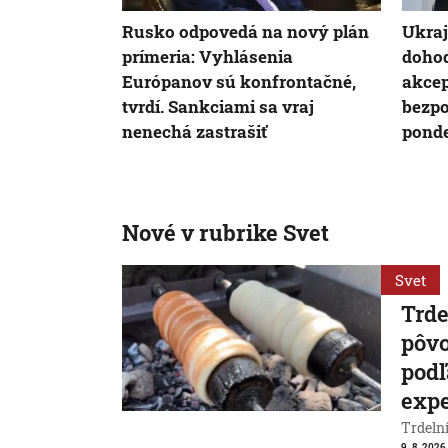
Rusko odpovedá na nový plán
Ukraj
prímeria: Vyhlásenia
dohod
Európanov sú konfrontačné,
akcep
tvrdí. Sankciami sa vraj
bezpo
nenechá zastrašiť
pond
Nové v rubrike Svet
Svet
Trde
pôvo
podľ
exp
Trdeln
9. 8. 2026