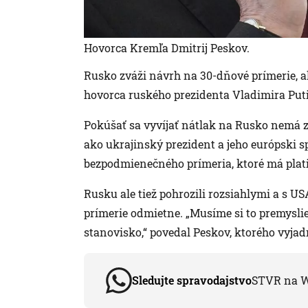
Hovorca Kremľa Dmitrij Peskov.
Rusko zváži návrh na 30-dňové prímerie, ale
hovorca ruského prezidenta Vladimira Puti
Pokúšať sa vyvíjať nátlak na Rusko nemá z
ako ukrajinský prezident a jeho európski s
bezpodmienečného prímeria, ktoré má platiť
Rusku ale tiež pohrozili rozsiahlymi a s 
prímerie odmietne. „Musíme si to premyslie
stanovisko,“ povedal Peskov, ktorého vyjad
Sledujte spravodajstvo
STVR na 