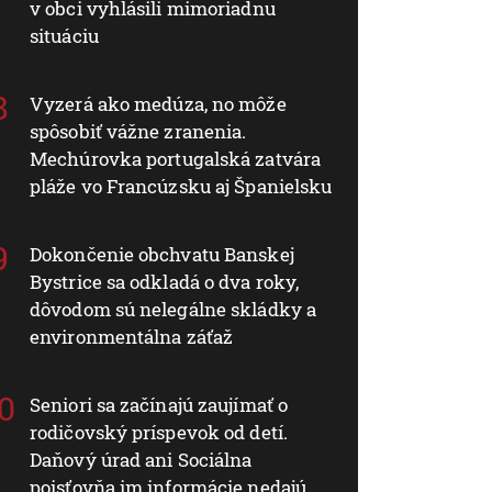
v obci vyhlásili mimoriadnu
situáciu
Vyzerá ako medúza, no môže
spôsobiť vážne zranenia.
Mechúrovka portugalská zatvára
pláže vo Francúzsku aj Španielsku
Dokončenie obchvatu Banskej
Bystrice sa odkladá o dva roky,
dôvodom sú nelegálne skládky a
environmentálna záťaž
Seniori sa začínajú zaujímať o
rodičovský príspevok od detí.
Daňový úrad ani Sociálna
poisťovňa im informácie nedajú