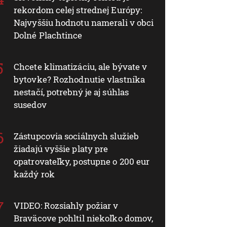
rekordom celej strednej Európy:
Najvyššiu hodnotu namerali v obci
Dolné Plachtince
Chcete klimatizáciu, ale bývate v
bytovke? Rozhodnutie vlastníka
nestačí, potrebný je aj súhlas
susedov
Zástupcovia sociálnych služieb
žiadajú vyššie platy pre
opatrovateľky, postupne o 200 eur
každý rok
VIDEO: Rozsiahly požiar v
Braväcove pohltil niekoľko domov,