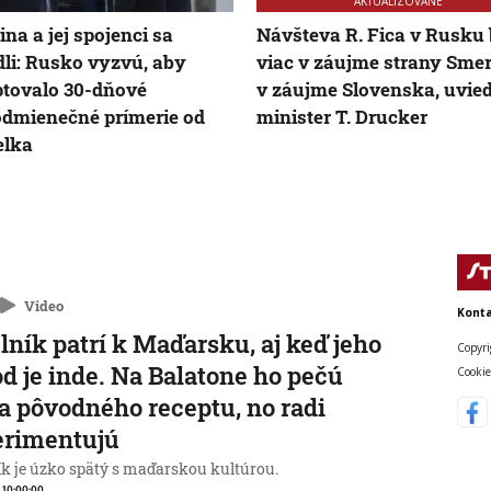
AKTUALIZOVANÉ
ina a jej spojenci sa
Návšteva R. Fica v Rusku 
li: Rusko vyzvú, aby
viac v záujme strany Sme
tovalo 30-dňové
v záujme Slovenska, uvied
dmienečné prímerie od
minister T. Drucker
elka
Video
Konta
lník patrí k Maďarsku, aj keď jeho
Copyri
d je inde. Na Balatone ho pečú
Cookie
a pôvodného receptu, no radi
erimentujú
ík je úzko spätý s maďarskou kultúrou.
, 10:00:00