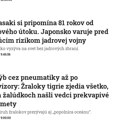
saki si pripomína 81 rokov od
ového útoku. Japonsko varuje pred
úcim rizikom jadrovej vojny
ko vyzýva na svet bez jadrových zbraní.
, 9:46:56
ýb cez pneumatiky až po
vízory: Žraloky tigrie zjedia všetko,
h žalúdkoch našli vedci prekvapivé
dmety
druh žralokov prezývajú aj „popolnica oceánu“.
, 9:00:00