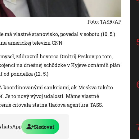
Foto: TASR/AP
 má vlastné stanovisko, povedal v sobotu (10. 5.)
na americkej televízii CNN.
mysel, zdôraznil hovorca Dmitrij Peskov po tom,
pojenci na dnešnej schôdzke v Kyjeve oznámili plán
 od pondelka (12. 5.).
USA koordinovanými sankciami, ak Moskva takéto
ť. Je to nový vývoj udalostí. Máme vlastné
renie citovala štátna tlačová agentúra TASS.
WhatsApp
Sledovať