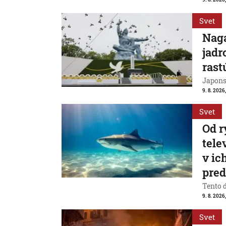
Svet
Naga
jadr
rast
Japons
9. 8. 2026
Svet
Od r
tele
v ic
pre
Tento 
9. 8. 2026
Svet