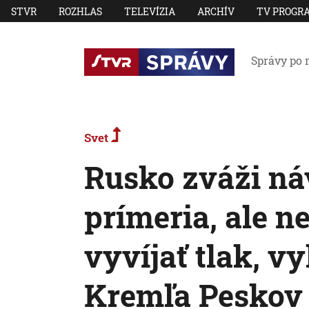
STVR
ROZHLAS
TELEVÍZIA
ARCHÍV
TV PROGR
Správy po 
Svet
Rusko zváži ná
prímeria, ale 
vyvíjať tlak, v
Kremľa Peskov