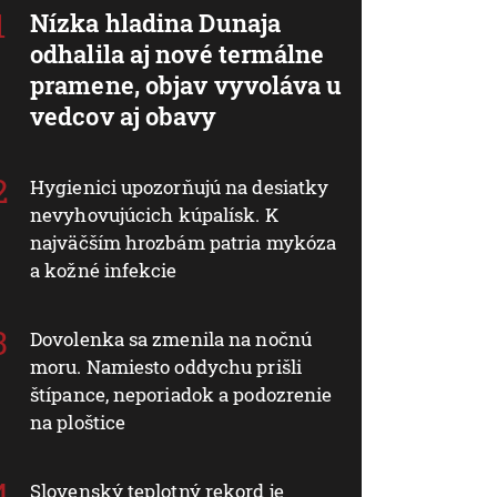
Nízka hladina Dunaja
odhalila aj nové termálne
pramene, objav vyvoláva u
vedcov aj obavy
Hygienici upozorňujú na desiatky
nevyhovujúcich kúpalísk. K
najväčším hrozbám patria mykóza
a kožné infekcie
Dovolenka sa zmenila na nočnú
moru. Namiesto oddychu prišli
štípance, neporiadok a podozrenie
na ploštice
Slovenský teplotný rekord je