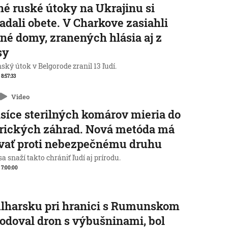
é ruské útoky na Ukrajinu si
adali obete. V Charkove zasiahli
né domy, zranených hlásia aj z
sy
ský útok v Belgorode zranil 13 ľudí.
 8:57:33
Video
isíce sterilných komárov mieria do
rických záhrad. Nová metóda má
vať proti nebezpečnému druhu
a snaží takto chrániť ľudí aj prírodu.
, 7:00:00
lharsku pri hranici s Rumunskom
odoval dron s výbušninami, bol