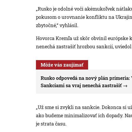
„Rusko je odolné voči akémukoľvek nátlak
pokusom o urovnanie konfliktu na Ukrajine
zbytočné,“ vyhlásil.
Hovorca Kremľa už skôr obvinil európske k
nenechá zastrašiť hrozbou sankcií, uviedol
Môže vás zaujímať
Rusko odpovedá na nový plán prímeria: 
Sankciami sa vraj nenechá zastrašiť
„Už sme si zvykli na sankcie. Dokonca si u
ako budeme minimalizovať ich dopady. Nauč
je strata času.