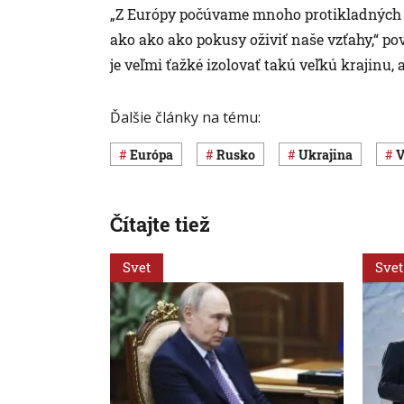
„Z Európy počúvame mnoho protikladných v
ako ako ako pokusy oživiť naše vzťahy,“ po
je veľmi ťažké izolovať takú veľkú krajinu, 
Ďalšie články na tému:
Európa
Rusko
Ukrajina
Čítajte tiež
Svet
Svet