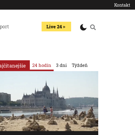
Kontakt
port
Live 24
24 hodín
3 dni
Týždeň
ajčítanejšie