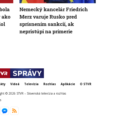
bola
Nemecký kancelár Friedrich
Účasť KĽDR 
r ako
Merz varuje Rusko pred
Ukrajine je
ol
sprísnením sankcií, ak
právom kraji
nepristúpi na prímerie
Kim Čong-u
kty
Videá
Televízia
Rozhlas
Aplikácie
O STVR
ght © 2026 STVR – Slovenská televízia a rozhlas
s