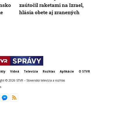
ensko
zaútočil raketami na Izrael,
by sa mohol
ie
hlásia obete aj zranených
prvýkrát od
vojny opäť z
kty
Videá
Televízia
Rozhlas
Aplikácie
O STVR
ght © 2026 STVR – Slovenská televízia a rozhlas
s