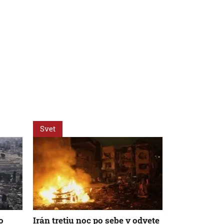
Svet
Svet
o
Irán tretiu noc po sebe v odvete
Počet jadrov