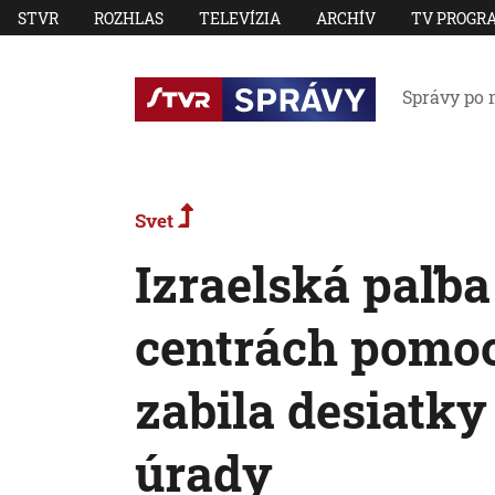
STVR
ROZHLAS
TELEVÍZIA
ARCHÍV
TV PROGR
Správy po 
Svet
Izraelská paľba
centrách pomo
zabila desiatky
úrady