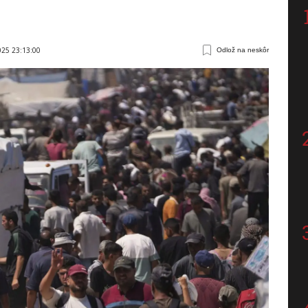
025 23:13:00
Odlož na neskôr