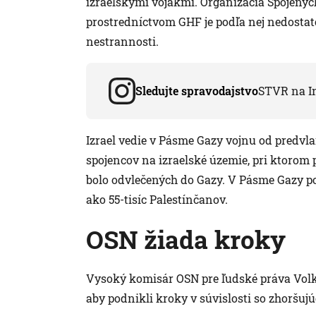
izraelskými vojakmi. Organizácia Spojenýc
prostredníctvom GHF je podľa nej nedosta
nestrannosti.
Sledujte spravodajstvo
STVR na I
Izrael vedie v Pásme Gazy vojnu od predvl
spojencov na izraelské územie, pri ktorom p
bolo odvlečených do Gazy. V Pásme Gazy po 
ako 55-tisíc Palestínčanov.
OSN žiada kroky
Vysoký komisár OSN pre ľudské práva Volke
aby podnikli kroky v súvislosti so zhoršu