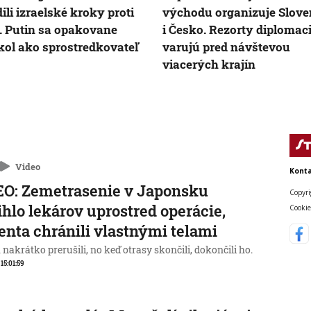
ili izraelské kroky proti
východu organizuje Slov
. Putin sa opakovane
i Česko. Rezorty diplomac
ol ako sprostredkovateľ
varujú pred návštevou
viacerých krajín
Video
Konta
O: Zemetrasenie v Japonsku
Copyri
ihlo lekárov uprostred operácie,
Cookie
enta chránili vlastnými telami
nakrátko prerušili, no keď otrasy skončili, dokončili ho.
 15:01:59