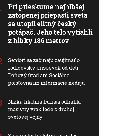
Pri prieskume najhlbšej
zatopenej priepasti sveta
sa utopil elitný český
potápač. Jeho telo vytiahli
z hĺbky 186 metrov
Seniori sa začínajú zaujímať o
rodičovský príspevok od detí.
Daňový úrad ani Sociálna
poisťovňa im informácie nedajú
Nízka hladina Dunaja odhalila
masívny vrak lode z druhej
svetovej vojny
Slovenský teplotný rekord je