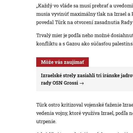
„Každý vo vláde sa musí prebrať a uvedomiť s
musia vyvinúť maximálny tlak na Izrael a H
povedal Türk na otvorení zasadnutia Rady 
Trvalý mier je podľa neho možné dosiahnuť
konfliktu a s Gazou ako súčasťou palestíns
Môže vás zaujímať
Izraelské strely zasiahli tri iránske jad
rady OSN Grossi
Türk ostro kritizoval vojenské ťaženie Izra
vedenia vojny, ktoré využíva Izrael, podľ
utrpenie.