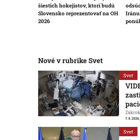
šiestich hokejistov, ktorí budú
odsúd
Slovensko reprezentovať na OH
Iránu
2026
ponúk
Nové v rubrike Svet
Svet
VIDE
zast
paci
Zákrok 
7. 8. 2026,
Svet