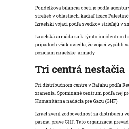
Pondelková bilancia obetí je podľa agentú
strelieb v oblastiach, kadiaľ tisíce Palest
Izraelskí vojaci podľa svedkov strieľajú v 
Izraelská armáda sa k týmto incidentom be
prípadoch však uviedla, že vojaci vypálili v
pozíciám izraelskej armády.
Tri centrá nestačia
Pri distribučnom centre v Rafahu podľa Reu
zranenia. Spomínané centrum podľa nej p
Humanitárna nadácia pre Gazu (GHF).
Izrael zveril zodpovednosť za distribúciu v
pásma, práve GHF. Táto organizácia prevádz