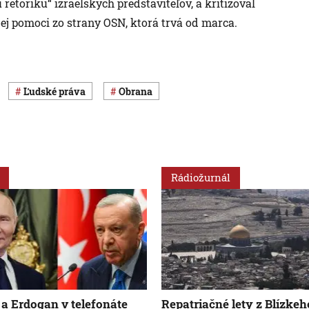
étoriku“ izraelských predstaviteľov, a kritizoval
 pomoci zo strany OSN, ktorá trvá od marca.
ľudské práva
obrana
Rádiožurnál
 a Erdogan v telefonáte
Repatriačné lety z Blízkeh