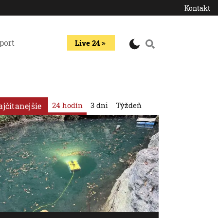
Kontakt
port
Live 24
24 hodín
3 dni
Týždeň
ajčítanejšie