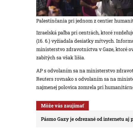
Palestínčania pri jednom z centier humani
Izraelská paľba pri centrách, ktoré rozde
(16. 6.) vyžiadala desiatky mŕtvych. Infor
ministerstvo zdravotníctva v Gaze, ktoré o
zabitých sa však líšia.
AP s odvolaním sa na ministerstvo zdravotn
Reuters rovnako s odvolaním sa na minister
najmenej polovica zomrela pri humanitárn
Môže vás zaujímať
Pásmo Gazy je odrezané od internetu aj pe