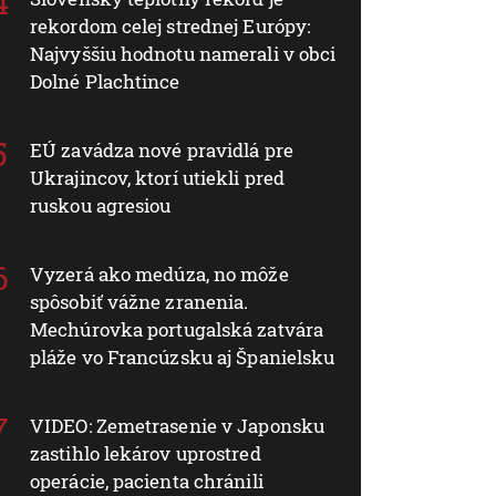
rekordom celej strednej Európy:
Najvyššiu hodnotu namerali v obci
Dolné Plachtince
EÚ zavádza nové pravidlá pre
Ukrajincov, ktorí utiekli pred
ruskou agresiou
Vyzerá ako medúza, no môže
spôsobiť vážne zranenia.
Mechúrovka portugalská zatvára
pláže vo Francúzsku aj Španielsku
VIDEO: Zemetrasenie v Japonsku
zastihlo lekárov uprostred
operácie, pacienta chránili