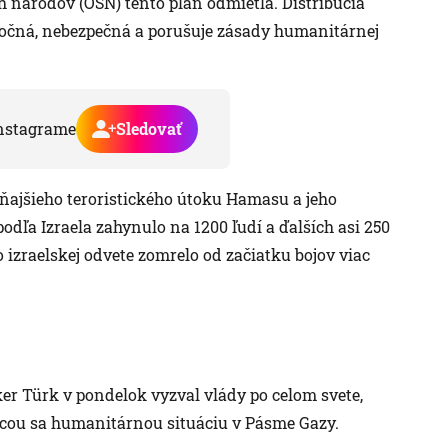
h národov (OSN) tento plán odmietla. Distribúcia
točná, nebezpečná a porušuje zásady humanitárnej
nstagrame
Sledovať
aňajšieho teroristického útoku Hamasu a jeho
odľa Izraela zahynulo na 1200 ľudí a ďalších asi 250
izraelskej odvete zomrelo od začiatku bojov viac
r Türk v pondelok vyzval vlády po celom svete,
júcou sa humanitárnou situáciu v Pásme Gazy.