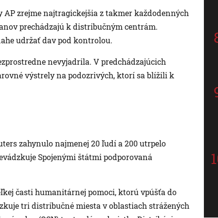
ry AP zrejme najtragickejšia z takmer každodenných
ínčanov prechádzajú k distribučným centrám.
snahe udržať dav pod kontrolou.
zprostredne nevyjadrila. V predchádzajúcich
arovné výstrely na podozrivých, ktorí sa blížili k
ters zahynulo najmenej 20 ľudí a 200 utrpelo
revádzkuje Spojenými štátmi podporovaná
eľkej časti humanitárnej pomoci, ktorú vpúšťa do
kuje tri distribučné miesta v oblastiach strážených