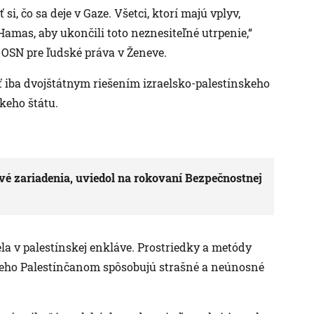
i, čo sa deje v Gaze. Všetci, ktorí majú vplyv,
amas, aby ukončili toto neznesiteľné utrpenie,“
OSN pre ľudské práva v Ženeve.
 iba dvojštátnym riešením izraelsko-palestínskeho
keho štátu.
rové zariadenia, uviedol na rokovaní Bezpečnostnej
ela v palestínskej enkláve. Prostriedky a metódy
a neho Palestínčanom spôsobujú strašné a neúnosné