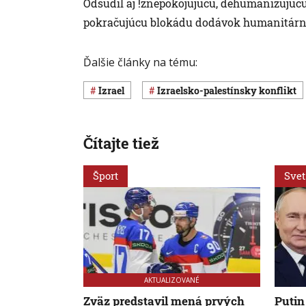
Odsúdil aj !znepokojujúcu, dehumanizujúcu r
pokračujúcu blokádu dodávok humanitárnej
Ďalšie články na tému:
Izrael
izraelsko-palestínsky konflikt
Čítajte tiež
Šport
Svet
AKTUALIZOVANÉ
Zväz predstavil mená prvých
Putin