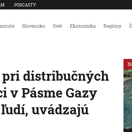
AM
PODCASTY
minúte
Slovensko
Svet
Ekonomika
Regióny
Š
N
 pri distribučných
ci v Pásme Gazy
 ľudí, uvádzajú