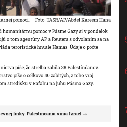
tárnej pomoci.
Foto: TASR/AP/Abdel Kareem Hana
ľujú humanitárnu pomoc v Pásme Gazy si v pondelok
mujú o tom agentúry AP a Reuters s odvolaním sa na
vláda teroristické hnutie Hamas. Údaje o počte
íctva píše, že streľba zabila 38 Palestínčanov.
stvo píše o celkovo 40 zabitých, z toho vraj
om stredisku v Rafahu na juhu Pásma Gazy.
vnej linky. Palestínčania vinia Izrael