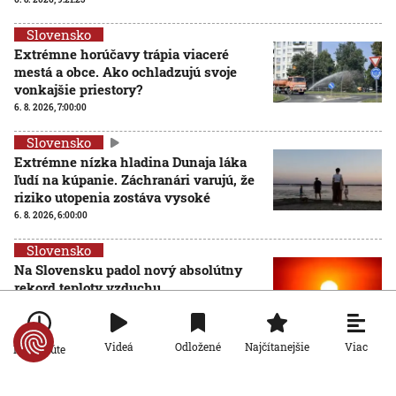
Slovensko
Extrémne horúčavy trápia viaceré
mestá a obce. Ako ochladzujú svoje
vonkajšie priestory?
6. 8. 2026, 7:00:00
Slovensko
Extrémne nízka hladina Dunaja láka
ľudí na kúpanie. Záchranári varujú, že
riziko utopenia zostáva vysoké
6. 8. 2026, 6:00:00
Slovensko
Na Slovensku padol nový absolútny
rekord teploty vzduchu
5. 8. 2026, 17:26:51
Viac
Videá
Odložené
Najčítanejšie
Po minúte