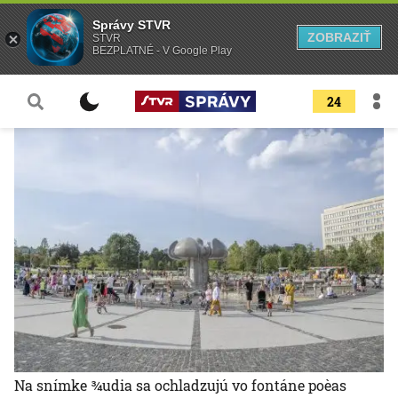
Správy STVR
ZOBRAZIŤ
STVR
BEZPLATNÉ - V Google Play
24
Na snímke ¾udia sa ochladzujú vo fontáne poèas