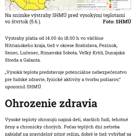
Na snímke výstrahy SHMÚ pred vysokými teplotami
vo štvrtok (5.6.).
Foto: SHMÚ
Výstrahy platia od 14.00 do 18.00 h vo väčšine
Nitrianskeho kraja, tiež v okrese Bratislava, Pezinok,
Senec, Lučenec, Rimavská Sobota, Veľký Krtíš, Dunajská
Streda a Galanta.
„Vysoká teplota predstavuje potenciálne nebezpečenstvo
pre ľudské zdravie, fyzické aktivity a tvorbu požiarov,“
upozornil SHMÚ.
Ohrozenie zdravia
Vysoké teploty ohrozujú najmä deti, starších ľudí, tehotné
ženy a chronicky chorých. Počas teplých dní netreba
zabúdať na pravidelný pitný režim, dobré je tiež vyhýbať sa