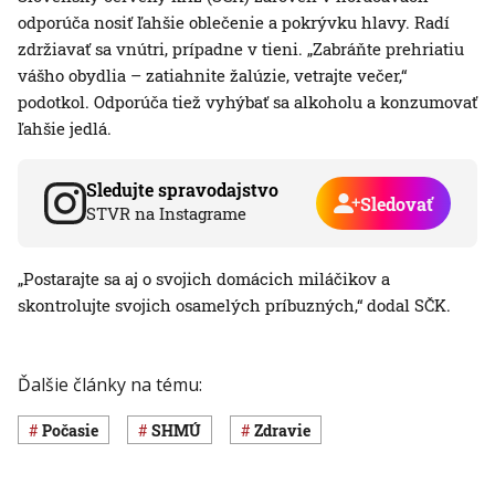
odporúča nosiť ľahšie oblečenie a pokrývku hlavy. Radí
zdržiavať sa vnútri, prípadne v tieni. „Zabráňte prehriatiu
vášho obydlia – zatiahnite žalúzie, vetrajte večer,“
podotkol. Odporúča tiež vyhýbať sa alkoholu a konzumovať
ľahšie jedlá.
Sledujte spravodajstvo
Sledovať
STVR na Instagrame
„Postarajte sa aj o svojich domácich miláčikov a
skontrolujte svojich osamelých príbuzných,“ dodal SČK.
Ďalšie články na tému:
Počasie
SHMÚ
Zdravie