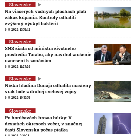
Slovensko
Na viacerých vodných plochách platí
zákaz kúpania. Kontroly odhalili
zvýšený výskyt baktérií
6. 8. 2026, 13:38:42
Slovensko
SNS žiada od ministra životného
prostredia Tarabu, aby navrhol zrušenie
uznesení k zonáciám
6. 8. 2026, 11:27:26
Slovensko
Nízka hladina Dunaja odhalila masívny
vrak lode z druhej svetovej vojny
6. 8. 2026, 10:33:39
Slovensko
Po horúčavách hrozia búrky: V
desiatich okresoch večer, v značnej
časti Slovenska počas piatka
6. 8. 2026, 9:21:23