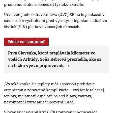
priamemu slnku a obmedziť fyzickú aktivitu.
Úrad verejného zdravotníctva (ÚVZ) SR na to poukázal v
súvislosti s výstrahami pred vysokými teplotami, ktoré vo
štvrtok (5. 6.) platia vo viacerých okresoch.
Môže vás zaujímať
Prvá Slovenka, ktorá preplávala kilometer vo
vodách Arktídy: Soňa Rebrová prezradila, ako sa
na ťažkú výzvu pripravovala
„Vysoké vonkajšie teploty môžu spôsobiť prehriatie
organizmu a zdravotné komplikácie – zvýšenie telesnej
teploty, malátnosť, ospalosť, bolesti hlavy, závraty,
nevoľnosť či zvracanie,“ upozornil úrad.
Slovenský červený kríž (SČK) zároveň v horúčavách