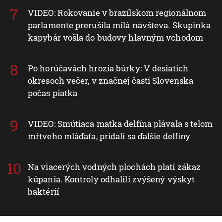
VIDEO: Rokovanie v brazílskom regionálnom
parlamente prerušila milá návšteva. Skupinka
kapybár vošla do budovy hlavným vchodom
Po horúčavách hrozia búrky: V desiatich
okresoch večer, v značnej časti Slovenska
počas piatka
VIDEO: Smútiaca matka delfína plávala s telom
mŕtveho mláďaťa, pridali sa ďalšie delfíny
Na viacerých vodných plochách platí zákaz
kúpania. Kontroly odhalili zvýšený výskyt
baktérií