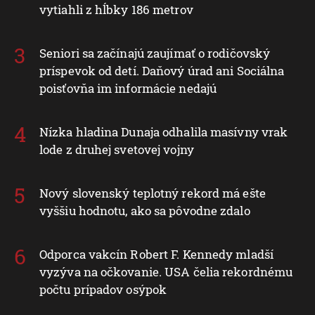
vytiahli z hĺbky 186 metrov
Seniori sa začínajú zaujímať o rodičovský
príspevok od detí. Daňový úrad ani Sociálna
poisťovňa im informácie nedajú
Nízka hladina Dunaja odhalila masívny vrak
lode z druhej svetovej vojny
Nový slovenský teplotný rekord má ešte
vyššiu hodnotu, ako sa pôvodne zdalo
Odporca vakcín Robert F. Kennedy mladší
vyzýva na očkovanie. USA čelia rekordnému
počtu prípadov osýpok