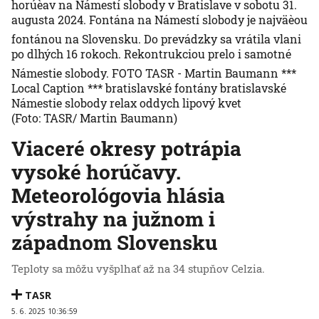
horúèav na Námestí slobody v Bratislave v sobotu 31.
augusta 2024. Fontána na Námestí slobody je najväèou
fontánou na Slovensku. Do prevádzky sa vrátila vlani
po dlhých 16 rokoch. Rekontrukciou prelo i samotné
Námestie slobody. FOTO TASR - Martin Baumann ***
Local Caption *** bratislavské fontány bratislavské
Námestie slobody relax oddych lipový kvet
(Foto: TASR/ Martin Baumann)
Viaceré okresy potrápia
vysoké horúčavy.
Meteorológovia hlásia
výstrahy na južnom i
západnom Slovensku
Teploty sa môžu vyšplhať až na 34 stupňov Celzia.
TASR
5. 6. 2025 10:36:59