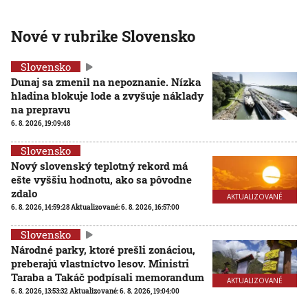
Nové v rubrike Slovensko
Slovensko
Dunaj sa zmenil na nepoznanie. Nízka
hladina blokuje lode a zvyšuje náklady
na prepravu
6. 8. 2026, 19:09:48
Slovensko
Nový slovenský teplotný rekord má
ešte vyššiu hodnotu, ako sa pôvodne
zdalo
AKTUALIZOVANÉ
6. 8. 2026, 14:59:28
Aktualizované:
6. 8. 2026, 16:57:00
Slovensko
Národné parky, ktoré prešli zonáciou,
preberajú vlastníctvo lesov. Ministri
Taraba a Takáč podpísali memorandum
AKTUALIZOVANÉ
6. 8. 2026, 13:53:32
Aktualizované:
6. 8. 2026, 19:04:00