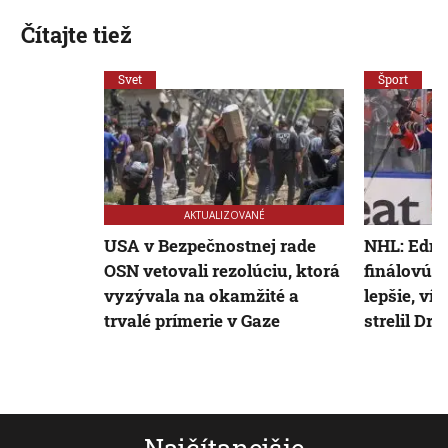
Čítajte tiež
Svet
Šport
AKTUALIZOVANÉ
USA v Bezpečnostnej rade
NHL: Edmo
OSN vetovali rezolúciu, ktorá
finálovú s
vyzývala na okamžité a
lepšie, ví
trvalé prímerie v Gaze
strelil Drai
Najčítanejšie