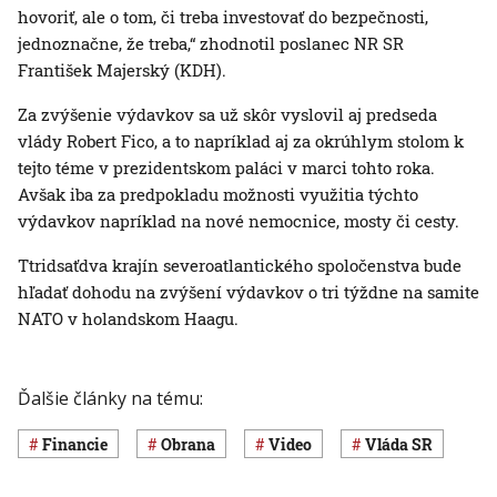
hovoriť, ale o tom, či treba investovať do bezpečnosti,
jednoznačne, že treba,“ zhodnotil poslanec NR SR
František Majerský (KDH).
Za zvýšenie výdavkov sa už skôr vyslovil aj predseda
vlády Robert Fico, a to napríklad aj za okrúhlym stolom k
tejto téme v prezidentskom paláci v marci tohto roka.
Avšak iba za predpokladu možnosti využitia týchto
výdavkov napríklad na nové nemocnice, mosty či cesty.
Ttridsaťdva krajín severoatlantického spoločenstva bude
hľadať dohodu na zvýšení výdavkov o tri týždne na samite
NATO v holandskom Haagu.
Ďalšie články na tému:
Financie
obrana
Video
vláda SR