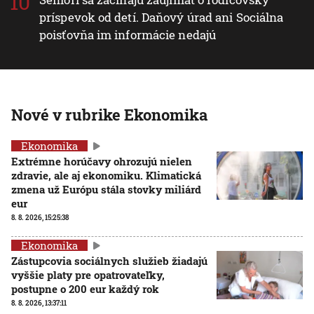
príspevok od detí. Daňový úrad ani Sociálna
poisťovňa im informácie nedajú
Nové v rubrike Ekonomika
Ekonomika
Extrémne horúčavy ohrozujú nielen
zdravie, ale aj ekonomiku. Klimatická
zmena už Európu stála stovky miliárd
eur
8. 8. 2026, 15:25:38
Ekonomika
Zástupcovia sociálnych služieb žiadajú
vyššie platy pre opatrovateľky,
postupne o 200 eur každý rok
8. 8. 2026, 13:37:11