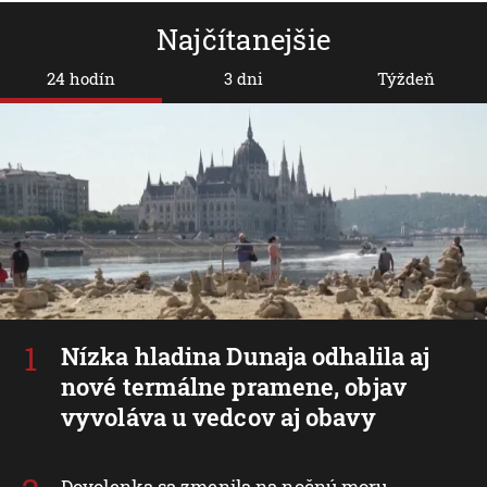
Najčítanejšie
24 hodín
3 dni
Týždeň
Nízka hladina Dunaja odhalila aj
nové termálne pramene, objav
vyvoláva u vedcov aj obavy
Dovolenka sa zmenila na nočnú moru.