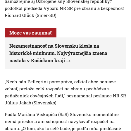
Samozrejme aj Ozbrojené sily Slovenskej republiky,“
podotkol predseda Výboru NR SR pre obranu a bezpečnosť
Richard Glück (Smer-SD).
Môže vás zaujímať
Nezamestnanosť na Slovensku klesla na
historické minimum. Najvýraznejšia zmena
nastala v Košickom kraji
„Nech pán Pellegrini porozpráva, odkiaľ chce peniaze
zobrať, pretože celý rozpočet na obranu pochádza z
peňaženiek obyčajných ľudí,“ poznamenal poslanec NR SR
Július Jakab (Slovensko).
Podľa Mariána Viskupiča (SaS) Slovensko momentálne
nemá priestor a ani schopnosť navyšovať rozpočet na
obranu. „O tom, ako to celé bude, je podľa mňa predčasné