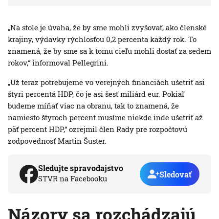
„Na stole je úvaha, že by sme mohli zvyšovať, ako členské
krajiny, výdavky rýchlosťou 0,2 percenta každý rok. To
znamená, že by sme sa k tomu cieľu mohli dostať za sedem
rokov,“ informoval Pellegrini.
„Už teraz potrebujeme vo verejných financiách ušetriť asi
štyri percentá HDP, čo je asi šesť miliárd eur. Pokiaľ
budeme míňať viac na obranu, tak to znamená, že
namiesto štyroch percent musíme niekde inde ušetriť až
päť percent HDP,“ ozrejmil člen Rady pre rozpočtovú
zodpovednosť Martin Šuster.
Sledujte spravodajstvo
Sledovať
STVR na Facebooku
Názory sa rozchádzajú