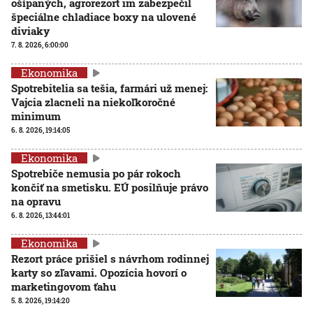
ošípaných, agrorezort im zabezpečil
špeciálne chladiace boxy na ulovené
diviaky
7. 8. 2026, 6:00:00
Ekonomika
Spotrebitelia sa tešia, farmári už menej:
Vajcia zlacneli na niekoľkoročné
minimum
6. 8. 2026, 19:14:05
Ekonomika
Spotrebiče nemusia po pár rokoch
končiť na smetisku. EÚ posilňuje právo
na opravu
6. 8. 2026, 13:44:01
Ekonomika
Rezort práce prišiel s návrhom rodinnej
karty so zľavami. Opozícia hovorí o
marketingovom ťahu
5. 8. 2026, 19:14:20