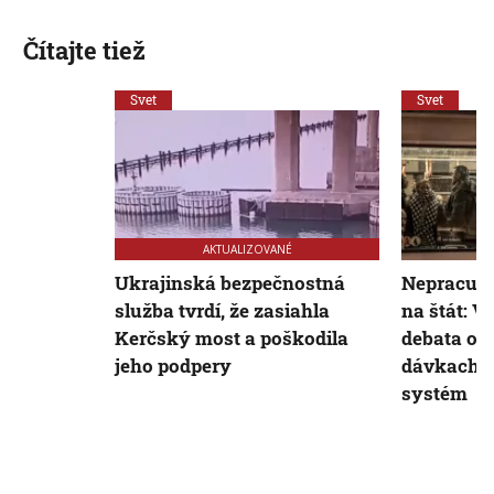
Čítajte tiež
Svet
Svet
AKTUALIZOVANÉ
Ukrajinská bezpečnostná
Nepracujú,
služba tvrdí, že zasiahla
na štát: 
Kerčský most a poškodila
debata o 
jeho podpery
dávkach, n
systém