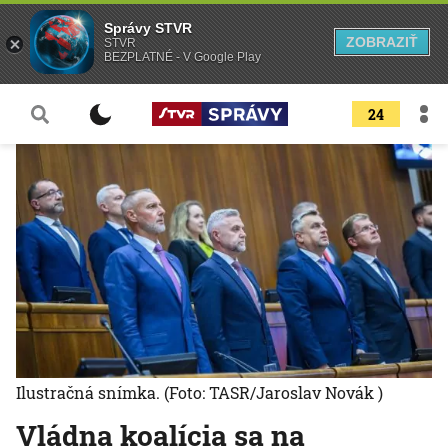
Správy STVR
ZOBRAZIŤ
STVR
BEZPLATNÉ - V Google Play
24
Ilustračná snímka.
(Foto: TASR/Jaroslav Novák )
Vládna koalícia sa na