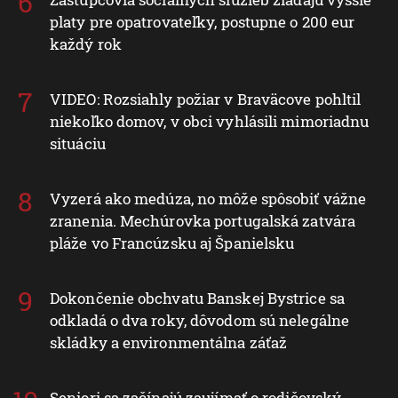
platy pre opatrovateľky, postupne o 200 eur
každý rok
VIDEO: Rozsiahly požiar v Braväcove pohltil
niekoľko domov, v obci vyhlásili mimoriadnu
situáciu
Vyzerá ako medúza, no môže spôsobiť vážne
zranenia. Mechúrovka portugalská zatvára
pláže vo Francúzsku aj Španielsku
Dokončenie obchvatu Banskej Bystrice sa
odkladá o dva roky, dôvodom sú nelegálne
skládky a environmentálna záťaž
Seniori sa začínajú zaujímať o rodičovský