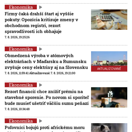
Ekonomika
Firmy čaká drahší štart aj vyššie
pokuty: Opozícia kritizuje zmeny v
obchodnom registri, rezort
spravodlivosti ich obhajuje
7. 8. 2026, 19:25:26
Ekonomika
Obmedzená výroba v atómových
elektrárňach v Maďarsku a Rumunsku
zvyšuje ceny elektriny aj na Slovensku
AKTUALIZOVANÉ
7. 8. 2026, 11:59:41
Aktualizované:
7. 8. 2026, 19:21:00
Ekonomika
Rezort financií chce znížiť prémiu na
stavebné sporenie. Po novom si sporiteľ
bude musieť ušetriť väčšiu sumu peňazí
7. 8. 2026, 10:34:48
Ekonomika
Poľovníci bojujú proti africkému moru