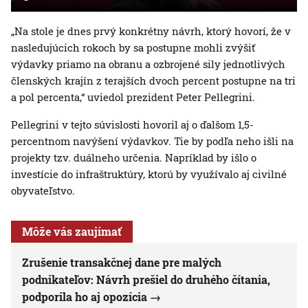
„Na stole je dnes prvý konkrétny návrh, ktorý hovorí, že v
nasledujúcich rokoch by sa postupne mohli zvýšiť
výdavky priamo na obranu a ozbrojené sily jednotlivých
členských krajín z terajších dvoch percent postupne na tri
a pol percenta,“ uviedol prezident Peter Pellegrini.
Pellegrini v tejto súvislosti hovoril aj o ďalšom 1,5-
percentnom navýšení výdavkov. Tie by podľa neho išli na
projekty tzv. duálneho určenia. Napríklad by išlo o
investície do infraštruktúry, ktorú by využívalo aj civilné
obyvateľstvo.
Môže vás zaujímať
Zrušenie transakčnej dane pre malých
podnikateľov: Návrh prešiel do druhého čítania,
podporila ho aj opozícia