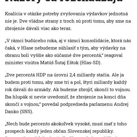
Koalícia v otázke potreby zvyšovania výdavkov jednotná
nie je. Dve vládne strany z troch sú proti tomu, aby sme na
zbrojenie dávali viac ako teraz.
„V rámci budúceho roka, aj v rámci konsolidácie, ktorá nás
čaká, v Hlase nebudeme súhlasiť s tým, aby výdavky na
obranu boli vyššie ako súčasné dve percentá,“ reagoval
minister vnútra Matúš Šutaj Eštok (Hlas-SD).
„Dve percentá HDP na úrovni 2,4 miliardy stačia. Ale ja
budem proti tomu, aby sme tri a pol, štyri miliardy každý
rok dávali do armády. Ak budeme zbrojiť, skončí to vojnou.
Iba hlupák si nevie uvedomiť, že zbrojenie na konci dňa
skončí s vojnou,“ povedal podpredseda parlamenu Andrej
Danko (SNS).
„Nech bude percento akokoľvek vysoké, musí mať z toho
prospech každý jeden občan Slovenskej republiky.