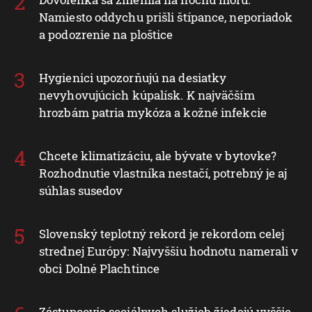
Namiesto oddychu prišli štípance, neporiadok
a podozrenie na ploštice
Hygienici upozorňujú na desiatky
nevyhovujúcich kúpalísk. K najväčším
hrozbám patria mykóza a kožné infekcie
Chcete klimatizáciu, ale bývate v bytovke?
Rozhodnutie vlastníka nestačí, potrebný je aj
súhlas susedov
Slovenský teplotný rekord je rekordom celej
strednej Európy: Najvyššiu hodnotu namerali v
obci Dolné Plachtince
Zástupcovia sociálnych služieb žiadajú vyššie