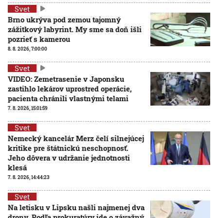
Svet
Brno ukrýva pod zemou tajomný
zážitkový labyrint. My sme sa doň išli
pozrieť s kamerou
8. 8. 2026, 7:00:00
Svet
VIDEO: Zemetrasenie v Japonsku
zastihlo lekárov uprostred operácie,
pacienta chránili vlastnými telami
7. 8. 2026, 15:01:59
Svet
Nemecký kancelár Merz čelí silnejúcej
kritike pre štátnickú neschopnosť.
Jeho dôvera v udržanie jednotnosti
klesá
7. 8. 2026, 14:44:23
Svet
Na letisku v Lipsku našli najmenej dva
drony. Podľa prokuratúry ide o závažný