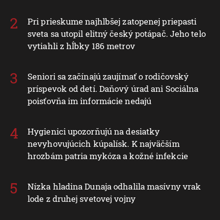
Pri prieskume najhlbšej zatopenej priepasti
sveta sa utopil elitný český potápač. Jeho telo
vytiahli z hĺbky 186 metrov
Seniori sa začínajú zaujímať o rodičovský
príspevok od detí. Daňový úrad ani Sociálna
poisťovňa im informácie nedajú
Hygienici upozorňujú na desiatky
nevyhovujúcich kúpalísk. K najväčším
hrozbám patria mykóza a kožné infekcie
Nízka hladina Dunaja odhalila masívny vrak
lode z druhej svetovej vojny