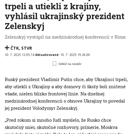
trpeli a utiekli z krajiny,
vyhlásil ukrajinský prezident
Zelenskyj
Zelenskyj vystúpil na medzinárodnej konferencii v Ríme.
ČTK
,
STVR
10. 7. 2025 12:05:14
Aktualizované:
10. 7. 2025 19:26:00
Odlož na neskôr
Ruský prezident Vladimir Putin chce, aby Ukrajinci trpeli,
aby utiekli z Ukrajiny a aby domovy či školy boli zničené
všade, nielen blízko frontovej línie. Na dnešnej
medzinárodnej konferencii o obnove Ukrajiny to povedal
jej prezident Volodymyr Zelenskyj.
„Pred rokom si mnoho ľudí myslelo, že Rusko chce
skutočný mier, skutočné rozhovory, prímerie, Moskva