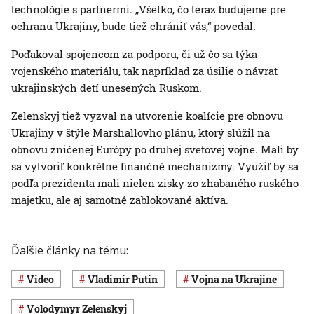
technológie s partnermi. „Všetko, čo teraz budujeme pre
ochranu Ukrajiny, bude tiež chrániť vás,“ povedal.
Poďakoval spojencom za podporu, či už čo sa týka
vojenského materiálu, tak napríklad za úsilie o návrat
ukrajinských detí unesených Ruskom.
Zelenskyj tiež vyzval na utvorenie koalície pre obnovu
Ukrajiny v štýle Marshallovho plánu, ktorý slúžil na
obnovu zničenej Európy po druhej svetovej vojne. Mali by
sa vytvoriť konkrétne finančné mechanizmy. Využiť by sa
podľa prezidenta mali nielen zisky zo zhabaného ruského
majetku, ale aj samotné zablokované aktíva.
Ďalšie články na tému:
Video
Vladimir Putin
vojna na Ukrajine
Volodymyr Zelenskyj