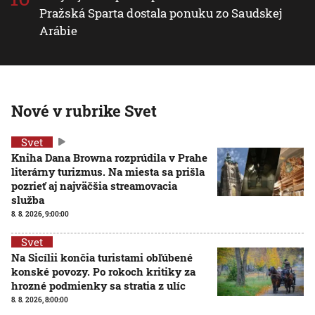
Pražská Sparta dostala ponuku zo Saudskej
Arábie
Nové v rubrike Svet
Svet
Kniha Dana Browna rozprúdila v Prahe
literárny turizmus. Na miesta sa prišla
pozrieť aj najväčšia streamovacia
služba
8. 8. 2026, 9:00:00
Svet
Na Sicílii končia turistami obľúbené
konské povozy. Po rokoch kritiky za
hrozné podmienky sa stratia z ulíc
8. 8. 2026, 8:00:00