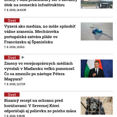
útok na nemeckú infraštruktúru
7. 8. 2026, 14:43:39
Svet
Vyzerá ako medúza, no môže spôsobiť
vážne zranenia. Mechúrovka
portugalská zatvára pláže vo
Francúzsku aj Španielsku
7. 8. 2026, 13:15:11
Svet
Zmeny vo verejnoprávnych médiách
vyvolali v Maďarsku veľkú pozornosť.
Čo sa zmenilo po nástupe Pétera
Magyara?
7. 8. 2026, 11:17:29
Svet
Bizarný recept na ochranu pred
horúčavami: V Severnej Kórei
odporúčajú aj polievku zo psieho mäsa
7. 8. 2026, 9:39:55