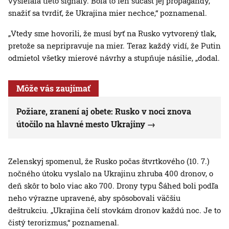
vysielala tieto signály. Bola to len súčasť jej propagandy,
snažiť sa tvrdiť, že Ukrajina mier nechce,“ poznamenal.
„Vtedy sme hovorili, že musí byť na Rusko vytvorený tlak,
pretože sa nepripravuje na mier. Teraz každý vidí, že Putin
odmietol všetky mierové návrhy a stupňuje násilie, „dodal.
Môže vás zaujímať
Požiare, zranení aj obete: Rusko v noci znova
útočilo na hlavné mesto Ukrajiny
Zelenskyj spomenul, že Rusko počas štvrtkového (10. 7.)
nočného útoku vyslalo na Ukrajinu zhruba 400 dronov, o
deň skôr to bolo viac ako 700. Drony typu Šáhed boli podľa
neho výrazne upravené, aby spôsobovali väčšiu
deštrukciu. „Ukrajina čelí stovkám dronov každú noc. Je to
čistý terorizmus,“ poznamenal.