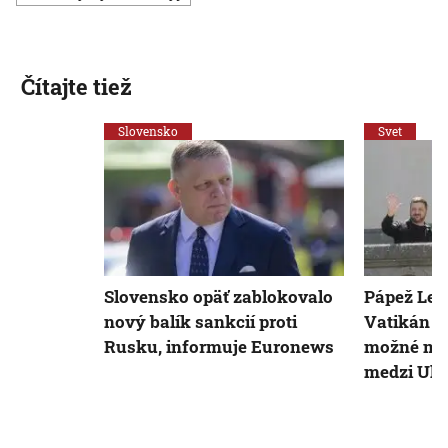
Čítajte tiež
Slovensko
Svet
Slovensko opäť zablokovalo
Pápež Lev
nový balík sankcií proti
Vatikán a
Rusku, informuje Euronews
možné mie
medzi Ukr