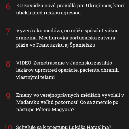
EÚ zavádza nové pravidlá pre Ukrajincov, ktorí
utiekli pred ruskou agresiou
Vyzerá ako medúza, no môže spôsobiť vážne
zranenia. Mechúrovka portugalská zatvára
pláže vo Francúzsku aj Španielsku
VIDEO: Zemetrasenie v Japonsku zastihlo
lekárov uprostred operácie, pacienta chránili
vlastnými telami
Zmeny vo verejnoprávnych médiách vyvolali v
Maďarsku veľkú pozornosť. Čo sa zmenilo po
nástupe Pétera Magyara?
Schyľuje sa k prestupu Lukáša Haraslína?