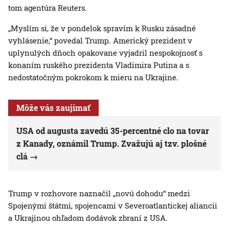
tom agentúra Reuters.
„Myslím si, že v pondelok spravím k Rusku zásadné
vyhlásenie,“ povedal Trump. Americký prezident v
uplynulých dňoch opakovane vyjadril nespokojnosť s
konaním ruského prezidenta Vladimira Putina a s
nedostatočným pokrokom k mieru na Ukrajine.
Môže vás zaujímať
USA od augusta zavedú 35-percentné clo na tovar
z Kanady, oznámil Trump. Zvažujú aj tzv. plošné
clá
Trump v rozhovore naznačil „novú dohodu“ medzi
Spojenými štátmi, spojencami v Severoatlantickej aliancii
a Ukrajinou ohľadom dodávok zbraní z USA.