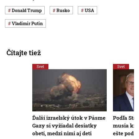
Donald Trump
Rusko
USA
Vladimir Putin
Čítajte tiež
Svet
Svet
Ďalší izraelský útok v Pásme
Podľa Sta
Gazy si vyžiadal desiatky
musia kra
obetí, medzi nimi aj deti
ešte pod v