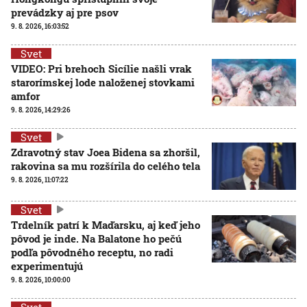
prevádzky aj pre psov
9. 8. 2026, 16:03:52
Svet
VIDEO: Pri brehoch Sicílie našli vrak
starorímskej lode naloženej stovkami
amfor
9. 8. 2026, 14:29:26
Svet
Zdravotný stav Joea Bidena sa zhoršil,
rakovina sa mu rozšírila do celého tela
9. 8. 2026, 11:07:22
Svet
Trdelník patrí k Maďarsku, aj keď jeho
pôvod je inde. Na Balatone ho pečú
podľa pôvodného receptu, no radi
experimentujú
9. 8. 2026, 10:00:00
Svet