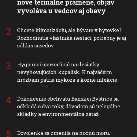
nové termálne pramene, objav
vyvoláva u vedcov aj obavy
Chcete klimatizáciu, ale bývate v bytovke?
Rozhodnutie vlastníka nestačí, potrebný je aj
súhlas susedov
Hygienici upozorňujú na desiatky
nevyhovujúcich kúpalísk. K najväčším
hrozbám patria mykóza a kožné infekcie
Dokončenie obchvatu Banskej Bystrice sa
odkladá o dva roky, dôvodom sú nelegálne
skládky a environmentálna záťaž
Dovolenka sa zmenila na nočnú moru.