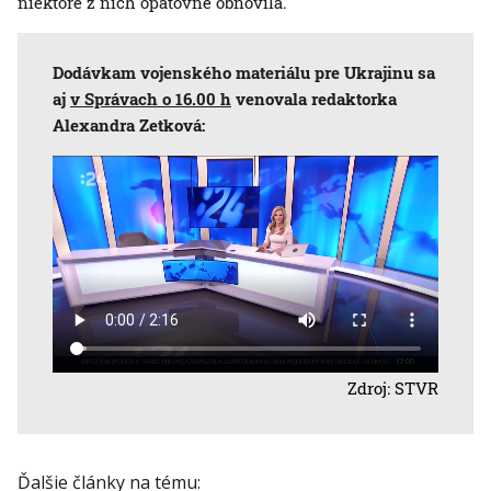
niektoré z nich opätovne obnovila.
Dodávkam vojenského materiálu pre Ukrajinu sa
aj
v Správach o 16.00 h
venovala redaktorka
Alexandra Zetková:
Zdroj: STVR
Ďalšie články na tému: