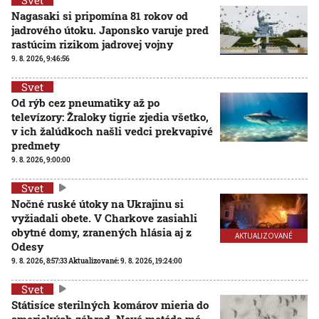
Nagasaki si pripomína 81 rokov od
jadrového útoku. Japonsko varuje pred
rastúcim rizikom jadrovej vojny
9. 8. 2026, 9:46:56
Svet
Od rýb cez pneumatiky až po
televízory: Žraloky tigrie zjedia všetko,
v ich žalúdkoch našli vedci prekvapivé
predmety
9. 8. 2026, 9:00:00
Svet
Nočné ruské útoky na Ukrajinu si
vyžiadali obete. V Charkove zasiahli
obytné domy, zranených hlásia aj z
AKTUALIZOVANÉ
Odesy
9. 8. 2026, 8:57:33
Aktualizované:
9. 8. 2026, 19:24:00
Svet
Státisíce sterilných komárov mieria do
amerických záhrad. Nová metóda má