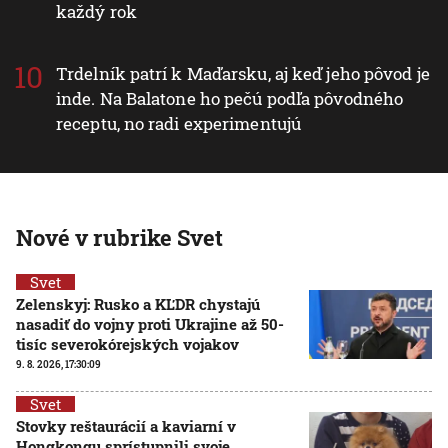
každý rok
Trdelník patrí k Maďarsku, aj keď jeho pôvod je
inde. Na Balatone ho pečú podľa pôvodného
receptu, no radi experimentujú
Nové v rubrike Svet
Svet
Zelenskyj: Rusko a KĽDR chystajú
nasadiť do vojny proti Ukrajine až 50-
tisíc severokórejských vojakov
9. 8. 2026, 17:30:09
Svet
Stovky reštaurácií a kaviarní v
Hongkongu sprístupnili svoje