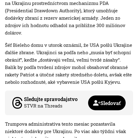
na Ukrajinu prostredníctvom mechanizmu PDA
(Presidential Drawdown Authority), ktorý umožňuje
dodávky zbraní z rezerv americkej armády. Jeden zo
zdrojov ich hodnotu odhadol na približne 300 miliónov
dolárov.
Šéf Bieleho domu v utorok oznámil, že USA pošlú Ukrajine
ďalšie zbrane. Ukrajinci sa podľa neho „musia byť schopní
obrániť“, keďže „dostávajú veľmi, veľmi tvrdé zásahy“.
Balík by podľa tvrdení zdrojov mohol obsahovať obranné
rakety Patriot a útočné rakety stredného doletu, avšak ešte
nebolo rozhodnuté, aké vybavenie USA pošlú Kyjevu.
Sledujte spravodajstvo
Sledovať
STVR na Threads
Trumpova administratíva tento mesiac pozastavila
niektoré dodávky pre Ukrajinu. Po viac ako týždni však