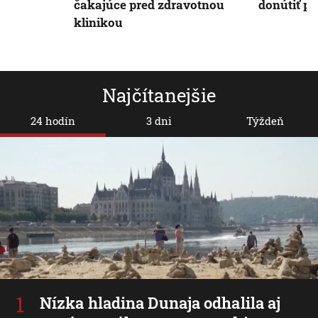
čakajúce pred zdravotnou
donútiť pr
klinikou
Najčítanejšie
24 hodín
3 dni
Týždeň
Nízka hladina Dunaja odhalila aj