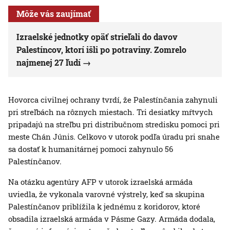
Môže vás zaujímať
Izraelské jednotky opäť strieľali do davov
Palestíncov, ktorí išli po potraviny. Zomrelo
najmenej 27 ľudí
Hovorca civilnej ochrany tvrdí, že Palestínčania zahynuli
pri streľbách na rôznych miestach. Tri desiatky mŕtvych
pripadajú na streľbu pri distribučnom stredisku pomoci pri
meste Chán Júnis. Celkovo v utorok podľa úradu pri snahe
sa dostať k humanitárnej pomoci zahynulo 56
Palestínčanov.
Na otázku agentúry AFP v utorok izraelská armáda
uviedla, že vykonala varovné výstrely, keď sa skupina
Palestínčanov priblížila k jednému z koridorov, ktoré
obsadila izraelská armáda v Pásme Gazy. Armáda dodala,