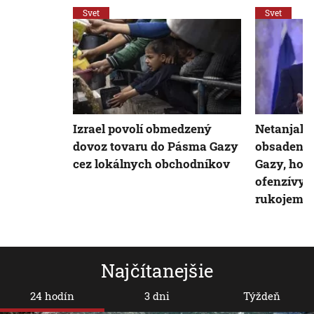
Svet
Svet
Izrael povolí obmedzený
Netanjahu
dovoz tovaru do Pásma Gazy
obsadeniu
cez lokálnych obchodníkov
Gazy, hovo
ofenzívy a
rukojemn
Najčítanejšie
24 hodín
3 dni
Týždeň