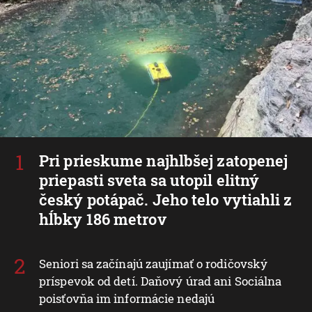
Pri prieskume najhlbšej zatopenej
priepasti sveta sa utopil elitný
český potápač. Jeho telo vytiahli z
hĺbky 186 metrov
Seniori sa začínajú zaujímať o rodičovský
príspevok od detí. Daňový úrad ani Sociálna
poisťovňa im informácie nedajú