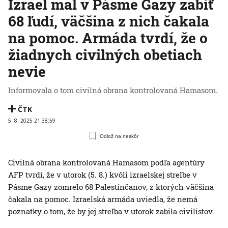
Izrael mal v Pásme Gazy zabiť
68 ľudí, väčšina z nich čakala
na pomoc. Armáda tvrdí, že o
žiadnych civilných obetiach
nevie
Informovala o tom civilná obrana kontrolovaná Hamasom.
ČTK
5. 8. 2025 21:38:59
Odlož na neskôr
Civilná obrana kontrolovaná Hamasom podľa agentúry
AFP tvrdí, že v utorok (5. 8.) kvôli izraelskej streľbe v
Pásme Gazy zomrelo 68 Palestínčanov, z ktorých väčšina
čakala na pomoc. Izraelská armáda uviedla, že nemá
poznatky o tom, že by jej streľba v utorok zabila civilistov.