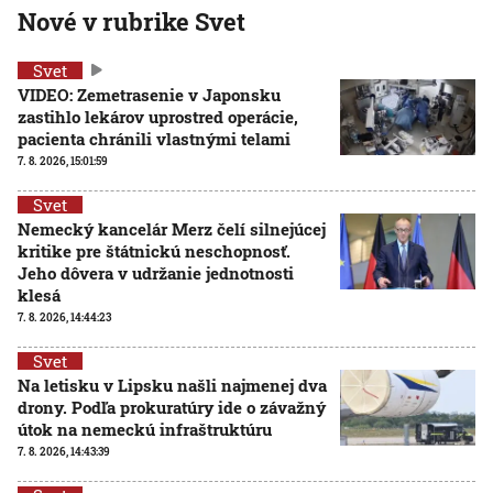
Nové v rubrike Svet
Svet
VIDEO: Zemetrasenie v Japonsku
zastihlo lekárov uprostred operácie,
pacienta chránili vlastnými telami
7. 8. 2026, 15:01:59
Svet
Nemecký kancelár Merz čelí silnejúcej
kritike pre štátnickú neschopnosť.
Jeho dôvera v udržanie jednotnosti
klesá
7. 8. 2026, 14:44:23
Svet
Na letisku v Lipsku našli najmenej dva
drony. Podľa prokuratúry ide o závažný
útok na nemeckú infraštruktúru
7. 8. 2026, 14:43:39