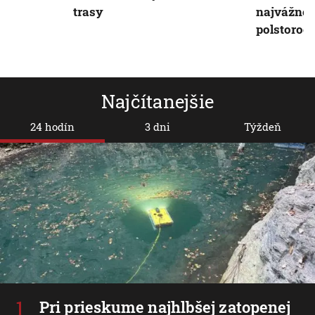
trasy
najvážnej
polstoroči
Najčítanejšie
24 hodín
3 dni
Týždeň
Pri prieskume najhlbšej zatopenej