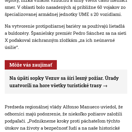
teploty, nízka vlhkosť vzduchu a silný vietor často meniaci
smer. V oblasti bolo nasadených aj približne 60 vojakov zo
špecializovanej armádnej jednotky UME s 20 vozidlami.
Na vytvorenie protipožiarnej bariéry sa používajú lietadlá
a buldozéry. Španielsky premiér Pedro Sánchez sa na sieti
X poďakoval záchranným zložkám „za ich neúnavné
úsilie“.
Môže vás zaujímať
Na úpätí sopky Vezuv sa šíri lesný požiar. Úrady
uzatvorili na hore všetky turistické trasy
Predseda regionálnej vlády Alfonso Manueco uviedol, že
odborníci majú podozrenie, že niekoľko požiarov založili
podpaľači. „Podnikneme kroky proti páchateľom týchto
útokov na životy a bezpečnosť ľudí a na naše historické