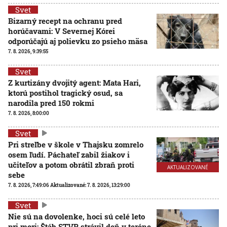
Svet
Bizarný recept na ochranu pred
horúčavami: V Severnej Kórei
odporúčajú aj polievku zo psieho mäsa
7. 8. 2026, 9:39:55
Svet
Z kurtizány dvojitý agent: Mata Hari,
ktorú postihol tragický osud, sa
narodila pred 150 rokmi
7. 8. 2026, 8:00:00
Svet
Pri streľbe v škole v Thajsku zomrelo
osem ľudí. Páchateľ zabil žiakov i
učiteľov a potom obrátil zbraň proti
AKTUALIZOVANÉ
sebe
7. 8. 2026, 7:49:06
Aktualizované:
7. 8. 2026, 13:29:00
Svet
Nie sú na dovolenke, hoci sú celé leto
pri mori: Štáb STVR strávil deň v teréne