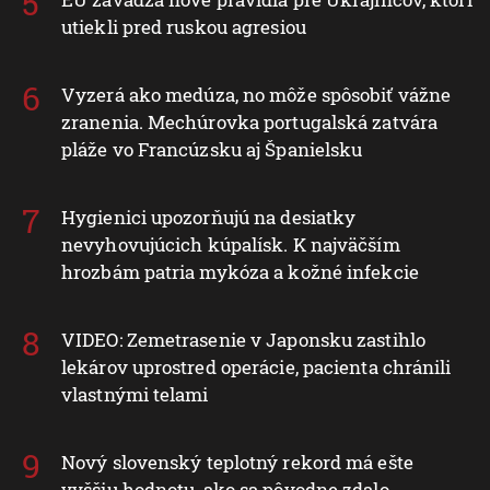
utiekli pred ruskou agresiou
Vyzerá ako medúza, no môže spôsobiť vážne
zranenia. Mechúrovka portugalská zatvára
pláže vo Francúzsku aj Španielsku
Hygienici upozorňujú na desiatky
nevyhovujúcich kúpalísk. K najväčším
hrozbám patria mykóza a kožné infekcie
VIDEO: Zemetrasenie v Japonsku zastihlo
lekárov uprostred operácie, pacienta chránili
vlastnými telami
Nový slovenský teplotný rekord má ešte
vyššiu hodnotu, ako sa pôvodne zdalo