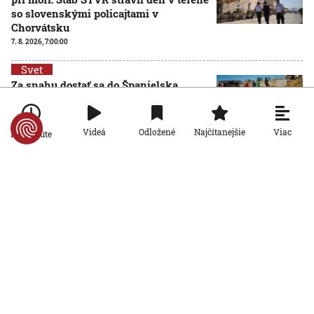
so slovenskými policajtami v
Chorvátsku
7. 8. 2026, 7:00:00
Svet
Za snahu dostať sa do Španielska
zaplatili životom: Starosta Ceuty
oznámil tragickú bilanciu migračnej
krízy
Viac
Videá
Odložené
Najčítanejšie
Po minúte
6. 8. 2026, 16:16:47
Svet
Žena v Taliansku omylom vyhodila
žreb s výhrou milión eur. Smetiari ho
hľadali dva dni
6. 8. 2026, 15:49:55
Svet
VIDEO: Britka Betty prekonala svetový
rekord. V 97 rokoch sa stala najstaršou
ženou, ktorá kráčala po krídle lietadla
6. 8. 2026, 15:40:24