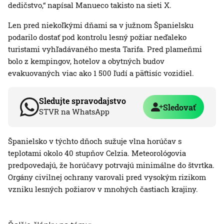
dedičstvo,“ napísal Manueco takisto na sieti X.
Len pred niekoľkými dňami sa v južnom Španielsku
podarilo dostať pod kontrolu lesný požiar neďaleko
turistami vyhľadávaného mesta Tarifa. Pred plameňmi
bolo z kempingov, hotelov a obytných budov
evakuovaných viac ako 1 500 ľudí a päťtisíc vozidiel.
Sledujte spravodajstvo
Sledovať
STVR na WhatsApp
Španielsko v týchto dňoch sužuje vlna horúčav s
teplotami okolo 40 stupňov Celzia. Meteorológovia
predpovedajú, že horúčavy potrvajú minimálne do štvrtka.
Orgány civilnej ochrany varovali pred vysokým rizikom
vzniku lesných požiarov v mnohých častiach krajiny.