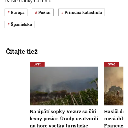
Ďalšie články na tému:
Európa
požiar
Prírodná katastrofa
Španielsko
Čítajte tiež
Svet
Svet
Na úpätí sopky Vezuv sa šíri
Hasiči dos
lesný požiar. Úrady uzatvorili
rozsiahly 
na hore všetky turistické
Francúzsk