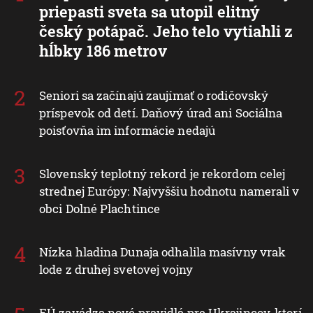
priepasti sveta sa utopil elitný
český potápač. Jeho telo vytiahli z
hĺbky 186 metrov
Seniori sa začínajú zaujímať o rodičovský
príspevok od detí. Daňový úrad ani Sociálna
poisťovňa im informácie nedajú
Slovenský teplotný rekord je rekordom celej
strednej Európy: Najvyššiu hodnotu namerali v
obci Dolné Plachtince
Nízka hladina Dunaja odhalila masívny vrak
lode z druhej svetovej vojny
EÚ zavádza nové pravidlá pre Ukrajincov, ktorí