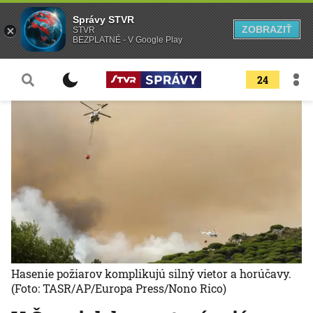
Správy STVR
ZOBRAZIŤ
STVR
BEZPLATNÉ - V Google Play
24
Hasenie požiarov komplikujú silný vietor a horúčavy.
(Foto: TASR/AP/Europa Press/Nono Rico)