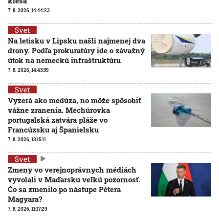
klesá
7. 8. 2026, 14:44:23
Svet
Na letisku v Lipsku našli najmenej dva
drony. Podľa prokuratúry ide o závažný
útok na nemeckú infraštruktúru
7. 8. 2026, 14:43:39
Svet
Vyzerá ako medúza, no môže spôsobiť
vážne zranenia. Mechúrovka
portugalská zatvára pláže vo
Francúzsku aj Španielsku
7. 8. 2026, 13:15:11
Svet
Zmeny vo verejnoprávnych médiách
vyvolali v Maďarsku veľkú pozornosť.
Čo sa zmenilo po nástupe Pétera
Magyara?
7. 8. 2026, 11:17:29