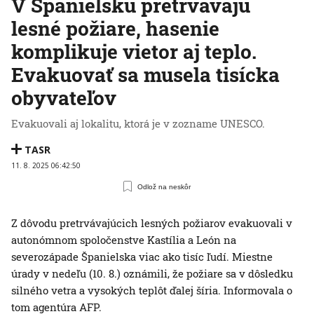
V Španielsku pretrvávajú
lesné požiare, hasenie
komplikuje vietor aj teplo.
Evakuovať sa musela tisícka
obyvateľov
Evakuovali aj lokalitu, ktorá je v zozname UNESCO.
TASR
11. 8. 2025 06:42:50
Odlož na neskôr
Z dôvodu pretrvávajúcich lesných požiarov evakuovali v
autonómnom spoločenstve Kastília a León na
severozápade Španielska viac ako tisíc ľudí. Miestne
úrady v nedeľu (10. 8.) oznámili, že požiare sa v dôsledku
silného vetra a vysokých teplôt ďalej šíria. Informovala o
tom agentúra AFP.