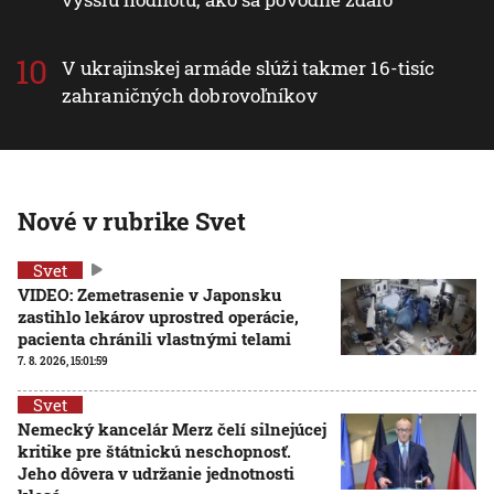
V ukrajinskej armáde slúži takmer 16-tisíc
zahraničných dobrovoľníkov
Nové v rubrike Svet
Svet
VIDEO: Zemetrasenie v Japonsku
zastihlo lekárov uprostred operácie,
pacienta chránili vlastnými telami
7. 8. 2026, 15:01:59
Svet
Nemecký kancelár Merz čelí silnejúcej
kritike pre štátnickú neschopnosť.
Jeho dôvera v udržanie jednotnosti