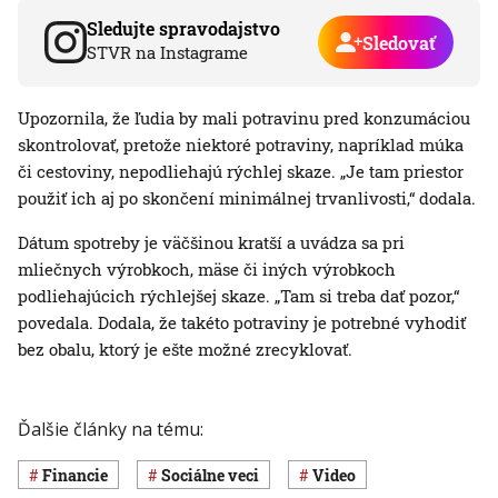
Sledujte spravodajstvo
Sledovať
STVR na Instagrame
Upozornila, že ľudia by mali potravinu pred konzumáciou
skontrolovať, pretože niektoré potraviny, napríklad múka
či cestoviny, nepodliehajú rýchlej skaze. „Je tam priestor
použiť ich aj po skončení minimálnej trvanlivosti,“ dodala.
Dátum spotreby je väčšinou kratší a uvádza sa pri
mliečnych výrobkoch, mäse či iných výrobkoch
podliehajúcich rýchlejšej skaze. „Tam si treba dať pozor,“
povedala. Dodala, že takéto potraviny je potrebné vyhodiť
bez obalu, ktorý je ešte možné zrecyklovať.
Ďalšie články na tému:
Financie
Sociálne veci
Video