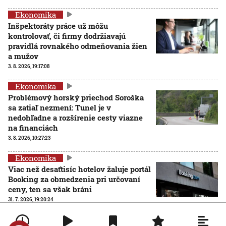
Ekonomika
Inšpektoráty práce už môžu
kontrolovať, či firmy dodržiavajú
pravidlá rovnakého odmeňovania žien
a mužov
3. 8. 2026, 19:17:08
Ekonomika
Problémový horský priechod Soroška
sa zatiaľ nezmení: Tunel je v
nedohľadne a rozšírenie cesty viazne
na financiách
3. 8. 2026, 10:27:23
Ekonomika
Viac než desaťtisíc hotelov žaluje portál
Booking za obmedzenia pri určovaní
ceny, ten sa však bráni
31. 7. 2026, 19:20:24
Ekonomika