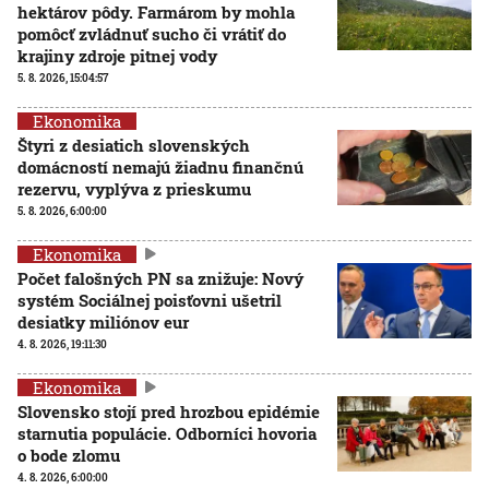
hektárov pôdy. Farmárom by mohla
pomôcť zvládnuť sucho či vrátiť do
krajiny zdroje pitnej vody
5. 8. 2026, 15:04:57
Ekonomika
Štyri z desiatich slovenských
domácností nemajú žiadnu finančnú
rezervu, vyplýva z prieskumu
5. 8. 2026, 6:00:00
Ekonomika
Počet falošných PN sa znižuje: Nový
systém Sociálnej poisťovni ušetril
desiatky miliónov eur
4. 8. 2026, 19:11:30
Ekonomika
Slovensko stojí pred hrozbou epidémie
starnutia populácie. Odborníci hovoria
o bode zlomu
4. 8. 2026, 6:00:00