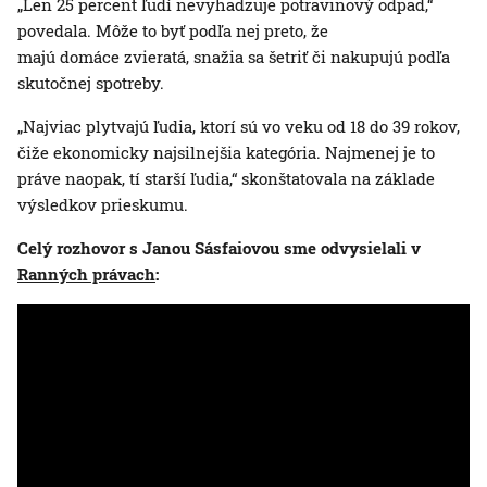
„Len 25 percent ľudí nevyhadzuje potravinový odpad,“
povedala. Môže to byť podľa nej preto, že
majú domáce zvieratá, snažia sa šetriť či nakupujú podľa
skutočnej spotreby.
„Najviac plytvajú ľudia, ktorí sú vo veku od 18 do 39 rokov,
čiže ekonomicky najsilnejšia kategória. Najmenej je to
práve naopak, tí starší ľudia,“ skonštatovala na základe
výsledkov prieskumu.
Celý rozhovor s Janou Sásfaiovou sme odvysielali v
Ranných právach
: