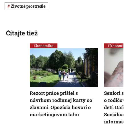
Životné prostredie
Čítajte tiež
Ekonomika
Ekonomika
Rezort práce prišiel s
Seniori sa
návrhom rodinnej karty so
o rodičov
zľavami. Opozícia hovorí o
detí. Daňo
marketingovom ťahu
Sociálna 
informáci