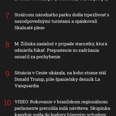
Strážcom národného parku došla trpezlivosť s
nezodpovednými turistami a opáskovali
Skalnaté pleso
M. Žilinka zasiahol v prípade starostky, ktorá
odmietla fúkať. Prepustenie zo zadržania
označil za pochybenie
Situácia v Ceute ukázala, na koho strane stál
Donald Trump, píše španielsky denník La
Vanguardia
VIDEO: Rokovanie v brazílskom regionálnom
parlamente prerušila milá návšteva. Skupinka
kapybár vošla do budovy hlavným vchodom