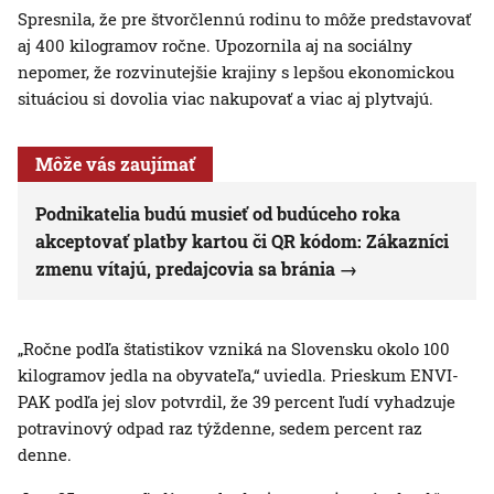
Spresnila, že pre štvorčlennú rodinu to môže predstavovať
aj 400 kilogramov ročne. Upozornila aj na sociálny
nepomer, že rozvinutejšie krajiny s lepšou ekonomickou
situáciou si dovolia viac nakupovať a viac aj plytvajú.
Môže vás zaujímať
Podnikatelia budú musieť od budúceho roka
akceptovať platby kartou či QR kódom: Zákazníci
zmenu vítajú, predajcovia sa bránia
„Ročne podľa štatistikov vzniká na Slovensku okolo 100
kilogramov jedla na obyvateľa,“ uviedla. Prieskum ENVI-
PAK podľa jej slov potvrdil, že 39 percent ľudí vyhadzuje
potravinový odpad raz týždenne, sedem percent raz
denne.