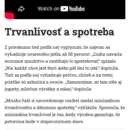
Trvanlivosť a spotreba
Z prieskumu tiež podľa nej vyplynulo, že najviac sa
vyhadzuje uvareného jedla, až 65 percent. „Ľudia navaria
enormné množstvo a nestíhajú to spotrebovať,“ opísala.
„Nie každý chce jesť štyri alebo päť dní to isté,“ doplnila.
Tiež sa podľa nej vyhadzuje pečivo, chlieb a na tretej
priečke sú zelenina a ovocie. „Samozrejme, sú tam ešte aj
jogurty, mliečne výrobky a mäso,“ doplnila.
„Mnoho ľudí si neuvedomuje rozdiel medzi minimálnou
trvanlivosťou a dátumom spotreby,“ vyhlásila. Spresnila, že
minimálna trvanlivosť je čas, kedy výrobca garantuje, že
potravina bude v stopercentnom stave.