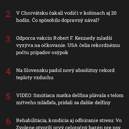
V Chorvátsku čakali vodiči v kolónach aj 20
hodín. Čo spôsobilo dopravný nával?
Odporca vakcín Robert F. Kennedy mladší
vyzýva na očkovanie. USA čelia rekordnému
počtu prípadov osýpok
Na Slovensku padol nový absolútny rekord
teploty vzduchu
VIDEO: Smútiaca matka delfína plávala s telom
mŕtveho mláďaťa, pridali sa ďalšie delfíny
Rehabilitácia, kondícia aj odbúranie stresu: Vo
Zvolene otvorili prvý celoročný bazén pre psy