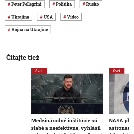
Peter Pellegrini
Politika
Rusko
Ukrajina
USA
Video
vojna na Ukrajine
Čítajte tiež
Svet
Svet
Medzinárodné inštitúcie sú
NASA plán
slabé a neefektívne, vyhlásil
astronaut