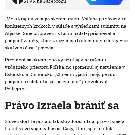
STVR na Facebooku
„Moja krajina volá po skorom mieri. Voláme po záväzku a
konkrétnych krokoch v súlade s výsledkami summitu na
Aljaške. Sme pripravení k tomu naďalej prispievať a
podporiť záruky, ktoré zabezpečia budúci mier odolný voči
skúškam času,“ povedal.
Prezident sa okrem toho vyjadril aj k narušeniu
vzdušného priestoru Poľska, no spomenul aj narušenia v
Estónsku a Rumunsku. „Chcem vyjadriť moju pevnú
podporu a solidaritu so spojencami,“ prízvukoval
Pellegrini.
Právo Izraela brániť sa
Slovenská hlava štátu takisto zdôraznila aj právo Izraela
brániť sa vo vojne v Pásme Gazy, ktorú spustil útok