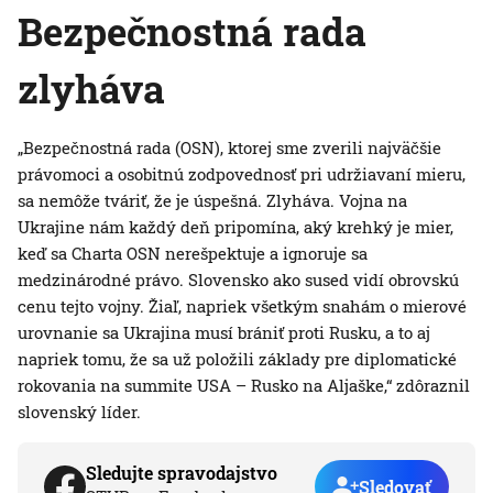
Bezpečnostná rada
zlyháva
„Bezpečnostná rada (OSN), ktorej sme zverili najväčšie
právomoci a osobitnú zodpovednosť pri udržiavaní mieru,
sa nemôže tváriť, že je úspešná. Zlyháva. Vojna na
Ukrajine nám každý deň pripomína, aký krehký je mier,
keď sa Charta OSN nerešpektuje a ignoruje sa
medzinárodné právo. Slovensko ako sused vidí obrovskú
cenu tejto vojny. Žiaľ, napriek všetkým snahám o mierové
urovnanie sa Ukrajina musí brániť proti Rusku, a to aj
napriek tomu, že sa už položili základy pre diplomatické
rokovania na summite USA – Rusko na Aljaške,“ zdôraznil
slovenský líder.
Sledujte spravodajstvo
Sledovať