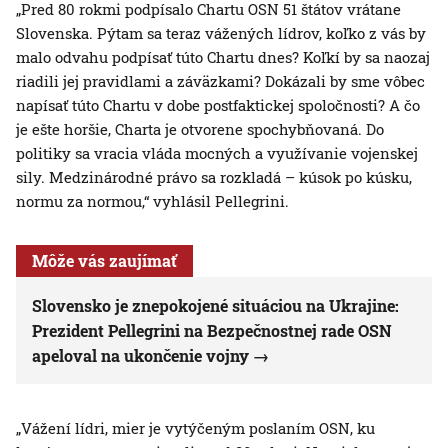
„Pred 80 rokmi podpísalo Chartu OSN 51 štátov vrátane
Slovenska. Pýtam sa teraz vážených lídrov, koľko z vás by
malo odvahu podpísať túto Chartu dnes? Koľkí by sa naozaj
riadili jej pravidlami a záväzkami? Dokázali by sme vôbec
napísať túto Chartu v dobe postfaktickej spoločnosti? A čo
je ešte horšie, Charta je otvorene spochybňovaná. Do
politiky sa vracia vláda mocných a využívanie vojenskej
sily. Medzinárodné právo sa rozkladá – kúsok po kúsku,
normu za normou,“ vyhlásil Pellegrini.
Môže vás zaujímať
Slovensko je znepokojené situáciou na Ukrajine:
Prezident Pellegrini na Bezpečnostnej rade OSN
apeloval na ukončenie vojny
„Vážení lídri, mier je vytýčeným poslaním OSN, ku