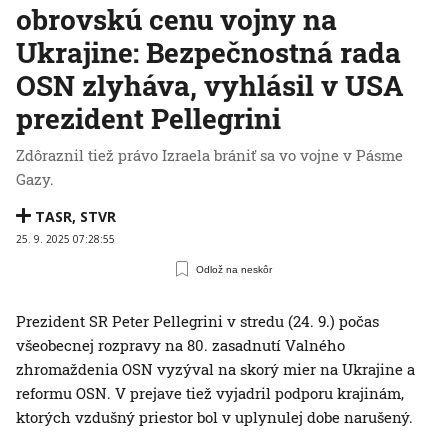
obrovskú cenu vojny na
Ukrajine: Bezpečnostná rada
OSN zlyháva, vyhlásil v USA
prezident Pellegrini
Zdôraznil tiež právo Izraela brániť sa vo vojne v Pásme
Gazy.
TASR
,
STVR
25. 9. 2025 07:28:55
Odlož na neskôr
Prezident SR Peter Pellegrini v stredu (24. 9.) počas
všeobecnej rozpravy na 80. zasadnutí Valného
zhromaždenia OSN vyzýval na skorý mier na Ukrajine a
reformu OSN. V prejave tiež vyjadril podporu krajinám,
ktorých vzdušný priestor bol v uplynulej dobe narušený.