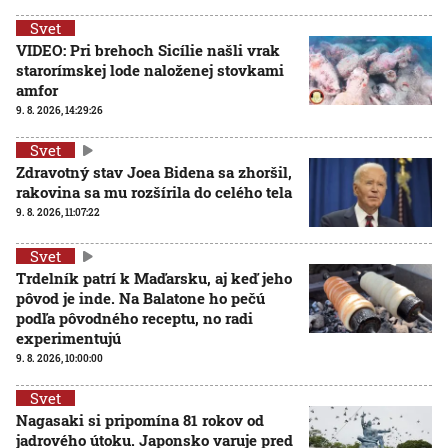
Svet
VIDEO: Pri brehoch Sicílie našli vrak
starorímskej lode naloženej stovkami
amfor
9. 8. 2026, 14:29:26
Svet
Zdravotný stav Joea Bidena sa zhoršil,
rakovina sa mu rozšírila do celého tela
9. 8. 2026, 11:07:22
Svet
Trdelník patrí k Maďarsku, aj keď jeho
pôvod je inde. Na Balatone ho pečú
podľa pôvodného receptu, no radi
experimentujú
9. 8. 2026, 10:00:00
Svet
Nagasaki si pripomína 81 rokov od
jadrového útoku. Japonsko varuje pred