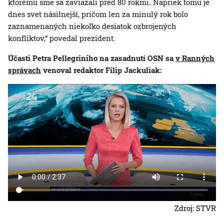
ktorému sme sa zaviazali pred 80 rokmi. Napriek tomu je
dnes svet násilnejší, pričom len za minulý rok bolo
zaznamenaných niekoľko desiatok ozbrojených
konfliktov,“ povedal prezident.
Účasti Petra Pellegriniho na zasadnutí OSN sa
v Ranných
správach
venoval redaktor Filip Jackuliak:
Zdroj: STVR