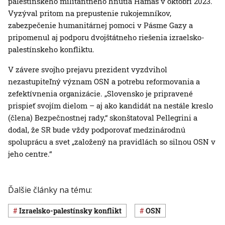
palestínskeho militantného hnutia Hamas v októbri 2023.
Vyzýval pritom na prepustenie rukojemníkov,
zabezpečenie humanitárnej pomoci v Pásme Gazy a
pripomenul aj podporu dvojštátneho riešenia izraelsko-
palestínskeho konfliktu.
V závere svojho prejavu prezident vyzdvihol
nezastupiteľný význam OSN a potrebu reformovania a
zefektívnenia organizácie. „Slovensko je pripravené
prispieť svojím dielom – aj ako kandidát na nestále kreslo
(člena) Bezpečnostnej rady,“ skonštatoval Pellegrini a
dodal, že SR bude vždy podporovať medzinárodnú
spoluprácu a svet „založený na pravidlách so silnou OSN v
jeho centre.“
Ďalšie články na tému:
izraelsko-palestínsky konflikt
OSN