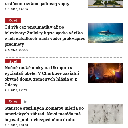
rastúcim rizikom jadrovej vojny
9. 8. 2026, 9:46:56
Svet
Od rýb cez pneumatiky až po
televízory: Žraloky tigrie zjedia všetko,
v ich žalúdkoch našli vedci prekvapivé
predmety
9. 8. 2026, 9:00:00
Svet
Nočné ruské útoky na Ukrajinu si
vyžiadali obete. V Charkove zasiahli
obytné domy, zranených hlásia aj z
Odesy
9. 8. 2026, 8:57:33
Svet
Státisíce sterilných komárov mieria do
amerických záhrad. Nová metóda má
bojovať proti nebezpečnému druhu
9. 8. 2026, 7:00:00