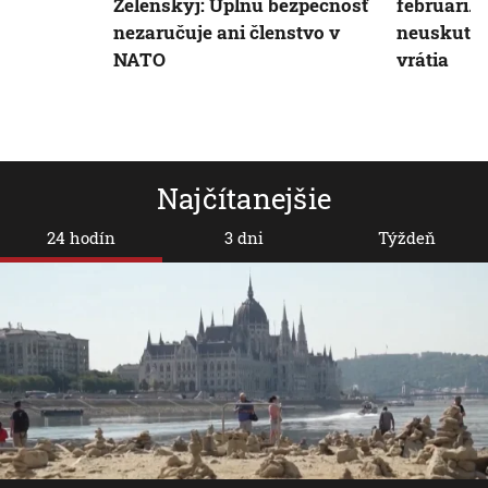
Zelenskyj: Úplnú bezpečnosť
februári. 
nezaručuje ani členstvo v
neuskutočn
NATO
vrátia
Najčítanejšie
24 hodín
3 dni
Týždeň