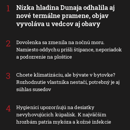
Nízka hladina Dunaja odhalila aj
nové termálne pramene, objav
vyvoláva u vedcov aj obavy
Dovolenka sa zmenila na nočnú moru.
Namiesto oddychu prišli štípance, neporiadok
a podozrenie na ploštice
Chcete klimatizáciu, ale bývate v bytovke?
Rozhodnutie vlastníka nestačí, potrebný je aj
súhlas susedov
Hygienici upozorňujú na desiatky
nevyhovujúcich kúpalísk. K najväčším
hrozbám patria mykóza a kožné infekcie