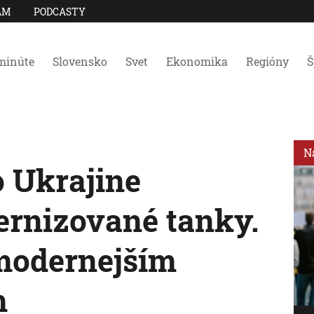
AM
PODCASTY
minúte
Slovensko
Svet
Ekonomika
Regióny
Š
N
 Ukrajine
rnizované tanky.
modernejším
m