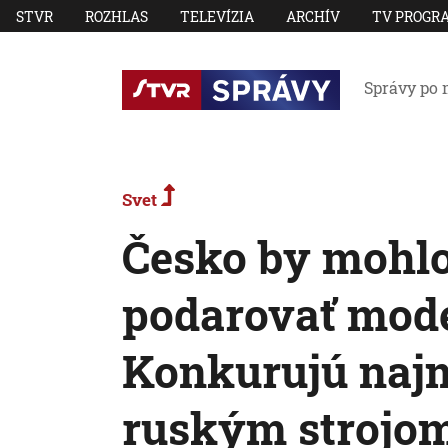
STVR
ROZHLAS
TELEVÍZIA
ARCHÍV
TV PROGR
Správy po 
Svet
Česko by mohlo
podarovať mode
Konkurujú naj
ruským strojo