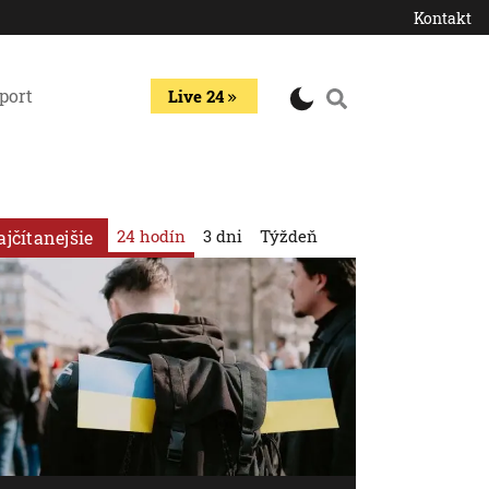
Kontakt
port
Live 24
24 hodín
3 dni
Týždeň
ajčítanejšie