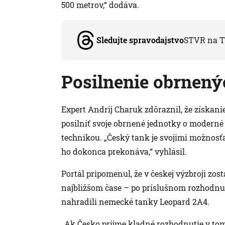
500 metrov,“ dodáva.
Sledujte spravodajstvo
STVR na T
Posilnenie obrnenýc
Expert Andrij Charuk zdôraznil, že získan
posilniť svoje obrnené jednotky o moderné 
technikou. „Český tank je svojimi možnos
ho dokonca prekonáva,“ vyhlásil.
Portál pripomenul, že v českej výzbroji zo
najbližšom čase – po príslušnom rozhodnut
nahradili nemecké tanky Leopard 2A4.
„Ak Česko prijme kladné rozhodnutie v tom