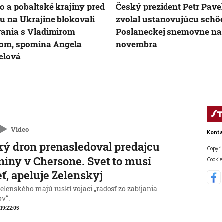
o a pobaltské krajiny pred
Český prezident Petr Pave
u na Ukrajine blokovali
zvolal ustanovujúcu schô
ania s Vladimirom
Poslaneckej snemovne na 
om, spomína Angela
novembra
elová
Video
Konta
ý dron prenasledoval predajcu
Copyri
niny v Chersone. Svet to musí
Cookie
eť, apeluje Zelenskyj
elenského majú ruskí vojaci „radosť zo zabíjania
ov“.
, 19:22:05