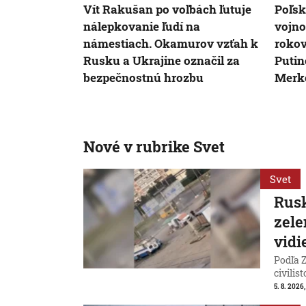
Vít Rakušan po voľbách ľutuje
Poľsk
nálepkovanie ľudí na
vojno
námestiach. Okamurov vzťah k
rokov
Rusku a Ukrajine označil za
Putin
bezpečnostnú hrozbu
Merk
Nové v rubrike Svet
Svet
Rusk
zele
vidi
Podľa Z
civilist
5. 8. 2026