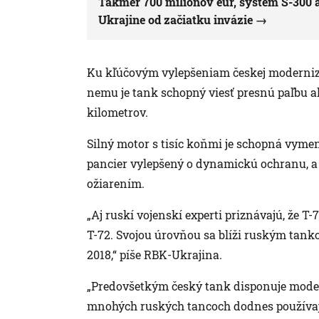
Takmer 700 miliónov eur, systém S-300 
Ukrajine od začiatku invázie
Ku kľúčovým vylepšeniam českej modernizá
nemu je tank schopný viesť presnú paľbu ak
kilometrov.
Silný motor s tisíc koňmi je schopná vyme
pancier vylepšený o dynamickú ochranu, a
ožiarením.
„Aj ruskí vojenskí experti priznávajú, že 
T-72. Svojou úrovňou sa blíži ruským tan
2018,“ píše RBK-Ukrajina.
„Predovšetkým český tank disponuje mode
mnohých ruských tancoch dodnes používajú