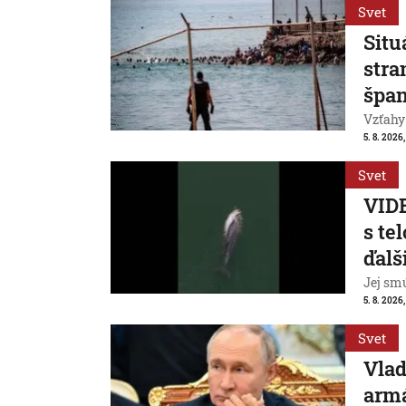
Svet
Situ
stra
špan
Vzťahy
5. 8. 2026,
Svet
VIDE
s te
ďalš
Jej smú
5. 8. 2026
Svet
Vlad
armá