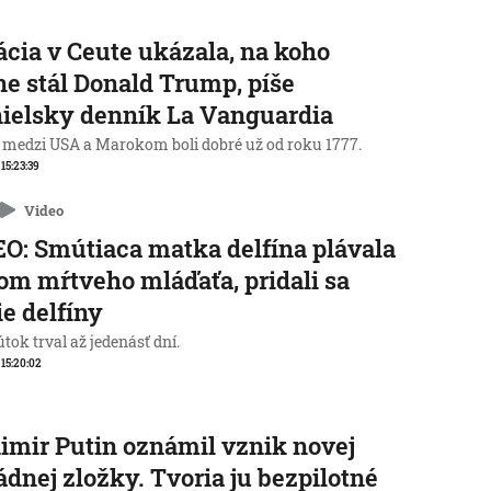
ácia v Ceute ukázala, na koho
ne stál Donald Trump, píše
ielsky denník La Vanguardia
 medzi USA a Marokom boli dobré už od roku 1777.
 15:23:39
Video
O: Smútiaca matka delfína plávala
lom mŕtveho mláďaťa, pridali sa
ie delfíny
tok trval až jedenásť dní.
, 15:20:02
imir Putin oznámil vznik novej
dnej zložky. Tvoria ju bezpilotné