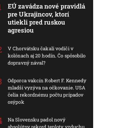
EÚ zavádza nové pravidlá
pre Ukrajincov, ktorí
utiekli pred ruskou
agresiou
V Chorvátsku čakali vodiči v
kolónach aj 20 hodín. Čo spôsobilo
dopravný nával?
Odporca vakcín Robert F. Kennedy
mladší vyzýva na očkovanie. USA
čelia rekordnému počtu prípadov
osýpok
Na Slovensku padol nový
absolútny rekord teploty vzduchu