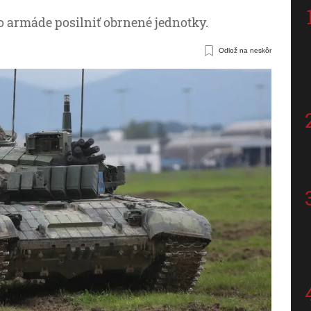
o armáde posilniť obrnené jednotky.
Odlož na neskôr