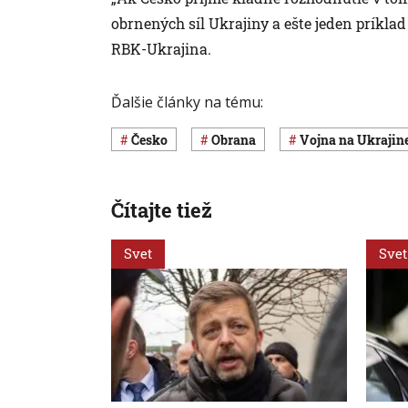
obrnených síl Ukrajiny a ešte jeden príklad
RBK-Ukrajina.
Ďalšie články na tému:
Česko
obrana
vojna na Ukrajin
Čítajte tiež
Svet
Svet