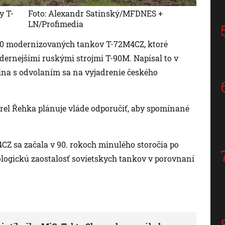
y T-
Foto: Alexandr Satinský/MFDNES +
LN/Profimedia
 30 modernizovaných tankov T-72M4CZ, ktoré
ernejšími ruskými strojmi T-90M. Napísal to v
jina s odvolaním sa na vyjadrenie českého
rel Řehka plánuje vláde odporučiť, aby spomínané
CZ sa začala v 90. rokoch minulého storočia po
ologickú zaostalosť sovietskych tankov v porovnaní