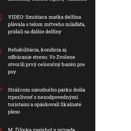
VIDEO: Smútiaca matka delfína
plávala s telom mŕtveho mláďaťa,
pridali sa ďalšie delfíny
Rehabilitácia, kondícia aj
odbúranie stresu: Vo Zvolene
otvorili prvý celoročný bazén pre
psy
Strážcom národného parku došla
trpezlivosť s nezodpovednými
turistami a opáskovali Skalnaté
pleso
M. Žilinka zasiahol v prípade