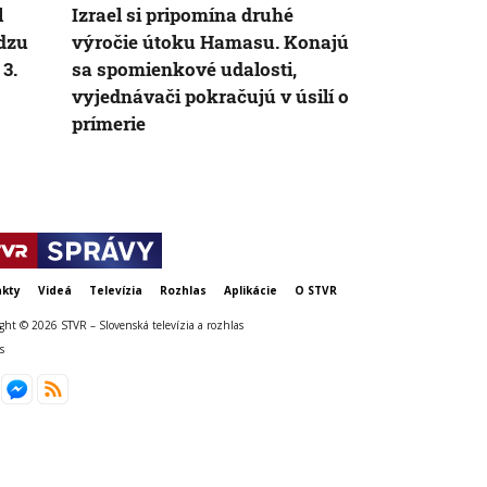
l
Izrael si pripomína druhé
Čína tvrdila,
dzu
výročie útoku Hamasu. Konajú
oslobodiť: Od
3.
sa spomienkové udalosti,
prešlo 75 rok
vyjednávači pokračujú v úsilí o
nadvláde zah
prímerie
Tibeťanov
kty
Videá
Televízia
Rozhlas
Aplikácie
O STVR
ght © 2026 STVR – Slovenská televízia a rozhlas
s