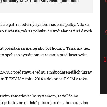
aj stíhačky MiG: Takto Slovensko pomáhalo
cie patrí moderný systém riadenia paľby. Vďaka
o z miesta, tak za pohybu do vzdialenosti až dvoch
niť posádka za menej ako pol hodiny. Tank má tiež
 to spolu so systémom varovania pred laserovým
T-72M4CZ predstavuje jednu z najpodarenejších úprav
kom T-72B3M z roku 2014 a dokonca T-90M z roku
rným zameriavacím systémom, zatiaľ čo na
 primitívne optické prístroje s dosahom najviac