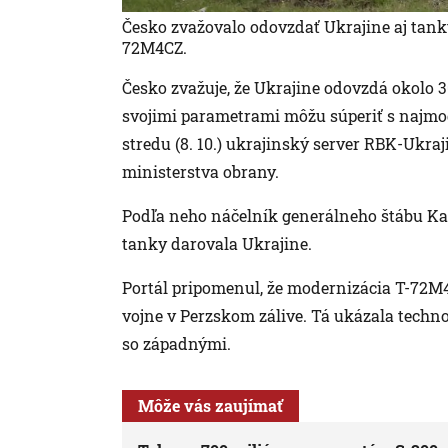
Česko zvažovalo odovzdať Ukrajine aj tank
72M4CZ.
Česko zvažuje, že Ukrajine odovzdá okolo
svojimi parametrami môžu súperiť s najmod
stredu (8. 10.) ukrajinský server RBK-Ukra
ministerstva obrany.
Podľa neho náčelník generálneho štábu Ka
tanky darovala Ukrajine.
Portál pripomenul, že modernizácia T-72M4
vojne v Perzskom zálive. Tá ukázala techn
so západnými.
Môže vás zaujímať