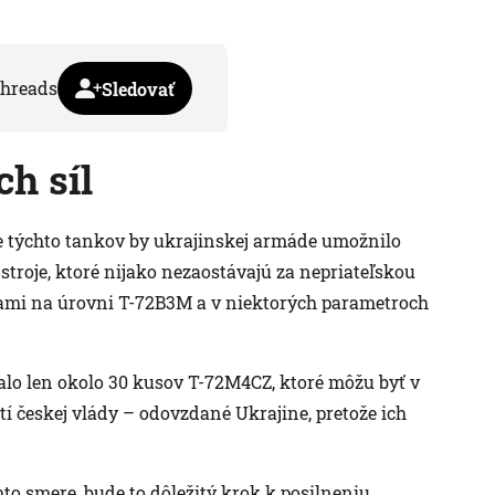
hreads
Sledovať
h síl
ie týchto tankov by ukrajinskej armáde umožnilo
stroje, ktoré nijako nezaostávajú za nepriateľskou
ťami na úrovni T-72B3M a v niektorých parametroch
stalo len okolo 30 kusov T-72M4CZ, ktoré môžu byť v
í českej vlády – odovzdané Ukrajine, pretože ich
to smere, bude to dôležitý krok k posilneniu