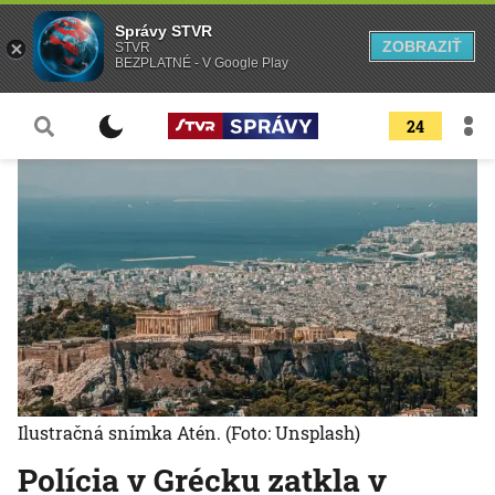
Správy STVR
ZOBRAZIŤ
STVR
BEZPLATNÉ - V Google Play
24
Ilustračná snímka Atén.
(Foto: Unsplash)
Polícia v Grécku zatkla v