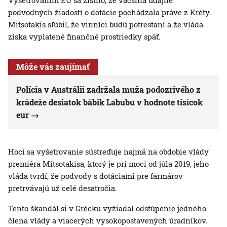
Vyšetrovaním EÚ sa zistilo, že väčšina údajne
podvodných žiadostí o dotácie pochádzala práve z Kréty.
Mitsotakis sľúbil, že vinníci budú potrestaní a že vláda
získa vyplatené finančné prostriedky späť.
Môže vás zaujímať
Polícia v Austrálii zadržala muža podozrivého z
krádeže desiatok bábik Labubu v hodnote tisícok
eur
Hoci sa vyšetrovanie sústreďuje najmä na obdobie vlády
premiéra Mitsotakisa, ktorý je pri moci od júla 2019, jeho
vláda tvrdí, že podvody s dotáciami pre farmárov
pretrvávajú už celé desaťročia.
Tento škandál si v Grécku vyžiadal odstúpenie jedného
člena vlády a viacerých vysokopostavených úradníkov.