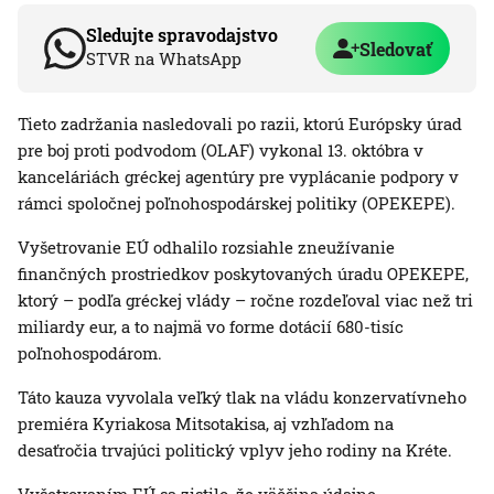
Sledujte spravodajstvo
Sledovať
STVR na WhatsApp
Tieto zadržania nasledovali po razii, ktorú Európsky úrad
pre boj proti podvodom (OLAF) vykonal 13. októbra v
kanceláriách gréckej agentúry pre vyplácanie podpory v
rámci spoločnej poľnohospodárskej politiky (OPEKEPE).
Vyšetrovanie EÚ odhalilo rozsiahle zneužívanie
finančných prostriedkov poskytovaných úradu OPEKEPE,
ktorý – podľa gréckej vlády – ročne rozdeľoval viac než tri
miliardy eur, a to najmä vo forme dotácií 680-tisíc
poľnohospodárom.
Táto kauza vyvolala veľký tlak na vládu konzervatívneho
premiéra Kyriakosa Mitsotakisa, aj vzhľadom na
desaťročia trvajúci politický vplyv jeho rodiny na Kréte.