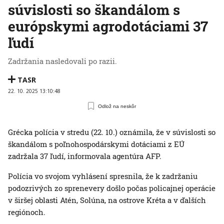
súvislosti so škandálom s
európskymi agrodotáciami 37
ľudí
Zadržania nasledovali po razii.
TASR
22. 10. 2025 13:10:48
Odlož na neskôr
Grécka polícia v stredu (22. 10.) oznámila, že v súvislosti so
škandálom s poľnohospodárskymi dotáciami z EÚ
zadržala 37 ľudí, informovala agentúra AFP.
Polícia vo svojom vyhlásení spresnila, že k zadržaniu
podozrivých zo sprenevery došlo počas policajnej operácie
v širšej oblasti Atén, Solúna, na ostrove Kréta a v ďalších
regiónoch.