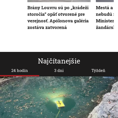
Brány Louvru sú po „krádeži
Mestá a ob
storočia“ opäť otvorené pre
nebudú mô
verejnosť. Apólonova galéria
Minister 
zostáva zatvorená
žandárske
Najčítanejšie
24 hodín
3 dni
Týždeň