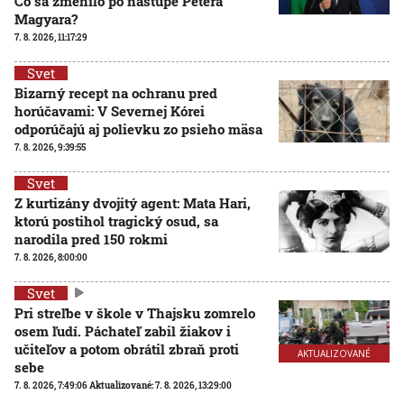
Čo sa zmenilo po nástupe Pétera
Magyara?
7. 8. 2026, 11:17:29
Svet
Bizarný recept na ochranu pred
horúčavami: V Severnej Kórei
odporúčajú aj polievku zo psieho mäsa
7. 8. 2026, 9:39:55
Svet
Z kurtizány dvojitý agent: Mata Hari,
ktorú postihol tragický osud, sa
narodila pred 150 rokmi
7. 8. 2026, 8:00:00
Svet
Pri streľbe v škole v Thajsku zomrelo
osem ľudí. Páchateľ zabil žiakov i
učiteľov a potom obrátil zbraň proti
AKTUALIZOVANÉ
sebe
7. 8. 2026, 7:49:06
Aktualizované:
7. 8. 2026, 13:29:00