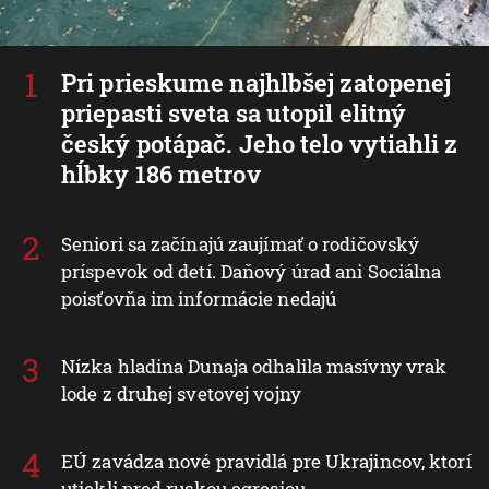
Pri prieskume najhlbšej zatopenej
priepasti sveta sa utopil elitný
český potápač. Jeho telo vytiahli z
hĺbky 186 metrov
Seniori sa začínajú zaujímať o rodičovský
príspevok od detí. Daňový úrad ani Sociálna
poisťovňa im informácie nedajú
Nízka hladina Dunaja odhalila masívny vrak
lode z druhej svetovej vojny
EÚ zavádza nové pravidlá pre Ukrajincov, ktorí
utiekli pred ruskou agresiou