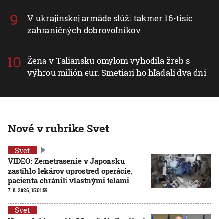
V ukrajinskej armáde slúži takmer 16-tisíc
zahraničných dobrovoľníkov
Žena v Taliansku omylom vyhodila žreb s
výhrou milión eur. Smetiari ho hľadali dva dni
Nové v rubrike Svet
Svet
VIDEO: Zemetrasenie v Japonsku
zastihlo lekárov uprostred operácie,
pacienta chránili vlastnými telami
7. 8. 2026, 15:01:59
Svet