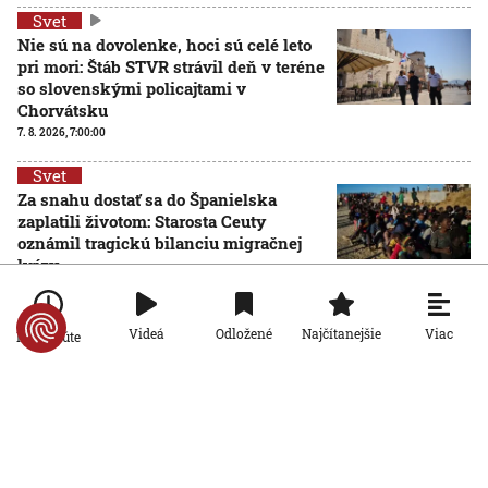
Svet
Nie sú na dovolenke, hoci sú celé leto
pri mori: Štáb STVR strávil deň v teréne
so slovenskými policajtami v
Chorvátsku
7. 8. 2026, 7:00:00
Svet
Za snahu dostať sa do Španielska
zaplatili životom: Starosta Ceuty
oznámil tragickú bilanciu migračnej
krízy
6. 8. 2026, 16:16:47
Svet
Viac
Videá
Odložené
Najčítanejšie
Po minúte
Žena v Taliansku omylom vyhodila
žreb s výhrou milión eur. Smetiari ho
hľadali dva dni
6. 8. 2026, 15:49:55
Svet
VIDEO: Britka Betty prekonala svetový