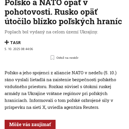
Poľsko a NATO opäť v
pohotovosti. Rusko opäť
útočilo blízko poľských hraníc
Poplach bol vydaný na celom území Ukrajiny.
TASR
5. 10. 2025 08:44:06
Odlož na neskôr
Poľsko a jeho spojenci z aliancie NATO v nedeľu (5. 10.)
ráno vyslali lietadlá na zaistenie bezpečnosti poľského
vzdušného priestoru. Rozkaz súvisel s útokmi ruskej
armády na Ukrajine vrátane regiónov pri poľských
hraniciach. Informovali o tom poľské ozbrojené sily v
príspevku na sieti X, uviedla agentúra Reuters.
Môže vás zaujímať