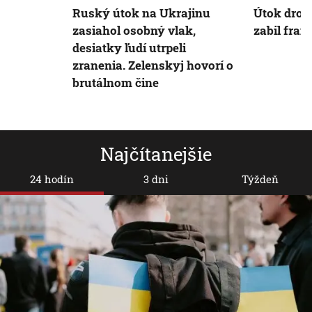
Ruský útok na Ukrajinu
Útok dron
zasiahol osobný vlak,
zabil fra
desiatky ľudí utrpeli
zranenia. Zelenskyj hovorí o
brutálnom čine
Najčítanejšie
24 hodín
3 dni
Týždeň