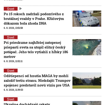
Svet
Po 15 rokoch zadržali podozrivého z
brutálnej vraždy v Prahe. Kľúčovým
dôkazom bola zhoda DNA
6. 8. 2026, 13:51:58
Svet
Pri prieskume najhlbšej zatopenej
priepasti sveta sa utopil elitný český
potápač. Jeho telo vytiahli z hĺbky 186
metrov
6. 8. 2026, 11:52:11
Svet
Odštiepenci od hnutia MAGA by mohli
založiť tretiu stranu. Niekdajší Trumpov
spojenec predstavil novú víziu pre USA
6. 8. 2026, 11:39:53
Svet
Ukrajine dochádzajú rakety