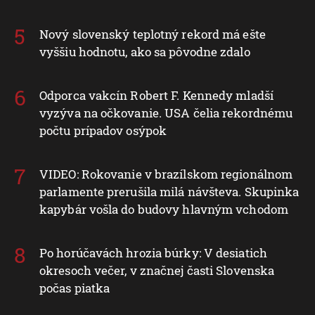
Nový slovenský teplotný rekord má ešte
vyššiu hodnotu, ako sa pôvodne zdalo
Odporca vakcín Robert F. Kennedy mladší
vyzýva na očkovanie. USA čelia rekordnému
počtu prípadov osýpok
VIDEO: Rokovanie v brazílskom regionálnom
parlamente prerušila milá návšteva. Skupinka
kapybár vošla do budovy hlavným vchodom
Po horúčavách hrozia búrky: V desiatich
okresoch večer, v značnej časti Slovenska
počas piatka