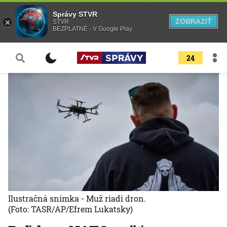
Správy STVR
ZOBRAZIŤ
STVR
BEZPLATNÉ - V Google Play
24
Ilustračná snímka - Muž riadi dron.
(Foto: TASR/AP/Efrem Lukatsky)