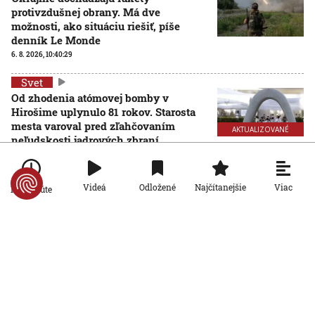
protivzdušnej obrany. Má dve
možnosti, ako situáciu riešiť, píše
denník Le Monde
6. 8. 2026, 10:40:29
Svet
Od zhodenia atómovej bomby v
Hirošime uplynulo 81 rokov. Starosta
mesta varoval pred zľahčovaním
AKTUALIZOVANÉ
neľudskosti jadrových zbraní
6. 8. 2026, 10:39:25
Aktualizované:
6. 8. 2026, 13:10:00
Svet
Viac
Videá
Odložené
Najčítanejšie
Po minúte
Dron s výbušninami, ktorý našli na
letisku, predstavuje novú úroveň
nebezpečenstva, tvrdí nemecký
minister vnútra
6. 8. 2026, 10:17:42
Svet
Pri ruskom bombardovaní Charkovskej
oblasti zahynuli traja ľudia. Rusko hlási