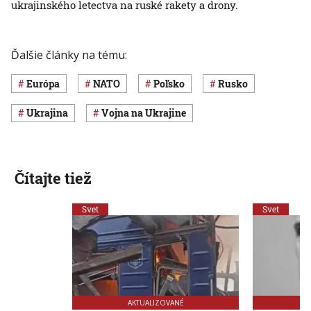
ukrajinského letectva na ruské rakety a drony.
Ďalšie články na tému:
Európa
NATO
Poľsko
Rusko
Ukrajina
vojna na Ukrajine
Čítajte tiež
Svet
Svet
AKTUALIZOVANÉ