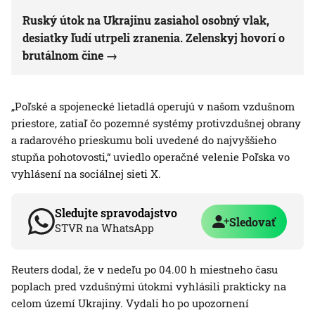
Ruský útok na Ukrajinu zasiahol osobný vlak,
desiatky ľudí utrpeli zranenia. Zelenskyj hovorí o
brutálnom čine
„Poľské a spojenecké lietadlá operujú v našom vzdušnom
priestore, zatiaľ čo pozemné systémy protivzdušnej obrany
a radarového prieskumu boli uvedené do najvyššieho
stupňa pohotovosti,“ uviedlo operačné velenie Poľska vo
vyhlásení na sociálnej sieti X.
Sledujte spravodajstvo
Sledovať
STVR na WhatsApp
Reuters dodal, že v nedeľu po 04.00 h miestneho času
poplach pred vzdušnými útokmi vyhlásili prakticky na
celom území Ukrajiny. Vydali ho po upozornení