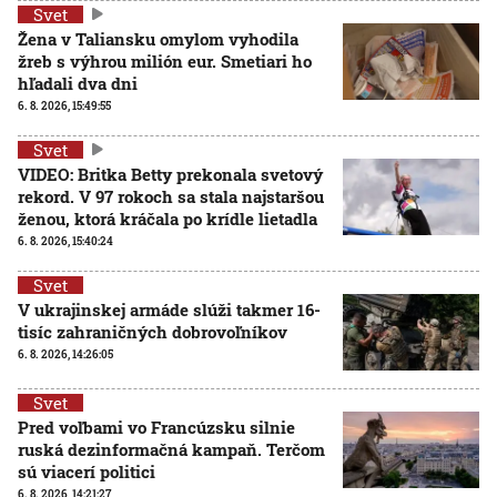
Svet
Žena v Taliansku omylom vyhodila
žreb s výhrou milión eur. Smetiari ho
hľadali dva dni
6. 8. 2026, 15:49:55
Svet
VIDEO: Britka Betty prekonala svetový
rekord. V 97 rokoch sa stala najstaršou
ženou, ktorá kráčala po krídle lietadla
6. 8. 2026, 15:40:24
Svet
V ukrajinskej armáde slúži takmer 16-
tisíc zahraničných dobrovoľníkov
6. 8. 2026, 14:26:05
Svet
Pred voľbami vo Francúzsku silnie
ruská dezinformačná kampaň. Terčom
sú viacerí politici
6. 8. 2026, 14:21:27