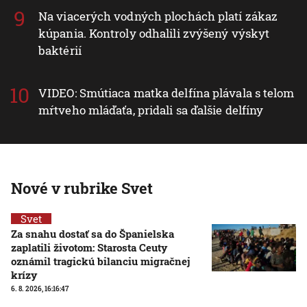
Na viacerých vodných plochách platí zákaz
kúpania. Kontroly odhalili zvýšený výskyt
baktérií
VIDEO: Smútiaca matka delfína plávala s telom
mŕtveho mláďaťa, pridali sa ďalšie delfíny
Nové v rubrike Svet
Svet
Za snahu dostať sa do Španielska
zaplatili životom: Starosta Ceuty
oznámil tragickú bilanciu migračnej
krízy
6. 8. 2026, 16:16:47