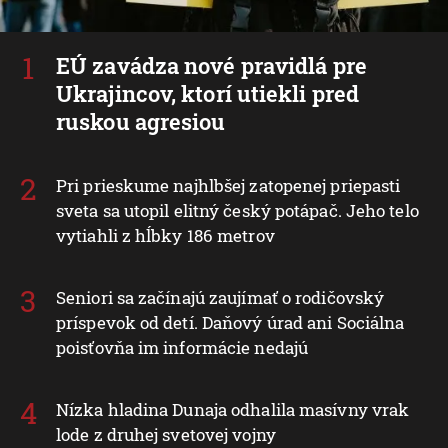
EÚ zavádza nové pravidlá pre
Ukrajincov, ktorí utiekli pred
ruskou agresiou
Pri prieskume najhlbšej zatopenej priepasti
sveta sa utopil elitný český potápač. Jeho telo
vytiahli z hĺbky 186 metrov
Seniori sa začínajú zaujímať o rodičovský
príspevok od detí. Daňový úrad ani Sociálna
poisťovňa im informácie nedajú
Nízka hladina Dunaja odhalila masívny vrak
lode z druhej svetovej vojny