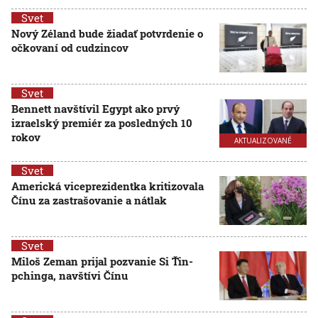
Svet
Nový Zéland bude žiadať potvrdenie o
očkovaní od cudzincov
Svet
Bennett navštívil Egypt ako prvý
izraelský premiér za posledných 10
rokov
AKTUALIZOVANÉ
Svet
Americká viceprezidentka kritizovala
Čínu za zastrašovanie a nátlak
Svet
Miloš Zeman prijal pozvanie Si Ťin-
pchinga, navštívi Čínu