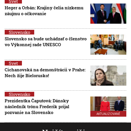
Svet
Heger a Orbán: Krajiny čelia nízkemu
záujmu o očkovanie
Slovensko
Slovensko sa bude uchádzať o členstvo
vo Výkonnej rade UNESCO
Svet
Cichanovská na demonštrácii v Prahe:
Nech žije Bielorusko!
Slovensko
Prezidentka Čaputová: Dánsky
následník trónu Frederik prijal
pozvanie na Slovensko
AKTUALIZOVANÉ