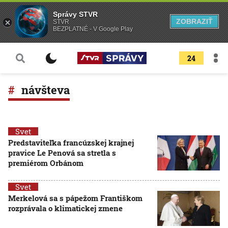
Správy STVR
ZOBRAZIŤ
STVR
BEZPLATNÉ - V Google Play
24
návšteva
Svet
Predstaviteľka francúzskej krajnej
pravice Le Penová sa stretla s
premiérom Orbánom
Svet
Merkelová sa s pápežom Františkom
rozprávala o klimatickej zmene