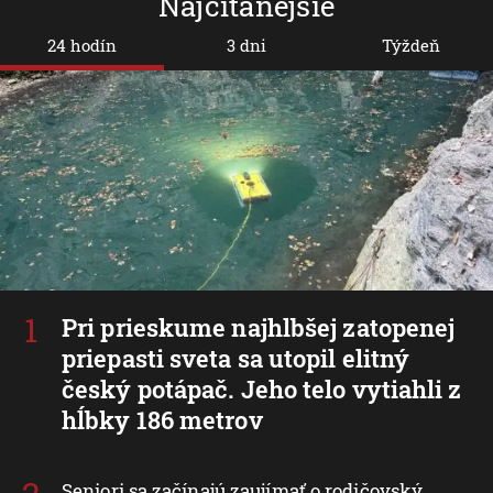
Najčítanejšie
24 hodín
3 dni
Týždeň
Pri prieskume najhlbšej zatopenej
priepasti sveta sa utopil elitný
český potápač. Jeho telo vytiahli z
hĺbky 186 metrov
Seniori sa začínajú zaujímať o rodičovský