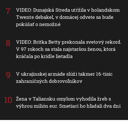
VIDEO: Dunajská Streda utŕžila v holandskom
Twente debakel, v domácej odvete sa bude
pokúšať o nemožné
VIDEO: Britka Betty prekonala svetový rekord.
V 97 rokoch sa stala najstaršou ženou, ktorá
kráčala po krídle lietadla
V ukrajinskej armáde slúži takmer 16-tisíc
zahraničných dobrovoľníkov
Žena v Taliansku omylom vyhodila žreb s
výhrou milión eur. Smetiari ho hľadali dva dni