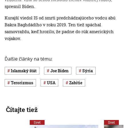
spresnil Biden.
Kurajší viedol IS od smrti predchádzajúceho vodcu abú
Bakra Baghdádího v roku 2019. Ten tiež spáchal
samovraždu, keď hrozilo, že padne do rúk amerických
vojakov.
Ďalšie články na tému:
Islamský štát
Joe Biden
Sýria
terorizmus
USA
zabitie
Čítajte tiež
Svet
Svet