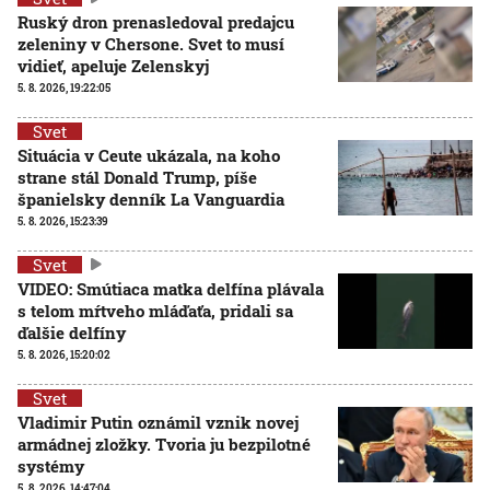
Ruský dron prenasledoval predajcu
zeleniny v Chersone. Svet to musí
vidieť, apeluje Zelenskyj
5. 8. 2026, 19:22:05
Svet
Situácia v Ceute ukázala, na koho
strane stál Donald Trump, píše
španielsky denník La Vanguardia
5. 8. 2026, 15:23:39
Svet
VIDEO: Smútiaca matka delfína plávala
s telom mŕtveho mláďaťa, pridali sa
ďalšie delfíny
5. 8. 2026, 15:20:02
Svet
Vladimir Putin oznámil vznik novej
armádnej zložky. Tvoria ju bezpilotné
systémy
5. 8. 2026, 14:47:04