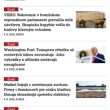
Svet
VIDEO: Rokovanie v brazílskom
regionálnom parlamente prerušila milá
návšteva. Skupinka kapybár vošla do
budovy hlavným vchodom
5. 8. 2026, 13:53:13
Svet
Washington Post: Trumpova rétorika už
svetových lídrov nevzrušuje. Jeho
vyhrážky a ultimáta zostávajú
nenaplnené
5. 8. 2026, 12:48:50
Svet
Maďari bojujú s extrémnym suchom.
Firmy i domácnosti pre nízku hladinu
Dunaja obmedzujú spotrebu elektriny
5. 8. 2026, 12:48:12
Svet