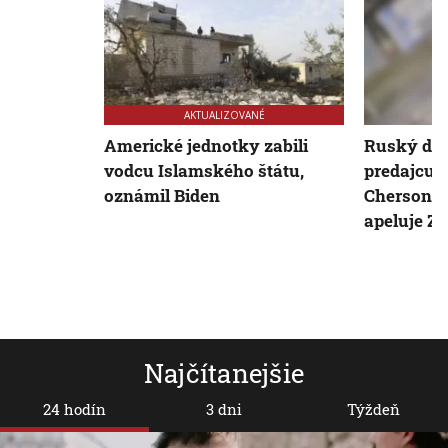
AKTUALIZOVANÉ
Americké jednotky zabili
Ruský dro
vodcu Islamského štátu,
predajcu z
oznámil Biden
Chersone. 
apeluje Z
Najčítanejšie
24 hodín
3 dni
Týždeň