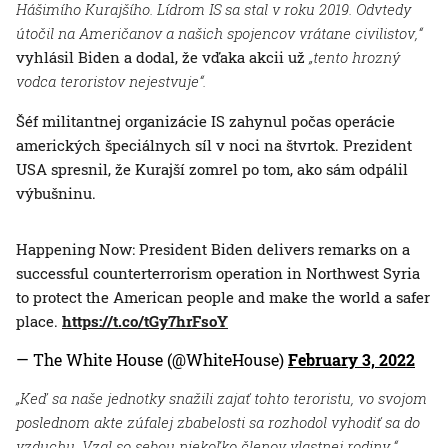
Hášimího Kurajšího. Lídrom IS sa stal v roku 2019. Odvtedy
útočil na Američanov a našich spojencov vrátane civilistov,“
vyhlásil Biden a dodal, že vďaka akcii už
„tento hrozný
vodca teroristov nejestvuje“.
Šéf militantnej organizácie IS zahynul počas operácie
amerických špeciálnych síl v noci na štvrtok. Prezident
USA spresnil, že Kurajší zomrel po tom, ako sám odpálil
výbušninu.
Happening Now: President Biden delivers remarks on a
successful counterterrorism operation in Northwest Syria
to protect the American people and make the world a safer
place.
https://t.co/tGy7hrFsoY
— The White House (@WhiteHouse)
February 3, 2022
„Keď sa naše jednotky snažili zajať tohto teroristu, vo svojom
poslednom akte zúfalej zbabelosti sa rozhodol vyhodiť sa do
vzduchu. Vzal so sebou niekoľko členov vlastnej rodiny,“