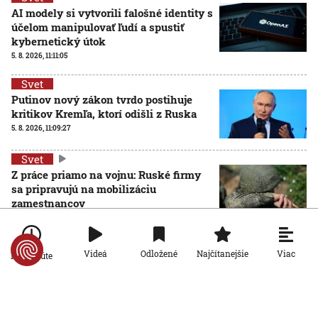
AI modely si vytvorili falošné identity s
účelom manipulovať ľudí a spustiť
kybernetický útok
5. 8. 2026, 11:11:05
Svet
Putinov nový zákon tvrdo postihuje
kritikov Kremľa, ktorí odišli z Ruska
5. 8. 2026, 11:09:27
Svet
Z práce priamo na vojnu: Ruské firmy
sa pripravujú na mobilizáciu
zamestnancov
5. 8. 2026, 11:06:01
Viac
Videá
Odložené
Najčítanejšie
Po minúte