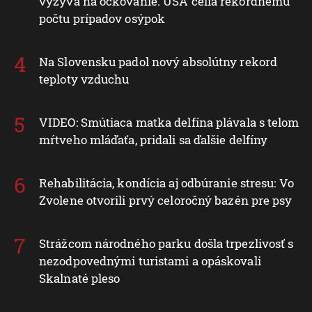
vyzýva na očkovanie. USA čelia rekordnému
počtu prípadov osýpok
Na Slovensku padol nový absolútny rekord
teploty vzduchu
VIDEO: Smútiaca matka delfína plávala s telom
mŕtveho mláďaťa, pridali sa ďalšie delfíny
Rehabilitácia, kondícia aj odbúranie stresu: Vo
Zvolene otvorili prvý celoročný bazén pre psy
Strážcom národného parku došla trpezlivosť s
nezodpovednými turistami a opáskovali
Skalnaté pleso