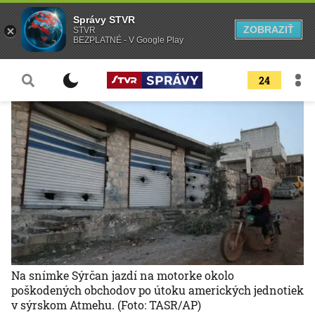
Správy STVR
ZOBRAZIŤ
STVR
BEZPLATNÉ - V Google Play
24
Na snímke Sýrčan jazdí na motorke okolo
poškodených obchodov po útoku amerických jednotiek
v sýrskom Atmehu.
(Foto: TASR/AP)