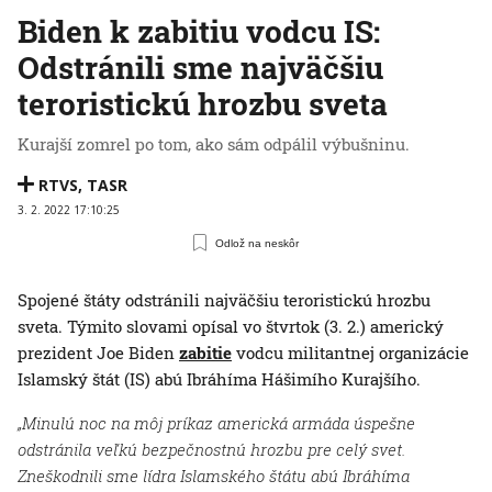
Biden k zabitiu vodcu IS:
Odstránili sme najväčšiu
teroristickú hrozbu sveta
Kurajší zomrel po tom, ako sám odpálil výbušninu.
RTVS
,
TASR
3. 2. 2022 17:10:25
Odlož na neskôr
Spojené štáty odstránili najväčšiu teroristickú hrozbu
sveta. Týmito slovami opísal vo štvrtok (3. 2.) americký
prezident Joe Biden
zabitie
vodcu militantnej organizácie
Islamský štát (IS) abú Ibráhíma Hášimího Kurajšího.
„Minulú noc na môj príkaz americká armáda úspešne
odstránila veľkú bezpečnostnú hrozbu pre celý svet.
Zneškodnili sme lídra Islamského štátu abú Ibráhíma