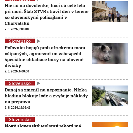
Nie sú na dovolenke, hoci sú celé leto
pri mori: Štáb STVR strávil deň v teréne
so slovenskými policajtami v
Chorvátsku
7. 8. 2026, 7:00:00
Slovensko
Poľovníci bojujú proti africkému moru
ošípaných, agrorezort im zabezpečil
špeciálne chladiace boxy na ulovené
diviaky
7. 8. 2026, 6:00:00
Slovensko
Dunaj sa zmenil na nepoznanie. Nízka
hladina blokuje lode a zvyšuje náklady
na prepravu
6. 8. 2026, 19:09:48
Slovensko
Nový slovenský teplotný rekord má
ešte vyššiu hodnotu, ako sa pôvodne