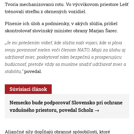
Tvoria mechanizovanú rotu. Vo výcvikovom priestore Lešť
trénovali streľbu z obrnených vozidiel.
Plnenie ich úloh a podmienky, v akých slúžia, prišiel
skontrolovať slovinský minister obrany Marjan Šarec.
„Je mi potešením vidieť, kde slúžia naši vojaci, kde si plnia
svoju povinnosť nielen voči členom NATO. Majú za úlohu aj
udržiavať mier, poskytovať nám bezpečnú a prosperujúcu
budúcnosť, pretože vždy sa musíme snažiť udržiavať mier a
stabilitu,“
povedal.
Súvisiaci článok
Nemecko bude podporovať Slovensko pri ochrane
vzdušného priestoru, povedal Scholz
Aliančné sily dopĺňajú obranné spôsobilosti, ktoré