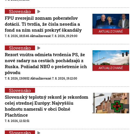
Slovensko
FPU zverejnil zoznam poberateľov
dotácií. Tí tvrdia, že čísla nesedia a
fond sa ním snaží prekryť škandály
AKTUALIZOVANÉ
7. 8. 2026, 18:15:46
Aktualizované:
7. 8. 2026, 19:29:00
Slovensko
Rezort vnútra odmieta tvrdenia PS, že
nové radary na cestách pochádzajú z
Ruska. Požiadal NBÚ o prešetrenie ich
AKTUALIZOVANÉ
pôvodu
7. 8. 2026, 13:08:52
Aktualizované:
7. 8. 2026, 19:12:00
Slovensko
Slovenský teplotný rekord je rekordom
celej strednej Európy: Najvyššiu
hodnotu namerali v obci Dolné
Plachtince
7. 8. 2026, 12:32:51
Slovensko