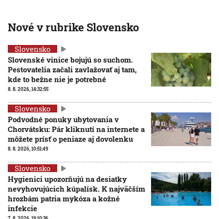
Nové v rubrike Slovensko
Slovensko
Slovenské vinice bojujú so suchom.
Pestovatelia začali zavlažovať aj tam,
kde to bežne nie je potrebné
8. 8. 2026, 14:32:55
Slovensko
Podvodné ponuky ubytovania v
Chorvátsku: Pár kliknutí na internete a
môžete prísť o peniaze aj dovolenku
8. 8. 2026, 10:51:49
Slovensko
Hygienici upozorňujú na desiatky
nevyhovujúcich kúpalísk. K najväčším
hrozbám patria mykóza a kožné
infekcie
7. 8. 2026, 19:10:36