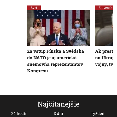
Svet
Slovensko
Za vstup Fínska a Švédska
Ak presta
do NATO je aj americká
na Ukraji
snemovňa reprezentantov
vojny, tvr
Kongresu
Najčítanejšie
24 hodín
3 dni
Týždeň