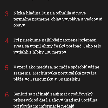
Nízka hladina Dunaja odhalila aj nové
termálne pramene, objav vyvoláva u vedcov aj
obavy
Pri prieskume najhlbšej zatopenej priepasti
sveta sa utopil elitný český potápač. Jeho telo
vytiahli z hĺbky 186 metrov
Vyzerá ako medúza, no môže spôsobiť vážne
zranenia. Mechúrovka portugalská zatvára
pláže vo Francúzsku aj Španielsku
Seniori sa začínajú zaujímať o rodičovský
príspevok od detí. Daňový úrad ani Sociálna
poisťovňa im informácie nedajú