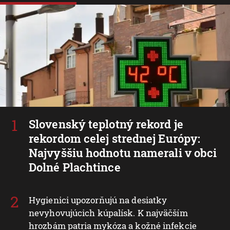
Slovenský teplotný rekord je
rekordom celej strednej Európy:
Najvyššiu hodnotu namerali v obci
Dolné Plachtince
Hygienici upozorňujú na desiatky
nevyhovujúcich kúpalísk. K najväčším
hrozbám patria mykóza a kožné infekcie