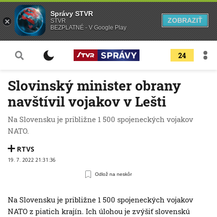
Správy STVR
ZOBRAZIŤ
STVR
BEZPLATNÉ - V Google Play
24
Slovinský minister obrany
navštívil vojakov v Lešti
Na Slovensku je približne 1 500 spojeneckých vojakov
NATO.
RTVS
19. 7. 2022 21:31:36
Odlož na neskôr
Na Slovensku je približne 1 500 spojeneckých vojakov
NATO z piatich krajín. Ich úlohou je zvýšiť slovenskú