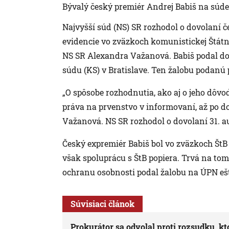
Bývalý český premiér Andrej Babiš na súde
Najvyšší súd (NS) SR rozhodol o dovolaní 
evidencie vo zväzkoch komunistickej Štátn
NS SR Alexandra Važanová. Babiš podal do
súdu (KS) v Bratislave. Ten žalobu podanú
„O spôsobe rozhodnutia, ako aj o jeho dô
práva na prvenstvo v informovaní, až po d
Važanová. NS SR rozhodol o dovolaní 31. a
Český expremiér Babiš bol vo zväzkoch Št
však spoluprácu s ŠtB popiera. Trvá na tom
ochranu osobnosti podal žalobu na ÚPN ešt
Súvisiaci článok
Prokurátor sa odvolal proti rozsudku, k