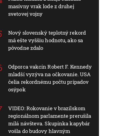
masívny vrak lode z druhej
svetovej vojny
Nový slovenský teplotný rekord
má ešte vyššiu hodnotu, ako sa
pôvodne zdalo
Odporca vakcín Robert F. Kennedy
mladší vyzýva na očkovanie. USA
čelia rekordnému počtu prípadov
osýpok
VIDEO: Rokovanie v brazílskom
regionálnom parlamente prerušila
milá návšteva. Skupinka kapybár
vošla do budovy hlavným