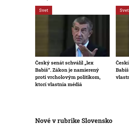
Svet
Svet
Český senát schválil „lex
Českí
Babiš“. Zákon je namierený
Babiš
proti vrcholovým politikom,
vlast
ktorí vlastnia médiá
Nové v rubrike Slovensko