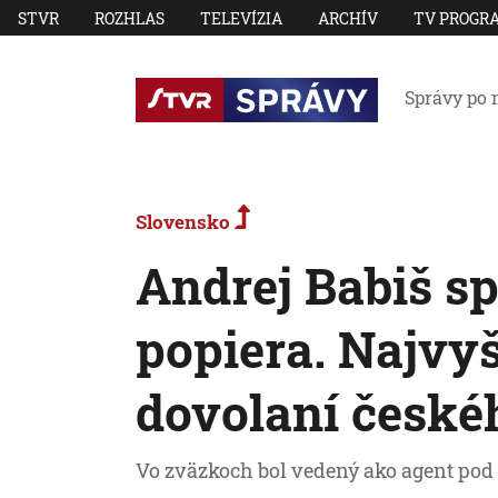
STVR
ROZHLAS
TELEVÍZIA
ARCHÍV
TV PROGR
Správy po 
Slovensko
Andrej Babiš sp
popiera. Najvyš
dovolaní české
Vo zväzkoch bol vedený ako agent po