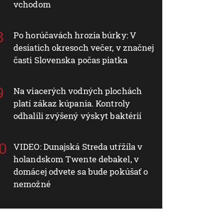
vchodom
Po horúčavách hrozia búrky: V
desiatich okresoch večer, v značnej
časti Slovenska počas piatka
Na viacerých vodných plochách
platí zákaz kúpania. Kontroly
odhalili zvýšený výskyt baktérií
VIDEO: Dunajská Streda utŕžila v
holandskom Twente debakel, v
domácej odvete sa bude pokúšať o
nemožné