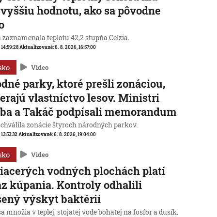
 vyššiu hodnotu, ako sa pôvodne
o
a zaznamenala teplotu 42,2 stupňa Celzia.
, 14:59:28
Aktualizované:
6. 8. 2026, 16:57:00
sko
Video
dné parky, ktoré prešli zonáciou,
erajú vlastníctvo lesov. Ministri
aba a Takáč podpísali memorandum
schválila zonácie štyroch národných parkov.
 13:53:32
Aktualizované:
6. 8. 2026, 19:04:00
sko
Video
iacerých vodných plochách platí
z kúpania. Kontroly odhalili
ený výskyt baktérií
sa množia v teplej, stojatej vode bohatej na fosfor a dusík.