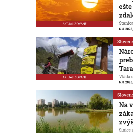
ešte
zdal
Stanic
AKTUALIZOVANÉ
6. 8. 2026
Sloven
Náro
preb
Tar
Vláda 
AKTUALIZOVANÉ
6. 8. 2026,
Sloven
Na v
záka
zvýš
Sinice 