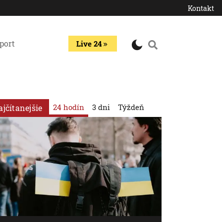
Kontakt
port
Live 24
24 hodín
3 dni
Týždeň
ajčítanejšie