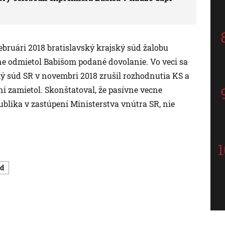
ebruári 2018 bratislavský krajský súd žalobu
ne odmietol Babišom podané dovolanie. Vo veci sa
ý súd SR v novembri 2018 zrušil rozhodnutia KS a
ni zamietol. Skonštatoval, že pasívne vecne
blika v zastúpení Ministerstva vnútra SR, nie
úd