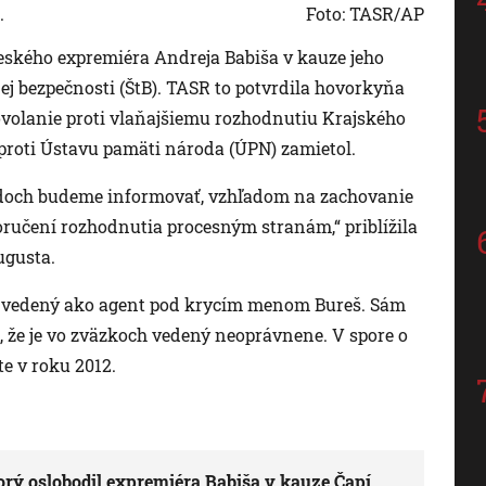
.
Foto: TASR/AP
českého expremiéra Andreja Babiša v kauze jeho
ej bezpečnosti (ŠtB). TASR to potvrdila hovorkyňa
volanie proti vlaňajšiemu rozhodnutiu Krajského
 proti Ústavu pamäti národa (ÚPN) zamietol.
vodoch budeme informovať, vzhľadom na zachovanie
oručení rozhodnutia procesným stranám,“ priblížila
ugusta.
B vedený ako agent pod krycím menom Bureš. Sám
, že je vo zväzkoch vedený neoprávnene. V spore o
e v roku 2012.
torý oslobodil expremiéra Babiša v kauze Čapí