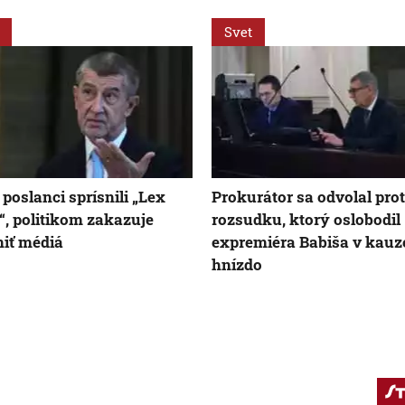
Svet
 poslanci sprísnili „Lex
Prokurátor sa odvolal prot
“, politikom zakazuje
rozsudku, ktorý oslobodil
niť médiá
expremiéra Babiša v kauz
hnízdo