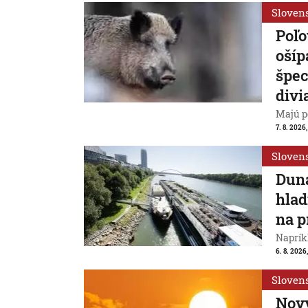
Sloven
Poľo
ošíp
špec
divi
Majú p
7. 8. 2026
Sloven
Duna
hlad
na p
Naprík
6. 8. 2026
Sloven
Nový