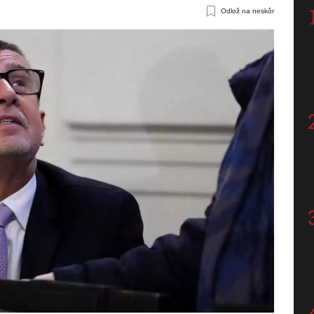
Odlož na neskôr