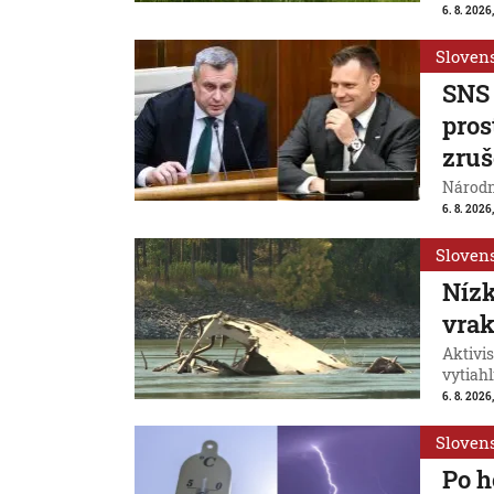
6. 8. 2026,
Sloven
SNS 
pros
zruš
Národn
6. 8. 2026,
Sloven
Nízk
vrak
Aktivis
vytiahl
6. 8. 2026,
Sloven
Po h