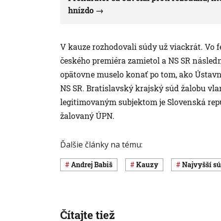
hnízdo
V kauze rozhodovali súdy už viackrát. Vo f
českého premiéra zamietol a NS SR násled
opätovne muselo konať po tom, ako Ústavn
NS SR. Bratislavský krajský súd žalobu vla
legitimovaným subjektom je Slovenská repu
žalovaný ÚPN.
Ďalšie články na tému:
Andrej Babiš
kauzy
Najvyšší s
Čítajte tiež