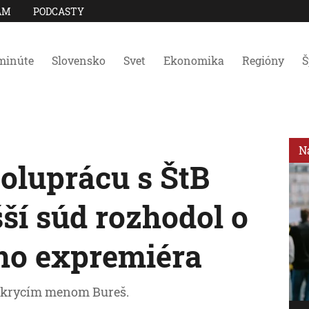
AM
PODCASTY
minúte
Slovensko
Svet
Ekonomika
Regióny
Š
N
oluprácu s ŠtB
ší súd rozhodol o
ho expremiéra
d krycím menom Bureš.