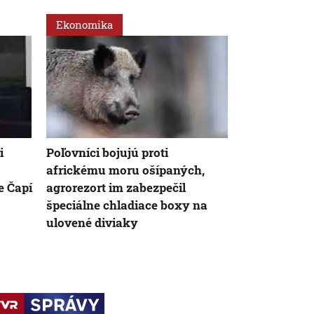
Ekonomika
Slovensko
i
Poľovníci bojujú proti
Dunaj sa zm
africkému moru ošípaných,
Nízka hladin
e Čapí
agrorezort im zabezpečil
zvyšuje nák
špeciálne chladiace boxy na
ulovené diviaky