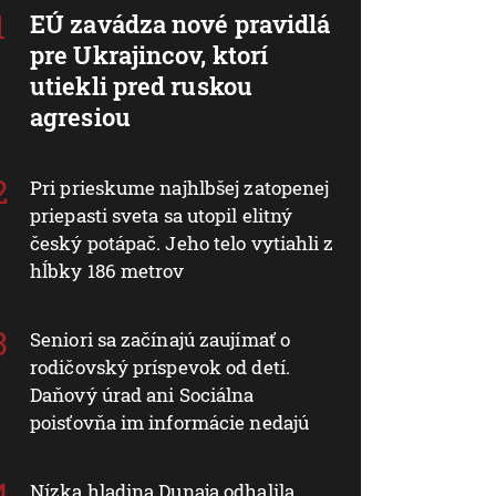
EÚ zavádza nové pravidlá
pre Ukrajincov, ktorí
utiekli pred ruskou
agresiou
Pri prieskume najhlbšej zatopenej
priepasti sveta sa utopil elitný
český potápač. Jeho telo vytiahli z
hĺbky 186 metrov
Seniori sa začínajú zaujímať o
rodičovský príspevok od detí.
Daňový úrad ani Sociálna
poisťovňa im informácie nedajú
Nízka hladina Dunaja odhalila