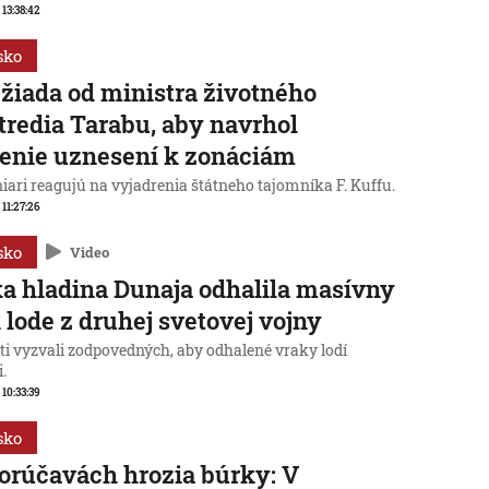
 13:38:42
sko
žiada od ministra životného
tredia Tarabu, aby navrhol
enie uznesení k zonáciám
iari reagujú na vyjadrenia štátneho tajomníka F. Kuffu.
 11:27:26
sko
Video
a hladina Dunaja odhalila masívny
 lode z druhej svetovej vojny
ti vyzvali zodpovedných, aby odhalené vraky lodí
i.
 10:33:39
sko
orúčavách hrozia búrky: V