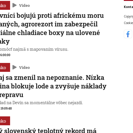
sko
Video
Konta
vníci bojujú proti africkému moru
Copyri
aných, agrorezort im zabezpečil
Cookie
iálne chladiace boxy na ulovené
aky
omôcť najmä s mapovaním vírusu.
, 6:00:00
sko
Video
j sa zmenil na nepoznanie. Nízka
ina blokuje lode a zvyšuje náklady
repravu
lad na Devín sa momentálne vôbec nejazdí.
, 19:09:48
sko
 slovenský teplotný rekord má