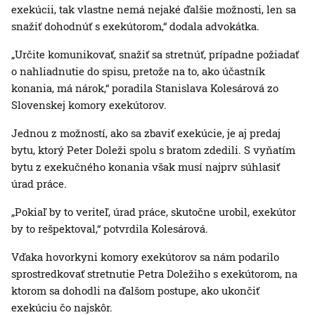
exekúcii, tak vlastne nemá nejaké ďalšie možnosti, len sa
snažiť dohodnúť s exekútorom,“ dodala advokátka.
„Určite komunikovať, snažiť sa stretnúť, prípadne požiadať
o nahliadnutie do spisu, pretože na to, ako účastník
konania, má nárok,“ poradila Stanislava Kolesárová zo
Slovenskej komory exekútorov.
Jednou z možností, ako sa zbaviť exekúcie, je aj predaj
bytu, ktorý Peter Doleži spolu s bratom zdedili. S vyňatím
bytu z exekučného konania však musí najprv súhlasiť
úrad práce.
„Pokiaľ by to veriteľ, úrad práce, skutočne urobil, exekútor
by to rešpektoval,“ potvrdila Kolesárová.
Vďaka hovorkyni komory exekútorov sa nám podarilo
sprostredkovať stretnutie Petra Doležiho s exekútorom, na
ktorom sa dohodli na ďalšom postupe, ako ukončiť
exekúciu čo najskôr.