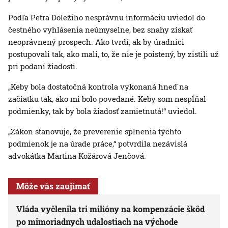
Podľa Petra Doležiho nesprávnu informáciu uviedol do
čestného vyhlásenia neúmyselne, bez snahy získať
neoprávnený prospech. Ako tvrdí, ak by úradníci
postupovali tak, ako mali, to, že nie je poistený, by zistili už
pri podaní žiadosti.
„Keby bola dostatočná kontrola vykonaná hneď na
začiatku tak, ako mi bolo povedané. Keby som nespĺňal
podmienky, tak by bola žiadosť zamietnutá!“ uviedol.
„Zákon stanovuje, že preverenie splnenia týchto
podmienok je na úrade práce,“ potvrdila nezávislá
advokátka Martina Kožárová Jenčová.
Môže vás zaujímať
Vláda vyčlenila tri milióny na kompenzácie škôd
po mimoriadnych udalostiach na východe