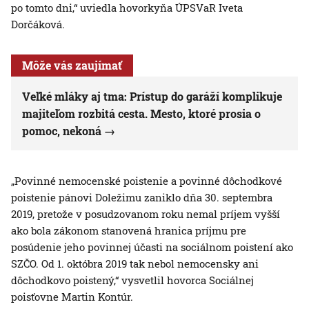
po tomto dni,“ uviedla hovorkyňa ÚPSVaR Iveta
Dorčáková.
Môže vás zaujímať
Veľké mláky aj tma: Prístup do garáží komplikuje
majiteľom rozbitá cesta. Mesto, ktoré prosia o
pomoc, nekoná
„Povinné nemocenské poistenie a povinné dôchodkové
poistenie pánovi Doležimu zaniklo dňa 30. septembra
2019, pretože v posudzovanom roku nemal príjem vyšší
ako bola zákonom stanovená hranica príjmu pre
posúdenie jeho povinnej účasti na sociálnom poistení ako
SZČO. Od 1. októbra 2019 tak nebol nemocensky ani
dôchodkovo poistený,“ vysvetlil hovorca Sociálnej
poisťovne Martin Kontúr.