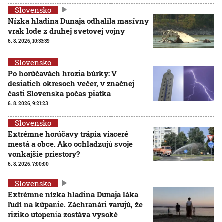
Slovensko
Nízka hladina Dunaja odhalila masívny
vrak lode z druhej svetovej vojny
6. 8. 2026, 10:33:39
Slovensko
Po horúčavách hrozia búrky: V
desiatich okresoch večer, v značnej
časti Slovenska počas piatka
6. 8. 2026, 9:21:23
Slovensko
Extrémne horúčavy trápia viaceré
mestá a obce. Ako ochladzujú svoje
vonkajšie priestory?
6. 8. 2026, 7:00:00
Slovensko
Extrémne nízka hladina Dunaja láka
ľudí na kúpanie. Záchranári varujú, že
riziko utopenia zostáva vysoké