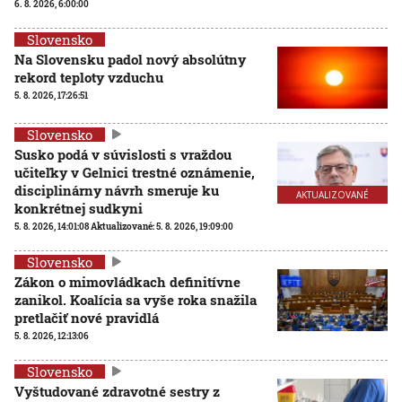
6. 8. 2026, 6:00:00
Slovensko
Na Slovensku padol nový absolútny
rekord teploty vzduchu
5. 8. 2026, 17:26:51
Slovensko
Susko podá v súvislosti s vraždou
učiteľky v Gelnici trestné oznámenie,
disciplinárny návrh smeruje ku
AKTUALIZOVANÉ
konkrétnej sudkyni
5. 8. 2026, 14:01:08
Aktualizované:
5. 8. 2026, 19:09:00
Slovensko
Zákon o mimovládkach definitívne
zanikol. Koalícia sa vyše roka snažila
pretlačiť nové pravidlá
5. 8. 2026, 12:13:06
Slovensko
Vyštudované zdravotné sestry z