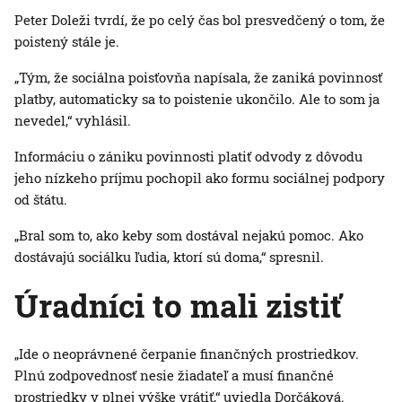
Peter Doleži tvrdí, že po celý čas bol presvedčený o tom, že
poistený stále je.
„Tým, že sociálna poisťovňa napísala, že zaniká povinnosť
platby, automaticky sa to poistenie ukončilo. Ale to som ja
nevedel,“ vyhlásil.
Informáciu o zániku povinnosti platiť odvody z dôvodu
jeho nízkeho príjmu pochopil ako formu sociálnej podpory
od štátu.
„Bral som to, ako keby som dostával nejakú pomoc. Ako
dostávajú sociálku ľudia, ktorí sú doma,“ spresnil.
Úradníci to mali zistiť
„Ide o neoprávnené čerpanie finančných prostriedkov.
Plnú zodpovednosť nesie žiadateľ a musí finančné
prostriedky v plnej výške vrátiť,“ uviedla Dorčáková.