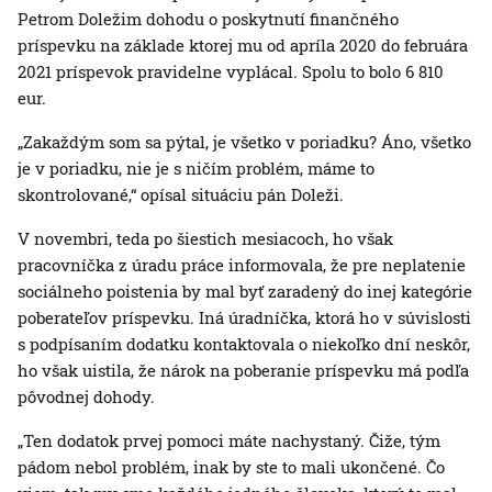
Petrom Doležim dohodu o poskytnutí finančného
príspevku na základe ktorej mu od apríla 2020 do februára
2021 príspevok pravidelne vyplácal. Spolu to bolo 6 810
eur.
„Zakaždým som sa pýtal, je všetko v poriadku? Áno, všetko
je v poriadku, nie je s ničím problém, máme to
skontrolované,“ opísal situáciu pán Doleži.
V novembri, teda po šiestich mesiacoch, ho však
pracovníčka z úradu práce informovala, že pre neplatenie
sociálneho poistenia by mal byť zaradený do inej kategórie
poberateľov príspevku. Iná úradníčka, ktorá ho v súvislosti
s podpísaním dodatku kontaktovala o niekoľko dní neskôr,
ho však uistila, že nárok na poberanie príspevku má podľa
pôvodnej dohody.
„Ten dodatok prvej pomoci máte nachystaný. Čiže, tým
pádom nebol problém, inak by ste to mali ukončené. Čo