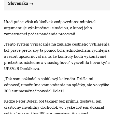
Slovenska
Úrad práce však akúkoľvek zodpovednosť odmietol,
argumentuje výnimočnou situáciou, v ktorej jeho
zamestnanci počas pandémie pracovali.
„Tento systém vyplácania na základe čestného vyhlásenia
bol práve preto, aby tá pomoc bola jednoduchšia, rýchlejšia
a rezort upozorňoval na to, že kontroly budú vykonávané
priebežne, následne a viacstupňovo,“ vysvetlila hovorkyňa
ÚPSVaR Dorčáková.
„Tak som požiadal o splátkový kalendár. Prišla mi
odpoveď, umožníme vám vrátenie na splátky, ale vo výške
300 eur mesačne,“ povedal Doleži.
Keďže Peter Doleži bol takmer bez príjmu, dostával len
čiastočný invalidný dôchodok vo výške 168 eur, dokázal
splácať maximálne 100 eur mesačne. Hoci časť