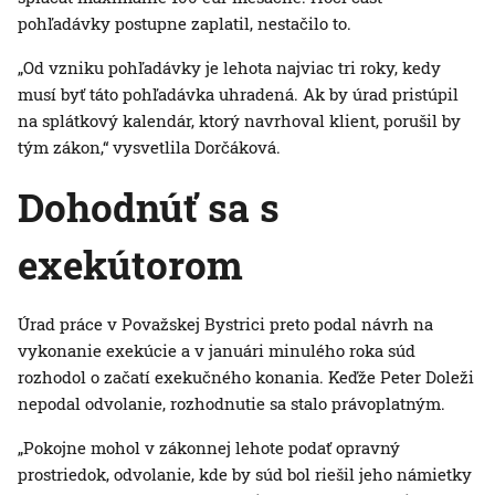
pohľadávky postupne zaplatil, nestačilo to.
„Od vzniku pohľadávky je lehota najviac tri roky, kedy
musí byť táto pohľadávka uhradená. Ak by úrad pristúpil
na splátkový kalendár, ktorý navrhoval klient, porušil by
tým zákon,“ vysvetlila Dorčáková.
Dohodnúť sa s
exekútorom
Úrad práce v Považskej Bystrici preto podal návrh na
vykonanie exekúcie a v januári minulého roka súd
rozhodol o začatí exekučného konania. Keďže Peter Doleži
nepodal odvolanie, rozhodnutie sa stalo právoplatným.
„Pokojne mohol v zákonnej lehote podať opravný
prostriedok, odvolanie, kde by súd bol riešil jeho námietky