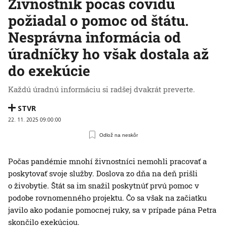
Živnostník počas covidu
požiadal o pomoc od štátu.
Nesprávna informácia od
úradníčky ho však dostala až
do exekúcie
Každú úradnú informáciu si radšej dvakrát preverte.
STVR
22. 11. 2025 09:00:00
Odlož na neskôr
Počas pandémie mnohí živnostníci nemohli pracovať a
poskytovať svoje služby. Doslova zo dňa na deň prišli
o živobytie. Štát sa im snažil poskytnúť prvú pomoc v
podobe rovnomenného projektu. Čo sa však na začiatku
javilo ako podanie pomocnej ruky, sa v prípade pána Petra
skončilo exekúciou.