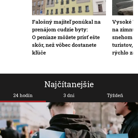
Falošný majiteľ ponúkal na
Vysoké Ta
prenájom cudzie byty:
na zimnú 
O peniaze môžete prísť ešte
snehom o
skôr, než vôbec dostanete
turistov, 
kľúče
rýchlo za
Najčítanejšie
24 hodín
3 dni
Týždeň