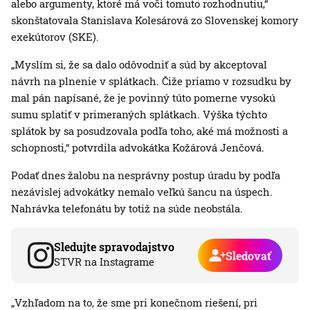
alebo argumenty, ktoré má voči tomuto rozhodnutiu,“
skonštatovala Stanislava Kolesárová zo Slovenskej komory
exekútorov (SKE).
„Myslím si, že sa dalo odôvodniť a súd by akceptoval
návrh na plnenie v splátkach. Čiže priamo v rozsudku by
mal pán napísané, že je povinný túto pomerne vysokú
sumu splatiť v primeraných splátkach. Výška týchto
splátok by sa posudzovala podľa toho, aké má možnosti a
schopnosti,“ potvrdila advokátka Kožárová Jenčová.
Podať dnes žalobu na nesprávny postup úradu by podľa
nezávislej advokátky nemalo veľkú šancu na úspech.
Nahrávka telefonátu by totiž na súde neobstála.
Sledujte spravodajstvo
Sledovať
STVR na Instagrame
„Vzhľadom na to, že sme pri konečnom riešení, pri