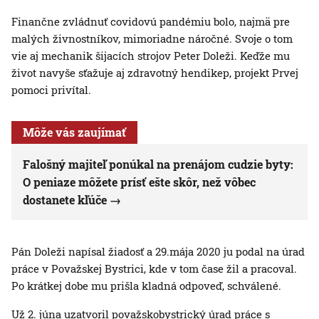
Finančne zvládnuť covidovú pandémiu bolo, najmä pre
malých živnostníkov, mimoriadne náročné. Svoje o tom
vie aj mechanik šijacích strojov Peter Doleži. Keďže mu
život navyše sťažuje aj zdravotný hendikep, projekt Prvej
pomoci privítal.
Môže vás zaujímať
Falošný majiteľ ponúkal na prenájom cudzie byty:
O peniaze môžete prísť ešte skôr, než vôbec
dostanete kľúče
Pán Doleži napísal žiadosť a 29.mája 2020 ju podal na úrad
práce v Považskej Bystrici, kde v tom čase žil a pracoval.
Po krátkej dobe mu prišla kladná odpoveď, schválené.
Už 2. júna uzatvoril považskobystrický úrad práce s