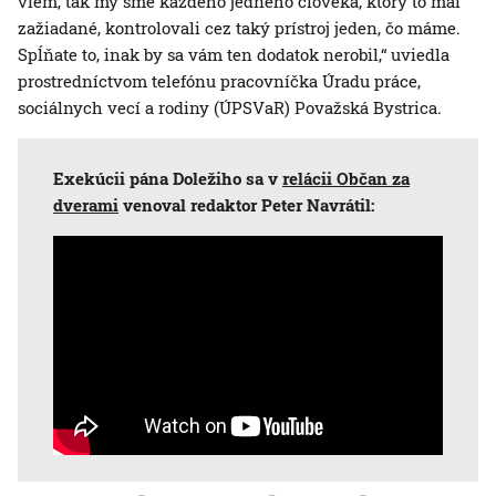
viem, tak my sme každého jedného človeka, ktorý to mal
zažiadané, kontrolovali cez taký prístroj jeden, čo máme.
Spĺňate to, inak by sa vám ten dodatok nerobil,“ uviedla
prostredníctvom telefónu pracovníčka Úradu práce,
sociálnych vecí a rodiny (ÚPSVaR) Považská Bystrica.
Exekúcii pána Doležiho sa v
relácii Občan za
dverami
venoval redaktor Peter Navrátil: