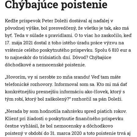
Chýbajúce poistenie
Keďže príspevok Peter Doleži dostával aj naďalej v
pôvodnej výške, bol presvedčený, že všetko je tak, ako má
byť. Teda v súlade s pravidlami. O to viac ho zaskočilo, keď
17. mája 2021 dostal z toho istého úradu práce výzvu na
vrátenie celého poskytnutého príspevku. Spolu 6 810 eur a
to najneskôr do tridsiatich dní. Dôvod? Chýbajúce
dôchodkové a nemocenské poistenie.
„Hovorím, vy si nerobte zo mňa srandu! Veď tam máte
telefonické rozhovory. Informoval som sa. Kto mi má dať
konkrétnejšiu presnejšiu informáciu ako človek, ktorý s
tým robí, ktorý bol zaškolený?“ rozhorčil sa pán Doleži.
„Nerada by som hodnotila nahrávku spred piatich rokov.
Klient pri žiadosti o poskytnutie finančného príspevku
čestne vyhlásil, že bol nemocensky a dôchodkovo
poistený v období do 31. marca 2020 a toto poistenie trvá aj