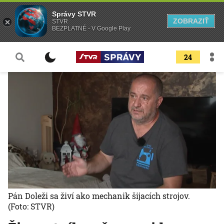
Správy STVR
ZOBRAZIŤ
STVR
BEZPLATNÉ - V Google Play
24
Pán Doleži sa živí ako mechanik šijacích strojov.
(Foto: STVR)