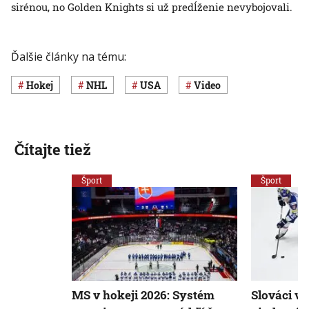
sirénou, no Golden Knights si už predĺženie nevybojovali.
Ďalšie články na tému:
Hokej
NHL
USA
Video
Čítajte tiež
Šport
Šport
MS v hokeji 2026: Systém
Slováci vr