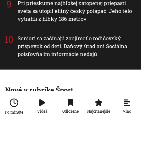
Pri prieskume najhlbšej zatopenej priepasti
sveta sa utopil elitný český potápač. Jeho telo
vytiahli z hĺbky 186 metrov
Seniori sa začínajú zaujímať o rodičovský
príspevok od detí. Daňový úrad ani Sociálna
poisťovňa im informácie nedajú
Nové v rubrike Šport
Šport
Ďaloga chce vrátiť Zvolen tam, kam
Viac
Videá
Odložené
Najčítanejšie
Po minúte
patrí: Verím, že všetci pôjdeme za
jedným cieľom
31. 7. 2026, 14:01:31