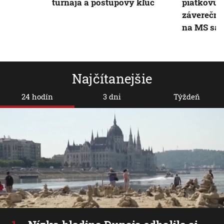
turnaja a postupový kľúč
piatkovú 
záverečno
na MS sa t
Najčítanejšie
24 hodín
3 dni
Týždeň