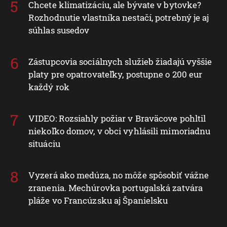
Chcete klimatizáciu, ale bývate v bytovke?
Rozhodnutie vlastníka nestačí, potrebný je aj
súhlas susedov
Zástupcovia sociálnych služieb žiadajú vyššie
platy pre opatrovateľky, postupne o 200 eur
každý rok
VIDEO: Rozsiahly požiar v Braväcove pohltil
niekoľko domov, v obci vyhlásili mimoriadnu
situáciu
Vyzerá ako medúza, no môže spôsobiť vážne
zranenia. Mechúrovka portugalská zatvára
pláže vo Francúzsku aj Španielsku