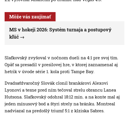
Môže vás zaujímať
MS v hokeji 2026: Systém turnaja a postupový
kľúč
Slafkovský zvyšoval v nočnom dueli na 4:1 pre svoj tím.
Opäť sa presadil v presilovej hre, v ktorej zaznamenal aj
hetrik v úvode série 1. kola proti Tampe Bay.
Dvadsaťdvaročný Slovák clonil brankárovi Alexovi
Lyonovi a tesne pred ním tečoval strelu obrancu Lanea
Hutsona. Slafkovský odohral 18:12 min. a na konte mal aj
jeden mínusový bod a štyri strely na bránku. Montreal
nadviazal na predošlý triumf 5:1 z klziska Sabres.