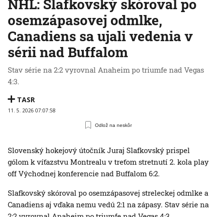
NHL: Slafkovský skóroval po
osemzápasovej odmlke,
Canadiens sa ujali vedenia v
sérii nad Buffalom
Stav série na 2:2 vyrovnal Anaheim po triumfe nad Vegas
4:3.
TASR
11. 5. 2026 07:07:58
Odlož na neskôr
Slovenský hokejový útočník Juraj Slafkovský prispel
gólom k víťazstvu Montrealu v treťom stretnutí 2. kola play
off Východnej konferencie nad Buffalom 6:2.
Slafkovský skóroval po osemzápasovej streleckej odmlke a
Canadiens aj vďaka nemu vedú 2:1 na zápasy. Stav série na
2:2 vyrovnal Anaheim po triumfe nad Vegas 4:3.