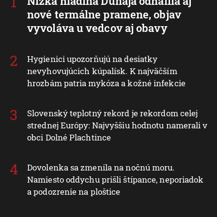
Nízka hladina Dunaja odhalila aj
nové termálne pramene, objav
vyvoláva u vedcov aj obavy
Hygienici upozorňujú na desiatky
nevyhovujúcich kúpalísk. K najväčším
hrozbám patria mykóza a kožné infekcie
Slovenský teplotný rekord je rekordom celej
strednej Európy: Najvyššiu hodnotu namerali v
obci Dolné Plachtince
Dovolenka sa zmenila na nočnú moru.
Namiesto oddychu prišli štípance, neporiadok
a podozrenie na ploštice