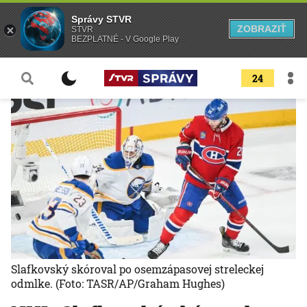
Správy STVR
ZOBRAZIŤ
STVR
BEZPLATNÉ - V Google Play
24
Slafkovský skóroval po osemzápasovej streleckej
odmlke.
(Foto: TASR/AP/Graham Hughes)