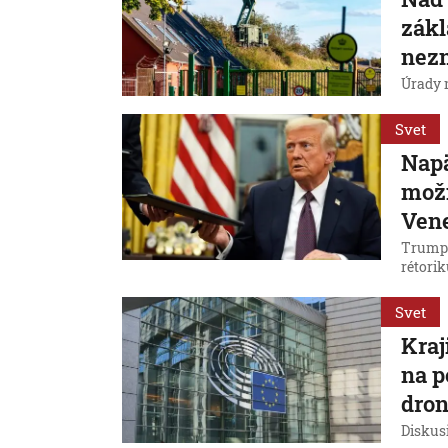
zákl
nez
Úrady n
Svet
Napä
možn
Vene
Trumpo
rétorik
Svet
Kraj
na p
dro
Diskus