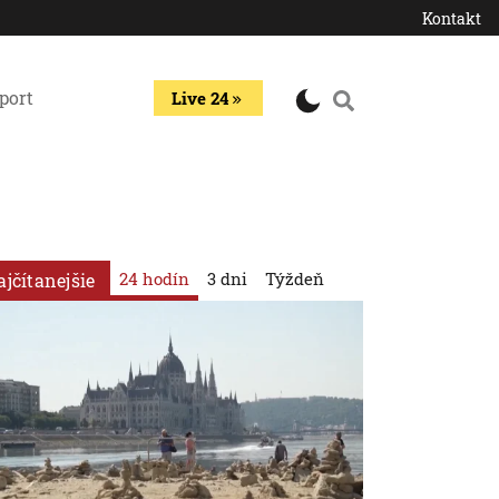
Kontakt
port
Live 24
24 hodín
3 dni
Týždeň
ajčítanejšie