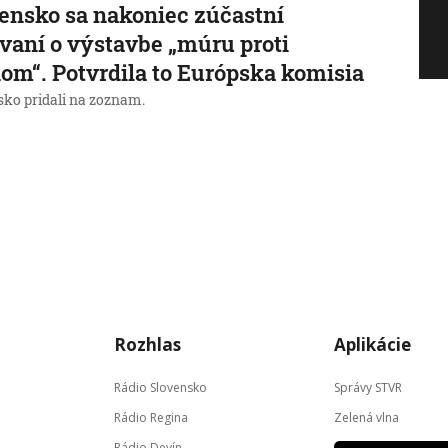
ensko sa nakoniec zúčastní
vaní o výstavbe „múru proti
om“. Potvrdila to Európska komisia
sko pridali na zoznam.
→
Rozhlas
Aplikácie
Rádio Slovensko
Správy STVR
Rádio Regina
Zelená vlna
Rádio Devín