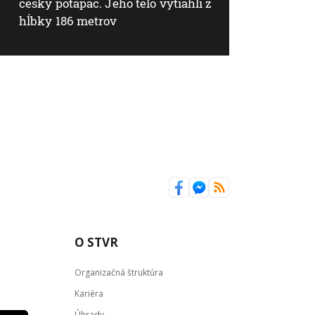
český potápač. Jeho telo vytiahli z
hĺbky 186 metrov
O STVR
Organizačná štruktúra
Kariéra
Úhrady