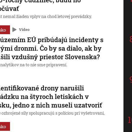
očúvať
t nemal žiaden vplyv na chod letovej prevádzky.
sko
Video
územím EÚ pribúdajú incidenty s
ými dronmi. Čo by sa dialo, ak by
šili vzdušný priestor Slovenska?
nalytikov na to nie sme pripravení.
entifikované drony narušili
ádzku na štyroch letiskách v
ku, jedno z nich museli uzatvoriť
ozbrojené sily spolupracujú s políciou pri vyšetrovaní,
sko