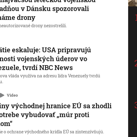
adňou v Dánsku spozorovali
náme drony
eautorizované drony nezostrelili.
tie eskaluje: USA pripravujú
osti vojenských úderov vo
zuele, tvrdí NBC News
va vláda využíva na adresu lídra Venezuely tvrdú
u.
Video
iny východnej hranice EÚ sa zhodli
otrebe vybudovať „múr proti
nom“
ie o ochrane východného krídla EÚ sa zintenzívňujú.