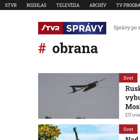
STVR
ROZHLAS
TELEVÍZIA
ARCHÍV
TV PROGR
Správy po 
obrana
Svet
Rusk
vybu
Mosk
EÚ uvie
Svet
Nad 