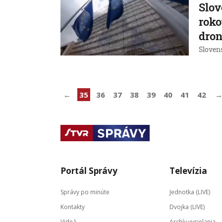
Slov
roko
dron
Sloven
←
35
36
37
38
39
40
41
42
Portál Správy
Televízia
Správy po minúte
Jednotka (LIVE)
Kontakty
Dvojka (LIVE)
Videá
Archív vysielania