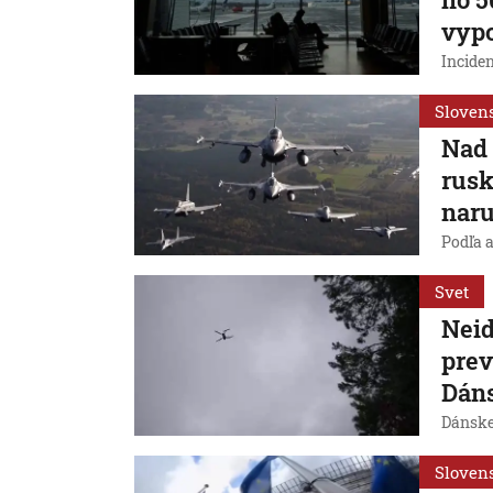
vyp
Inciden
Sloven
Nad 
rusk
naru
Podľa a
Svet
Neid
prev
Dáns
Dánske 
Sloven