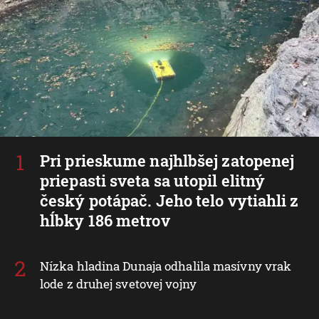
Pri prieskume najhlbšej zatopenej
priepasti sveta sa utopil elitný
český potápač. Jeho telo vytiahli z
hĺbky 186 metrov
Nízka hladina Dunaja odhalila masívny vrak
lode z druhej svetovej vojny