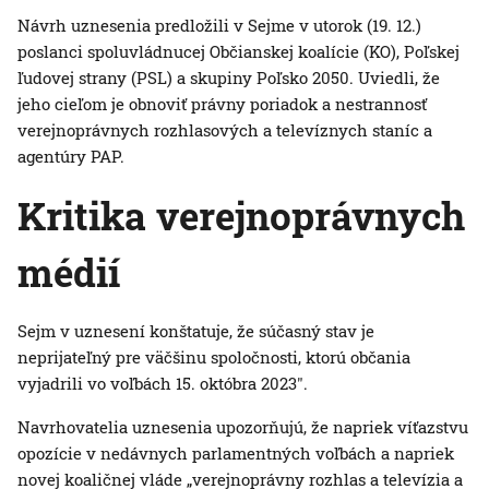
Návrh uznesenia predložili v Sejme v utorok (19. 12.)
poslanci spoluvládnucej Občianskej koalície (KO), Poľskej
ľudovej strany (PSL) a skupiny Poľsko 2050. Uviedli, že
jeho cieľom je obnoviť právny poriadok a nestrannosť
verejnoprávnych rozhlasových a televíznych staníc a
agentúry PAP.
Kritika verejnoprávnych
médií
Sejm v uznesení konštatuje, že súčasný stav je
neprijateľný pre väčšinu spoločnosti, ktorú občania
vyjadrili vo voľbách 15. októbra 2023″.
Navrhovatelia uznesenia upozorňujú, že napriek víťazstvu
opozície v nedávnych parlamentných voľbách a napriek
novej koaličnej vláde „verejnoprávny rozhlas a televízia a