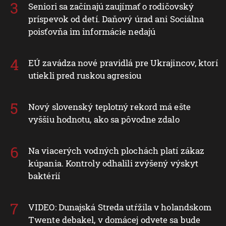
Seniori sa začínajú zaujímať o rodičovský
príspevok od detí. Daňový úrad ani Sociálna
poisťovňa im informácie nedajú
EÚ zavádza nové pravidlá pre Ukrajincov, ktorí
utiekli pred ruskou agresiou
Nový slovenský teplotný rekord má ešte
vyššiu hodnotu, ako sa pôvodne zdalo
Na viacerých vodných plochách platí zákaz
kúpania. Kontroly odhalili zvýšený výskyt
baktérií
VIDEO: Dunajská Streda utŕžila v holandskom
Twente debakel, v domácej odvete sa bude