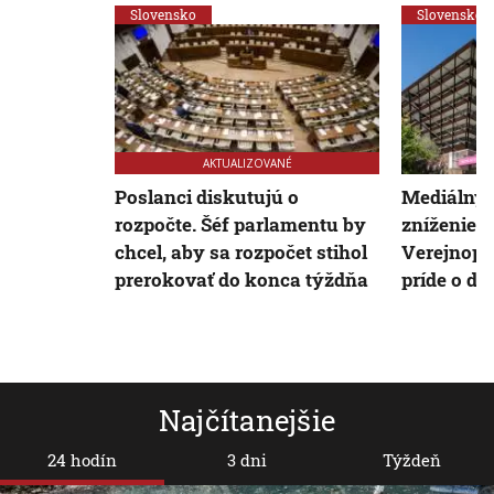
Slovensko
Slovensko
AKTUALIZOVANÉ
Poslanci diskutujú o
Mediálny 
rozpočte. Šéf parlamentu by
zníženie f
chcel, aby sa rozpočet stihol
Verejnopr
prerokovať do konca týždňa
príde o de
Najčítanejšie
24 hodín
3 dni
Týždeň