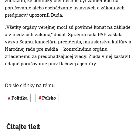
zdôrazniť, že politický cieľ nesmie byť zámienkou na
porušovanie alebo obchádzanie ústavných a zákonných
predpisov,“ upozornil Duda.
„Všetky orgány verejnej moci sú povinné konať na základe
a v medziach zákona,“ dodal. Správna rada PAP zaslala
výzvu Sejmu, kancelárii prezidenta, ministerstvu kultúry a
Národnej rade pre médiá – kontrolnému orgánu
zriadenému za predchádzajúcej vlády. Žiada v nej zastaviť
údajné porušovanie práv tlačovej agentúry.
Ďalšie články na tému:
Politika
Poľsko
Čítajte tiež