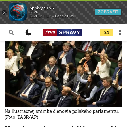
Správy STVR
ZOBRAZIŤ
STVR
BEZPLATNÉ - V Google Play
24
Na ilustračnej snímke členovia poľského parlamentu.
(Foto: TASR/AP)