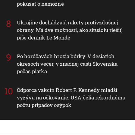
pokúšať o nemožné
Ukrajine dochádzajú rakety protivzdušnej
obrany. Má dve možnosti, ako situáciu riešiť,
píše denník Le Monde
Po horúčavách hrozia búrky: V desiatich
okresoch večer, v značnej časti Slovenska
počas piatka
Odporca vakcín Robert F. Kennedy mladší
vyzýva na očkovanie. USA čelia rekordnému
počtu prípadov osýpok