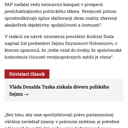
PAP naďalej vedú neúnavnú kampaň v prospech
predchádzajúceho politického tábora. Verejnosti pritom
sprostredkúvajú úplne sfalšovaný obraz reality, zbavený
akejkoľvek objektivity, spoľahlivosti a čestnosti“.
V reakcii na návrh uznesenia prezident Andrzej Duda
napísal list predsedovi Sejmu Szymonovi Holowniovi, v
ktorom upozornil, že „treba vziať do úvahy, že spoločenské
hodnotenie činnosti verejnoprávnych médií je rôzne“.
Súvisiaci článok
Vláda Donalda Tuska získala dôveru poľského
Sejmu
„Bez toho, aby sme spochybňovali právo parlamentnej
väčšiny zavádzať zmeny v právnom systéme, je potrebné