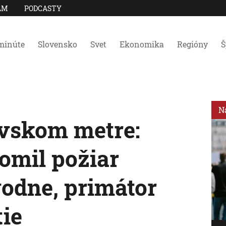
AM
PODCASTY
minúte
Slovensko
Svet
Ekonomika
Regióny
Š
N
vskom metre:
omil požiar
vodne, primátor
tie