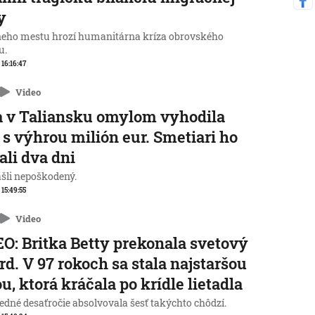
y
neho mestu hrozí humanitárna kríza obrovského
u.
 16:16:47
Video
 v Taliansku omylom vyhodila
 s výhrou milión eur. Smetiari ho
ali dva dni
ašli nepoškodený.
 15:49:55
Video
O: Britka Betty prekonala svetový
rd. V 97 rokoch sa stala najstaršou
u, ktorá kráčala po krídle lietadla
edné desaťročie absolvovala šesť takýchto chôdzí.