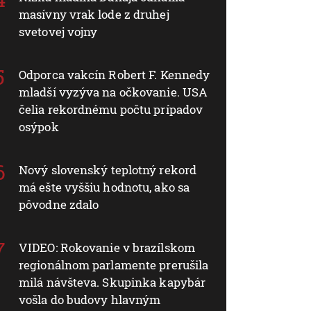
masívny vrak lode z druhej
svetovej vojny
Odporca vakcín Robert F. Kennedy
mladší vyzýva na očkovanie. USA
čelia rekordnému počtu prípadov
osýpok
Nový slovenský teplotný rekord
má ešte vyššiu hodnotu, ako sa
pôvodne zdalo
VIDEO: Rokovanie v brazílskom
regionálnom parlamente prerušila
milá návšteva. Skupinka kapybár
vošla do budovy hlavným