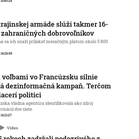
, 15:40:24
rajinskej armáde slúži takmer 16-
c zahraničných dobrovoľníkov
na sa ich snaží prilákať mesačným platom okolo 5 800
, 14:26:05
 voľbami vo Francúzsku silnie
ká dezinformačná kampaň. Terčom
iacerí politici
zska vládna agentúra identifikovala ako zdroj
rmácií dve siete.
 14:21:27
Video
5 rokoch zadržali podozrivého z