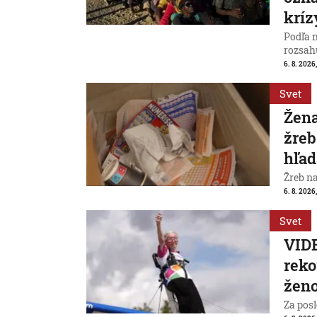
kríz
Podľa 
rozsah
6. 8. 2026,
Svet
Žena
žreb
hľad
Žreb n
6. 8. 2026,
Svet
VIDE
reko
ženo
Za posl