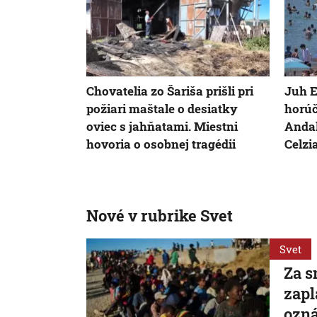
Chovatelia zo Šariša prišli pri
Juh E
požiari maštale o desiatky
horúč
oviec s jahňatami. Miestni
Andal
hovoria o osobnej tragédii
Celzi
Nové v rubrike Svet
Svet
Za s
zapl
ozná