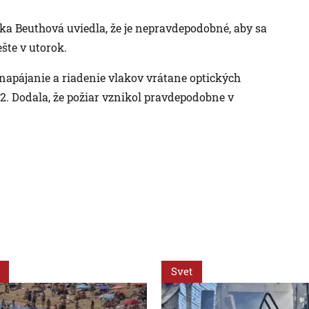
a Beuthová uviedla, že je nepravdepodobné, aby sa
šte v utorok.
a napájanie a riadenie vlakov vrátane optických
M2. Dodala, že požiar vznikol pravdepodobne v
Svet