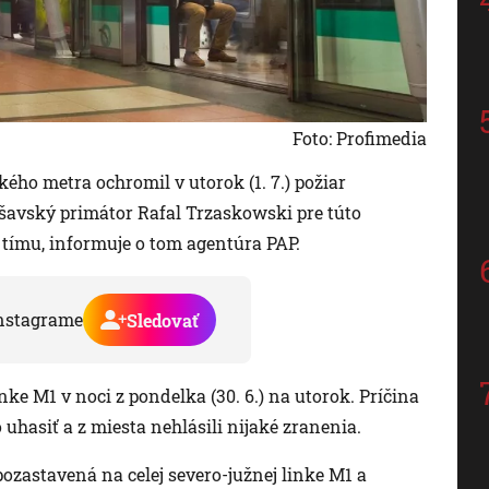
Foto: Profimedia
ého metra ochromil v utorok (1. 7.) požiar
aršavský primátor Rafal Trzaskowski pre túto
 tímu, informuje o tom agentúra PAP.
nstagrame
Sledovať
ke M1 v noci z pondelka (30. 6.) na utorok. Príčina
 uhasiť a z miesta nehlásili nijaké zranenia.
ozastavená na celej severo-južnej linke M1 a