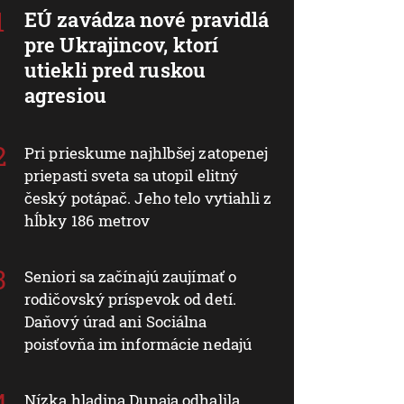
EÚ zavádza nové pravidlá
pre Ukrajincov, ktorí
utiekli pred ruskou
agresiou
Pri prieskume najhlbšej zatopenej
priepasti sveta sa utopil elitný
český potápač. Jeho telo vytiahli z
hĺbky 186 metrov
Seniori sa začínajú zaujímať o
rodičovský príspevok od detí.
Daňový úrad ani Sociálna
poisťovňa im informácie nedajú
Nízka hladina Dunaja odhalila