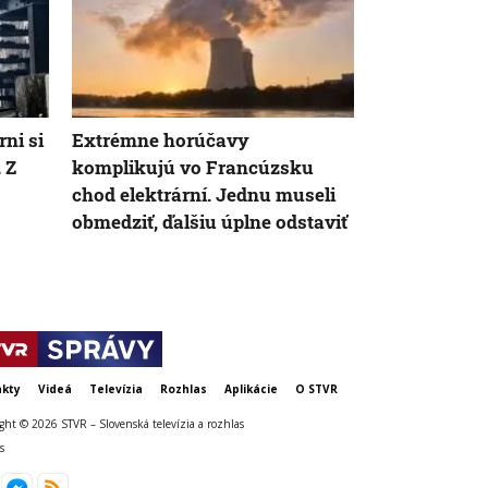
ni si
Extrémne horúčavy
Turecko sužu
 Z
komplikujú vo Francúzsku
Museli evaku
chod elektrární. Jednu museli
ľudí, hasičo
obmedziť, ďalšiu úplne odstaviť
silný vietor
kty
Videá
Televízia
Rozhlas
Aplikácie
O STVR
ght © 2026 STVR – Slovenská televízia a rozhlas
s