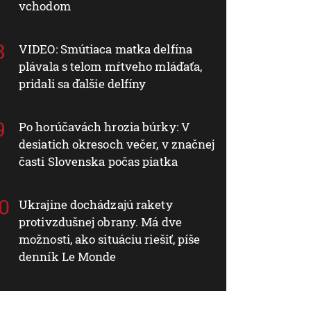
vchodom
VIDEO: Smútiaca matka delfína
plávala s telom mŕtveho mláďaťa,
pridali sa ďalšie delfíny
Po horúčavách hrozia búrky: V
desiatich okresoch večer, v značnej
časti Slovenska počas piatka
Ukrajine dochádzajú rakety
protivzdušnej obrany. Má dve
možnosti, ako situáciu riešiť, píše
denník Le Monde