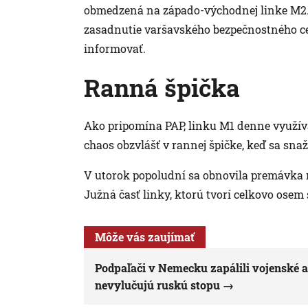
obmedzená na západo-východnej linke M2. 
zasadnutie varšavského bezpečnostného cen
informovať.
Ranná špička
Ako pripomína PAP, linku M1 denne využívaj
chaos obzvlášť v rannej špičke, keď sa snaži
V utorok popoludní sa obnovila premávka n
Južná časť linky, ktorú tvorí celkovo osem 
Môže vás zaujímať
Podpaľači v Nemecku zapálili vojenské a
nevylučujú ruskú stopu