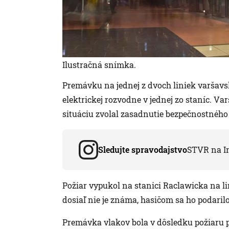
Ilustračná snímka.
Premávku na jednej z dvoch liniek varšavsk
elektrickej rozvodne v jednej zo staníc. V
situáciu zvolal zasadnutie bezpečnostného
Sledujte spravodajstvo
STVR na I
Požiar vypukol na stanici Raclawicka na lin
dosiaľ nie je známa, hasičom sa ho podarilo
Premávka vlakov bola v dôsledku požiaru p