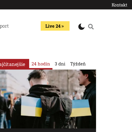
Kontakt
port
Live 24
24 hodín
3 dni
Týždeň
ajčítanejšie