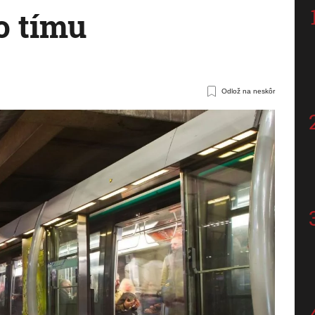
o tímu
Odlož na neskôr