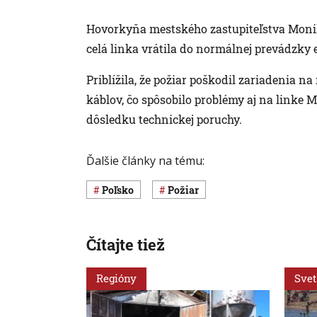
Hovorkyňa mestského zastupiteľstva Monik
celá linka vrátila do normálnej prevádzky e
Priblížila, že požiar poškodil zariadenia n
káblov, čo spôsobilo problémy aj na linke 
dôsledku technickej poruchy.
Ďalšie články na tému:
Poľsko
požiar
Čítajte tiež
Regióny
Svet