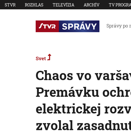
STVR
ROZHLAS
TELEVÍZIA
ARCHÍV
TV PROGR
Správy po 
Svet
Chaos vo varša
Premávku ochr
elektrickej roz
zvolal zasadnu