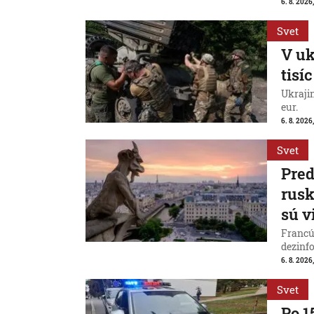
6. 8. 2026
Svet
V uk
tisí
Ukraji
eur.
6. 8. 2026
Svet
Pred
rus
sú v
Francú
dezinfo
6. 8. 2026,
Svet
Po 1