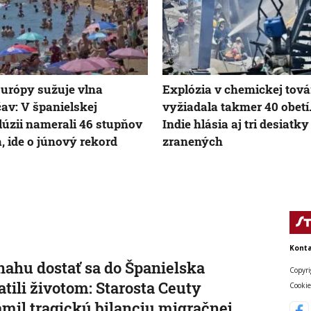
urópy sužuje vlna
Explózia v chemickej továr
av: V španielskej
vyžiadala takmer 40 obetí.
úzii namerali 46 stupňov
Indie hlásia aj tri desiatky
a, ide o júnový rekord
zranených
Konta
nahu dostať sa do Španielska
Copyri
atili životom: Starosta Ceuty
Cookie
mil tragickú bilanciu migračnej