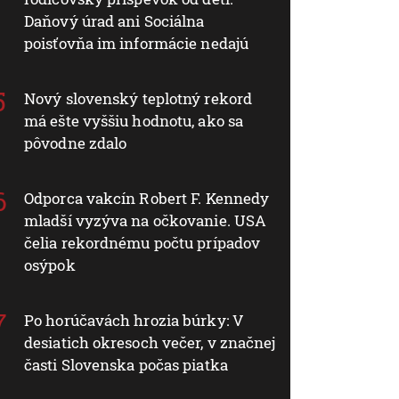
Daňový úrad ani Sociálna
poisťovňa im informácie nedajú
Nový slovenský teplotný rekord
má ešte vyššiu hodnotu, ako sa
pôvodne zdalo
Odporca vakcín Robert F. Kennedy
mladší vyzýva na očkovanie. USA
čelia rekordnému počtu prípadov
osýpok
Po horúčavách hrozia búrky: V
desiatich okresoch večer, v značnej
časti Slovenska počas piatka