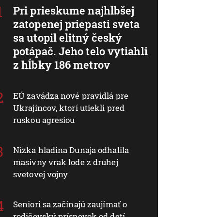
Pri prieskume najhlbšej
zatopenej priepasti sveta
sa utopil elitný český
potápač. Jeho telo vytiahli
z hĺbky 186 metrov
EÚ zavádza nové pravidlá pre
Ukrajincov, ktorí utiekli pred
ruskou agresiou
Nízka hladina Dunaja odhalila
masívny vrak lode z druhej
svetovej vojny
Seniori sa začínajú zaujímať o
rodičovský príspevok od detí.