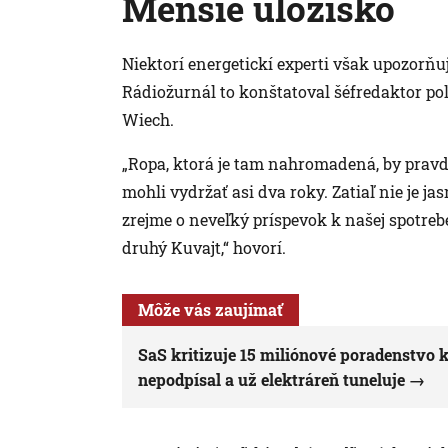
Menšie úložisko
Niektorí energetickí experti však upozorňujú,
Rádiožurnál to konštatoval šéfredaktor p
Wiech.
„Ropa, ktorá je tam nahromadená, by pravd
mohli vydržať asi dva roky. Zatiaľ nie je ja
zrejme o neveľký príspevok k našej spotre
druhý Kuvajt,“ hovorí.
Môže vás zaujímať
SaS kritizuje 15 miliónové poradenstvo k
nepodpísal a už elektráreň tuneluje