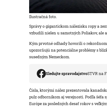
Ilustračná foto.
Správy o gigantickom nálezisku ropy a ze
vzbudili nielen u samotných Poliakov, ale a
Kým prvotné odhady hovorili o rekordnom l
upozorňujú na potenciálne problémy s blíz
susedným Nemeckom.
Sledujte spravodajstvo
STVR na F
Čísla, ktorými nález prezentovala kanadská
pulz odborníkom aj verejnosti. Podľa šéfa s
Európe za posledných desať rokov s veľkým