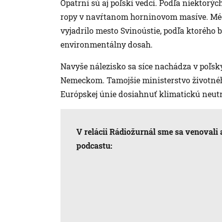
Opatrní sú aj poľskí vedci. Podľa niektorýc
ropy v navŕtanom horninovom masíve. Médi
vyjadrilo mesto Svinoústie, podľa ktorého 
environmentálny dosah.
Navyše nálezisko sa síce nachádza v poľs
Nemeckom. Tamojšie ministerstvo životnéh
Európskej únie dosiahnuť klimatickú neutr
V relácii Rádiožurnál sme sa venovali 
podcastu: