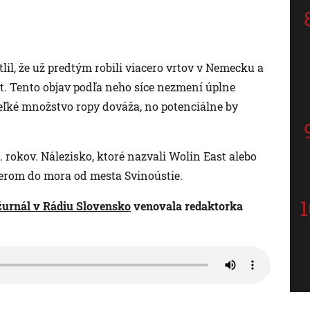
lil, že už predtým robili viacero vrtov v Nemecku a
át. Tento objav podľa neho síce nezmení úplne
veľké množstvo ropy dováža, no potenciálne by
. rokov. Nálezisko, ktoré nazvali Wolin East alebo
erom do mora od mesta Svinoústie.
ožurnál v Rádiu Slovensko
venovala redaktorka