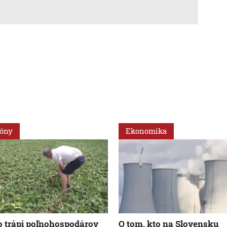
ióny
Ekonomika
 trápi poľnohospodárov
O tom, kto na Slovensku