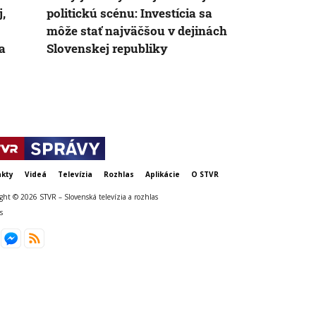
,
politickú scénu: Investícia sa
celé leto pr
môže stať najväčšou v dejinách
strávil deň v
a
Slovenskej republiky
slovenskými
Chorvátsku
kty
Videá
Televízia
Rozhlas
Aplikácie
O STVR
ght © 2026 STVR – Slovenská televízia a rozhlas
s