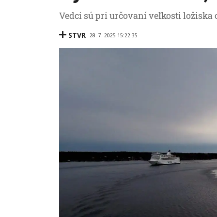
Vedci sú pri určovaní veľkosti ložiska 
STVR
28. 7. 2025 15:22:35