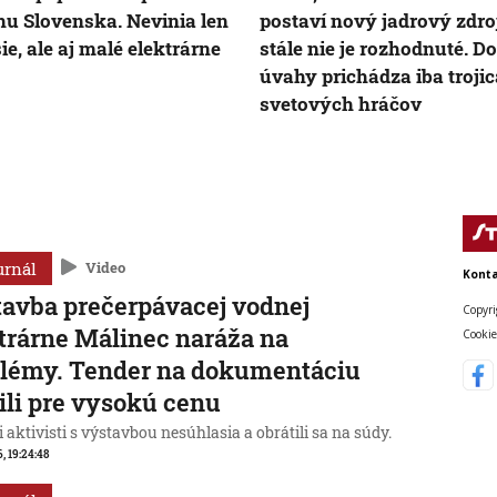
hu Slovenska. Nevinia len
postaví nový jadrový zdroj
ie, ale aj malé elektrárne
stále nie je rozhodnuté. Do
úvahy prichádza iba trojic
svetových hráčov
urnál
Video
Konta
avba prečerpávacej vodnej
Copyri
trárne Málinec naráža na
Cookie
lémy. Tender na dokumentáciu
ili pre vysokú cenu
 aktivisti s výstavbou nesúhlasia a obrátili sa na súdy.
6, 19:24:48