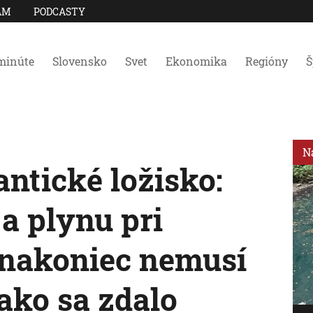
AM
PODCASTY
minúte
Slovensko
Svet
Ekonomika
Regióny
Š
N
antické ložisko:
a plynu pri
 nakoniec nemusí
 ako sa zdalo