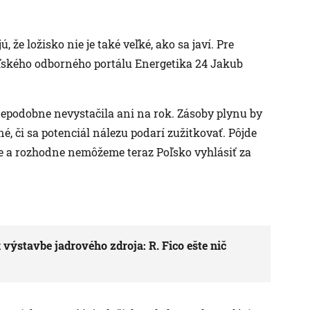
 že ložisko nie je také veľké, ako sa javí. Pre
oľského odborného portálu Energetika 24 Jakub
epodobne nevystačila ani na rok. Zásoby plynu by
sné, či sa potenciál nálezu podarí zužitkovať. Pôjde
be a rozhodne nemôžeme teraz Poľsko vyhlásiť za
 výstavbe jadrového zdroja: R. Fico ešte nič