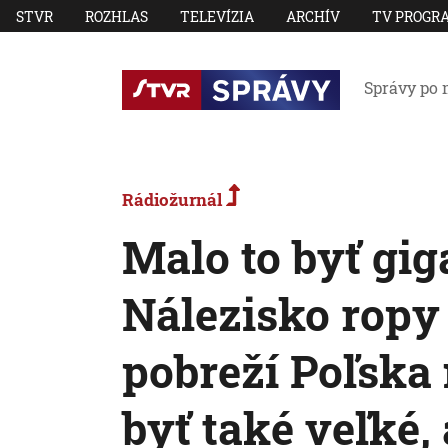
STVR
ROZHLAS
TELEVÍZIA
ARCHÍV
TV PROGR
Správy po 
Rádiožurnál
Malo to byť gig
Nálezisko ropy 
pobreží Poľska
byť také veľké,