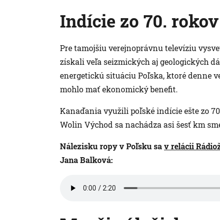
Indície zo 70. rokov
Pre tamojšiu verejnoprávnu televíziu vysvet
získali veľa seizmických aj geologických d
energetickú situáciu Poľska, ktoré denne 
mohlo mať ekonomický benefit.
Kanaďania využili poľské indície ešte zo 70
Wolin Východ sa nachádza asi šesť km sm
Nálezisku ropy v Poľsku sa
v relácii Rádi
Jana Balková: