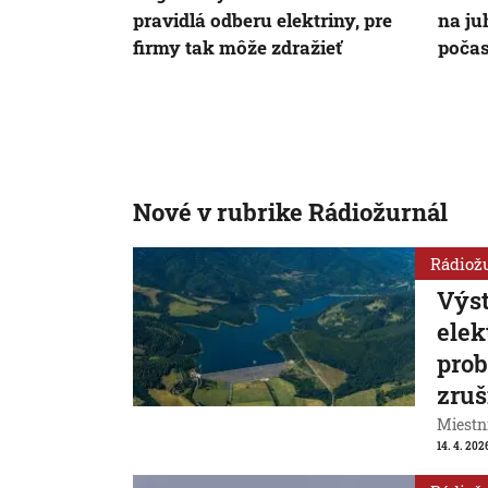
pravidlá odberu elektriny, pre
na ju
firmy tak môže zdražieť
počas
Nové v rubrike Rádiožurnál
Rádiož
Výst
elek
prob
zruš
Miestni
14. 4. 202