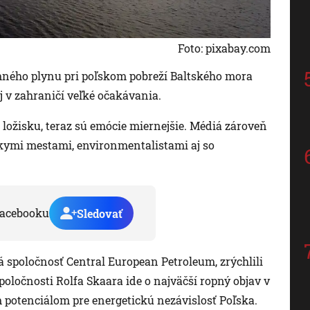
Foto: pixabay.com
mného plynu pri poľskom pobreží Baltského mora
j v zahraničí veľké očakávania.
ožisku, teraz sú emócie miernejšie. Médiá zároveň
kymi mestami, environmentalistami aj so
acebooku
Sledovať
 spoločnosť Central European Petroleum, zrýchlili
poločnosti Rolfa Skaara ide o najväčší ropný objav v
 potenciálom pre energetickú nezávislosť Poľska.