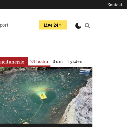
Kontakt
port
Live 24
24 hodín
3 dni
Týždeň
ajčítanejšie