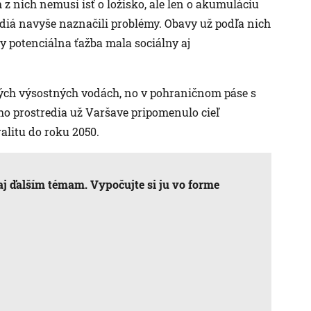
h z nich nemusí ísť o ložisko, ale len o akumuláciu
á navyše naznačili problémy. Obavy už podľa nich
by potenciálna ťažba mala sociálny aj
kých výsostných vodách, no v pohraničnom páse s
o prostredia už Varšave pripomenulo cieľ
alitu do roku 2050.
aj ďalším témam. Vypočujte si ju vo forme