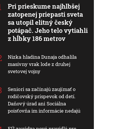
Pri prieskume najhlbšej
zatopenej priepasti sveta
sa utopil elitný český
potápač. Jeho telo vytiahli
z hĺbky 186 metrov
Nízka hladina Dunaja odhalila
masívny vrak lode z druhej
svetovej vojny
Seniori sa začínajú zaujímať o
rodičovský príspevok od detí.
Daňový úrad ani Sociálna
poisťovňa im informácie nedajú
EÚ zavádza nové pravidlá pre