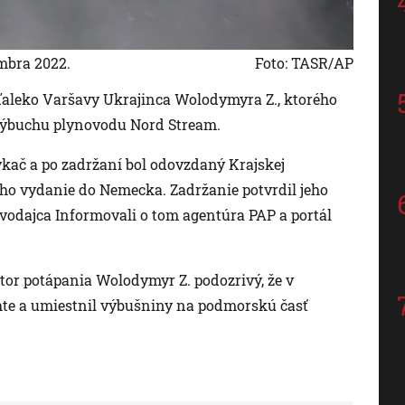
mbra 2022.
Foto: TASR/AP
neďaleko Varšavy Ukrajinca Wolodymyra Z., ktorého
výbuchu plynovodu Nord Stream.
ač a po zadržaní bol odovzdaný Krajskej
eho vydanie do Nemecka. Zadržanie potvrdil jeho
vodajca Informovali o tom agentúra PAP a portál
tor potápania Wolodymyr Z. podozrivý, že v
hte a umiestnil výbušniny na podmorskú časť