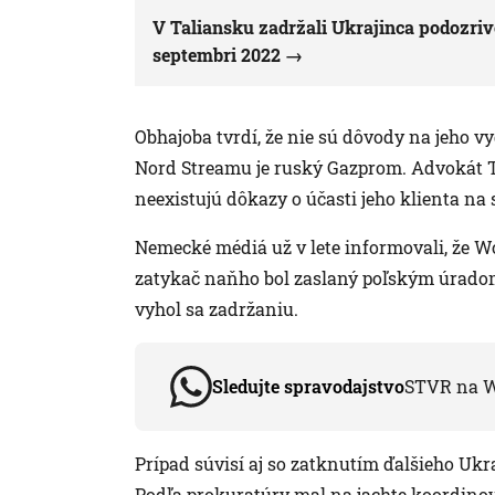
V Taliansku zadržali Ukrajinca podozri
septembri 2022
Obhajoba tvrdí, že nie sú dôvody na jeho v
Nord Streamu je ruský Gazprom. Advokát Ty
neexistujú dôkazy o účasti jeho klienta na 
Nemecké médiá už v lete informovali, že W
zatykač naňho bol zaslaný poľským úradom
vyhol sa zadržaniu.
Sledujte spravodajstvo
STVR na 
Prípad súvisí aj so zatknutím ďalšieho Ukra
Podľa prokuratúry mal na jachte koordinov