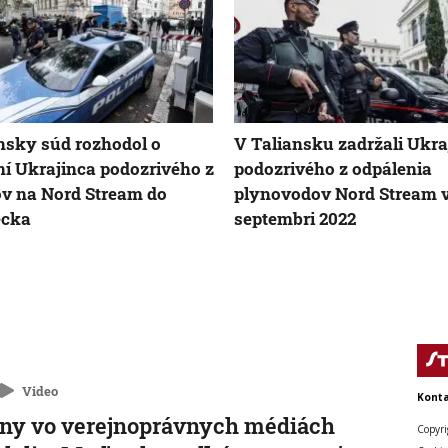
nsky súd rozhodol o
V Taliansku zadržali Ukra
í Ukrajinca podozrivého z
podozrivého z odpálenia
v na Nord Stream do
plynovodov Nord Stream 
cka
septembri 2022
Video
Konta
ny vo verejnoprávnych médiách
Copyri