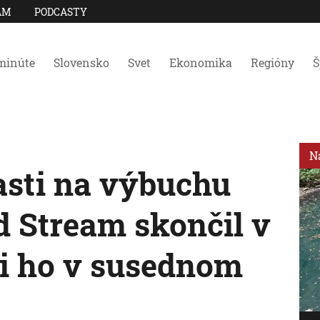
AM
PODCASTY
minúte
Slovensko
Svet
Ekonomika
Regióny
Š
N
asti na výbuchu
 Stream skončil v
li ho v susednom