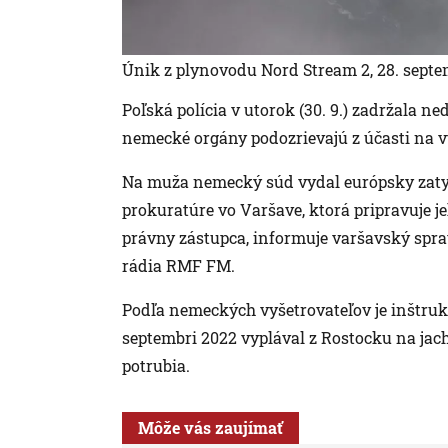
Únik z plynovodu Nord Stream 2, 28. septe
Poľská polícia v utorok (30. 9.) zadržala 
nemecké orgány podozrievajú z účasti na 
Na muža nemecký súd vydal európsky zatyk
prokuratúre vo Varšave, ktorá pripravuje j
právny zástupca, informuje varšavský spra
rádia RMF FM.
Podľa nemeckých vyšetrovateľov je inštruk
septembri 2022 vyplával z Rostocku na jac
potrubia.
Môže vás zaujímať