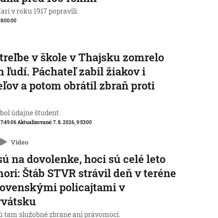
ri v roku 1917 popravili.
, 8:00:00
streľbe v škole v Thajsku zomrelo
 ľudí. Páchateľ zabil žiakov i
eľov a potom obrátil zbraň proti
e
 bol údajne študent.
, 7:49:06
Aktualizované:
7. 8. 2026, 9:53:00
Video
sú na dovolenke, hoci sú celé leto
mori: Štáb STVR strávil deň v teréne
lovenskými policajtami v
rvátsku
 tam služobné zbrane ani právomoci.