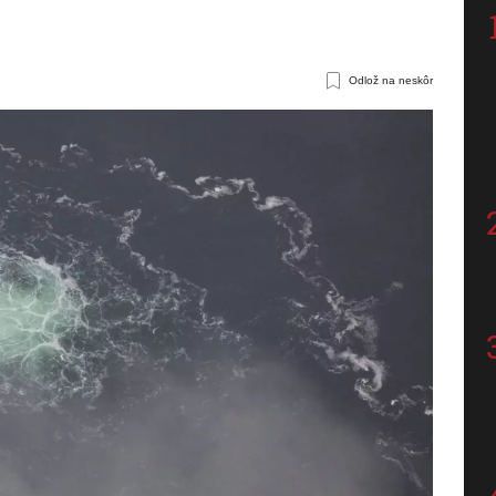
Odlož na neskôr