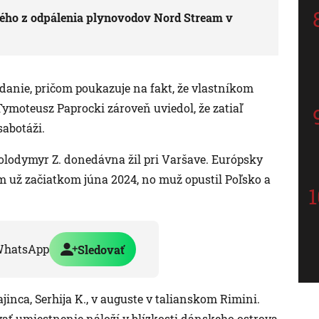
vého z odpálenia plynovodov Nord Stream v
ydanie, pričom poukazuje na fakt, že vlastníkom
moteusz Paprocki zároveň uviedol, že zatiaľ
sabotáži.
olodymyr Z. donedávna žil pri Varšave. Európsky
 už začiatkom júna 2024, no muž opustil Poľsko a
WhatsApp
Sledovať
jinca, Serhija K., v auguste v talianskom Rimini.
ať umiestnenie náloží v blízkosti dánskeho ostrova