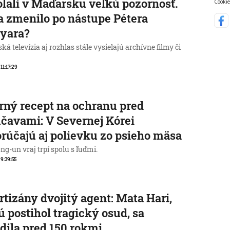
lali v Maďarsku veľkú pozornosť.
Cookie
a zmenilo po nástupe Pétera
yara?
á televízia aj rozhlas stále vysielajú archívne filmy či
 11:17:29
rný recept na ochranu pred
čavami: V Severnej Kórei
rúčajú aj polievku zo psieho mäsa
g-un vraj trpí spolu s ľuďmi.
 9:39:55
rtizány dvojitý agent: Mata Hari,
ú postihol tragický osud, sa
dila pred 150 rokmi