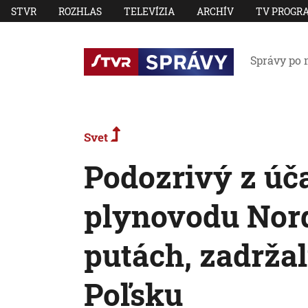
STVR
ROZHLAS
TELEVÍZIA
ARCHÍV
TV PROGR
Správy po 
Svet
Podozrivý z úč
plynovodu Nord
putách, zadrža
Poľsku