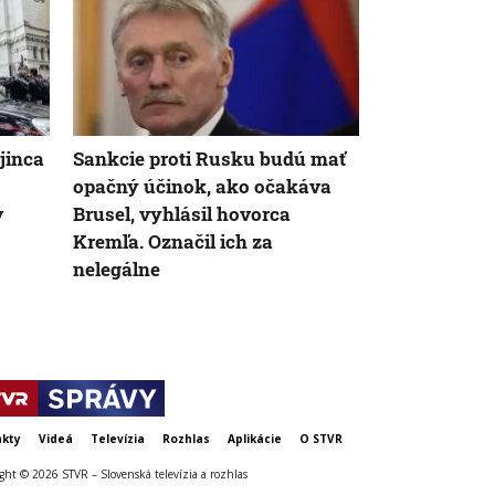
AK
jinca
Sankcie proti Rusku budú mať
Štáty EÚ schv
opačný účinok, ako očakáva
sankcií prot
v
Brusel, vyhlásil hovorca
Európskej ko
Kremľa. Označil ich za
premiéra R. 
nelegálne
kty
Videá
Televízia
Rozhlas
Aplikácie
O STVR
ght © 2026 STVR – Slovenská televízia a rozhlas