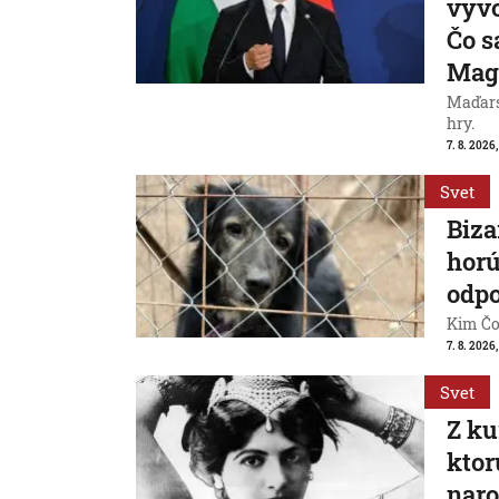
vyvo
Čo s
Mag
Maďarsk
hry.
7. 8. 2026,
Svet
Biza
horú
odpo
Kim Čon
7. 8. 2026,
Svet
Z ku
ktor
naro