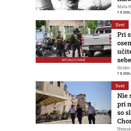
Mata Ha
7. 8. 2026
Svet
Pri 
osem
učit
seb
AKTUALIZOVANÉ
Strelec
7. 8. 2026
Svet
Nie 
pri 
so s
Cho
Nemajú