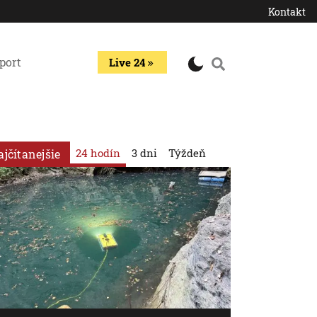
Kontakt
port
Live 24
24 hodín
3 dni
Týždeň
ajčítanejšie