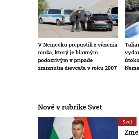
V Nemecku prepustili z väzenia
Talia
muža, ktorý je hlavným
vydan
podozrivým v prípade
útoko
zmiznutia dievčaťa v roku 2007
Neme
Nové v rubrike Svet
Svet
Zme