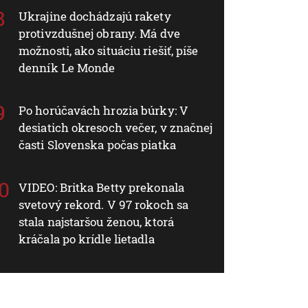
Ukrajine dochádzajú rakety
protivzdušnej obrany. Má dve
možnosti, ako situáciu riešiť, píše
denník Le Monde
Po horúčavách hrozia búrky: V
desiatich okresoch večer, v značnej
časti Slovenska počas piatka
VIDEO: Britka Betty prekonala
svetový rekord. V 97 rokoch sa
stala najstaršou ženou, ktorá
kráčala po krídle lietadla