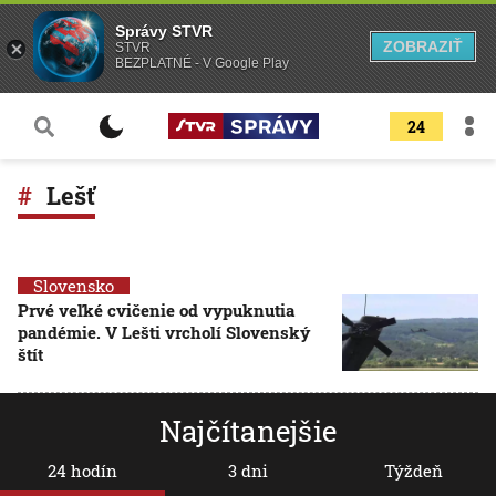
Správy STVR
ZOBRAZIŤ
STVR
BEZPLATNÉ - V Google Play
24
Lešť
Slovensko
Prvé veľké cvičenie od vypuknutia
pandémie. V Lešti vrcholí Slovenský
štít
Najčítanejšie
24 hodín
3 dni
Týždeň